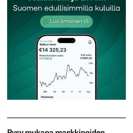
Sähköpostiosoitettasi ei julkaista.
Pakolliset
kentät on merkitty
*
Kommentti
*
Nimesi tai nimimerkkisi
*
Sähköpostiosoitteesi
*
Tilaa SalkunRakentajan uutiskirje
Pysy mukana markkinoiden