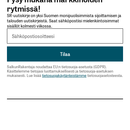
Lähetä kommentti
rytmissä!
SR-uutiskirje on yksi Suomen monipuolisimmista sijoittamisen ja
talouden uutiskirjeistä. Saat sähköpostiisi mielenkiintoisimmat
sisällöt kolmesti viikossa.
SalkunRakentaja noudattaa EU:n tietosuoja-asetusta (GDPR).
Käsittelemme tietojasi luottamuksellisesti ja tietosuoja-asetuksen
mukaisesti. Lue lisää
tietosuojakäytänteistämme
tietosuojaselosteesta.