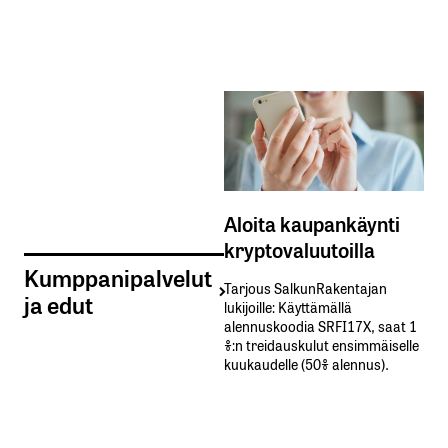
Aloita kaupankäynti
kryptovaluutoilla
Kumppanipalvelut
Tarjous SalkunRakentajan
ja edut
lukijoille: Käyttämällä​ ​
alennuskoodia​ ​SRFI17X,​ ​saat​ ​1
%:n treidauskulut​ ​ensimmäiselle​ ​
kuukaudelle​ ​(50%​ ​alennus).