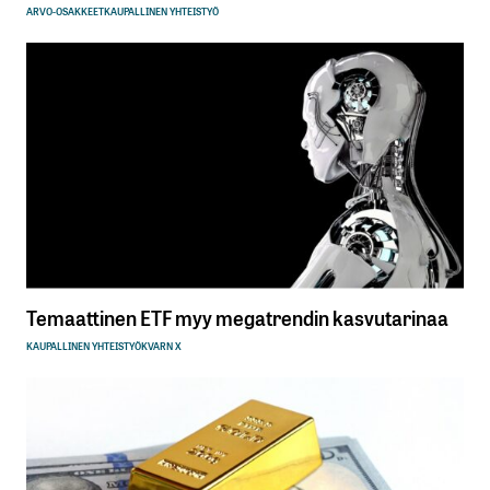
ARVO-OSAKKEET
KAUPALLINEN YHTEISTYÖ
Temaattinen ETF myy megatrendin kasvutarinaa
KAUPALLINEN YHTEISTYÖ
KVARN X