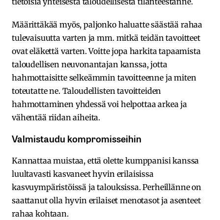
tietoisia yhteisestä taloudellisesta tilanteestanne.
Määrittäkää myös, paljonko haluatte säästää rahaa
tulevaisuutta varten ja mm. mitkä teidän tavoitteet
ovat eläkettä varten. Voitte jopa harkita tapaamista
taloudellisen neuvonantajan kanssa, jotta
hahmottaisitte selkeämmin tavoitteenne ja miten
toteutatte ne. Taloudellisten tavoitteiden
hahmottaminen yhdessä voi helpottaa arkea ja
vähentää riidan aiheita.
Valmistaudu kompromisseihin
Kannattaa muistaa, että olette kumppanisi kanssa
luultavasti kasvaneet hyvin erilaisissa
kasvuympäristöissä ja talouksissa. Perheillänne on
saattanut olla hyvin erilaiset menotasot ja asenteet
rahaa kohtaan.