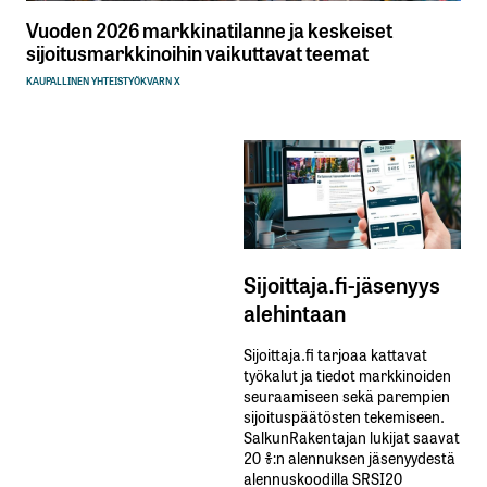
Vuoden 2026 markkinatilanne ja keskeiset
sijoitusmarkkinoihin vaikuttavat teemat
KAUPALLINEN YHTEISTYÖ
KVARN X
Sijoittaja.fi-jäsenyys
alehintaan
Sijoittaja.fi tarjoaa kattavat
työkalut ja tiedot markkinoiden
seuraamiseen sekä parempien
sijoituspäätösten tekemiseen.
SalkunRakentajan lukijat saavat
20 %:n alennuksen jäsenyydestä
alennuskoodilla SRSI20