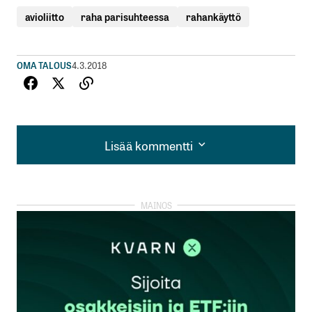
avioliitto
raha parisuhteessa
rahankäyttö
OMA TALOUS
4.3.2018
Lisää kommentti
Lisää kommentti
kirjautua
sisään
rekisteröityä