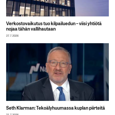
Verkostovaikutus tuo kilpailuedun – viisi yhtiötä
nojaa tähän vallihautaan
27.7.2026
Seth Klarman: Tekoälyhuumassa kuplan piirteitä
21.7.2026