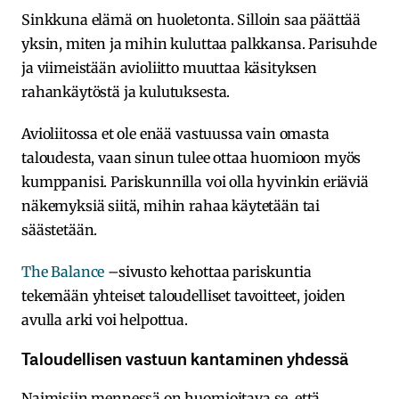
Sinkkuna elämä on huoletonta. Silloin saa päättää
yksin, miten ja mihin kuluttaa palkkansa. Parisuhde
ja viimeistään avioliitto muuttaa käsityksen
rahankäytöstä ja kulutuksesta.
Avioliitossa et ole enää vastuussa vain omasta
taloudesta, vaan sinun tulee ottaa huomioon myös
kumppanisi. Pariskunnilla voi olla hyvinkin eriäviä
näkemyksiä siitä, mihin rahaa käytetään tai
säästetään.
The Balance
–sivusto kehottaa pariskuntia
tekemään yhteiset taloudelliset tavoitteet, joiden
avulla arki voi helpottua.
Taloudellisen vastuun kantaminen yhdessä
Naimisiin mennessä on huomioitava se, että