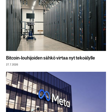
Bitcoin-louhijoiden sähkö virtaa nyt tekoälylle
27.7.2026