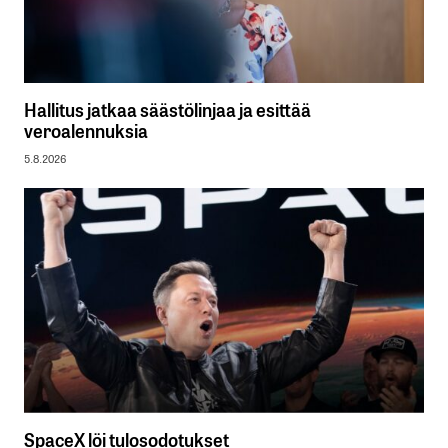
Hallitus jatkaa säästölinjaa ja esittää
veroalennuksia
5.8.2026
SpaceX löi tulosodotukset