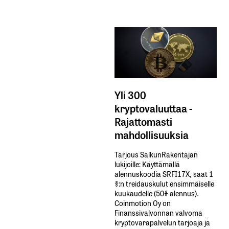
Yli 300
kryptovaluuttaa -
Rajattomasti
mahdollisuuksia
Tarjous SalkunRakentajan
lukijoille: Käyttämällä​ ​
alennuskoodia​ ​SRFI17X,​ ​saat​ ​1
%:n treidauskulut​ ​ensimmäiselle​ ​
kuukaudelle​ ​(50%​ ​alennus).
Coinmotion Oy on
Finanssivalvonnan valvoma
kryptovarapalvelun tarjoaja ja