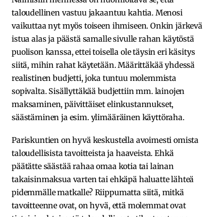
taloudellinen vastuu jakaantuu kahtia. Menosi
vaikuttaa nyt myös toiseen ihmiseen. Onkin järkevä
istua alas ja päästä samalle sivulle rahan käytöstä
puolison kanssa, ettei toisella ole täysin eri käsitys
siitä, mihin rahat käytetään. Määrittäkää yhdessä
realistinen budjetti, joka tuntuu molemmista
sopivalta. Sisällyttäkää budjettiin mm. lainojen
maksaminen, päivittäiset elinkustannukset,
säästäminen ja esim. ylimääräinen käyttöraha.
Pariskuntien on hyvä keskustella avoimesti omista
taloudellisista tavoitteista ja haaveista. Ehkä
päätätte säästää rahaa omaa kotia tai lainan
takaisinmaksua varten tai ehkäpä haluatte lähteä
pidemmälle matkalle? Riippumatta siitä, mitkä
tavoitteenne ovat, on hyvä, että molemmat ovat