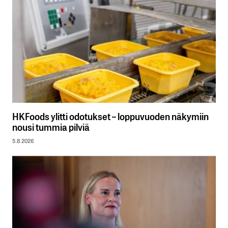
HKFoods ylitti odotukset – loppuvuoden näkymiin
nousi tummia pilviä
5.8.2026