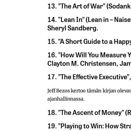
13. ”The Art of War” (Sodank
14. ”Lean In” (Lean in – Naise
Sheryl Sandberg.
15. ”A Short Guide to a Happ
16. ”How Will You Measure Yo
Clayton M. Christensen, Jam
17. ”The Effective Executive”
Jeff Bezos kertoo tämän kirjan oleva
ajanhallinnassa.
18. ”The Ascent of Money” (
19. ”Playing to Win: How Str