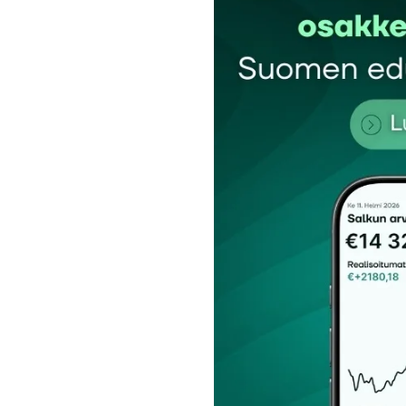
Kommentti
*
Nimesi tai nimimerkkisi
*
Tilaa SalkunRakentajan uutiskirje
Lähetä kommentti