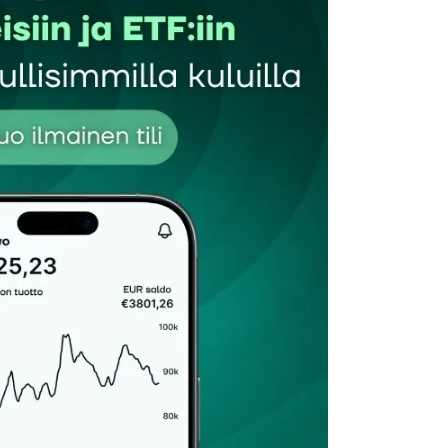
Sähköpostiosoitteesi
*