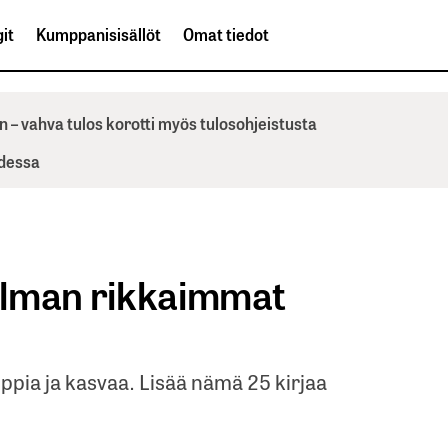
it
Kumppanisisällöt
Omat tiedot
n – vahva tulos korotti myös tulosohjeistusta
odessa
ailman rikkaimmat
ppia ja kasvaa. Lisää nämä 25 kirjaa