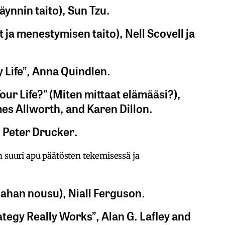
äynnin taito), Sun Tzu.
t ja menestymisen taito), Nell Scovell ja
y Life”, Anna Quindlen.
ur Life?” (Miten mittaat elämääsi?),
es Allworth, and Karen Dillon.
, Peter Drucker.
n suuri apu päätösten tekemisessä ja
Rahan nousu), Niall Ferguson.
ategy Really Works”, Alan G. Lafley and