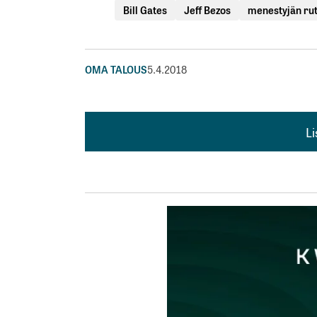
Bill Gates
Jeff Bezos
menestyjän ruti
OMA TALOUS
5.4.2018
L
L
kirj
Sähköpostiosoitettasi ei julkaista.
Pakollis