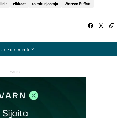
init
rikkaat
toimitusjohtaja
Warren Buffett
isää kommentti
isää kommentti
autua sisään
rekisteröityä
et kentät on merkitty
*