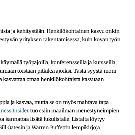
mista ja kehitystään. Henkilökohtainen kasvu onkin
estyvän yrityksen rakentamisessa, kuin kovan työn
n käymällä työpajoilla, konferensseilla ja kursseilla,
umaan töistään pitkiksi ajoiksi. Tästä syystä moni
a kasvattaa omaa henkilökohtaista kasvuaan
ppia ja kasvaa, mutta se on myös mahtava tapa
iness Insider
tuo esiin maailman menestyneimpien
a kannattaa lisätä lukulistalle. Listalta löytyy
ll Gatesin ja Warren Buffettin lempikirjoja.