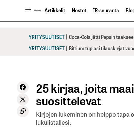
Artikkelit
Nostot
IR-seuranta
Blog
|
YRITYSUUTISET
Coca-Cola jätti Pepsin taaksee
|
YRITYSUUTISET
Bittium tuplasi tilauskirjat vu
25 kirjaa, joita ma
suosittelevat
Kirjojen lukeminen on helppo tapa o
lukulistallesi.