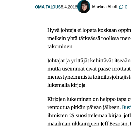
Martina Abell
OMA TALOUS
5.4.2018
0
Hyvä johtaja ei lopeta koskaan oppi
melkein yhtä tärkeässä roolissa men
takominen.
Johtajat ja yrittäjät kehittävät itseää
mutta useimmat eivät pääse irrottaut
menestyneimmistä toimitusjohtajist
lukemalla kirjoja.
Kirjojen lukeminen on helppo tapa o
rentoutua pitkän päivän jälkeen.
Bus
ihmisten 25 suosittelemaa kirjaa, jotk
maailman rikkaimpien Jeff Bezosin, Bi