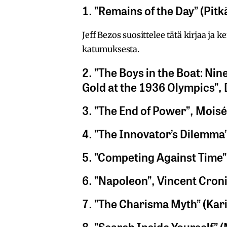
1. ”Remains of the Day” (Pitk
Jeff Bezos suosittelee tätä kirjaa ja 
katumuksesta.
2. ”The Boys in the Boat: Ni
Gold at the 1936 Olympics”,
3. ”The End of Power”, Mois
4. ”The Innovator’s Dilemma
5. ”Competing Against Time”
6. ”Napoleon”, Vincent Cron
7. ”The Charisma Myth” (Kar
8. ”Search Inside Yourself” 