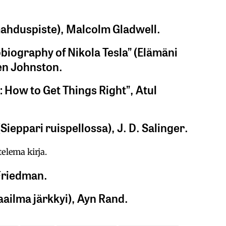
imahduspiste), Malcolm Gladwell.
biography of Nikola Tesla” (Elämäni
Ben Johnston.
: How to Get Things Right”, Atul
(Sieppari ruispellossa), J. D. Salinger.
telema kirja.
 Friedman.
ailma järkkyi), Ayn Rand.