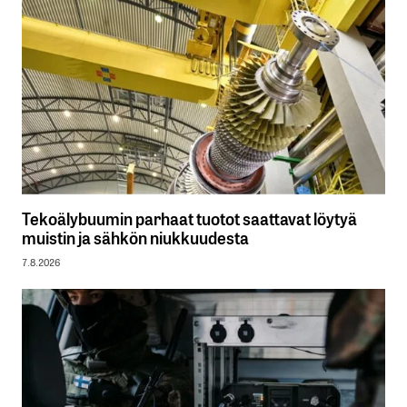
Tekoälybuumin parhaat tuotot saattavat löytyä
muistin ja sähkön niukkuudesta
7.8.2026