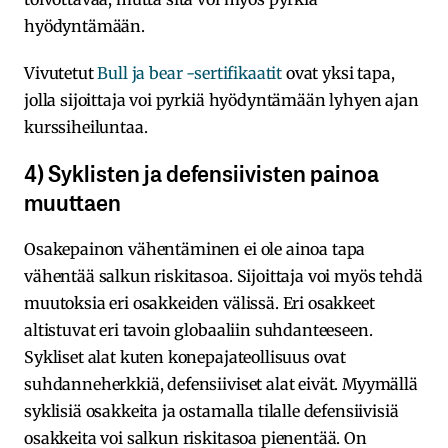
hyödyntämään.
Vivutetut
Bull ja bear -sertifikaatit
ovat yksi tapa,
jolla sijoittaja voi pyrkiä hyödyntämään lyhyen ajan
kurssiheiluntaa.
4) Syklisten ja defensiivisten painoa
muuttaen
Osakepainon vähentäminen ei ole ainoa tapa
vähentää salkun riskitasoa. Sijoittaja voi myös tehdä
muutoksia eri osakkeiden välissä. Eri osakkeet
altistuvat eri tavoin globaaliin suhdanteeseen.
Sykliset alat kuten konepajateollisuus ovat
suhdanneherkkiä, defensiiviset alat eivät. Myymällä
syklisiä osakkeita ja ostamalla tilalle defensiivisiä
osakkeita voi salkun riskitasoa pienentää. On