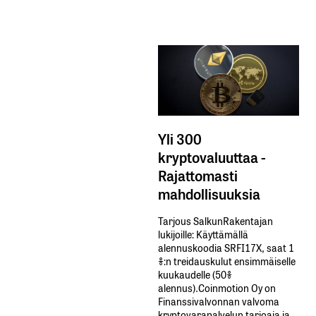
Yli 300
kryptovaluuttaa -
Rajattomasti
mahdollisuuksia
Tarjous SalkunRakentajan
lukijoille: Käyttämällä​ ​
alennuskoodia​ ​SRFI17X,​ ​saat​ ​1
%:n treidauskulut​ ​ensimmäiselle​ ​
kuukaudelle​ ​(50%​ ​
alennus).Coinmotion Oy on
Finanssivalvonnan valvoma
kryptovarapalvelun tarjoaja ja