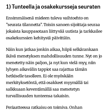
1) Tunteella ja osakekursseja seuraten
Ensimmäisenä mieleen tuleva vaihtoehto on
”seurata tilannetta”. Toisin sanoen sijoittaja seuraa
jokaista kauppasotaan liittyvää uutista ja tarkkailee
osakekurssien kehitystä päivittäin.
Näin kun jatkaa jonkin aikaa, hiipii selkärankaan
ikävä menetyksen mahdollisuuden tunne. Nyt on jo
menetetty näin paljon, ja nyt kun vielä myy, niin
lyhyen aikavälin tappiot saa rajattua tämän
hetkiselle tasolleen. Ei ole myöskään
merkityksetöntä, että osakkeet myymällä tai
salkkuaan keventämällä saa menetetyn
turvallisuuden tunteensa takaisin.
Periaatteessa ratkaisu on toimiva. Onhan