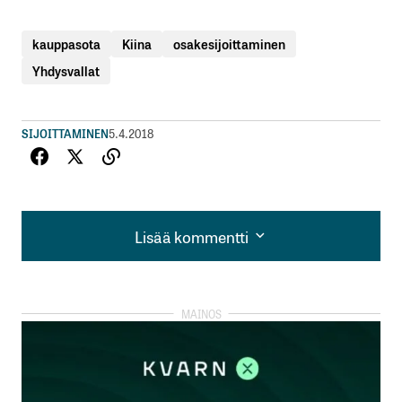
kauppasota
Kiina
osakesijoittaminen
Yhdysvallat
SIJOITTAMINEN
5.4.2018
Lisää kommentti
Lisää kommentti
kirjautua
sisään
rekisteröityä