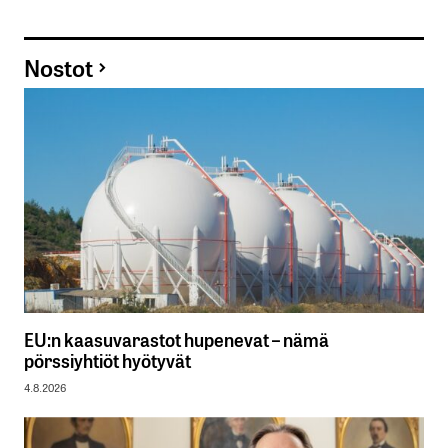
Nostot
EU:n kaasuvarastot hupenevat – nämä
pörssiyhtiöt hyötyvät
4.8.2026