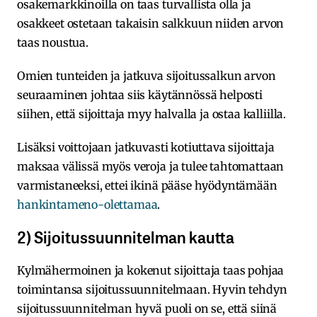
osakemarkkinoilla on taas turvallista olla ja
osakkeet ostetaan takaisin salkkuun niiden arvon
taas noustua.
Omien tunteiden ja jatkuva sijoitussalkun arvon
seuraaminen johtaa siis käytännössä helposti
siihen, että sijoittaja myy halvalla ja ostaa kalliilla.
Lisäksi voittojaan jatkuvasti kotiuttava sijoittaja
maksaa välissä myös veroja ja tulee tahtomattaan
varmistaneeksi, ettei ikinä pääse hyödyntämään
hankintameno-olettamaa
.
2) Sijoitussuunnitelman kautta
Kylmähermoinen ja kokenut sijoittaja taas pohjaa
toimintansa sijoitussuunnitelmaan. Hyvin tehdyn
sijoitussuunnitelman hyvä puoli on se, että siinä