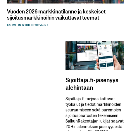
Vuoden 2026 markkinatilanne ja keskeiset
sijoitusmarkkinoihin vaikuttavat teemat
KAUPALLINEN YHTEISTYÖ
KVARN X
Sijoittaja.fi-jäsenyys
alehintaan
Sijoittaja.fi tarjoaa kattavat
työkalut ja tiedot markkinoiden
seuraamiseen sekä parempien
sijoituspäätösten tekemiseen.
SalkunRakentajan lukijat saavat
20 %:n alennuksen jäsenyydestä