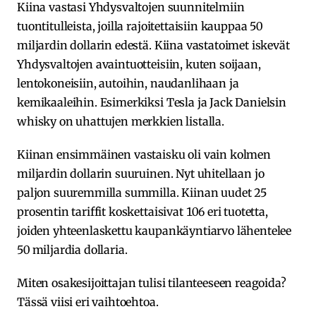
Kiina vastasi Yhdysvaltojen suunnitelmiin
tuontitulleista, joilla rajoitettaisiin kauppaa 50
miljardin dollarin edestä. Kiina vastatoimet iskevät
Yhdysvaltojen avaintuotteisiin, kuten soijaan,
lentokoneisiin, autoihin, naudanlihaan ja
kemikaaleihin. Esimerkiksi Tesla ja Jack Danielsin
whisky on uhattujen merkkien listalla.
Kiinan ensimmäinen vastaisku oli vain kolmen
miljardin dollarin suuruinen. Nyt uhitellaan jo
paljon suuremmilla summilla. Kiinan uudet 25
prosentin tariffit koskettaisivat 106 eri tuotetta,
joiden yhteenlaskettu kaupankäyntiarvo lähentelee
50 miljardia dollaria.
Miten osakesijoittajan tulisi tilanteeseen reagoida?
Tässä viisi eri vaihtoehtoa.