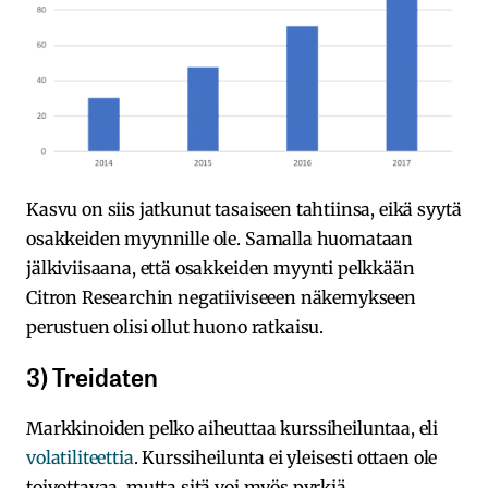
Kasvu on siis jatkunut tasaiseen tahtiinsa, eikä syytä
osakkeiden myynnille ole. Samalla huomataan
jälkiviisaana, että osakkeiden myynti pelkkään
Citron Researchin negatiiviseeen näkemykseen
perustuen olisi ollut huono ratkaisu.
3) Treidaten
Markkinoiden pelko aiheuttaa kurssiheiluntaa, eli
volatiliteettia
. Kurssiheilunta ei yleisesti ottaen ole
toivottavaa, mutta sitä voi myös pyrkiä