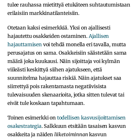
tulee rauhassa mietittyä etukäteen suhtautumistaan
erilaisiin markkinatilanteisiin.
Otetaan kaksi esimerkkiä. Yksi on ajallisesti
hajautettu osakkeiden ostaminen.
Ajallisen
hajauttamisen
voi tehdä monella eri tavalla, mutta
perusajatus on sama. Osakkeisiin säästetään sama
määrä joka kuukausi. Näin sijoittaja voi kylmän
viileästi keskittyä siihen ajatukseen, että
suunnitelma hajauttaa riskiä. Näin ajatukset saa
siirrettyä pois rakentamasta negatiivisista
tulevaisuuden skenaarioita, jotka sitten tulevat tai
eivät tule koskaan tapahtumaan.
Toinen esimerkki on
todellisen kasvusijoittamisen
osakestrategia
. Salkkuun etsitään tasaisen kasvun
osakkeita ja näiden
liiketoiminnan
kasvun