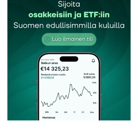
Sähköpostiosoitettasi ei julkaista.
Pakolliset
kentät on merkitty
*
Kommentti
*
Nimesi tai nimimerkkisi
*
Sähköpostiosoitteesi
*
Tilaa SalkunRakentajan uutiskirje