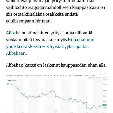
vaikuttavat pitkän ajan yritystoimintaan. Yksi
vaihtoehto reagoida mahdolliseen kauppasotaan on
siis ostaa kiinalaisia osakkeita entistä
edullisempaan hintaan.
Alibaba
on kiinalainen yritys, jonka näkymiä
voidaan pitää hyvinä. Lue myös
Kiina haltuun
yhdellä osakkeella – 8 hyvää syytä sijoittaa
Alibabaan
.
Alibaban kurssi on laskenut kauppasodan uhan alla.