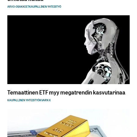
ARVO-OSAKKEET
KAUPALLINEN YHTEISTYÖ
Temaattinen ETF myy megatrendin kasvutarinaa
KAUPALLINEN YHTEISTYÖ
KVARN X