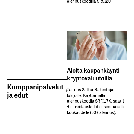
alennuskoodilla SRSI20
Aloita kaupankäynti
kryptovaluutoilla
Kumppanipalvelut
Tarjous SalkunRakentajan
ja edut
lukijoille: Käyttämällä​ ​
alennuskoodia​ ​SRFI17X,​ ​saat​ ​1
%:n treidauskulut​ ​ensimmäiselle​ ​
kuukaudelle​ ​(50%​ ​alennus).