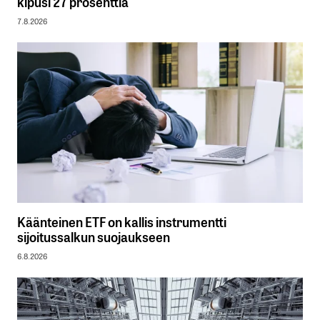
kipusi 27 prosenttia
7.8.2026
Käänteinen ETF on kallis instrumentti
sijoitussalkun suojaukseen
6.8.2026