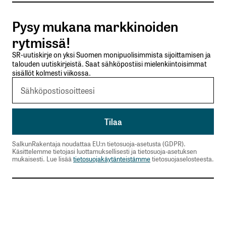
Pysy mukana markkinoiden
Lähetä kommentti
rytmissä!
SR-uutiskirje on yksi Suomen monipuolisimmista sijoittamisen ja
talouden uutiskirjeistä. Saat sähköpostiisi mielenkiintoisimmat
sisällöt kolmesti viikossa.
SalkunRakentaja noudattaa EU:n tietosuoja-asetusta (GDPR).
Käsittelemme tietojasi luottamuksellisesti ja tietosuoja-asetuksen
mukaisesti. Lue lisää
tietosuojakäytänteistämme
tietosuojaselosteesta.