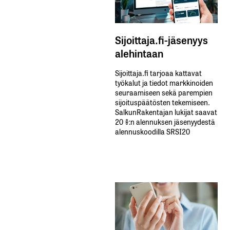
Sijoittaja.fi-jäsenyys
alehintaan
Sijoittaja.fi tarjoaa kattavat
työkalut ja tiedot markkinoiden
seuraamiseen sekä parempien
sijoituspäätösten tekemiseen.
SalkunRakentajan lukijat saavat
20 %:n alennuksen jäsenyydestä
alennuskoodilla SRSI20