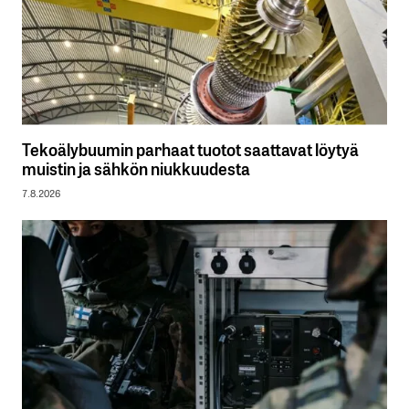
Tekoälybuumin parhaat tuotot saattavat löytyä
muistin ja sähkön niukkuudesta
7.8.2026