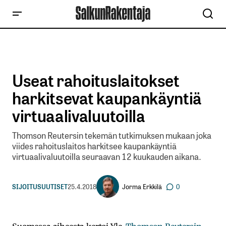
Useat rahoituslaitokset
harkitsevat kaupankäyntiä
virtuaalivaluutoilla
Thomson Reutersin tekemän tutkimuksen mukaan joka
viides rahoituslaitos harkitsee kaupankäyntiä
virtuaalivaluutoilla seuraavan 12 kuukauden aikana.
Jorma Erkkilä
SIJOITUSUUTISET
25.4.2018
0