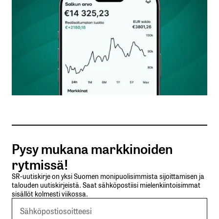
Nimesi tai nimimerkkisi
*
Sähköpostiosoitteesi
*
Tilaa SalkunRakentajan uutiskirje
Pysy mukana markkinoiden
Lähetä kommentti
rytmissä!
SR-uutiskirje on yksi Suomen monipuolisimmista sijoittamisen ja
talouden uutiskirjeistä. Saat sähköpostiisi mielenkiintoisimmat
sisällöt kolmesti viikossa.