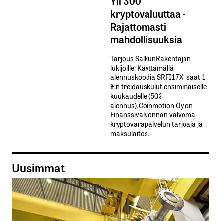
Yli 300
kryptovaluuttaa -
Rajattomasti
mahdollisuuksia
Tarjous SalkunRakentajan
lukijoille: Käyttämällä​ ​
alennuskoodia​ ​SRFI17X,​ ​saat​ ​1
%:n treidauskulut​ ​ensimmäiselle​ ​
kuukaudelle​ ​(50%​ ​
alennus).Coinmotion Oy on
Finanssivalvonnan valvoma
kryptovarapalvelun tarjoaja ja
maksulaitos.
Uusimmat