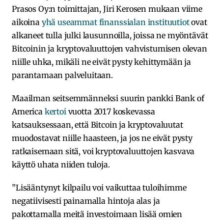
Prasos Oy:n toimittajan, Jiri Kerosen mukaan viime
aikoina
yhä useammat finanssialan instituutiot
ovat
alkaneet tulla julki lausunnoilla, joissa ne myöntävät
Bitcoinin ja kryptovaluuttojen vahvistumisen olevan
niille uhka, mikäli ne eivät pysty kehittymään ja
parantamaan palveluitaan.
Maailman seitsemmänneksi suurin pankki Bank of
America
kertoi
vuotta 2017 koskevassa
katsauksessaan, että Bitcoin ja kryptovaluutat
muodostavat niille haasteen, ja jos ne eivät pysty
ratkaisemaan sitä, voi kryptovaluuttojen kasvava
käyttö uhata niiden tuloja.
”Lisääntynyt kilpailu voi vaikuttaa tuloihimme
negatiivisesti painamalla hintoja alas ja
pakottamalla meitä investoimaan lisää omien