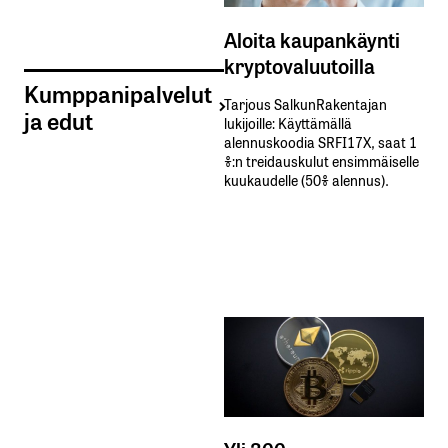
Aloita kaupankäynti
kryptovaluutoilla
Kumppanipalvelut
Tarjous SalkunRakentajan
ja edut
lukijoille: Käyttämällä​ ​
alennuskoodia​ ​SRFI17X,​ ​saat​ ​1
%:n treidauskulut​ ​ensimmäiselle​ ​
kuukaudelle​ ​(50%​ ​alennus).