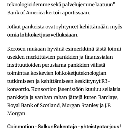
teknologioidemme sekä palvelujemme laatuun”
Bank of America kertoi raportissaan.
Jotkut pankeista ovat ryhtyneet kehittämään myös
omia lohkoketjusovelluksiaan
.
Kerosen mukaan hyvänä esimerkkinä tästä toimii
useiden merkittävien pankkien ja finanssialan
instituutioiden perustama pankkien välistä
toimintaa koskevien lohkoketjuteknologian
tutkimiseen ja kehittämiseen keskittynyt R3-
konsortio. Konsortion jäsenistöön kuuluu sellaisia
pankkeja ja vanhan rahan jättejä kuten Barclays,
Royal Bank of Scotland, Morgan Stanley ja J.P.
Morgan.
Coinmotion​ ​-​ ​SalkunRakentaja ​-​ ​yhteistyötarjous!