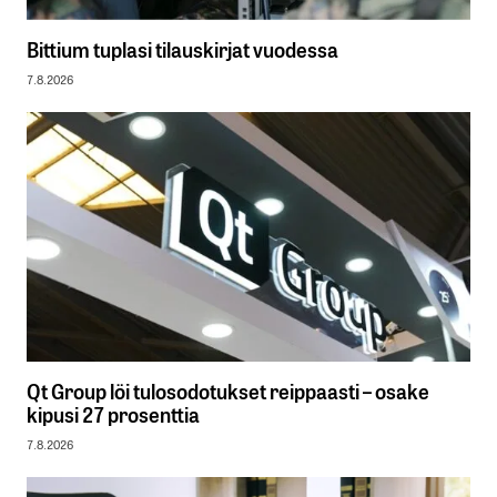
Bittium tuplasi tilauskirjat vuodessa
7.8.2026
Qt Group löi tulosodotukset reippaasti – osake
kipusi 27 prosenttia
7.8.2026