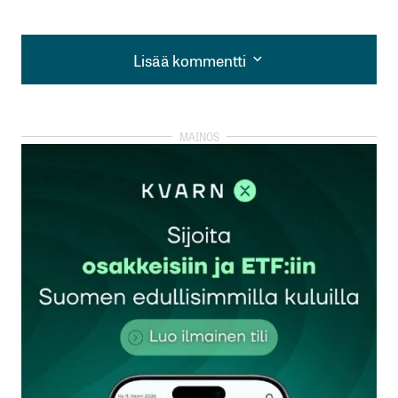
Lisää kommentti
Lisää kommentti
kirjautua
sisään
rekisteröityä
Sähköpostiosoitettasi ei julkaista.
Pakolliset
kentät on merkitty
*
Kommentti
*