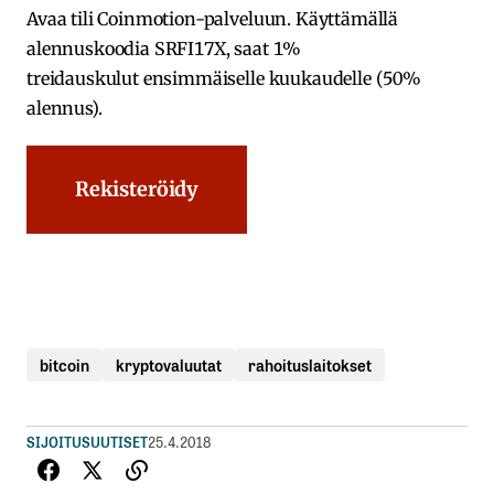
Avaa​ ​tili​ ​Coinmotion-palveluun.​ ​Käyttämällä​ ​
alennuskoodia​ ​SRFI17X,​ ​saat​ ​1%
treidauskulut​ ​ensimmäiselle​ ​kuukaudelle​ ​(50%​ ​
alennus).
Rekisteröidy
bitcoin
kryptovaluutat
rahoituslaitokset
SIJOITUSUUTISET
25.4.2018