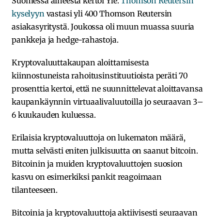
Suomessa aiheesta kertoi Yle.
Thomson Reutersin
kyselyyn
vastasi yli 400 Thomson Reutersin
asiakasyritystä. Joukossa oli muun muassa suuria
pankkeja ja hedge-rahastoja.
Kryptovaluuttakaupan aloittamisesta
kiinnostuneista rahoitusinstituutioista peräti 70
prosenttia kertoi, että ne suunnittelevat aloittavansa
kaupankäynnin virtuaalivaluutoilla jo seuraavan 3–
6 kuukauden kuluessa.
Erilaisia kryptovaluuttoja on lukematon määrä,
mutta selvästi eniten julkisuutta on saanut bitcoin.
Bitcoinin ja muiden kryptovaluuttojen suosion
kasvu on esimerkiksi pankit reagoimaan
tilanteeseen.
Bitcoinia ja kryptovaluuttoja aktiivisesti seuraavan