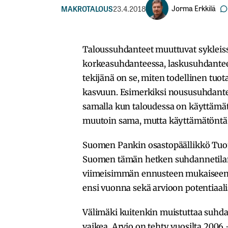
Jorma Erkkilä
MAKROTALOUS
23.4.2018
Taloussuhdanteet muuttuvat sykleiss
korkeasuhdanteessa, laskusuhdantee
tekijänä on se, miten todellinen tuo
kasvuun. Esimerkiksi noususuhdant
samalla kun taloudessa on käyttämät
muutoin sama, mutta käyttämätöntä k
Suomen Pankin osastopäällikkö Tuo
Suomen tämän hetken suhdannetilan
viimeisimmän ennusteen mukaiseen a
ensi vuonna sekä arvioon potentiaali
Välimäki kuitenkin muistuttaa suhda
vaikea. Arvio on tehty vuosilta 2006