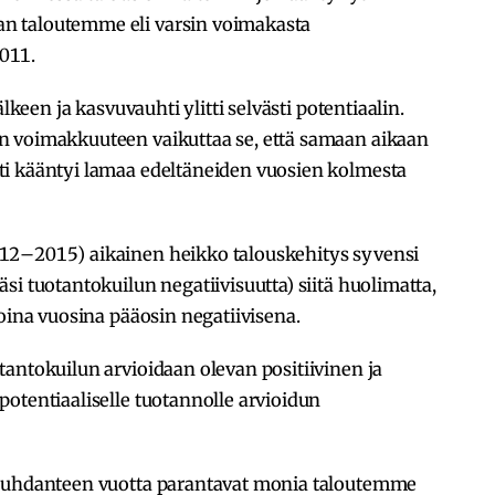
n taloutemme eli varsin voimakasta
011.
lkeen ja kasvuvauhti ylitti selvästi potentiaalin.
n voimakkuuteen vaikuttaa se, että samaan aikaan
ti kääntyi lamaa edeltäneiden vuosien kolmesta
12–2015) aikainen heikko talouskehitys syvensi
si tuotantokuilun negatiivisuutta) siitä huolimatta,
noina vuosina pääosin negatiivisena.
antokuilun arvioidaan olevan positiivinen ja
otentiaaliselle tuotannolle arvioidun
asuhdanteen vuotta parantavat monia taloutemme