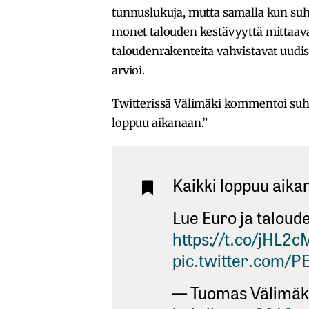
tunnuslukuja, mutta samalla kun su
monet talouden kestävyyttä mittaavat 
taloudenrakenteita vahvistavat uudis
arvioi.
Twitterissä Välimäki kommentoi suh
loppuu aikanaan.”
Kaikki loppuu aika
Lue Euro ja taloud
https://t.co/jHL
pic.twitter.com/
— Tuomas Välimäk