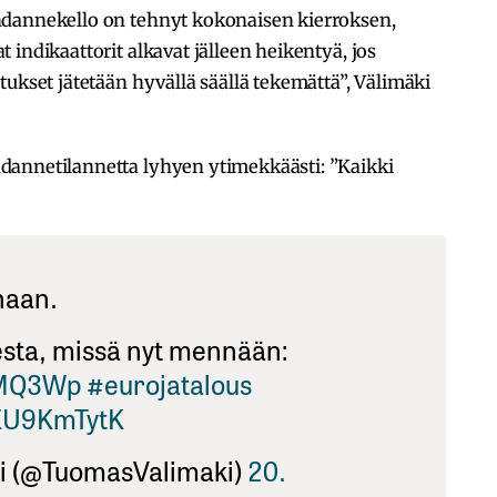
hdannekello on tehnyt kokonaisen kierroksen,
indikaattorit alkavat jälleen heikentyä, jos
tukset jätetään hyvällä säällä tekemättä”, Välimäki
dannetilannetta lyhyen ytimekkäästi: ”Kaikki
naan.
esta, missä nyt mennään:
2cMQ3Wp
#eurojatalous
PEU9KmTytK
i (@TuomasValimaki)
20.