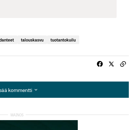
danteet
talouskasvu
tuotantokuilu
isää kommentti
isää kommentti
autua sisään
rekisteröityä