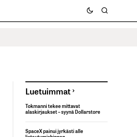
Luetuimmat
Tokmanni tekee mittavat
alaskirjaukset – syynä Dollarstore
SpaceX painui jyrkästi alle
listautumishinnan