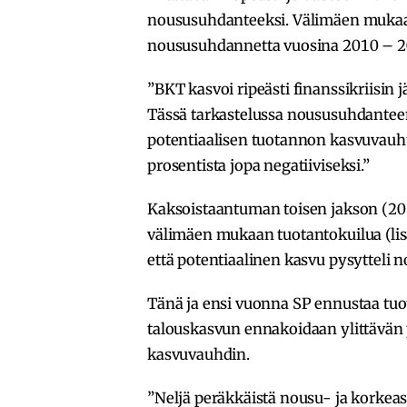
noususuhdanteeksi. Välimäen mukaa
noususuhdannetta vuosina 2010 – 2
”BKT kasvoi ripeästi finanssikriisin jä
Tässä tarkastelussa noususuhdantee
potentiaalisen tuotannon kasvuvauh
prosentista jopa negatiiviseksi.”
Kaksoistaantuman toisen jakson (20
välimäen mukaan tuotantokuilua (lisä
että potentiaalinen kasvu pysytteli 
Tänä ja ensi vuonna SP ennustaa tuot
talouskasvun ennakoidaan ylittävän p
kasvuvauhdin.
”Neljä peräkkäistä nousu- ja korke