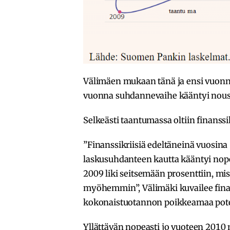
Välimäen mukaan tänä ja ensi vuon
vuonna suhdannevaihe kääntyi nous
Selkeästi taantumassa oltiin finans
”Finanssikriisiä edeltäneinä vuosina
laskusuhdanteen kautta kääntyi nope
2009 liki seitsemään prosenttiin, m
myöhemmin”, Välimäki kuvailee finan
kokonaistuotannon poikkeamaa poten
Yllättävän nopeasti jo vuoteen 2010 