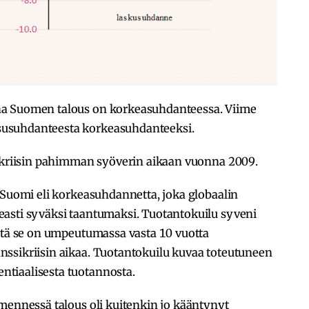
na Suomen talous on korkeasuhdanteessa. Viime
usuhdanteesta korkeasuhdanteeksi.
sikriisin pahimman syöverin aikaan vuonna 2009.
 Suomi eli korkeasuhdannetta, joka globaalin
asti syväksi taantumaksi. Tuotantokuilu syveni
istä se on umpeutumassa vasta 10 vuotta
ssikriisin aikaa. Tuotantokuilu kuvaa toteutuneen
tiaalisesta tuotannosta.
mennessä talous oli kuitenkin jo kääntynyt