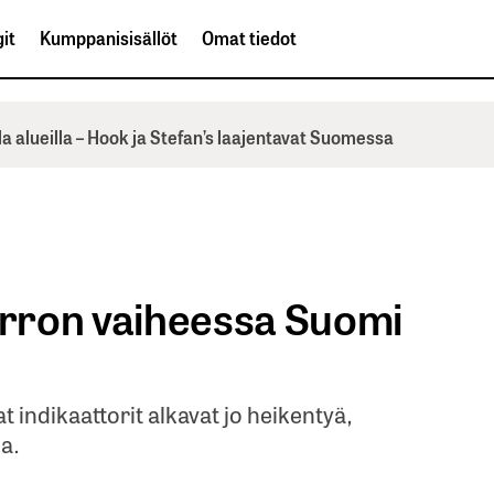
it
Kumppanisisällöt
Omat tiedot
la alueilla – Hook ja Stefan’s laajentavat Suomessa
rron vaiheessa Suomi
 indikaattorit alkavat jo heikentyä,
a.