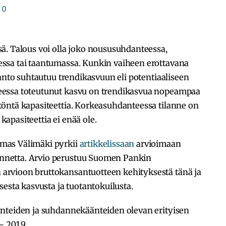
0
ä. Talous voi olla joko noususuhdanteessa,
ssa tai taantumassa. Kunkin vaiheen erottavana
tanto suhtautuu trendikasvuun eli potentiaaliseen
eessa toteutunut kasvu on trendikasvua nopeampaa
öntä kapasiteettia. Korkeasuhdanteessa tilanne on
apasiteettia ei enää ole.
mas Välimäki pyrkii
artikkelissaan
arvioimaan
netta. Arvio perustuu Suomen Pankin
rvioon bruttokansantuotteen kehityksestä tänä ja
sesta kasvusta ja tuotantokuilusta.
nteiden ja suhdannekäänteiden olevan erityisen
 – 2019.