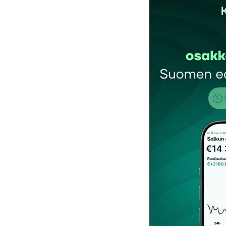
Sähköpostiosoitettasi ei julkaista.
Pakollis
Kommentti
*
Nimesi tai nimimerkkisi
*
Tilaa SalkunRakentajan uutiskirje
Lähetä kommentti