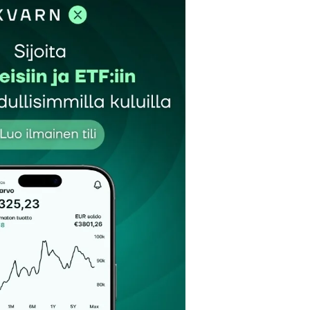
et kentät on merkitty
*
Sähköpostiosoitteesi
*