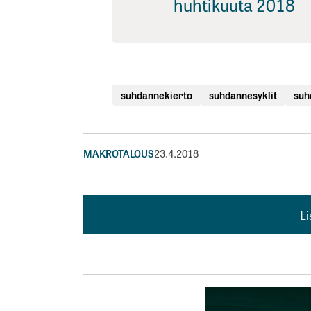
huhtikuuta 2018
suhdannekierto
suhdannesyklit
suh
MAKROTALOUS
23.4.2018
L
L
kirj