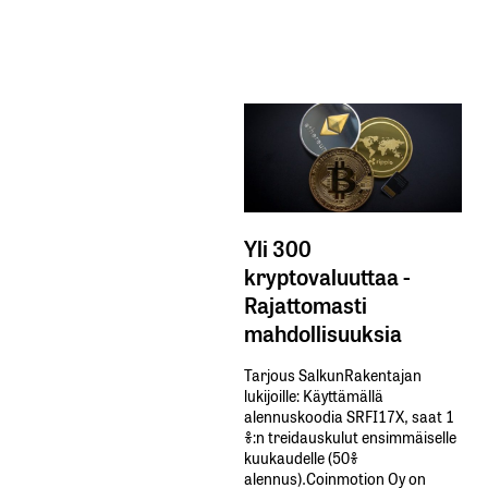
Yli 300
kryptovaluuttaa -
Rajattomasti
mahdollisuuksia
Tarjous SalkunRakentajan
lukijoille: Käyttämällä​ ​
alennuskoodia​ ​SRFI17X,​ ​saat​ ​1
%:n treidauskulut​ ​ensimmäiselle​ ​
kuukaudelle​ ​(50%​ ​
alennus).Coinmotion Oy on