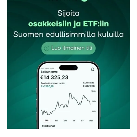
Sähköpostiosoitettasi ei julkaista.
Pakolliset
kentät on merkitty
*
Kommentti
*
Nimesi tai nimimerkkisi
*
Sähköpostiosoitteesi
*