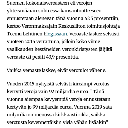
Suomen kokonaisveroasteen eli verojen
yhteismäärän suhteessa kansantuotteeseen
ennustetaan alenevan tänä vuonna 42,5 prosenttiin,
kertoo Veronmaksajain Keskusliiton toimitusjohtaja
Teemu Lehtinen b
logissaan
. Veroaste laskee selvästi
vuoteen 2015 verrattuna, jolloin koko viime
vaalikauden kestäneiden veronkiristysten jäljiltä
veroaste oli peräti 43,9 prosenttia.
Vaikka veroaste laskee, eivät verotulot vähene.
Vuoden 2015 nykyistä selvästi kireämpi verotus
kerrytti veroja vain 92 miljardia euroa. ”Tänä
vuonna aiempaa kevyempiä veroja ennustetaan
kertyvän jo 99 miljardia euroa. Vuonna 2019 sata
miljardia on menossa kirkkaasti rikki, vaikka
verotusta kevennettäisiin vielä vähän lisääkin”,