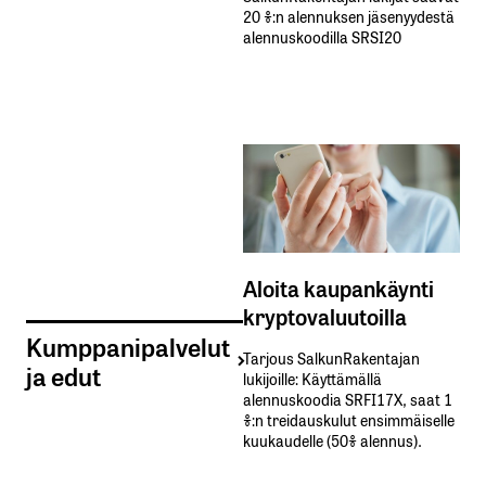
20 %:n alennuksen jäsenyydestä
alennuskoodilla SRSI20
Aloita kaupankäynti
kryptovaluutoilla
Kumppanipalvelut
Tarjous SalkunRakentajan
ja edut
lukijoille: Käyttämällä​ ​
alennuskoodia​ ​SRFI17X,​ ​saat​ ​1
%:n treidauskulut​ ​ensimmäiselle​ ​
kuukaudelle​ ​(50%​ ​alennus).