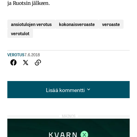
ja Ruotsin jälkeen.
ansiotulojen verotus
kokonaisveroaste
veroaste
verotulot
VEROTUS
7.6.2018
Lisää kommentti
Lisää kommentti
kirjautua
sisään
rekisteröityä