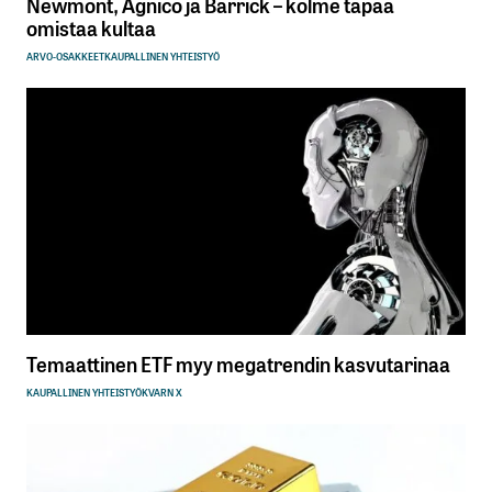
Newmont, Agnico ja Barrick – kolme tapaa
omistaa kultaa
ARVO-OSAKKEET
KAUPALLINEN YHTEISTYÖ
Temaattinen ETF myy megatrendin kasvutarinaa
KAUPALLINEN YHTEISTYÖ
KVARN X