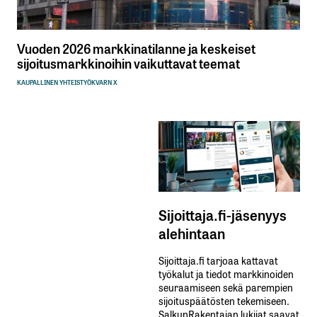
Vuoden 2026 markkinatilanne ja keskeiset
sijoitusmarkkinoihin vaikuttavat teemat
KAUPALLINEN YHTEISTYÖ
KVARN X
Sijoittaja.fi-jäsenyys
alehintaan
Sijoittaja.fi tarjoaa kattavat
työkalut ja tiedot markkinoiden
seuraamiseen sekä parempien
sijoituspäätösten tekemiseen.
SalkunRakentajan lukijat saavat