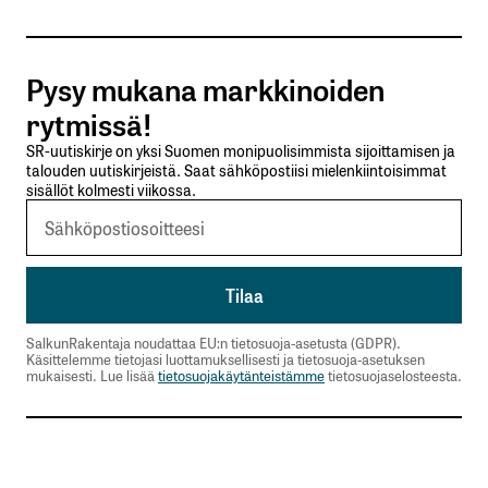
Tilaa SalkunRakentajan uutiskirje
Pysy mukana markkinoiden
Lähetä kommentti
rytmissä!
SR-uutiskirje on yksi Suomen monipuolisimmista sijoittamisen ja
talouden uutiskirjeistä. Saat sähköpostiisi mielenkiintoisimmat
sisällöt kolmesti viikossa.
SalkunRakentaja noudattaa EU:n tietosuoja-asetusta (GDPR).
Käsittelemme tietojasi luottamuksellisesti ja tietosuoja-asetuksen
mukaisesti. Lue lisää
tietosuojakäytänteistämme
tietosuojaselosteesta.