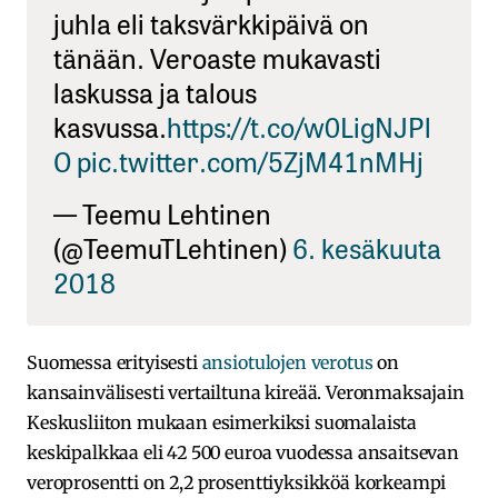
juhla eli taksvärkkipäivä on
tänään. Veroaste mukavasti
laskussa ja talous
kasvussa.
https://t.co/w0LigNJPl
O
pic.twitter.com/5ZjM41nMHj
— Teemu Lehtinen
(@TeemuTLehtinen)
6. kesäkuuta
2018
Suomessa erityisesti
ansiotulojen verotus
on
kansainvälisesti vertailtuna kireää. Veronmaksajain
Keskusliiton mukaan esimerkiksi suomalaista
keskipalkkaa eli 42 500 euroa vuodessa ansaitsevan
veroprosentti on 2,2 prosenttiyksikköä korkeampi