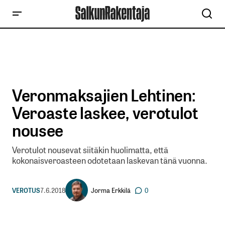
Veronmaksajien Lehtinen:
Veroaste laskee, verotulot
nousee
Verotulot nousevat siitäkin huolimatta, että
kokonaisveroasteen odotetaan laskevan tänä vuonna.
Jorma Erkkilä
VEROTUS
7.6.2018
0