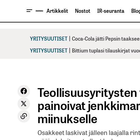
Artikkelit
Nostot
IR-seuranta
Blog
|
YRITYSUUTISET
Coca-Cola jätti Pepsin taaksee
|
YRITYSUUTISET
Bittium tuplasi tilauskirjat vu
Teollisuusyritysten
painoivat jenkkimar
miinukselle
Osakkeet laskivat jälleen laajalla r