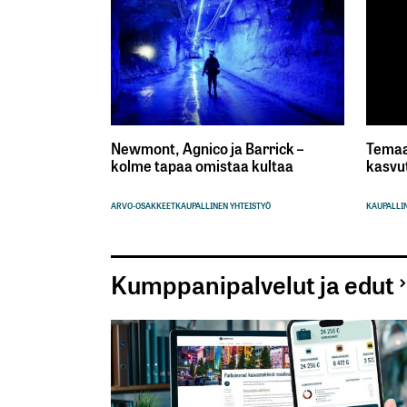
Newmont, Agnico ja Barrick –
Temaa
kolme tapaa omistaa kultaa
kasvu
ARVO-OSAKKEET
KAUPALLINEN YHTEISTYÖ
KAUPALLIN
Kumppanipalvelut ja edut