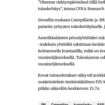
”Olemme riskiympäristössä tällä hetk
tuloskehitys”, toteaa CFRA Research y
Stovallin mukaan Caterpillarin ja 3M 
paineita yritysten tuloskehitykselle, 
Amerikkalaisten pörssiyhtiöiden tul
-indeksin yhtiöiltä odotetaan keskim
kolmannella kvartaalilla, mikä on to
vuosineljänneksellä. Tuloskasvun odo
vuosineljänneksellä.
Kovat tulosodotukset näkyvät jenkk
osakeindeksin keskimääräinen P/E-ker
pitkän aikavälin keskiarvon 15,7x.
3M
Caterpillar
kurssilasku
S&P 