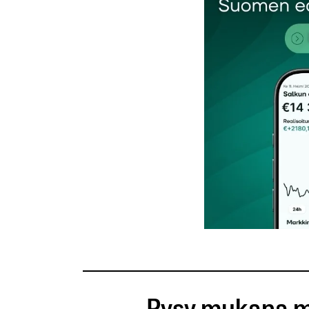
Nimesi tai nimimerkkisi
*
Tilaa SalkunRakentajan uutiskirje
Lähetä kommentti
Pysy mukana m