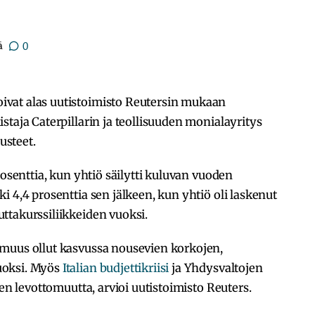
ä
0
vat alas uutistoimisto Reutersin mukaan
staja Caterpillarin ja teollisuuden monialayritys
usteet.
rosenttia, kun yhtiö säilytti kuluvan vuoden
 4,4 prosenttia sen jälkeen, kun yhtiö oli laskenut
ttakurssiliikkeiden vuoksi.
muus ollut kasvussa nousevien korkojen,
uoksi. Myös
Italian budjettikriisi
ja Yhdysvaltojen
den levottomuutta, arvioi uutistoimisto Reuters.