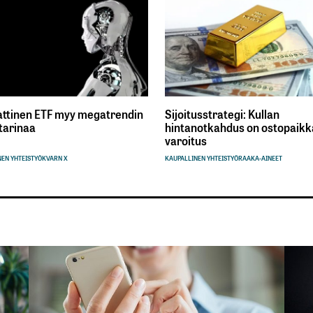
ttinen ETF myy megatrendin
Sijoitusstrategi: Kullan
tarinaa
hintanotkahdus on ostopaikka
varoitus
EN YHTEISTYÖ
KVARN X
KAUPALLINEN YHTEISTYÖ
RAAKA-AINEET