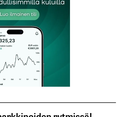
Sähköpostiosoitteesi
*
arkkinoiden rytmissä!