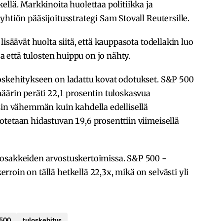
ellä. Markkinoita huolettaa politiikka ja
htiön pääsijoitusstrategi Sam Stovall Reutersille.
lisäävät huolta siitä, että kauppasota todellakin luo
ja että tulosten huippu on jo nähty.
oskehitykseen on ladattu kovat odotukset. S&P 500
äärin peräti 22,1 prosentin tuloskasvua
sin vähemmän kuin kahdella edellisellä
tetaan hidastuvan 19,6 prosenttiin viimeisellä
iosakkeiden arvostuskertoimissa. S&P 500 -
roin on tällä hetkellä 22,3x, mikä on selvästi yli
500
tuloskehitys