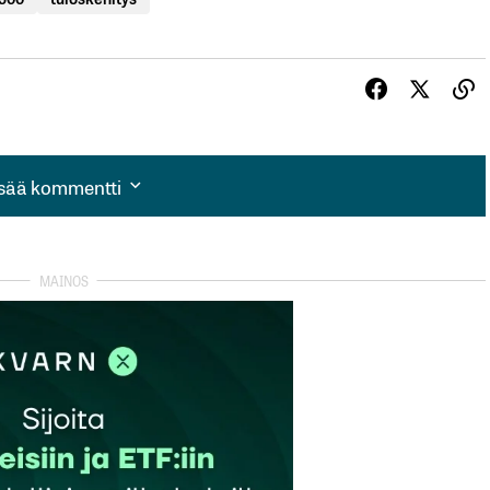
isää kommentti
isää kommentti
autua sisään
rekisteröityä
et kentät on merkitty
*