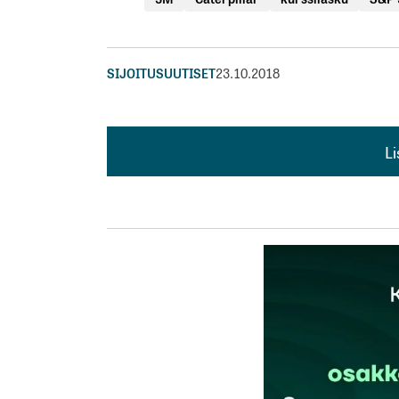
SIJOITUSUUTISET
23.10.2018
L
L
kirj
Sähköpostiosoitettasi ei julkaista.
Pakollis
Kommentti
*