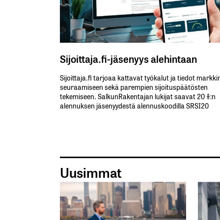
Sijoittaja.fi-jäsenyys alehintaan
Sijoittaja.fi tarjoaa kattavat työkalut ja tiedot markk
seuraamiseen sekä parempien sijoituspäätösten
tekemiseen. SalkunRakentajan lukijat saavat 20 %:n
alennuksen jäsenyydestä alennuskoodilla SRSI20
Uusimmat