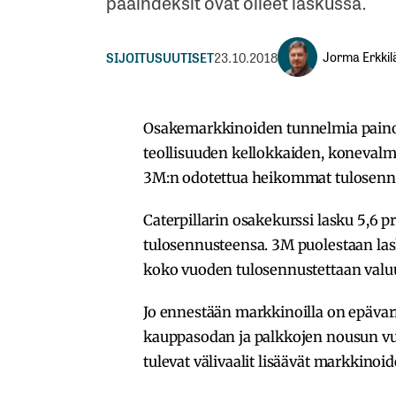
pääindeksit ovat olleet laskussa.
Jorma Erkkil
SIJOITUSUUTISET
23.10.2018
Osakemarkkinoiden tunnelmia painoi
teollisuuden kellokkaiden, konevalmi
3M:n odotettua heikommat tulosenn
Caterpillarin osakekurssi lasku 5,6 p
tulosennusteensa. 3M puolestaan laski
koko vuoden tulosennustettaan valuu
Jo ennestään markkinoilla on epävar
kauppasodan ja palkkojen nousun v
tulevat välivaalit lisäävät markkinoi