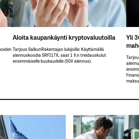
Aloita kaupankäynti kryptovaluutoilla
Yli 
mahd
inoiden
Tarjous SalkunRakentajan lukijoille: Käyttämällä​ ​
alennuskoodia​ ​SRFI17X,​ ​saat​ ​1 %:n treidauskulut​ ​
Tarjou
ensimmäiselle​ ​kuukaudelle​ ​(50%​ ​alennus).
alennus
ensimm
Finans
maksul