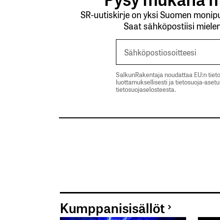
SR-uutiskirje on yksi Suomen monipuo
Saat sähköpostiisi mielen
SalkunRakentaja noudattaa EU:n tieto
luottamuksellisesti ja tietosuoja-aset
tietosuojaselosteesta.
Kumppanisisällöt