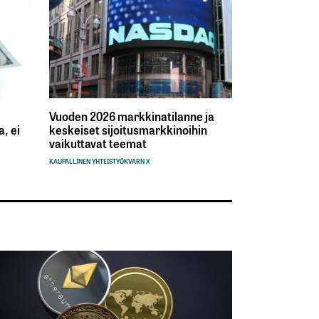
Vuoden 2026 markkinatilanne ja
, ei
keskeiset sijoitusmarkkinoihin
vaikuttavat teemat
KAUPALLINEN YHTEISTYÖ
KVARN X