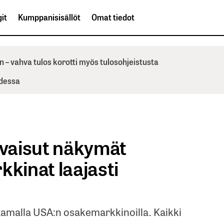
it
Kumppanisisällöt
Omat tiedot
n – vahva tulos korotti myös tulosohjeistusta
odessa
 vaisut näkymät
kkinat laajasti
intamalla USA:n osakemarkkinoilla. Kaikki