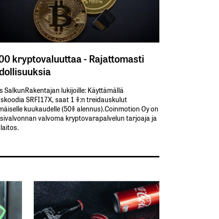
300 kryptovaluuttaa - Rajattomasti
ollisuuksia
s SalkunRakentajan lukijoille: Käyttämällä​ ​
koodia​ ​SRFI17X,​ ​saat​ ​1 %:n treidauskulut​ ​
äiselle​ ​kuukaudelle​ ​(50%​ ​alennus).Coinmotion Oy on
sivalvonnan valvoma kryptovarapalvelun tarjoaja ja
aitos.