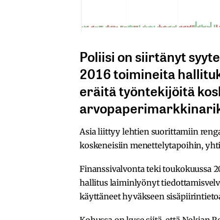
Poliisi on siirtänyt sy
2016 toimineita hallitu
eräitä työntekijöitä ko
arvopaperimarkkinarik
Asia liittyy lehtien suorittamiin ren
koskeneisiin menettelytapoihin, yhti
Finanssivalvonta teki toukokuussa 2
hallitus laiminlyönyt tiedottamisvelv
käyttäneet hyväkseen sisäpiirintiet
Kohussa on kyse siitä, että Nokian R