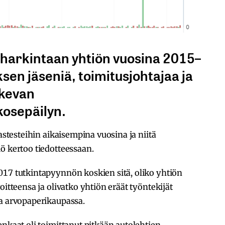
yteharkintaan yhtiön vuosina 2015–
ksen jäseniä, toimitusjohtajaa ja
skevan
osepäilyn.
gastesteihin aikaisempina vuosina ja niitä
ö kertoo tiedotteessaan.
017 tutkintapyynnön koskien sitä, oliko yhtiön
oitteensa ja olivatko yhtiön eräät työntekijät
oa arvopaperikaupassa.
enkaat oli toimittanut pitkään autolehtien