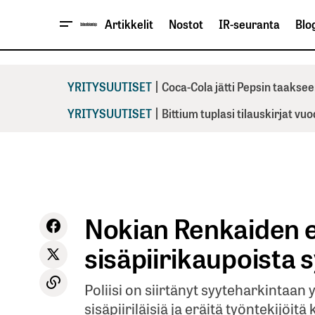
Artikkelit
Nostot
IR-seuranta
Blog
|
YRITYSUUTISET
Coca-Cola jätti Pepsin taaksee
|
YRITYSUUTISET
Bittium tuplasi tilauskirjat vu
Nokian Renkaiden ep
sisäpiirikaupoista 
Poliisi on siirtänyt syyteharkintaa
sisäpiiriläisiä ja eräitä työntekijö