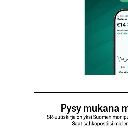
Nimesi tai nimimerkkisi
*
Tilaa SalkunRakentajan uutiskirje
Lähetä kommentti
Pysy mukana m
SR-uutiskirje on yksi Suomen monipuo
Saat sähköpostiisi mielen