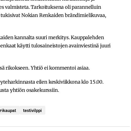
des valmisteta. Tarkoituksena oli parannelluin
ten tukisivat Nokian Renkaiden brändimielikuvaa,
kaiden kannalta suuri merkitys. Kauppalehden
nkaat käytti tulosaineistojen avainviestinä juuri
nsä rikokseen. Yhtiö ei kommentoi asiaa.
yyteharkinnasta eilen keskiviikkona klo 15.00.
utusta yhtiön osakekurssiin.
irikaupat
testivilppi