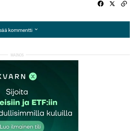
isää kommentti
isää kommentti
autua sisään
rekisteröityä
et kentät on merkitty
*