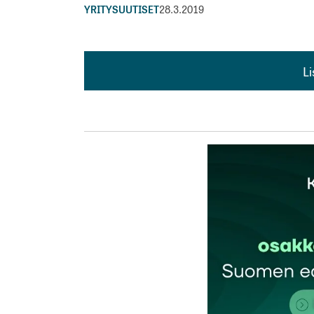
YRITYSUUTISET
28.3.2019
L
L
kirj
Sähköpostiosoitettasi ei julkaista.
Pakollis
Kommentti
*