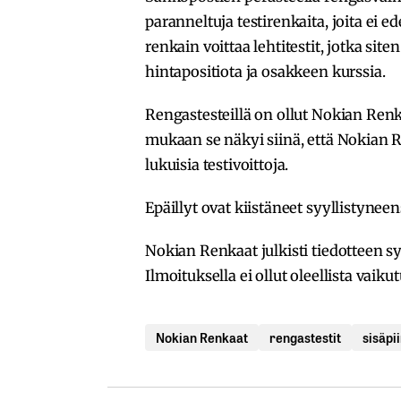
paranneltuja testirenkaita, joita ei e
renkain voittaa lehtitestit, jotka si
hintapositiota ja osakkeen kurssia.
Rengastesteillä on ollut Nokian Ren
mukaan se näkyi siinä, että Nokian Re
lukuisia testivoittoja.
Epäillyt ovat kiistäneet syyllistynee
Nokian Renkaat julkisti tiedotteen s
Ilmoituksella ei ollut oleellista vaik
Nokian Renkaat
rengastestit
sisäpi