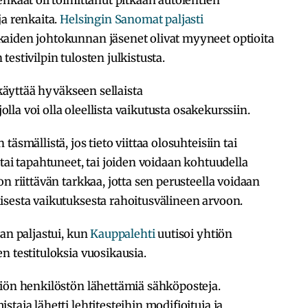
ja renkaita.
Helsingin Sanomat paljasti
aiden johtokunnan jäsenet olivat myyneet optioita
estivilpin tulosten julkistusta.
 käyttää hyväkseen sellaista
jolla voi olla oleellista vaikutusta osakekurssiin.
äsmällistä, jos tieto viittaa olosuhteisiin tai
tai tapahtuneet, tai joiden voidaan kohtuudella
n riittävän tarkkaa, jotta sen perusteella voidaan
isesta vaikutuksesta rahoitusvälineen arvoon.
an paljastui, kun
Kauppalehti
uutisoi yhtiön
n testituloksia vuosikausia.
tiön henkilöstön lähettämiä sähköposteja.
taja lähetti lehtitesteihin modifioituja ja