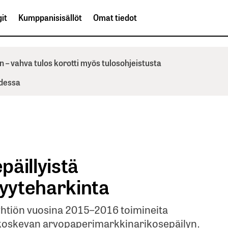
it
Kumppanisisällöt
Omat tiedot
n – vahva tulos korotti myös tulosohjeistusta
odessa
äillyistä
syyteharkinta
n yhtiön vuosina 2015–2016 toimineita
itä koskevan arvopaperimarkkinarikosepäilyn.