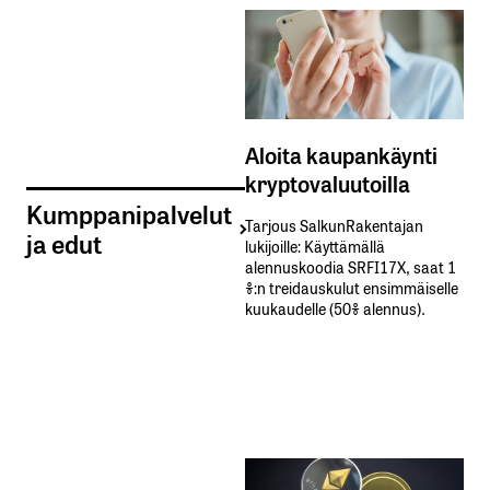
Aloita kaupankäynti
kryptovaluutoilla
Kumppanipalvelut
Tarjous SalkunRakentajan
ja edut
lukijoille: Käyttämällä​ ​
alennuskoodia​ ​SRFI17X,​ ​saat​ ​1
%:n treidauskulut​ ​ensimmäiselle​ ​
kuukaudelle​ ​(50%​ ​alennus).