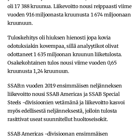
oli 17 388 kruunua. Liikevoitto nousi reippaasti viime
vuoden 916 miljoonasta kruunusta 1 674 miljoonaan
kruunuun.
Tuloskehitys oli hiuksen hienosti jopa kovia
odotuksiakin kovempaa, sillä analyytikot olivat
odottaneet 1 635 miljoonan kruunun liiketulosta.
Osakekohtainen tulos nousi viime vuoden 0,65
kruunusta 1,24 kruunuun.
SSAB:n vuoden 2019 ensimmäisen neljänneksen
liikevoitto nousi SSAB Americas ja SSAB Special
Steels -divisioonien vetämänä ja liikevoitto kasvoi
myös edellisestä neljänneksestä, jolloin tulosta
rasittivat useat suunnitellut huoltoseisokit.
SSAB Americas -divisioonan ensimmäisen