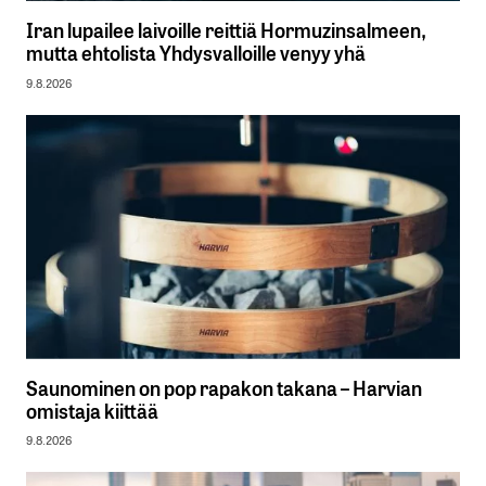
Iran lupailee laivoille reittiä Hormuzinsalmeen,
mutta ehtolista Yhdysvalloille venyy yhä
9.8.2026
Saunominen on pop rapakon takana – Harvian
omistaja kiittää
9.8.2026