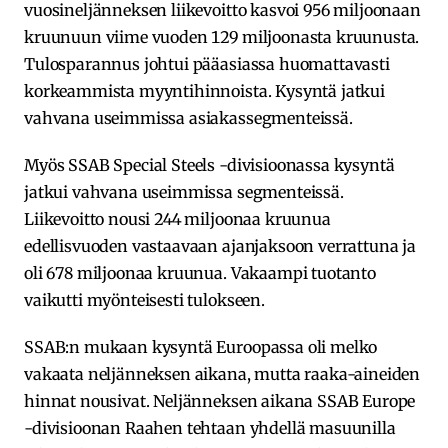
vuosineljänneksen liikevoitto kasvoi 956 miljoonaan
kruunuun viime vuoden 129 miljoonasta kruunusta.
Tulosparannus johtui pääasiassa huomattavasti
korkeammista myyntihinnoista. Kysyntä jatkui
vahvana useimmissa asiakassegmenteissä.
Myös SSAB Special Steels -divisioonassa kysyntä
jatkui vahvana useimmissa segmenteissä.
Liikevoitto nousi 244 miljoonaa kruunua
edellisvuoden vastaavaan ajanjaksoon verrattuna ja
oli 678 miljoonaa kruunua. Vakaampi tuotanto
vaikutti myönteisesti tulokseen.
SSAB:n mukaan kysyntä Euroopassa oli melko
vakaata neljänneksen aikana, mutta raaka-aineiden
hinnat nousivat. Neljänneksen aikana SSAB Europe
-divisioonan Raahen tehtaan yhdellä masuunilla