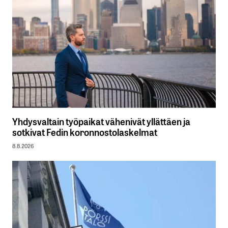
Yhdysvaltain työpaikat vähenivät yllättäen ja
sotkivat Fedin koronnostolaskelmat
8.8.2026