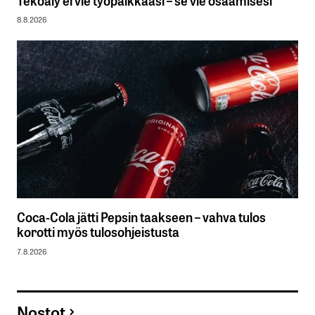
Tekoäly ei vie työpaikkaasi – se vie osaamisesi
8.8.2026
Coca-Cola jätti Pepsin taakseen – vahva tulos
korotti myös tulosohjeistusta
7.8.2026
Nostot