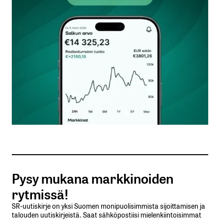
Kommentti
*
Nimesi tai nimimerkkisi
*
Sähköpostiosoitteesi
*
Tilaa SalkunRakentajan uutiskirje
Pysy mukana markkinoiden
Lähetä kommentti
rytmissä!
SR-uutiskirje on yksi Suomen monipuolisimmista sijoittamisen ja
talouden uutiskirjeistä. Saat sähköpostiisi mielenkiintoisimmat