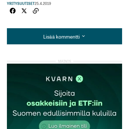
YRITYSUUTISET
25.4.2019
Lisää kommentti
Lisää kommentti
kirjautua
sisään
rekisteröityä
Sähköpostiosoitettasi ei julkaista.
Pakolliset
kentät on merkitty
*