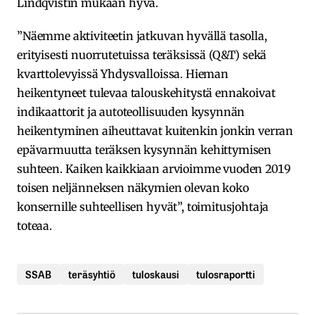
Lindqvistin mukaan hyvä.
”Näemme aktiviteetin jatkuvan hyvällä tasolla,
erityisesti nuorrutetuissa teräksissä (Q&T) sekä
kvarttolevyissä Yhdysvalloissa. Hieman
heikentyneet tulevaa talouskehitystä ennakoivat
indikaattorit ja autoteollisuuden kysynnän
heikentyminen aiheuttavat kuitenkin jonkin verran
epävarmuutta teräksen kysynnän kehittymisen
suhteen. Kaiken kaikkiaan arvioimme vuoden 2019
toisen neljänneksen näkymien olevan koko
konsernille suhteellisen hyvät”, toimitusjohtaja
toteaa.
SSAB
teräsyhtiö
tuloskausi
tulosraportti