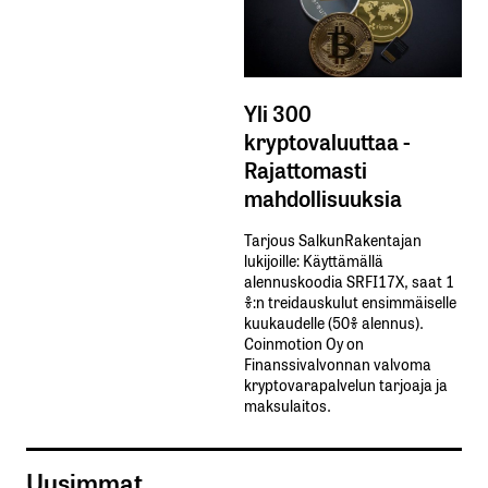
Yli 300
kryptovaluuttaa -
Rajattomasti
mahdollisuuksia
Tarjous SalkunRakentajan
lukijoille: Käyttämällä​ ​
alennuskoodia​ ​SRFI17X,​ ​saat​ ​1
%:n treidauskulut​ ​ensimmäiselle​ ​
kuukaudelle​ ​(50%​ ​alennus).
Coinmotion Oy on
Finanssivalvonnan valvoma
kryptovarapalvelun tarjoaja ja
maksulaitos.
Uusimmat