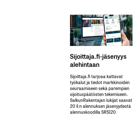
Sijoittaja.fi-jäsenyys
alehintaan
Sijoittaja.fi tarjoaa kattavat
työkalut ja tiedot markkinoiden
seuraamiseen sekä parempien
sijoituspäätösten tekemiseen.
SalkunRakentajan lukijat saavat
20 %:n alennuksen jäsenyydestä
alennuskoodilla SRSI20