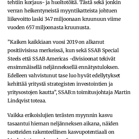
tehtiin korjaus- ja huoltotöitä. Tästä sekä jonkin
verran heikentyneistä myyntikatteista johtuen
liikevoitto laski 347 miljoonaan kruunuun viime
vuoden 657 miljoonasta kruunusta.
”Kaiken kaikkiaan vuosi 2019 on alkanut
positiivisissa merkeissä, kun sekä SSAB Special
Steels että SSAB Americas -divisioonat tekivät
ensimmäisellä neljänneksellä ennätystuloksen.
Edelleen vahvistunut tase luo hyvät edellytykset
kehittää yritystä strategisten investointien ja
yritysostojen kautta”, SSAB:n toimitusjohtaja Martin
Lindqvist toteaa.
Vaikka erikoislujien terästen myynnin kasvu
tasaantui hieman neljänneksen aikana, näiden
tuotteiden rakenteellinen kasvupotentiaali on