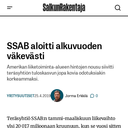
SSAB aloitti alkuvuoden
väkevästi
Amerikan liiketoiminta-alueen hintojen nousu siivitti
teräsyhtiön tuloskasvun jopa kovia odotuksiakin
korkeammaksi.
Jorma Erkkilä
YRITYSUUTISET
25.4.2019
0
Teräsyhtiö SSAB:n tammi-maaliskuun liikevaihto
ylsi 20 017 miljoonaan kruunuun, kun se vuosi sitten