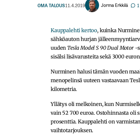
Jorma Erkkilä
OMA TALOUS
11.4.2019
1
Kauppalehti kertoo
, kuinka Nurmine
sähköauton hurjan jälleenmyyntiar
uuden
Tesla Model S 90 Dual Motor
-s
sisälsi lisävarusteita sekä 3000 euron
Nurminen halusi tämän vuoden maal
menopelinsä uuteen vastaavaan Tesla
kilometria.
Yllätys oli melkoinen, kun Nurmiselle
vain 52 700 euroa. Ostohinnasta oli 
prosenttia. Kauppalehti on varmist
vaihtotarjouksen.