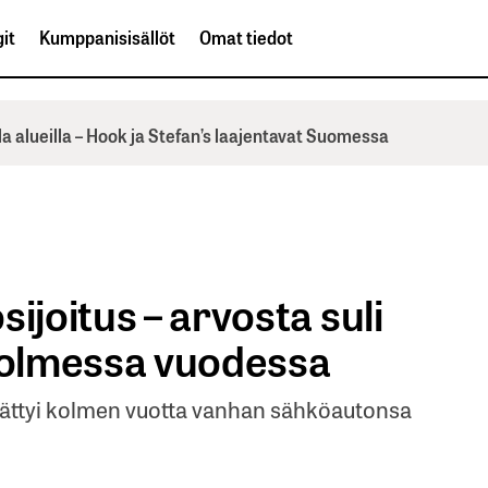
it
Kumppanisisällöt
Omat tiedot
la alueilla – Hook ja Stefan’s laajentavat Suomessa
ijoitus – arvosta suli
 kolmessa vuodessa
ättyi kolmen vuotta vanhan sähköautonsa