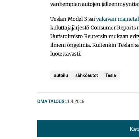
vanhempien autojen jälleenmyyntia
Teslan Model 3 sai
vakavan maineta
kuluttajajärjestö Consumer Reports m
Uutistoimisto Reutersin mukaan erity
ilmeni ongelmia. Kuitenkin Teslan sä
luotettavasti.
autoilu
sähköautot
Tesla
OMA TALOUS
11.4.2019
Kat
Kat