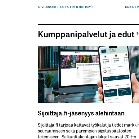
ARVO-OSAKKEET
KAUPALLINEN YHTEISTYÖ
KAUPALLIN
Kumppanipalvelut ja edut
Sijoittaja.fi-jäsenyys alehintaan
Sijoittaja.fi tarjoaa kattavat työkalut ja tiedot markk
seuraamiseen sekä parempien sijoituspäätösten
tekemiseen. SalkunRakentajan lukijat saavat 20 %:n