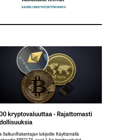
KAUPALLINEN YHTEISTYÖ
KVARN X
300 kryptovaluuttaa - Rajattomasti
ollisuuksia
s SalkunRakentajan lukijoille: Käyttämällä​ ​
koodia​ ​SRFI17X,​ ​saat​ ​1 %:n treidauskulut​ ​