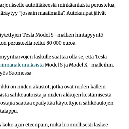
rjoukselle autoliikkeestä minkäänlaista perustelua,
ääräytyy ”jossain maailmalla”. Autokaupat jäivät
tettyjen Tesla Model S -mallien hintapyyntö
n perusteella reilut 80 000 euroa.
myyntiarvojen laskulle saattaa olla se, että Tesla
 hinnanalennuksista
Model S ja Model X -malleihin.
myös Suomessa.
kki on niiden akustot, jotka ovat niiden kallein
ista sähköautoista ja niiden akkujen kestämisestä
i ostajia saattaa epäilyttää käytettyjen sähköautojen
talappu.
oko ajan eteenpäin, mikä luonnollisesti laskee