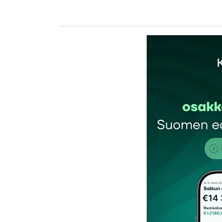
Tesla on tietokone pyörillä. Ja oli ostohetk
Yhtälailla Applen kännykän hinta putoaa
markkinoille.
Mutta aina voi lohduttaa olleensa tekemäs
Kyllä siitä kannattaa vähän maksaakin!
halpoja käytettyjä Tesloja odottava
11.4.2019 
Vastaa
kirj
Sähköpostiosoitettasi ei julkaista.
Pakollis