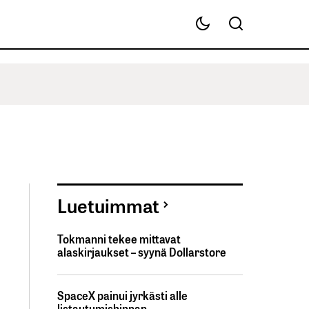
Luetuimmat
Tokmanni tekee mittavat
alaskirjaukset – syynä Dollarstore
SpaceX painui jyrkästi alle
listautumishinnan