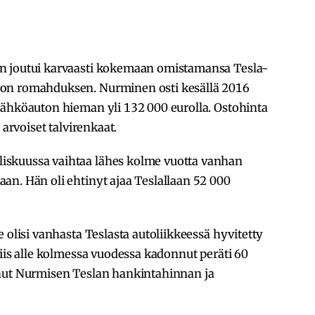
n joutui karvaasti kokemaan omistamansa Tesla-
von romahduksen. Nurminen osti kesällä 2016
ähköauton hieman yli 132 000 eurolla. Ostohinta
 arvoiset talvirenkaat.
iskuussa vaihtaa lähes kolme vuotta vanhan
an. Hän oli ehtinyt ajaa Teslallaan 52 000
 olisi vanhasta Teslasta autoliikkeessä hyvitetty
siis alle kolmessa vuodessa kadonnut peräti 60
anut Nurmisen Teslan hankintahinnan ja