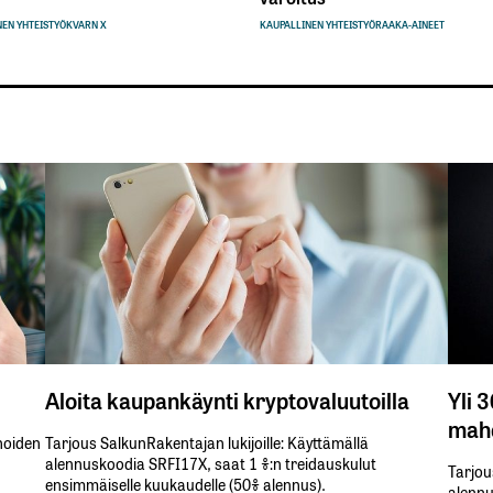
EN YHTEISTYÖ
KVARN X
KAUPALLINEN YHTEISTYÖ
RAAKA-AINEET
Aloita kaupankäynti kryptovaluutoilla
Yli 
mahd
inoiden
Tarjous SalkunRakentajan lukijoille: Käyttämällä​ ​
alennuskoodia​ ​SRFI17X,​ ​saat​ ​1 %:n treidauskulut​ ​
Tarjou
ensimmäiselle​ ​kuukaudelle​ ​(50%​ ​alennus).
alennus