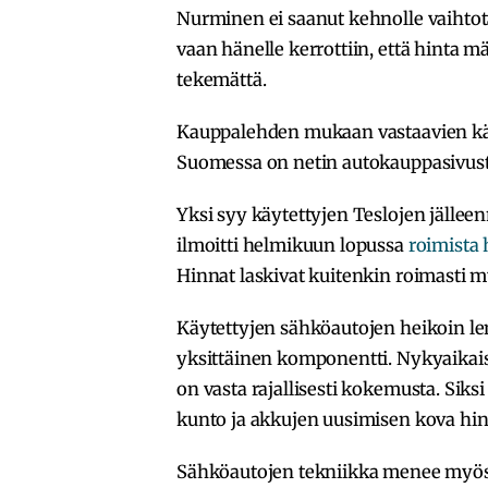
Nurminen ei saanut kehnolle vaihtota
vaan hänelle kerrottiin, että hinta m
tekemättä.
Kauppalehden mukaan vastaavien käy
Suomessa on netin autokauppasivusto
Yksi syy käytettyjen Teslojen jälleen
ilmoitti helmikuun lopussa
roimista
Hinnat laskivat kuitenkin roimasti 
Käytettyjen sähköautojen heikoin len
yksittäinen komponentti. Nykyaikais
on vasta rajallisesti kokemusta. Siks
kunto ja akkujen uusimisen kova hin
Sähköautojen tekniikka menee myös k