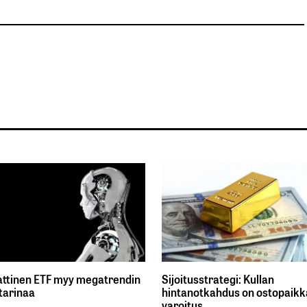
ttinen ETF myy megatrendin
Sijoitusstrategi: Kullan
tarinaa
hintanotkahdus on ostopaikka
varoitus