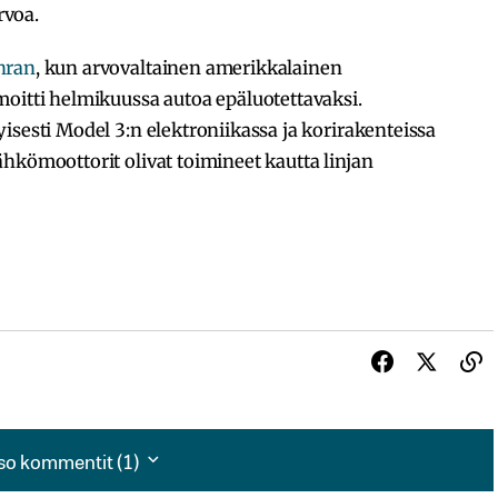
rvoa.
hran
, kun arvovaltainen amerikkalainen
oitti helmikuussa autoa epäluotettavaksi.
isesti Model 3:n elektroniikassa ja korirakenteissa
hkömoottorit olivat toimineet kautta linjan
so kommentit (1)
so kommentit (1)