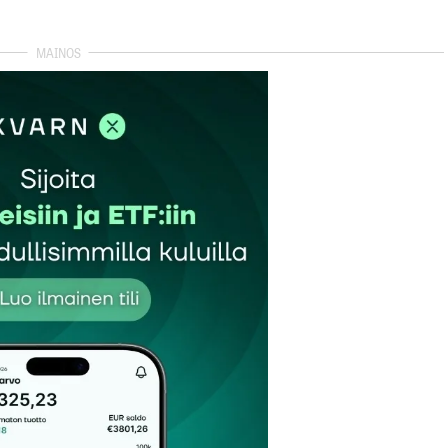
ellä uusinta edelläkävijätekniikkaa.
 kolmessa vuodessa 60% kun uutta ja parempaa tulee
sä murrosta autoiluun ja ilmastotekojen edelläkävijöihin.
at 21:02
autua sisään
rekisteröityä
et kentät on merkitty
*