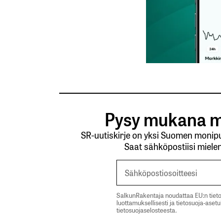
Kommentti
*
Nimesi tai nimimerkkisi
*
Tilaa SalkunRakentajan uutiskirje
Pysy mukana m
Lähetä kommentti
SR-uutiskirje on yksi Suomen monipuo
Saat sähköpostiisi mielen
SalkunRakentaja noudattaa EU:n tieto
luottamuksellisesti ja tietosuoja-aset
tietosuojaselosteesta.