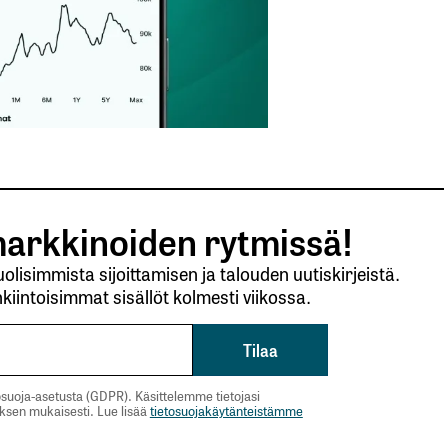
Sähköpostiosoitteesi
*
arkkinoiden rytmissä!
lisimmista sijoittamisen ja talouden uutiskirjeistä.
kiintoisimmat sisällöt kolmesti viikossa.
suoja-asetusta (GDPR). Käsittelemme tietojasi
uksen mukaisesti. Lue lisää
tietosuojakäytänteistämme