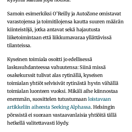
Samoin esimerkiksi O’Reilly ja AutoZone omistavat
varastojensa ja toimitilojensa kautta suuren määrän
kiinteistöjä, jotka antavat sekä hajautusta
liiketoimintaan että liikkumavaraa yllättävissä
tilanteissa.
Kyseinen toimiala osoitti jo edellisessä
laskusuhdanteessa vahuutensa: Siinä missä
osakekurssit tulivat alas rytinällä, kyseisen
toimialan yhtiöt selvisivät rytinästä hyvin vähällä
toimialan luonteen vuoksi. Mikäli aihe kiinnostaa
enemmän, suosittelen tutustumaan
loistavaan
artikkeliin aiheesta Seeking Alphassa
. Helsingin
pörssistä ei suoraan vastaavanlaisia yhtiöitä tällä
hetkellä valitettavasti löydy.