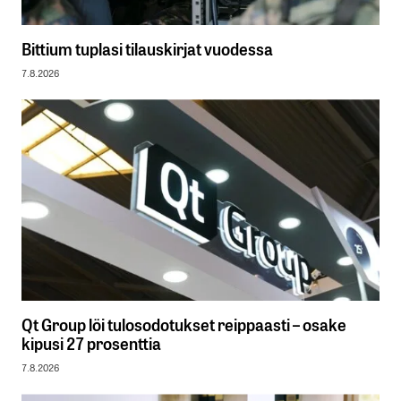
Bittium tuplasi tilauskirjat vuodessa
7.8.2026
Qt Group löi tulosodotukset reippaasti – osake
kipusi 27 prosenttia
7.8.2026