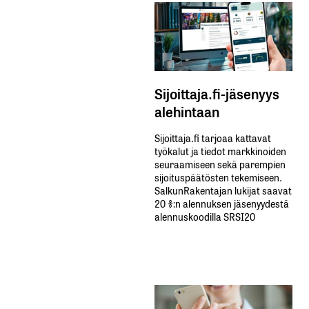
Sijoittaja.fi-jäsenyys
alehintaan
Sijoittaja.fi tarjoaa kattavat
työkalut ja tiedot markkinoiden
seuraamiseen sekä parempien
sijoituspäätösten tekemiseen.
SalkunRakentajan lukijat saavat
20 %:n alennuksen jäsenyydestä
alennuskoodilla SRSI20