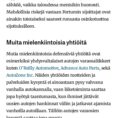
sähköä, vaikka taloudessa menisikin huonosti.
Mahdollisia riskejä vastaan Fortumin sijoittajat ovat
ainakin toistaiseksi saaneet runsasta osinkotuottoa
sijoituksilleen.
Muita mielenkiintoisia yhtiöitä
Mutia mielenkiintoisia defensiiviä yhtiöitä ovat
esimerkiksi yhdysvaltalaiset autojen varaosaliikkeet
kuten
O’Reilly Automotive
,
Advance Auto Parts
, sekä
AutoZone Inc
. Näiden yhtiöiden tuotteiden ja
palveluiden kysyntä ei ainoastaan pysy vahvana
vanhalla autokannalla, vaan liiketoiminta saattaa
jopa hyötyä taantumasta, kun ihmiset jättävät
uusien autojen hankinnat väliin ja jatkavat ajamista
vanhoilla autoillaan. Tällöin autojen varaosien
kysyntä saattaa jopa nousta.