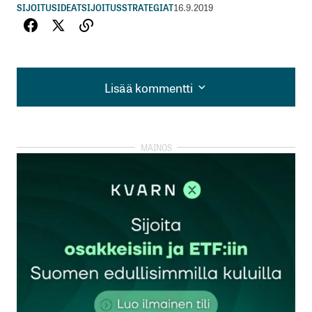
SIJOITUSIDEAT
SIJOITUSSTRATEGIAT
16.9.2019
Lisää kommentti
Lisää kommentti
kirjautua
sisään
rekisteröityä
Sähköpostiosoitettasi ei julkaista.
Pakolliset
kentät on merkitty
*