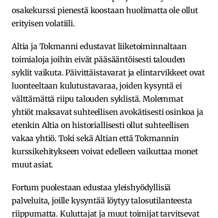
osakekurssi pienestä koostaan huolimatta ole ollut
erityisen volatiili.
Altia ja Tokmanni edustavat liiketoiminnaltaan
toimialoja joihin eivät pääsääntöisesti talouden
syklit vaikuta. Päivittäistavarat ja elintarvikkeet ovat
luonteeltaan kulutustavaraa, joiden kysyntä ei
välttämättä riipu talouden syklistä. Molemmat
yhtiöt maksavat suhteellisen avokätisesti osinkoa ja
etenkin Altia on historiallisesti ollut suhteellisen
vakaa yhtiö. Toki sekä Altian että Tokmannin
kurssikehitykseen voivat edelleen vaikuttaa monet
muut asiat.
Fortum puolestaan edustaa yleishyödyllisiä
palveluita, joille kysyntää löytyy talosutilanteesta
riippumatta. Kuluttajat ja muut toimijat tarvitsevat