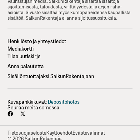
Vaurastujan media. SalkunRakentaja sisältää sisältöjä
sijoittamisesta, taloudesta, yrittäjyydesta ja arjen raha-
asioista. Sivusto sisältää myös kumppaneidensa kaupallista
sisältöä. SalkunRakentaja ei anna sijoitussuosituksia.
Henkilöstö ja yhteystiedot
Mediakortti
Tilaa uutiskirje
Anna palautetta
Sisällöntuottajaksi SalkunRakentajaan
Kuvapankkikuvat:
Depositphotos
Seuraa meitä somessa
Tietosuojaseloste
Käyttöehdot
Evästevalinnat
© 2026 SalkunRakentaja