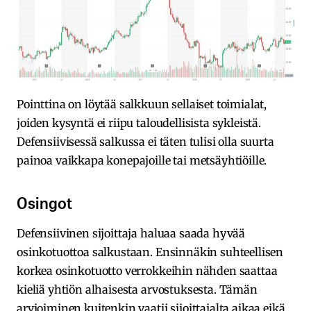
Pointtina on löytää salkkuun sellaiset toimialat,
joiden kysyntä ei riipu taloudellisista sykleistä.
Defensiivisessä salkussa ei täten tulisi olla suurta
painoa vaikkapa konepajoille tai metsäyhtiöille.
Osingot
Defensiivinen sijoittaja haluaa saada hyvää
osinkotuottoa salkustaan. Ensinnäkin suhteellisen
korkea osinkotuotto verrokkeihin nähden saattaa
kieliä yhtiön alhaisesta arvostuksesta. Tämän
arvioiminen kuitenkin vaatii sijoittajalta aikaa eikä