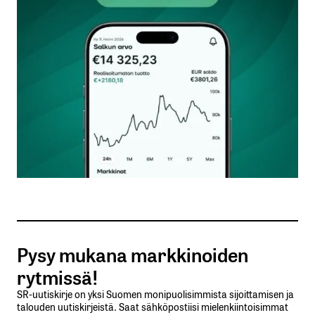
Kommentti
*
Nimesi tai nimimerkkisi
*
Sähköpostiosoitteesi
*
Tilaa SalkunRakentajan uutiskirje
Pysy mukana markkinoiden
Lähetä kommentti
rytmissä!
SR-uutiskirje on yksi Suomen monipuolisimmista sijoittamisen ja
talouden uutiskirjeistä. Saat sähköpostiisi mielenkiintoisimmat