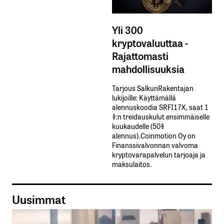
Yli 300
kryptovaluuttaa -
Rajattomasti
mahdollisuuksia
Tarjous SalkunRakentajan
lukijoille: Käyttämällä​ ​
alennuskoodia​ ​SRFI17X,​ ​saat​ ​1
%:n treidauskulut​ ​ensimmäiselle​ ​
kuukaudelle​ ​(50%​ ​
alennus).Coinmotion Oy on
Finanssivalvonnan valvoma
kryptovarapalvelun tarjoaja ja
maksulaitos.
Uusimmat