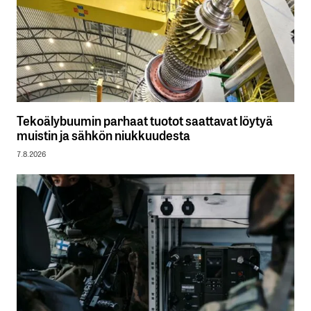
Tekoälybuumin parhaat tuotot saattavat löytyä
muistin ja sähkön niukkuudesta
7.8.2026