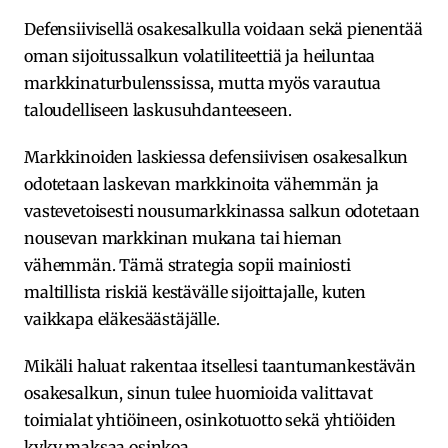
Defensiivisellä osakesalkulla voidaan sekä pienentää
oman sijoitussalkun volatiliteettiä ja heiluntaa
markkinaturbulenssissa, mutta myös varautua
taloudelliseen laskusuhdanteeseen.
Markkinoiden laskiessa defensiivisen osakesalkun
odotetaan laskevan markkinoita vähemmän ja
vastevetoisesti nousumarkkinassa salkun odotetaan
nousevan markkinan mukana tai hieman
vähemmän. Tämä strategia sopii mainiosti
maltillista riskiä kestävälle sijoittajalle, kuten
vaikkapa eläkesäästäjälle.
Mikäli haluat rakentaa itsellesi taantumankestävän
osakesalkun, sinun tulee huomioida valittavat
toimialat yhtiöineen, osinkotuotto sekä yhtiöiden
kyky maksaa osinkoa.