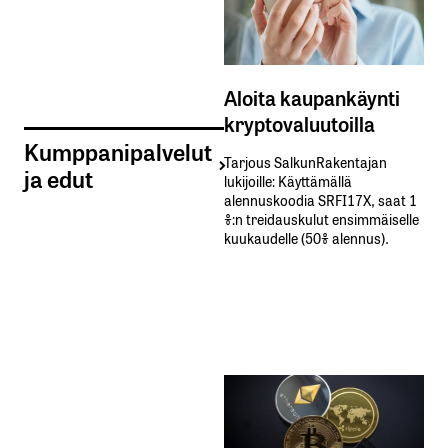
Aloita kaupankäynti
kryptovaluutoilla
Kumppanipalvelut
Tarjous SalkunRakentajan
ja edut
lukijoille: Käyttämällä​ ​
alennuskoodia​ ​SRFI17X,​ ​saat​ ​1
%:n treidauskulut​ ​ensimmäiselle​ ​
kuukaudelle​ ​(50%​ ​alennus).