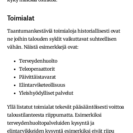
Toimialat
Taantumankestäviä toimialoja historiallisesti ovat
ne joihin talouden syklit vaikuttavat suhteellisen
vähän. Näistä esimerkkejä ovat:
Terveydenhuolto
Teleoperaattorit
Päivittäistavarat
Elintarviketeollisuus
Yleishyödylliset palvelut
Yllä listatut toimialat tekevät pääsääntöisesti voittoa
taloustilanteesta riippumatta. Esimerkiksi
terveydenhuoltopalveluiden kysyntä ja
elintarvikkeiden kysyntä esimerkiksi eivät riipu