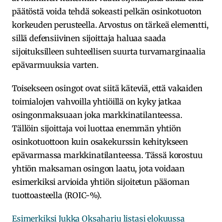
päätöstä voida tehdä sokeasti pelkän osinkotuoton
korkeuden perusteella. Arvostus on tärkeä elementti,
sillä defensiivinen sijoittaja haluaa saada
sijoituksilleen suhteellisen suurta turvamarginaalia
epävarmuuksia varten.
Toisekseen osingot ovat siitä käteviä, että vakaiden
toimialojen vahvoilla yhtiöillä on kyky jatkaa
osingonmaksuaan joka markkinatilanteessa.
Tällöin sijoittaja voi luottaa enemmän yhtiön
osinkotuottoon kuin osakekurssin kehitykseen
epävarmassa markkinatilanteessa. Tässä korostuu
yhtiön maksaman osingon laatu, jota voidaan
esimerkiksi arvioida yhtiön sijoitetun pääoman
tuottoasteella (ROIC-%).
Esimerkiksi Jukka Oksaharju listasi elokuussa