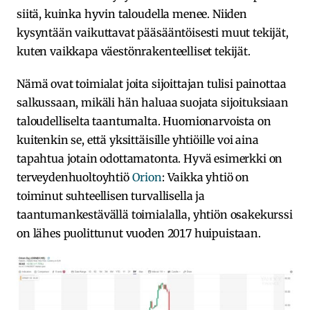
siitä, kuinka hyvin taloudella menee. Niiden
kysyntään vaikuttavat pääsääntöisesti muut tekijät,
kuten vaikkapa väestönrakenteelliset tekijät.
Nämä ovat toimialat joita sijoittajan tulisi painottaa
salkussaan, mikäli hän haluaa suojata sijoituksiaan
taloudelliselta taantumalta. Huomionarvoista on
kuitenkin se, että yksittäisille yhtiöille voi aina
tapahtua jotain odottamatonta. Hyvä esimerkki on
terveydenhuoltoyhtiö
Orion
: Vaikka yhtiö on
toiminut suhteellisen turvallisella ja
taantumankestävällä toimialalla, yhtiön osakekurssi
on lähes puolittunut vuoden 2017 huipuistaan.