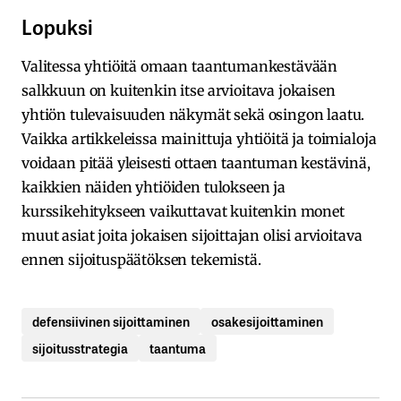
Lopuksi
Valitessa yhtiöitä omaan taantumankestävään
salkkuun on kuitenkin itse arvioitava jokaisen
yhtiön tulevaisuuden näkymät sekä osingon laatu.
Vaikka artikkeleissa mainittuja yhtiöitä ja toimialoja
voidaan pitää yleisesti ottaen taantuman kestävinä,
kaikkien näiden yhtiöiden tulokseen ja
kurssikehitykseen vaikuttavat kuitenkin monet
muut asiat joita jokaisen sijoittajan olisi arvioitava
ennen sijoituspäätöksen tekemistä.
defensiivinen sijoittaminen
osakesijoittaminen
sijoitusstrategia
taantuma