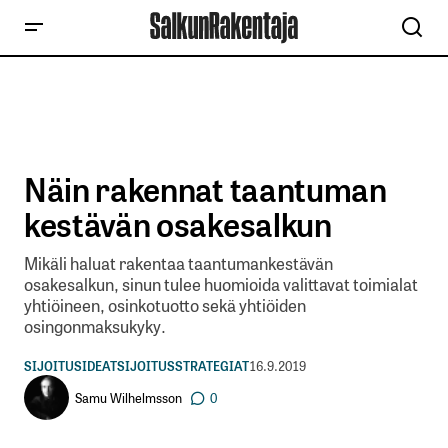
Näin rakennat taantuman
kestävän osakesalkun
Mikäli haluat rakentaa taantumankestävän
osakesalkun, sinun tulee huomioida valittavat toimialat
yhtiöineen, osinkotuotto sekä yhtiöiden
osingonmaksukyky.
SIJOITUSIDEAT
SIJOITUSSTRATEGIAT
16.9.2019
Samu Wilhelmsson
0