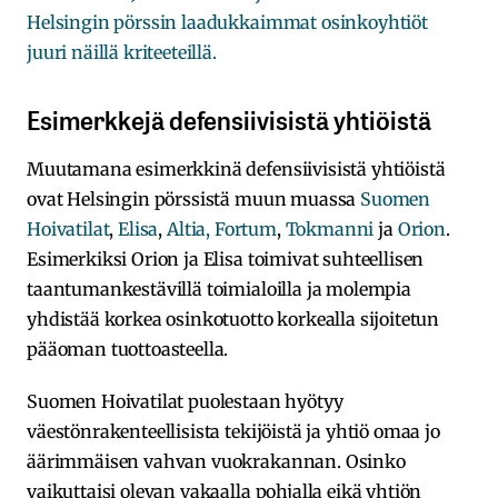
Helsingin pörssin laadukkaimmat osinkoyhtiöt
juuri näillä kriteeteillä.
Esimerkkejä defensiivisistä yhtiöistä
Muutamana esimerkkinä defensiivisistä yhtiöistä
ovat Helsingin pörssistä muun muassa
Suomen
Hoivatilat
,
Elisa
,
Altia,
Fortum
,
Tokmanni
ja
Orion
.
Esimerkiksi Orion ja Elisa toimivat suhteellisen
taantumankestävillä toimialoilla ja molempia
yhdistää korkea osinkotuotto korkealla sijoitetun
pääoman tuottoasteella.
Suomen Hoivatilat puolestaan hyötyy
väestönrakenteellisista tekijöistä ja yhtiö omaa jo
äärimmäisen vahvan vuokrakannan. Osinko
vaikuttaisi olevan vakaalla pohjalla eikä yhtiön