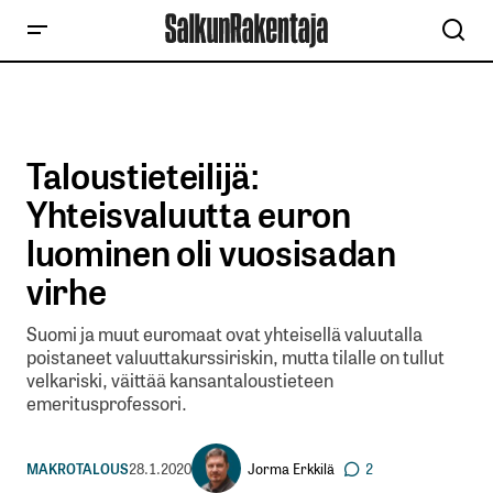
Taloustieteilijä:
Yhteisvaluutta euron
luominen oli vuosisadan
virhe
Suomi ja muut euromaat ovat yhteisellä valuutalla
poistaneet valuuttakurssiriskin, mutta tilalle on tullut
velkariski, väittää kansantaloustieteen
emeritusprofessori.
Jorma Erkkilä
MAKROTALOUS
28.1.2020
2