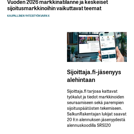
Vuoden 2026 markkinatilanne ja keskeiset
sijoitusmarkkinoihin vaikuttavat teemat
KAUPALLINEN YHTEISTYÖ
KVARN X
Sijoittaja.fi-jäsenyys
alehintaan
Sijoittaja.fi tarjoaa kattavat
työkalut ja tiedot markkinoiden
seuraamiseen sekä parempien
sijoituspäätösten tekemiseen.
SalkunRakentajan lukijat saavat
20 %:n alennuksen jäsenyydestä
alennuskoodilla SRSI20