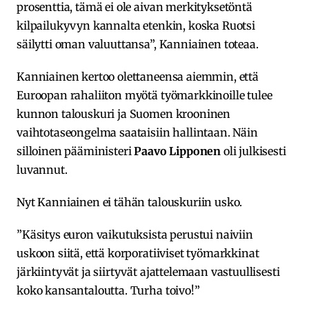
prosenttia, tämä ei ole aivan merkityksetöntä
kilpailukyvyn kannalta etenkin, koska Ruotsi
säilytti oman valuuttansa”, Kanniainen toteaa.
Kanniainen kertoo olettaneensa aiemmin, että
Euroopan rahaliiton myötä työmarkkinoille tulee
kunnon talouskuri ja Suomen krooninen
vaihtotaseongelma saataisiin hallintaan. Näin
silloinen pääministeri
Paavo Lipponen
oli julkisesti
luvannut.
Nyt Kanniainen ei tähän talouskuriin usko.
”Käsitys euron vaikutuksista perustui naiviin
uskoon siitä, että korporatiiviset työmarkkinat
järkiintyvät ja siirtyvät ajattelemaan vastuullisesti
koko kansantaloutta. Turha toivo!”