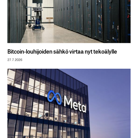
Bitcoin-louhijoiden sähkö virtaa nyt tekoälylle
27.7.2026