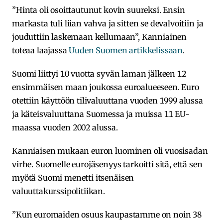
”Hinta oli osoittautunut kovin suureksi. Ensin
markasta tuli liian vahva ja sitten se devalvoitiin ja
jouduttiin laskemaan kellumaan”, Kanniainen
toteaa laajassa
Uuden Suomen artikkelissaan
.
Suomi liittyi 10 vuotta syvän laman jälkeen 12
ensimmäisen maan joukossa euroalueeseen. Euro
otettiin käyttöön tilivaluuttana vuoden 1999 alussa
ja käteisvaluuttana Suomessa ja muissa 11 EU-
maassa vuoden 2002 alussa.
Kanniaisen mukaan euron luominen oli vuosisadan
virhe. Suomelle eurojäsenyys tarkoitti sitä, että sen
myötä Suomi menetti itsenäisen
valuuttakurssipolitiikan.
”Kun euromaiden osuus kaupastamme on noin 38