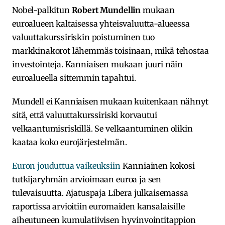
Nobel-palkitun
Robert Mundellin
mukaan
euroalueen kaltaisessa yhteisvaluutta-alueessa
valuuttakurssiriskin poistuminen tuo
markkinakorot lähemmäs toisinaan, mikä tehostaa
investointeja. Kanniaisen mukaan juuri näin
euroalueella sittemmin tapahtui.
Mundell ei Kanniaisen mukaan kuitenkaan nähnyt
sitä, että valuuttakurssiriski korvautui
velkaantumisriskillä. Se velkaantuminen olikin
kaataa koko eurojärjestelmän.
Euron jouduttua vaikeuksiin
Kanniainen kokosi
tutkijaryhmän arvioimaan euroa ja sen
tulevaisuutta. Ajatuspaja Libera julkaisemassa
raportissa arvioitiin euromaiden kansalaisille
aiheutuneen kumulatiivisen hyvinvointitappion