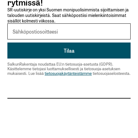
rytmissä!
Sähköpostiosoitettasi ei julkaista.
Pakolliset
SR-uutiskirje on yksi Suomen monipuolisimmista sijoittamisen ja
kentät on merkitty
*
talouden uutiskirjeistä. Saat sähköpostiisi mielenkiintoisimmat
sisällöt kolmesti viikossa.
Kommentti
*
SalkunRakentaja noudattaa EU:n tietosuoja-asetusta (GDPR).
Käsittelemme tietojasi luottamuksellisesti ja tietosuoja-asetuksen
Nimesi tai nimimerkkisi
*
mukaisesti. Lue lisää
tietosuojakäytänteistämme
tietosuojaselosteesta.
Sähköpostiosoitteesi
*
Tilaa SalkunRakentajan uutiskirje
Lähetä kommentti