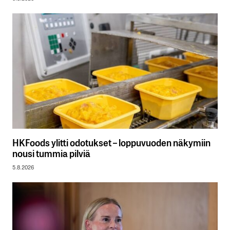
HKFoods ylitti odotukset – loppuvuoden näkymiin
nousi tummia pilviä
5.8.2026