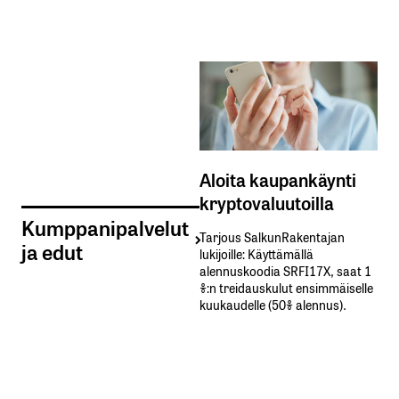
Aloita kaupankäynti
kryptovaluutoilla
Kumppanipalvelut
Tarjous SalkunRakentajan
ja edut
lukijoille: Käyttämällä​ ​
alennuskoodia​ ​SRFI17X,​ ​saat​ ​1
%:n treidauskulut​ ​ensimmäiselle​ ​
kuukaudelle​ ​(50%​ ​alennus).