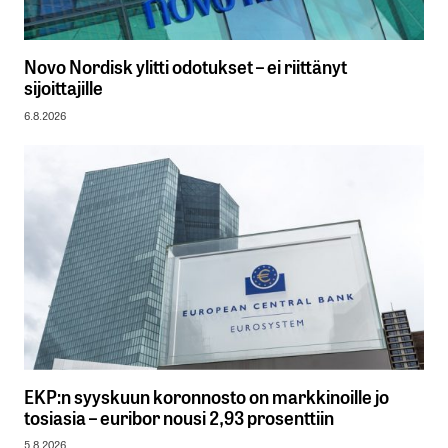
Novo Nordisk ylitti odotukset – ei riittänyt
sijoittajille
6.8.2026
EKP:n syyskuun koronnosto on markkinoille jo
tosiasia – euribor nousi 2,93 prosenttiin
5.8.2026