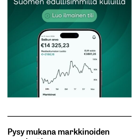
laittamisesta EU ja euro kuntoon, myös korkeat
korot olivat euroon siirtymisen aiheuttamaa.
Nykyistä valtion velkaa ei olisi, jo ei olisi EU-
jäsenmaksuja.
Jyrki
31.1.2020 at 16:37
Vastaa
kirjautua
sisään
rekisteröityä
Pysy mukana markkinoiden