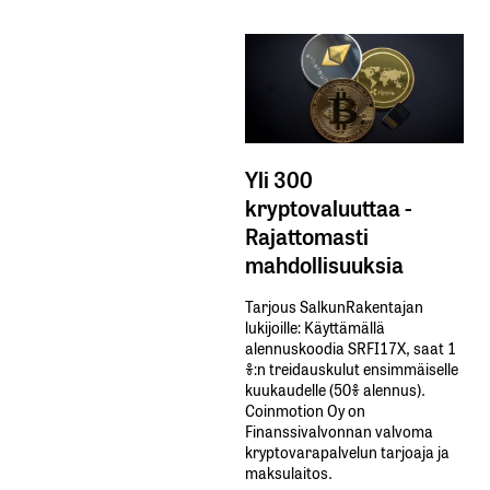
Yli 300
kryptovaluuttaa -
Rajattomasti
mahdollisuuksia
Tarjous SalkunRakentajan
lukijoille: Käyttämällä​ ​
alennuskoodia​ ​SRFI17X,​ ​saat​ ​1
%:n treidauskulut​ ​ensimmäiselle​ ​
kuukaudelle​ ​(50%​ ​alennus).
Coinmotion Oy on
Finanssivalvonnan valvoma
kryptovarapalvelun tarjoaja ja
maksulaitos.