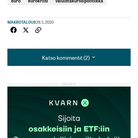
euro
eurokriisi
valuuttakurssipolitiikka
MAKROTALOUS
28.1.2020
Katso kommentit (2)
Katso kommentit (2)
Mielipiteet ovat kuin p*rsreikiä. Jokaisella on
sellainen.
Jepjepjasilleen
29.1.2020 at 09:32
Vastaa
90-luvun lama johtui osavaltio suomen