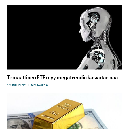
Temaattinen ETF myy megatrendin kasvutarinaa
KAUPALLINEN YHTEISTYÖ
KVARN X