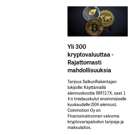
Yli 300
kryptovaluuttaa -
Rajattomasti
mahdollisuuksia
Tarjous SalkunRakentajan
lukijoille: Käyttämällä​ ​
alennuskoodia​ ​SRFI17X,​ ​saat​ ​1
%:n treidauskulut​ ​ensimmäiselle​ ​
kuukaudelle​ ​(50%​ ​alennus).
Coinmotion Oy on
Finanssivalvonnan valvoma
kryptovarapalvelun tarjoaja ja
maksulaitos.