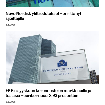
Novo Nordisk ylitti odotukset – ei riittänyt
sijoittajille
6.8.2026
EKP:n syyskuun koronnosto on markkinoille jo
tosiasia – euribor nousi 2,93 prosenttiin
5.8.2026