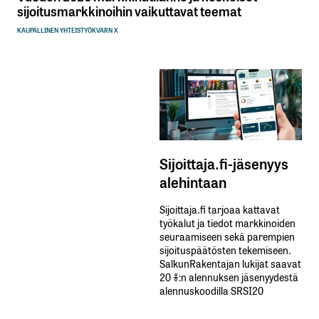
sijoitusmarkkinoihin vaikuttavat teemat
KAUPALLINEN YHTEISTYÖ
KVARN X
Sijoittaja.fi-jäsenyys
alehintaan
Sijoittaja.fi tarjoaa kattavat
työkalut ja tiedot markkinoiden
seuraamiseen sekä parempien
sijoituspäätösten tekemiseen.
SalkunRakentajan lukijat saavat
20 %:n alennuksen jäsenyydestä
alennuskoodilla SRSI20