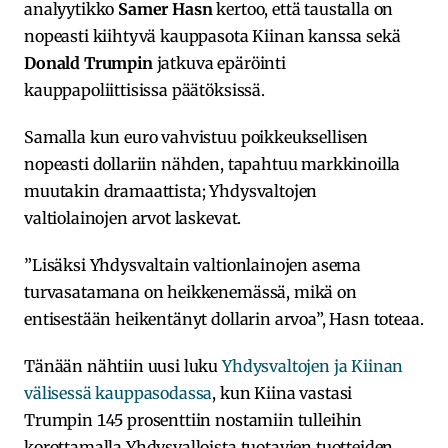
analyytikko
Samer Hasn
kertoo, että taustalla on
nopeasti kiihtyvä kauppasota Kiinan kanssa sekä
Donald Trumpin
jatkuva epäröinti
kauppapoliittisissa päätöksissä.
Samalla kun euro vahvistuu poikkeuksellisen
nopeasti dollariin nähden, tapahtuu markkinoilla
muutakin dramaattista; Yhdysvaltojen
valtiolainojen arvot laskevat.
”Lisäksi Yhdysvaltain valtionlainojen asema
turvasatamana on heikkenemässä, mikä on
entisestään heikentänyt dollarin arvoa”, Hasn toteaa.
Tänään nähtiin uusi luku
Yhdysvaltojen ja Kiinan
välisessä kauppasodassa
, kun Kiina vastasi
Trumpin 145 prosenttiin nostamiin tulleihin
korottamalla Yhdysvalloista tuotavien tuotteiden