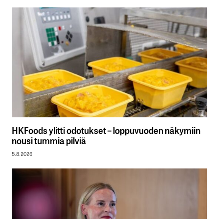
HKFoods ylitti odotukset – loppuvuoden näkymiin
nousi tummia pilviä
5.8.2026