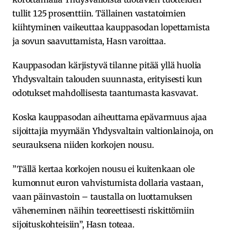
tullit 125 prosenttiin. Tällainen vastatoimien
kiihtyminen vaikeuttaa kauppasodan lopettamista
ja sovun saavuttamista, Hasn varoittaa.
Kauppasodan kärjistyvä tilanne pitää yllä huolia
Yhdysvaltain talouden suunnasta, erityisesti kun
odotukset mahdollisesta taantumasta kasvavat.
Koska kauppasodan aiheuttama epävarmuus ajaa
sijoittajia myymään Yhdysvaltain valtionlainoja, on
seurauksena niiden korkojen nousu.
”Tällä kertaa korkojen nousu ei kuitenkaan ole
kumonnut euron vahvistumista dollaria vastaan,
vaan päinvastoin – taustalla on luottamuksen
väheneminen näihin teoreettisesti riskittömiin
sijoituskohteisiin”, Hasn toteaa.