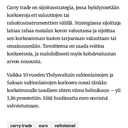
Carry trade on sijoitusstrategia, jossa hyödynnetään
korkoeroja eri valuuttojen tai
rahoitusinstrumenttien välillä. Strategiassa sijoittaja
lainaa rahaa matalan koron valuutassa ja sijoittaa
sen korkeamman tuoton tarjoavaan valuuttaan tai
omaisuuserään. Tavoitteena on saada voittoa
korkoerosta, ja mahdollisesti myös kohdevaluutan
arvon noususta.
Vaikka 10 vuoden Yhdysvaltain valtionlainojen ja
Saksan valtionlainojen korkoero nousi tänään
korkeimmalle tasolleen sitten viime helmikuun – yli
1,86 prosenttiin. Siitä huolimatta euro onnistui
vahvistumaan.
carry trade
euro
valtiolainat