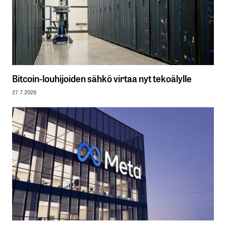
Bitcoin-louhijoiden sähkö virtaa nyt tekoälylle
27.7.2026