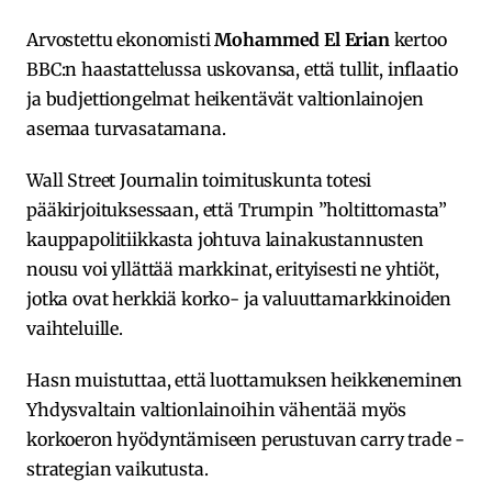
Arvostettu ekonomisti
Mohammed El Erian
kertoo
BBC:n haastattelussa uskovansa, että tullit, inflaatio
ja budjettiongelmat heikentävät valtionlainojen
asemaa turvasatamana.
Wall Street Journalin toimituskunta totesi
pääkirjoituksessaan, että Trumpin ”holtittomasta”
kauppapolitiikkasta johtuva lainakustannusten
nousu voi yllättää markkinat, erityisesti ne yhtiöt,
jotka ovat herkkiä korko- ja valuuttamarkkinoiden
vaihteluille.
Hasn muistuttaa, että luottamuksen heikkeneminen
Yhdysvaltain valtionlainoihin vähentää myös
korkoeron hyödyntämiseen perustuvan carry trade -
strategian vaikutusta.