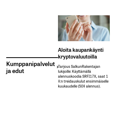
Aloita kaupankäynti
kryptovaluutoilla
Kumppanipalvelut
Tarjous SalkunRakentajan
ja edut
lukijoille: Käyttämällä​ ​
alennuskoodia​ ​SRFI17X,​ ​saat​ ​1
%:n treidauskulut​ ​ensimmäiselle​ ​
kuukaudelle​ ​(50%​ ​alennus).