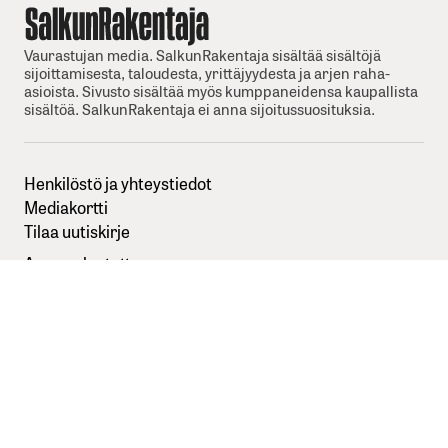
Vaurastujan media. SalkunRakentaja sisältää sisältöjä
sijoittamisesta, taloudesta, yrittäjyydesta ja arjen raha-
asioista. Sivusto sisältää myös kumppaneidensa kaupallista
sisältöä. SalkunRakentaja ei anna sijoitussuosituksia.
Henkilöstö ja yhteystiedot
Mediakortti
Tilaa uutiskirje
Anna palautetta
Sisällöntuottajaksi SalkunRakentajaan
Kuvapankkikuvat:
Depositphotos
Seuraa meitä somessa