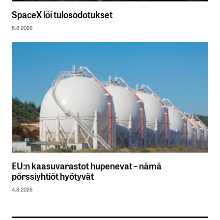
SpaceX löi tulosodotukset
5.8.2026
EU:n kaasuvarastot hupenevat – nämä
pörssiyhtiöt hyötyvät
4.8.2026