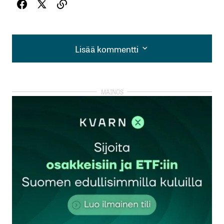
Lisää kommentti
Lisää kommentti
kirjautua
sisään
rekisteröityä
Sähköpostiosoitettasi ei julkaista.
Pakolliset
kentät on merkitty
*