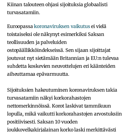
Kiinan talouteen ohjasi sijoituksia globaalisti
turvasatamiin.
Euroopassa
koronaviruksen vaikutus
ei vielä
toistaiseksi ole näkynyt esimerkiksi Saksan
teollisuuden ja palveluiden
ostopäällikköindekseissä. Sen sijaan sijoittajat
joutuvat nyt sietämään Britannian ja EU:n tulevaa
suhdetta koskevien neuvottelujen eri käänteiden
aiheuttamaa epävarmuutta.
Sijoituksien hakeutuminen koronaviruksen takia
turvasatamiin näkyi korkorahastojen
nettomerkinnöissä. Korot laskivat tammikuun
lopulla, mikä vaikutti korkorahastojen arvostuksiin
positiivisesti. Saksan 10 vuoden
joukkovelkakirjalainan korko laski merkittävästi