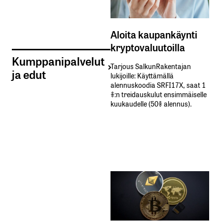
Aloita kaupankäynti
kryptovaluutoilla
Kumppanipalvelut
Tarjous SalkunRakentajan
ja edut
lukijoille: Käyttämällä​ ​
alennuskoodia​ ​SRFI17X,​ ​saat​ ​1
%:n treidauskulut​ ​ensimmäiselle​ ​
kuukaudelle​ ​(50%​ ​alennus).