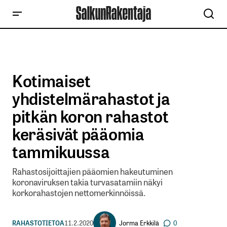
Kotimaiset
yhdistelmärahastot ja
pitkän koron rahastot
keräsivät pääomia
tammikuussa
Rahastosijoittajien pääomien hakeutuminen
koronaviruksen takia turvasatamiin näkyi
korkorahastojen nettomerkinnöissä. ​
Jorma Erkkilä
RAHASTOTIETOA
11.2.2020
0