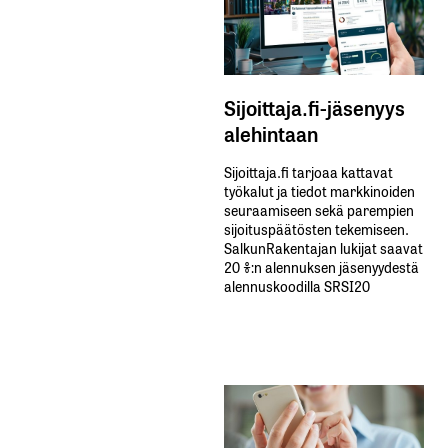
Sijoittaja.fi-jäsenyys
alehintaan
Sijoittaja.fi tarjoaa kattavat
työkalut ja tiedot markkinoiden
seuraamiseen sekä parempien
sijoituspäätösten tekemiseen.
SalkunRakentajan lukijat saavat
20 %:n alennuksen jäsenyydestä
alennuskoodilla SRSI20