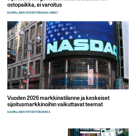
ostopaikka, ei varoitus
KAUPALLINEN YHTEISTYÖ
RAAKA-AINEET
Vuoden 2026 markkinatilanne ja keskeiset
sijoitusmarkkinoihin vaikuttavat teemat
KAUPALLINEN YHTEISTYÖ
KVARN X