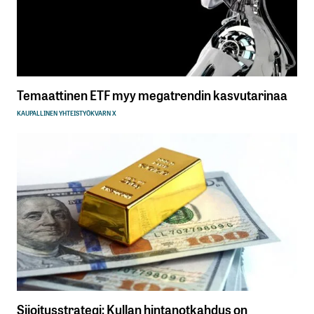
Temaattinen ETF myy megatrendin kasvutarinaa
KAUPALLINEN YHTEISTYÖ
KVARN X
Sijoitusstrategi: Kullan hintanotkahdus on