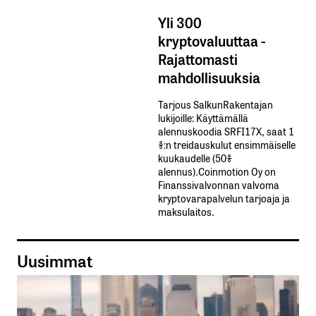
Yli 300
kryptovaluuttaa -
Rajattomasti
mahdollisuuksia
Tarjous SalkunRakentajan
lukijoille: Käyttämällä​ ​
alennuskoodia​ ​SRFI17X,​ ​saat​ ​1
%:n treidauskulut​ ​ensimmäiselle​ ​
kuukaudelle​ ​(50%​ ​
alennus).Coinmotion Oy on
Finanssivalvonnan valvoma
kryptovarapalvelun tarjoaja ja
maksulaitos.
Uusimmat