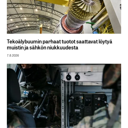
Tekoälybuumin parhaat tuotot saattavat löytyä
muistin ja sähkön niukkuudesta
7.8.2026