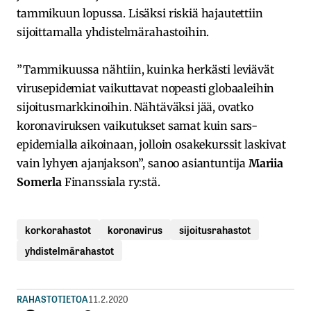
tammikuun lopussa. Lisäksi riskiä hajautettiin
sijoittamalla yhdistelmärahastoihin.
”Tammikuussa nähtiin, kuinka herkästi leviävät
virusepidemiat vaikuttavat nopeasti globaaleihin
sijoitusmarkkinoihin. Nähtäväksi jää, ovatko
koronaviruksen vaikutukset samat kuin sars-
epidemialla aikoinaan, jolloin osakekurssit laskivat
vain lyhyen ajanjakson”, sanoo asiantuntija
Mariia
Somerla
Finanssiala ry:stä.
korkorahastot
koronavirus
sijoitusrahastot
yhdistelmärahastot
RAHASTOTIETOA
11.2.2020