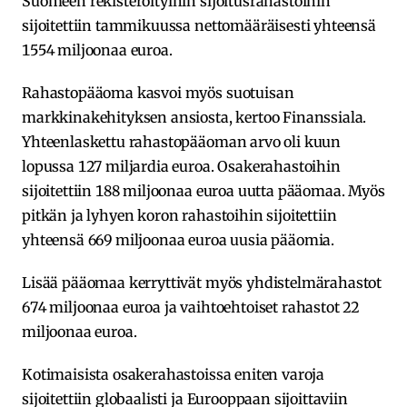
Suomeen rekisteröityihin sijoitusrahastoihin
sijoitettiin tammikuussa nettomääräisesti yhteensä
1554 miljoonaa euroa.
Rahastopääoma kasvoi myös suotuisan
markkinakehityksen ansiosta, kertoo Finanssiala.
Yhteenlaskettu rahastopääoman arvo oli kuun
lopussa 127 miljardia euroa. Osakerahastoihin
sijoitettiin 188 miljoonaa euroa uutta pääomaa. Myös
pitkän ja lyhyen koron rahastoihin sijoitettiin
yhteensä 669 miljoonaa euroa uusia pääomia.
Lisää pääomaa kerryttivät myös yhdistelmärahastot
674 miljoonaa euroa ja vaihtoehtoiset rahastot 22
miljoonaa euroa.
Kotimaisista osakerahastoissa eniten varoja
sijoitettiin globaalisti ja Eurooppaan sijoittaviin