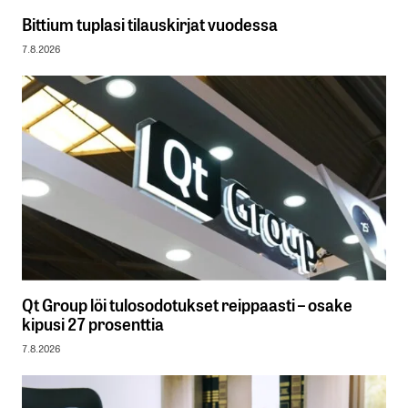
Bittium tuplasi tilauskirjat vuodessa
7.8.2026
Qt Group löi tulosodotukset reippaasti – osake
kipusi 27 prosenttia
7.8.2026