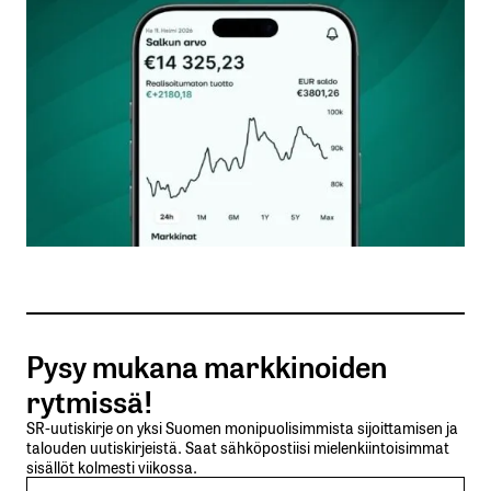
Kommentti
*
Nimesi tai nimimerkkisi
*
Sähköpostiosoitteesi
*
Tilaa SalkunRakentajan uutiskirje
Pysy mukana markkinoiden
Lähetä kommentti
rytmissä!
SR-uutiskirje on yksi Suomen monipuolisimmista sijoittamisen ja
talouden uutiskirjeistä. Saat sähköpostiisi mielenkiintoisimmat
sisällöt kolmesti viikossa.