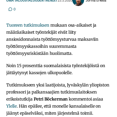
Jorma Erkkilä
OMA TALOUS
TALOUDEN TRENDIT
15.5.2020
0
Tuoreen tutkimuksen
mukaan osa-aikaiset ja
määräaikaiset työntekijät eivät liity
ansiosidonnaista työttömyysturvaa maksaviin
työttömyyskassoihin suuremmasta
työttömyysriskistään huolimatta.
Noin 15 prosenttia suomalaisista työntekijöistä on
jättäytynyt kassojen ulkopuolelle.
Tutkimukseen yksi laatijoista, Jyväskylän yliopiston
professori ja palkansaajien tutkimuslaitoksen
erikoistutkija
Petri Böckerman
kommentoi asiaa
Ylelle
. Hän epäilee, että monelle kansalaiselle on
jäänyt epäselväksi, miten järjestelmä toimii.