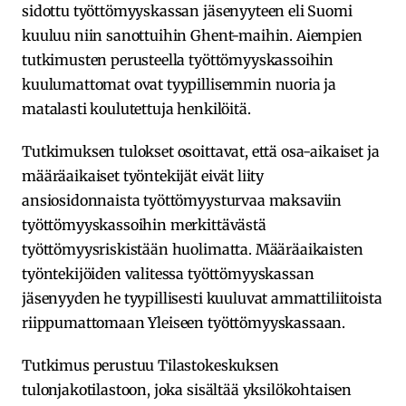
sidottu työttömyyskassan jäsenyyteen eli Suomi
kuuluu niin sanottuihin Ghent-maihin. Aiempien
tutkimusten perusteella työttömyyskassoihin
kuulumattomat ovat tyypillisemmin nuoria ja
matalasti koulutettuja henkilöitä.
Tutkimuksen tulokset osoittavat, että osa-aikaiset ja
määräaikaiset työntekijät eivät liity
ansiosidonnaista työttömyysturvaa maksaviin
työttömyyskassoihin merkittävästä
työttömyysriskistään huolimatta. Määräaikaisten
työntekijöiden valitessa työttömyyskassan
jäsenyyden he tyypillisesti kuuluvat ammattiliitoista
riippumattomaan Yleiseen työttömyyskassaan.
Tutkimus perustuu Tilastokeskuksen
tulonjakotilastoon, joka sisältää yksilökohtaisen