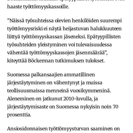
haaste työttömyyskassoille.
”Näissä työsuhteissa olevien henkilöiden suurempi
työttömyysriski ei näytä heijastuvan halukkuuteen
liittyä työttömyyskassan jäseneksi. Epätyypillisten
työsuhteiden yleistyminen voi tulevaisuudessa
vähentää työttömyyskassojen jäsenmäärää”,
kiteyttää Böckerman tutkimuksen tulokset.
Suomessa palkansaajien ammatillinen
järjestäytyminen on vähentynyt ja muissa
teollisuusmaissa menneinä vuosikymmeninä.
Aleneminen on jatkunut 2010-luvulla, ja
järjestäytymisaste on Suomessa nykyisin noin 70
prosenttia.
Ansiosidonnaisen työttömyysturvan saaminen on