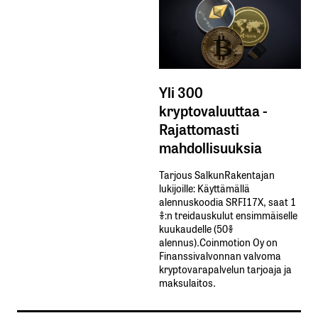
Yli 300
kryptovaluuttaa -
Rajattomasti
mahdollisuuksia
Tarjous SalkunRakentajan
lukijoille: Käyttämällä​ ​
alennuskoodia​ ​SRFI17X,​ ​saat​ ​1
%:n treidauskulut​ ​ensimmäiselle​ ​
kuukaudelle​ ​(50%​ ​
alennus).Coinmotion Oy on
Finanssivalvonnan valvoma
kryptovarapalvelun tarjoaja ja
maksulaitos.