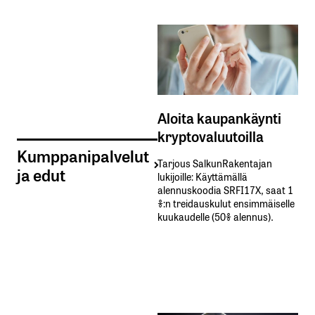
Aloita kaupankäynti
kryptovaluutoilla
Kumppanipalvelut
Tarjous SalkunRakentajan
ja edut
lukijoille: Käyttämällä​ ​
alennuskoodia​ ​SRFI17X,​ ​saat​ ​1
%:n treidauskulut​ ​ensimmäiselle​ ​
kuukaudelle​ ​(50%​ ​alennus).