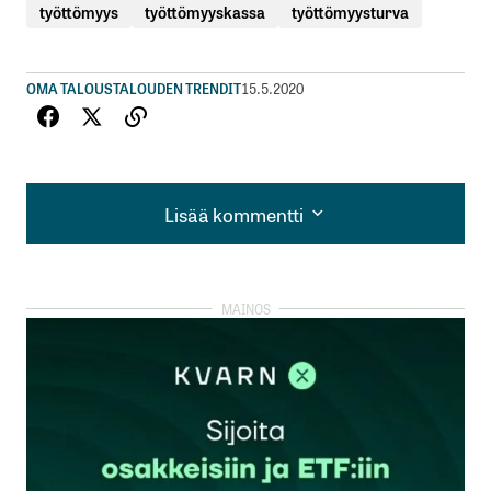
työttömyys
työttömyyskassa
työttömyysturva
OMA TALOUS
TALOUDEN TRENDIT
15.5.2020
Lisää kommentti
Lisää kommentti
kirjautua
sisään
rekisteröityä