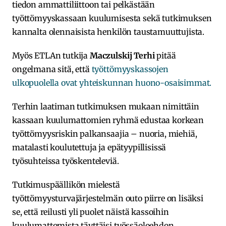
tiedon ammattiliittoon tai pelkästään
työttömyyskassaan kuulumisesta sekä tutkimuksen
kannalta olennaisista henkilön taustamuuttujista.
Myös ETLAn tutkija
Maczulskij Terhi
pitää
ongelmana sitä, että
työttömyyskassojen
ulkopuolella ovat yhteiskunnan huono-osaisimmat.
Terhin laatiman tutkimuksen mukaan nimittäin
kassaan kuulumattomien ryhmä edustaa korkean
työttömyysriskin palkansaajia – nuoria, miehiä,
matalasti koulutettuja ja epätyypillisissä
työsuhteissa työskenteleviä.
Tutkimuspäällikön mielestä
työttömyysturvajärjestelmän outo piirre on lisäksi
se, että reilusti yli puolet näistä kassoihin
kuulumattomista täyttäisi työssäoloehdon