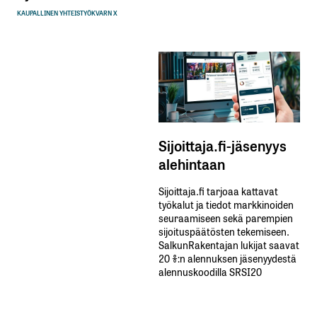
KAUPALLINEN YHTEISTYÖ
KVARN X
Sijoittaja.fi-jäsenyys
alehintaan
Sijoittaja.fi tarjoaa kattavat
työkalut ja tiedot markkinoiden
seuraamiseen sekä parempien
sijoituspäätösten tekemiseen.
SalkunRakentajan lukijat saavat
20 %:n alennuksen jäsenyydestä
alennuskoodilla SRSI20