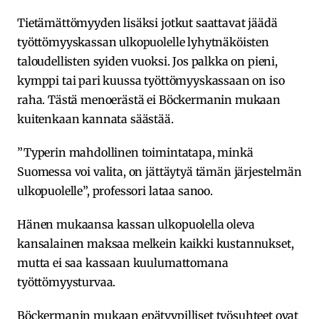
Tietämättömyyden lisäksi jotkut saattavat jäädä
työttömyyskassan ulkopuolelle lyhytnäköisten
taloudellisten syiden vuoksi. Jos palkka on pieni,
kymppi tai pari kuussa työttömyyskassaan on iso
raha. Tästä menoerästä ei Böckermanin mukaan
kuitenkaan kannata säästää.
”Typerin mahdollinen toimintatapa, minkä
Suomessa voi valita, on jättäytyä tämän järjestelmän
ulkopuolelle”, professori lataa sanoo.
Hänen mukaansa kassan ulkopuolella oleva
kansalainen maksaa melkein kaikki kustannukset,
mutta ei saa kassaan kuulumattomana
työttömyysturvaa.
Böckermanin mukaan epätyypilliset työsuhteet ovat