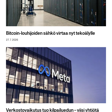
Bitcoin-louhijoiden sähkö virtaa nyt tekoälylle
27.7.2026
Verkostovaikutus tuo kilpailuedun – viisi yhtiötä