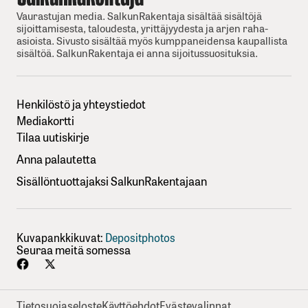
Vaurastujan media. SalkunRakentaja sisältää sisältöjä
sijoittamisesta, taloudesta, yrittäjyydesta ja arjen raha-
asioista. Sivusto sisältää myös kumppaneidensa kaupallista
sisältöä. SalkunRakentaja ei anna sijoitussuosituksia.
Henkilöstö ja yhteystiedot
Mediakortti
Tilaa uutiskirje
Anna palautetta
Sisällöntuottajaksi SalkunRakentajaan
Kuvapankkikuvat:
Depositphotos
Seuraa meitä somessa
Tietosuojaseloste
Käyttöehdot
Evästevalinnat