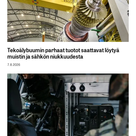
Tekoälybuumin parhaat tuotot saattavat löytyä
muistin ja sähkön niukkuudesta
7.8.2026