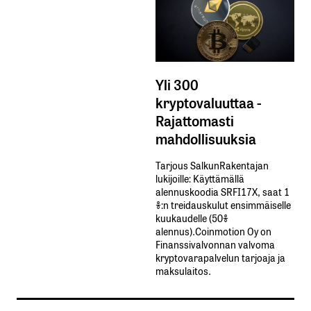
Yli 300
kryptovaluuttaa -
Rajattomasti
mahdollisuuksia
Tarjous SalkunRakentajan
lukijoille: Käyttämällä​ ​
alennuskoodia​ ​SRFI17X,​ ​saat​ ​1
%:n treidauskulut​ ​ensimmäiselle​ ​
kuukaudelle​ ​(50%​ ​
alennus).Coinmotion Oy on
Finanssivalvonnan valvoma
kryptovarapalvelun tarjoaja ja
maksulaitos.