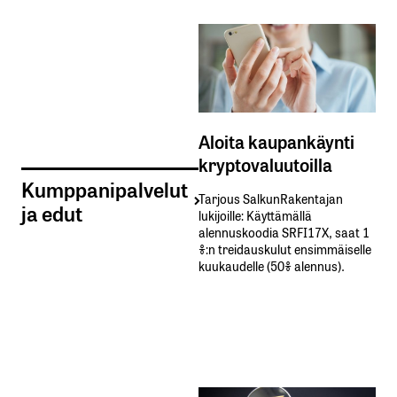
Aloita kaupankäynti
kryptovaluutoilla
Kumppanipalvelut
Tarjous SalkunRakentajan
ja edut
lukijoille: Käyttämällä​ ​
alennuskoodia​ ​SRFI17X,​ ​saat​ ​1
%:n treidauskulut​ ​ensimmäiselle​ ​
kuukaudelle​ ​(50%​ ​alennus).