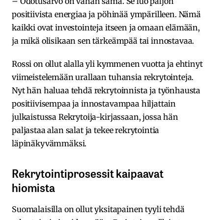
– Odotusarvo on vähän sama. Se luo paljon
positiivista energiaa ja pöhinää ympärilleen. Nämä
kaikki ovat investointeja itseen ja omaan elämään,
ja mikä olisikaan sen tärkeämpää tai innostavaa.
Rossi on ollut alalla yli kymmenen vuotta ja ehtinyt
viimeistelemään urallaan tuhansia rekrytointeja.
Nyt hän haluaa tehdä rekrytoinnista ja työnhausta
positiivisempaa ja innostavampaa hiljattain
julkaistussa Rekrytoija-kirjassaan, jossa hän
paljastaa alan salat ja tekee rekrytointia
läpinäkyvämmäksi.
Rekrytointiprosessit kaipaavat
hiomista
Suomalaisilla on ollut yksitapainen tyyli tehdä