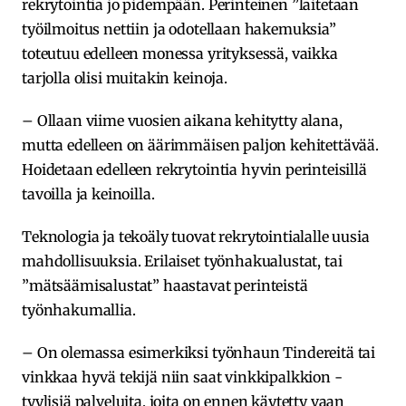
rekrytointia jo pidempään. Perinteinen ”laitetaan
työilmoitus nettiin ja odotellaan hakemuksia”
toteutuu edelleen monessa yrityksessä, vaikka
tarjolla olisi muitakin keinoja.
– Ollaan viime vuosien aikana kehitytty alana,
mutta edelleen on äärimmäisen paljon kehitettävää.
Hoidetaan edelleen rekrytointia hyvin perinteisillä
tavoilla ja keinoilla.
Teknologia ja tekoäly tuovat rekrytointialalle uusia
mahdollisuuksia. Erilaiset työnhakualustat, tai
”mätsäämisalustat” haastavat perinteistä
työnhakumallia.
– On olemassa esimerkiksi työnhaun Tindereitä tai
vinkkaa hyvä tekijä niin saat vinkkipalkkion -
tyylisiä palveluita, joita on ennen käytetty vaan