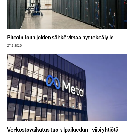
Bitcoin-louhijoiden sähkö virtaa nyt tekoälylle
27.7.2026
Verkostovaikutus tuo kilpailuedun – viisi yhtiötä