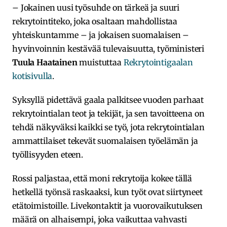
– Jokainen uusi työsuhde on tärkeä ja suuri
rekrytointiteko, joka osaltaan mahdollistaa
yhteiskuntamme – ja jokaisen suomalaisen –
hyvinvoinnin kestävää tulevaisuutta, työministeri
Tuula Haatainen
muistuttaa
Rekrytointigaalan
kotisivulla
.
Syksyllä pidettävä gaala palkitsee vuoden parhaat
rekrytointialan teot ja tekijät, ja sen tavoitteena on
tehdä näkyväksi kaikki se työ, jota rekrytointialan
ammattilaiset tekevät suomalaisen työelämän ja
työllisyyden eteen.
Rossi paljastaa, että moni rekrytoija kokee tällä
hetkellä työnsä raskaaksi, kun työt ovat siirtyneet
etätoimistoille. Livekontaktit ja vuorovaikutuksen
määrä on alhaisempi, joka vaikuttaa vahvasti