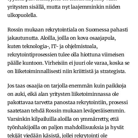
yritysten sisällä, mutta nyt laajemminkin niiden
ulkopuolella.
Rossin mukaan rekrytointiala on Suomessa pahasti
jakautunutta. Aloilla, joilla on kova osaajapula,
kuten teknologia-, IT- ja ohjelmistoala,
rekrytointiprosessien tulee olla hiottuna viimeisen
päälle kuntoon. Virheisiin ei juuri ole varaa, koska se
on liiketoiminnallisesti niin kriittistä ja strategista.
Jos taas osaajia on tarjolla enemmän kuin paikkoja
on auki, eikä alan yritysten liiketoiminnassa ole
pakottavaa tarvetta panostaa rekrytointiin, prosessi
saatetaan tehdä Rossin mukaan leväperäisemmin.
Varsinkin kilpailuilla aloilla on ymmärretty, että
työnhakijoilla on paljon mahdollisuuksia ja hyvät
tekijät viedään käsistä, jollei rekrytointi ole