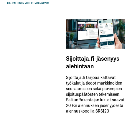
KAUPALLINEN YHTEISTYÖ
KVARN X
Sijoittaja.fi-jäsenyys
alehintaan
Sijoittaja.fi tarjoaa kattavat
työkalut ja tiedot markkinoiden
seuraamiseen sekä parempien
sijoituspäätösten tekemiseen.
SalkunRakentajan lukijat saavat
20 %:n alennuksen jäsenyydestä
alennuskoodilla SRSI20