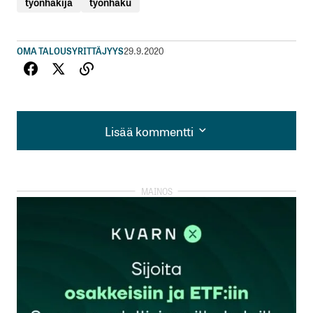
työnhakija
työnhaku
OMA TALOUS
YRITTÄJYYS
29.9.2020
Lisää kommentti
Lisää kommentti
kirjautua
sisään
rekisteröityä