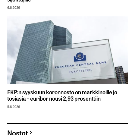
6.8.2026
EKP:n syyskuun koronnosto on markkinoille jo
tosiasia – euribor nousi 2,93 prosenttiin
5.8.2026
Nostot