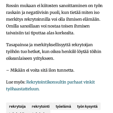
Rossin mukaan ei kiitosten sanoittaminen on työn
raskain ja negatiivisin puoli, kun tietää miten iso
merkitys rekrytoinnilla voi olla ihmisen elämään.
Omilla sanoillaan voi nostaa toisen ihmisen
taivaisiin tai tiputtaa alas korkealta.
Tasapainoa ja merkityksellisyyttä rekrytoijan
työhön tuo hetket, kun oikea henkilö löytää töihin
oikeanlaiseen yritykseen.
– Mikään ei voita sitä ilon tunnetta.
Lue myös:
Rekrytointikonsultin parhaat vinkit
työhaastatteluun.
rekrytoija
rekrytointi
työelämä
työn kysyntä