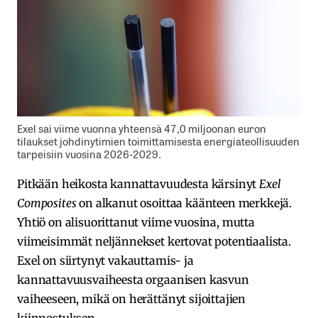
Exel sai viime vuonna yhteensä 47,0 miljoonan euron
tilaukset johdinytimien toimittamisesta energiateollisuuden
tarpeisiin vuosina 2026-2029.
Pitkään heikosta kannattavuudesta kärsinyt
Exel
Composites
on alkanut osoittaa käänteen merkkejä.
Yhtiö on alisuorittanut viime vuosina, mutta
viimeisimmät neljännekset kertovat potentiaalista.
Exel on siirtynyt vakauttamis- ja
kannattavuusvaiheesta orgaanisen kasvun
vaiheeseen, mikä on herättänyt sijoittajien
kiinnostuksen.