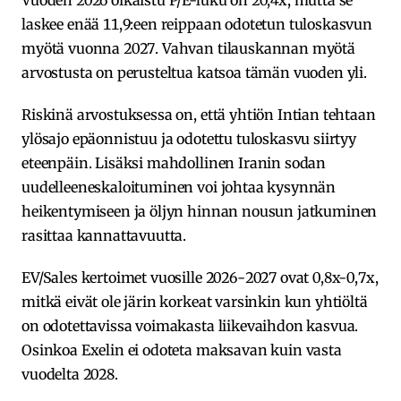
Vuoden 2026 oikaistu P/E-luku on 20,4x, mutta se
laskee enää 11,9:een reippaan odotetun tuloskasvun
myötä vuonna 2027. Vahvan tilauskannan myötä
arvostusta on perusteltua katsoa tämän vuoden yli.
Riskinä arvostuksessa on, että yhtiön Intian tehtaan
ylösajo epäonnistuu ja odotettu tuloskasvu siirtyy
eteenpäin. Lisäksi mahdollinen Iranin sodan
uudelleeneskaloituminen voi johtaa kysynnän
heikentymiseen ja öljyn hinnan nousun jatkuminen
rasittaa kannattavuutta.
EV/Sales kertoimet vuosille 2026-2027 ovat 0,8x-0,7x,
mitkä eivät ole järin korkeat varsinkin kun yhtiöltä
on odotettavissa voimakasta liikevaihdon kasvua.
Osinkoa Exelin ei odoteta maksavan kuin vasta
vuodelta 2028.