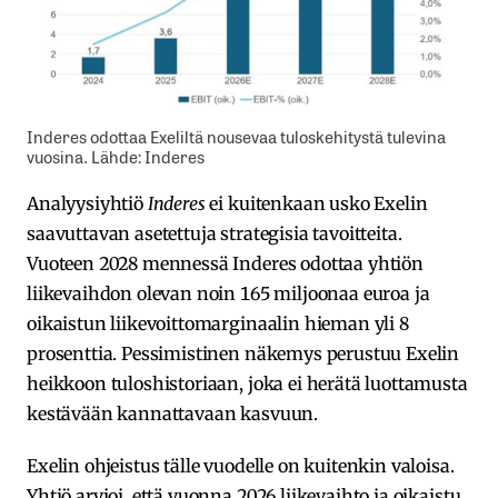
Inderes odottaa Exeliltä nousevaa tuloskehitystä tulevina
vuosina. Lähde: Inderes
Analyysiyhtiö
Inderes
ei kuitenkaan usko Exelin
saavuttavan asetettuja strategisia tavoitteita.
Vuoteen 2028 mennessä Inderes odottaa yhtiön
liikevaihdon olevan noin 165 miljoonaa euroa ja
oikaistun liikevoittomarginaalin hieman yli 8
prosenttia. Pessimistinen näkemys perustuu Exelin
heikkoon tuloshistoriaan, joka ei herätä luottamusta
kestävään kannattavaan kasvuun.
Exelin ohjeistus tälle vuodelle on kuitenkin valoisa.
Yhtiö arvioi, että vuonna 2026 liikevaihto ja oikaistu