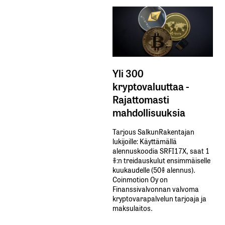
Yli 300
kryptovaluuttaa -
Rajattomasti
mahdollisuuksia
Tarjous SalkunRakentajan
lukijoille: Käyttämällä​ ​
alennuskoodia​ ​SRFI17X,​ ​saat​ ​1
%:n treidauskulut​ ​ensimmäiselle​ ​
kuukaudelle​ ​(50%​ ​alennus).
Coinmotion Oy on
Finanssivalvonnan valvoma
kryptovarapalvelun tarjoaja ja
maksulaitos.