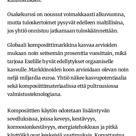
Osakekurssi on noussut voimakkaasti alkuvuonna,
mutta tuloskertoimet pysyvät edelleen maltillisina,
jos yhtiö onnistuu jatkamaan tuloskäännettään.
Globaali komposiittimarkkina kasvaa arvioiden
mukaan noin seitsemän prosenttia vuosittain, mikä
tarjoaa Exelille hyvät edellytykset orgaaniselle
kasvulle. Markkinoiden koon arvioidaan olevan noin
neljä miljardia euroa. Yhtiö näkee kasvupotentiaalia
sekä komposiittimateriaalissa että pultruusiossa
valmistusteknologiana.
Komposiittien käytön odotetaan lisääntyvän
sovelluksissa, joissa keveys, kestävyys,
korroosionkestävyys, energiatehokkuus ja pitkä
käyttöikä ovat keskeisiä vaatimuksia. Korvattavina