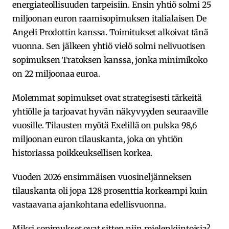
energiateollisuuden tarpeisiin. Ensin yhtiö solmi 25
miljoonan euron raamisopimuksen italialaisen De
Angeli Prodottin kanssa. Toimitukset alkoivat tänä
vuonna. Sen jälkeen yhtiö vielö solmi nelivuotisen
sopimuksen Tratoksen kanssa, jonka minimikoko
on 22 miljoonaa euroa.
Molemmat sopimukset ovat strategisesti tärkeitä
yhtiölle ja tarjoavat hyvän näkyvyyden seuraaville
vuosille. Tilausten myötä Exelillä on pulska 98,6
miljoonan euron tilauskanta, joka on yhtiön
historiassa poikkeuksellisen korkea.
Vuoden 2026 ensimmäisen vuosineljänneksen
tilauskanta oli jopa 128 prosenttia korkeampi kuin
vastaavana ajankohtana edellisvuonna.
Miksi sopimukset ovat sitten niin mielenkiintoisia?