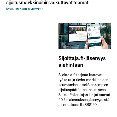
sijoitusmarkkinoihin vaikuttavat teemat
KAUPALLINEN YHTEISTYÖ
KVARN X
Sijoittaja.fi-jäsenyys
alehintaan
Sijoittaja.fi tarjoaa kattavat
työkalut ja tiedot markkinoiden
seuraamiseen sekä parempien
sijoituspäätösten tekemiseen.
SalkunRakentajan lukijat saavat
20 %:n alennuksen jäsenyydestä
alennuskoodilla SRSI20