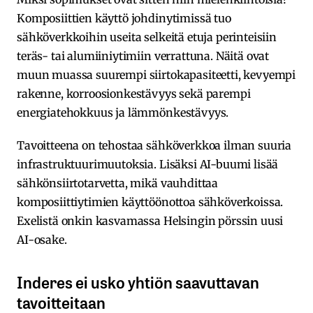
Komposiittien käyttö johdinytimissä tuo
sähköverkkoihin useita selkeitä etuja perinteisiin
teräs- tai alumiiniytimiin verrattuna. Näitä ovat
muun muassa suurempi siirtokapasiteetti, kevyempi
rakenne, korroosionkestävyys sekä parempi
energiatehokkuus ja lämmönkestävyys.
Tavoitteena on tehostaa sähköverkkoa ilman suuria
infrastruktuurimuutoksia. Lisäksi AI-buumi lisää
sähkönsiirtotarvetta, mikä vauhdittaa
komposiittiytimien käyttöönottoa sähköverkoissa.
Exelistä onkin kasvamassa Helsingin pörssin uusi
AI-osake.
Inderes ei usko yhtiön saavuttavan
tavoitteitaan