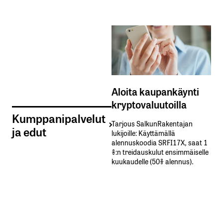
Aloita kaupankäynti
kryptovaluutoilla
Kumppanipalvelut
Tarjous SalkunRakentajan
ja edut
lukijoille: Käyttämällä​ ​
alennuskoodia​ ​SRFI17X,​ ​saat​ ​1
%:n treidauskulut​ ​ensimmäiselle​ ​
kuukaudelle​ ​(50%​ ​alennus).