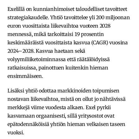
Exelillä on kunnianhimoiset taloudelliset tavoitteet
strategiakaudelle. Yhtiö tavoittelee yli 200 miljoonan
euron vuosittaista liikevaihtoa vuoteen 2028
mennessä, mikä tarkoittaisi 19 prosentin
keskimääräistä vuosittaista kasvua (CAGR) vuosina
2024–2028. Kasvua haetaan sekä
volyymiliiketoiminnassa että räätälöidyissä
ratkaisuissa, painottuen kuitenkin hieman
ensimmäiseen.
Lisäksi yhtiö odottaa markkinoiden toipumisen
nostavan liikevaihtoa, mistä on ollut jo nähtävissä
merkkejä viime vuodesta alkaen. Exel pyrkii
kasvamaan orgaanisesti, sillä yritysostot ovat
epätodennäköisiä yhtiön hieman velkaisen taseen
vuoksi.