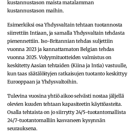
kustannustason maista matalamman
kustannustason maihin.
Esimerkiksi osa Yhdysvaltain tehtaan tuotannosta
siirrettiin Intiaan, ja samalla Yhdysvaltain tehdasta
pienennettiin. Iso-Britannian tehdas suljettiin
vuonna 2023 ja kannattamaton Belgian tehdas
vuonna 2025. Volyymituotteiden valmistus on
keskitetty Aasian tehtaiden (Kiina ja Intia) vastuulle,
kun taas räätälöityjen ratkaisujen tuotanto keskittyy
Eurooppaan ja Yhdysvaltoihin.
Tulevina vuosina yhtiö aikoo selvästi nostaa jäljellä
olevien kuuden tehtaan kapasiteetin käyttöasteita.
Osalla tehtaista on jo siirrytty 24/5-tuotantomallista
24/7-tuotantomalliin kasvaneen kysynnän
seurauksena.