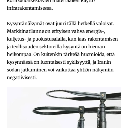
korroosionkestävien materiaalien käyttö
infrarakentamisessa.
Kysyntänäkymät ovat juuri tällä hetkellä valoisat.
Markkinatilanne on erityisen vahva energia-,
kuljetus- ja puolustusalalla, kun taas rakentamisen
ja teollisuuden sektoreilla kysyntä on hieman
heikompaa. On kuitenkin tärkeää huomioida, että
kysynnässä on luontaisesti syklisyyttä, ja Iranin
sodan jatkuminen voi vaikuttaa yhtiön näkymiin
negatiivisesti.