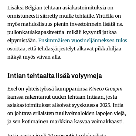
Lisäksi Belgian tehtaan asiakastoimituksia on
onnistuneesti siirretty muille tehtaille. Yhtiöllä on
myös mahdollisuus pienin investoinnein lisätä ns.
pullonkaulakapasiteettia, mikäli kysyntä jatkaa
elpymistään.
Ensimmäisen vuosineljänneksen tulos
osoittaa, että tehdasjärjestelyt alkavat pikkuhiljaa
näkyä myös viivan alla.
Intian tehtaalta lisää volyymeja
Exel on yhteistyössä kumppaninsa
Kineco Groupin
kanssa rakentanut uuden tehtaan Intiaan, josta
asiakastoimitukset alkoivat syyskuussa 2025. Intia
on johtava erilaisten tuulivoimaloiden lapojen viejä,
ja sen kotimainen markkina kasvaa voimakkaasti.
Intia vastaa jo yli 10 prosentista globaalista