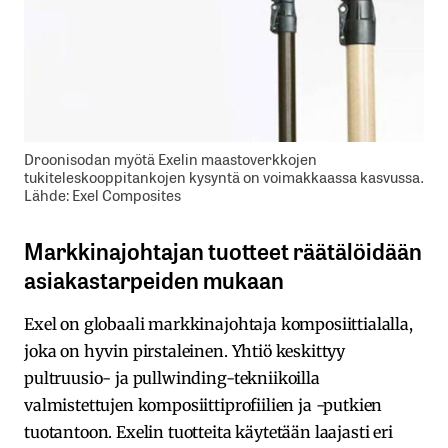
Droonisodan myötä Exelin maastoverkkojen
tukiteleskooppitankojen kysyntä on voimakkaassa kasvussa.
Lähde: Exel Composites
Markkinajohtajan tuotteet räätälöidään
asiakastarpeiden mukaan
Exel on globaali markkinajohtaja komposiittialalla,
joka on hyvin pirstaleinen. Yhtiö keskittyy
pultruusio- ja pullwinding-tekniikoilla
valmistettujen komposiittiprofiilien ja -putkien
tuotantoon. Exelin tuotteita käytetään laajasti eri