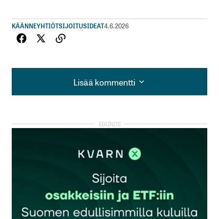
KÄÄNNEYHTIÖT
SIJOITUSIDEAT
4.6.2026
Lisää kommentti
Lisää kommentti
kirjautua
sisään
rekisteröityä