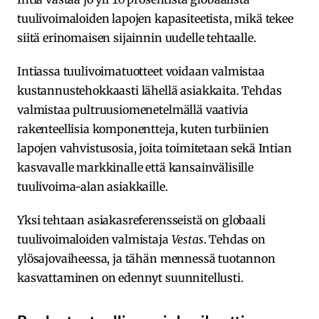
tuulivoimaloiden lapojen kapasiteetista, mikä tekee
siitä erinomaisen sijainnin uudelle tehtaalle.
Intiassa tuulivoimatuotteet voidaan valmistaa
kustannustehokkaasti lähellä asiakkaita. Tehdas
valmistaa pultruusiomenetelmällä vaativia
rakenteellisia komponentteja, kuten turbiinien
lapojen vahvistusosia, joita toimitetaan sekä Intian
kasvavalle markkinalle että kansainvälisille
tuulivoima-alan asiakkaille.
Yksi tehtaan asiakasreferensseistä on globaali
tuulivoimaloiden valmistaja
Vestas
. Tehdas on
ylösajovaiheessa, ja tähän mennessä tuotannon
kasvattaminen on edennyt suunnitellusti.