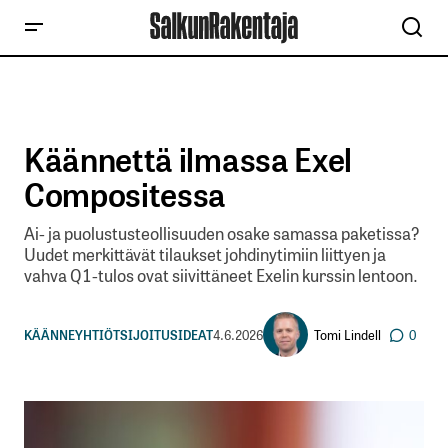
Käännettä ilmassa Exel
Compositessa
Ai- ja puolustusteollisuuden osake samassa paketissa?
Uudet merkittävät tilaukset johdinytimiin liittyen ja
vahva Q1-tulos ovat siivittäneet Exelin kurssin lentoon.
Tomi Lindell
KÄÄNNEYHTIÖT
SIJOITUSIDEAT
4.6.2026
0