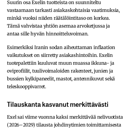
Suurin osa Exelin tuotteista on suunniteltu
vastaamaan tarkasti asiakaskohtaisia vaatimuksia,
minkä vuoksi niiden räätälöintitaso on korkea.
Tämä vahvistaa yhtiön asemaa arvoketjussa ja
antaa sille hyvän hinnoitteluvoiman.
Esimerkiksi Iranin sodan aiheuttaman inflaation
vaikutukset on siirretty asiakashintoihin. Exelin
tuotepalettiin kuuluvat muun muassa ikkuna- ja
oviprofiilit, tuulivoimaloiden rakenteet, junien ja
bussien kylkipaneelit, mastot, antennikuvut sekä
teleskooppivarret.
Tilauskanta kasvanut merkittävästi
Exel sai viime vuonna kaksi merkittävää nelivuotista
(2026–2029) tilausta johdinytimien toimittamisesta