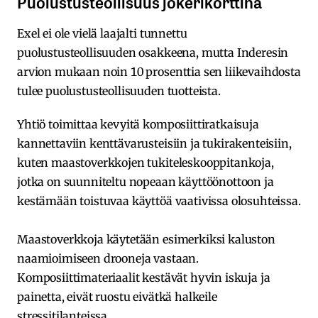
Puolustusteollisuus jokerikorttina
Exel ei ole vielä laajalti tunnettu
puolustusteollisuuden osakkeena, mutta Inderesin
arvion mukaan noin 10 prosenttia sen liikevaihdosta
tulee puolustusteollisuuden tuotteista.
Yhtiö toimittaa kevyitä komposiittiratkaisuja
kannettaviin kenttävarusteisiin ja tukirakenteisiin,
kuten maastoverkkojen tukiteleskooppitankoja,
jotka on suunniteltu nopeaan käyttöönottoon ja
kestämään toistuvaa käyttöä vaativissa olosuhteissa.
Maastoverkkoja käytetään esimerkiksi kaluston
naamioimiseen drooneja vastaan.
Komposiittimateriaalit kestävät hyvin iskuja ja
painetta, eivät ruostu eivätkä halkeile
stressitilanteissa.