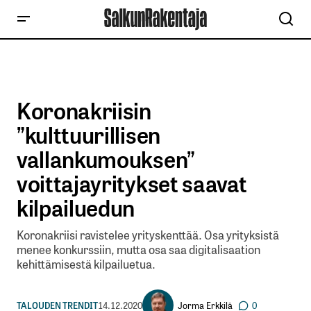
Koronakriisin
”kulttuurillisen
vallankumouksen”
voittajayritykset saavat
kilpailuedun
Koronakriisi ravistelee yrityskenttää. Osa yrityksistä
menee konkurssiin, mutta osa saa digitalisaation
kehittämisestä kilpailuetua.
Jorma Erkkilä
TALOUDEN TRENDIT
14.12.2020
0