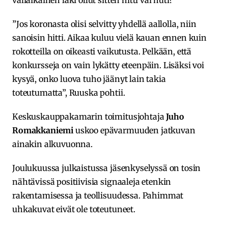
”Jos koronasta olisi selvitty yhdellä aallolla, niin
sanoisin hitti. Aikaa kuluu vielä kauan ennen kuin
rokotteilla on oikeasti vaikutusta. Pelkään, että
konkursseja on vain lykätty eteenpäin. Lisäksi voi
kysyä, onko luova tuho jäänyt lain takia
toteutumatta”, Ruuska pohtii.
Keskuskauppakamarin toimitusjohtaja
Juho
Romakkaniemi
uskoo epävarmuuden jatkuvan
ainakin alkuvuonna.
Joulukuussa julkaistussa jäsenkyselyssä on tosin
nähtävissä positiivisia signaaleja etenkin
rakentamisessa ja teollisuudessa. Pahimmat
uhkakuvat eivät ole toteutuneet.