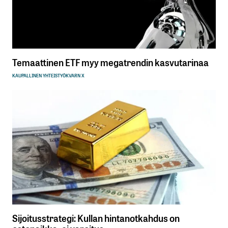
Temaattinen ETF myy megatrendin kasvutarinaa
KAUPALLINEN YHTEISTYÖ
KVARN X
Sijoitusstrategi: Kullan hintanotkahdus on