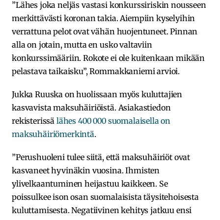
”Lähes joka neljäs vastasi konkurssiriskin nousseen
merkittävästi koronan takia. Aiempiin kyselyihin
verrattuna pelot ovat vähän huojentuneet. Pinnan
alla on jotain, mutta en usko valtaviin
konkurssimääriin. Rokote ei ole kuitenkaan mikään
pelastava taikaisku”, Rommakkaniemi arvioi.
Jukka Ruuska on huolissaan myös kuluttajien
kasvavista maksuhäiriöistä. Asiakastiedon
rekisterissä
lähes 400 000 suomalaisella on
maksuhäiriömerkintä
.
”Perushuoleni tulee siitä, että maksuhäiriöt ovat
kasvaneet hyvinäkin vuosina. Ihmisten
ylivelkaantuminen heijastuu kaikkeen. Se
poissulkee ison osan suomalaisista täysitehoisesta
kuluttamisesta. Negatiivinen kehitys jatkuu ensi