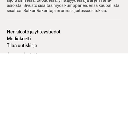
asioista. Sivusto sisältää myös kumppaneidensa kaupallista
sisältöä. SalkunRakentaja ei anna sijoitussuosituksia.
Henkilöstö ja yhteystiedot
Mediakortti
Tilaa uutiskirje
Anna palautetta
Sisällöntuottajaksi SalkunRakentajaan
Kuvapankkikuvat:
Depositphotos
Seuraa meitä somessa
Tietosuojaseloste
Käyttöehdot
Evästevalinnat
© 2026 SalkunRakentaja