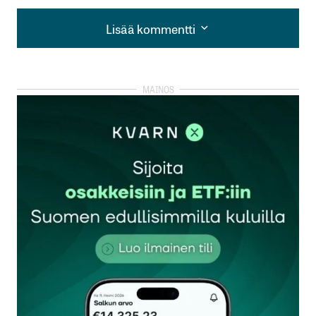
Lisää kommentti
Lisää kommentti
kirjautua
sisään
rekisteröityä
Sähköpostiosoitettasi ei julkaista.
Pakolliset
kentät on merkitty
*
Kommentti
*