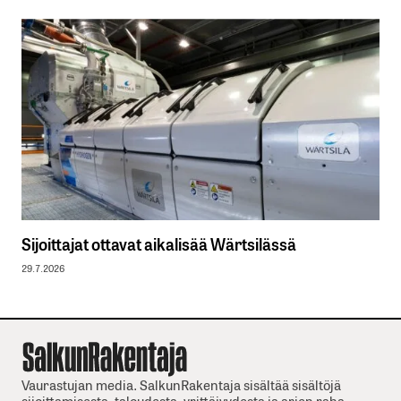
Sijoittajat ottavat aikalisää Wärtsilässä
29.7.2026
Vaurastujan media. SalkunRakentaja sisältää sisältöjä
sijoittamisesta, taloudesta, yrittäjyydesta ja arjen raha-