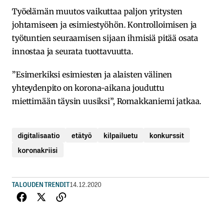
Työelämän muutos vaikuttaa paljon yritysten
johtamiseen ja esimiestyöhön. Kontrolloimisen ja
työtuntien seuraamisen sijaan ihmisiä pitää osata
innostaa ja seurata tuottavuutta.
”Esimerkiksi esimiesten ja alaisten välinen
yhteydenpito on korona-aikana jouduttu
miettimään täysin uusiksi”, Romakkaniemi jatkaa.
digitalisaatio
etätyö
kilpailuetu
konkurssit
koronakriisi
TALOUDEN TRENDIT
14.12.2020