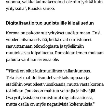
vuonna, vaikka kulmakerroin ei ole niin jyrkkä kuin
yrityksillä”, Ruuska sanoo.
Digitalisaatio tuo uudistujille kilpailuedun
Korona on pakottanut yritykset uudistumaan. Ensi
vuoden aikana selviää, ketkä ovat onnistuneet
saavuttamaan teknologiasta ja työelämän
muutoksesta kilpailuetua. Romakkaniemen mukaan
paluuta vanhaan ei enää ole.
”Tämä on ollut kulttuurillinen vallankumous.
Tekniset mahdollisuudet verkkokauppaan ja
etätöihin ovat olleet vuosikausia, mutta vasta korona
toi loikan. Joukkoon mahtuu voittajia ja häviäjiä.
Osa yrityksistä on onnistunut digitalisaatiossa,
mutta osalla on myös negatiivisia kokemuksia.”