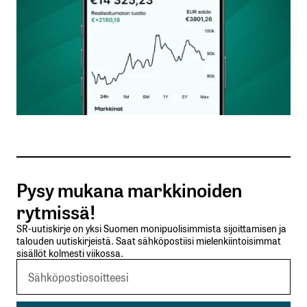
Nimesi tai nimimerkkisi
*
Sähköpostiosoitteesi
*
Tilaa SalkunRakentajan uutiskirje
Pysy mukana markkinoiden
Lähetä kommentti
rytmissä!
SR-uutiskirje on yksi Suomen monipuolisimmista sijoittamisen ja
talouden uutiskirjeistä. Saat sähköpostiisi mielenkiintoisimmat
sisällöt kolmesti viikossa.