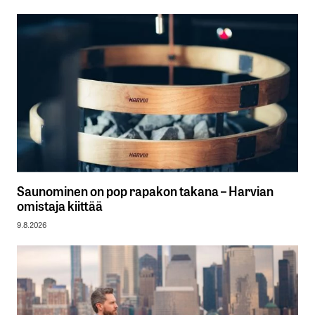
Saunominen on pop rapakon takana – Harvian
omistaja kiittää
9.8.2026