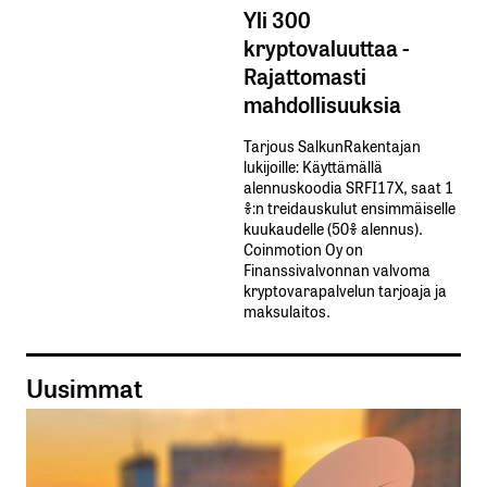
Yli 300
kryptovaluuttaa -
Rajattomasti
mahdollisuuksia
Tarjous SalkunRakentajan
lukijoille: Käyttämällä​ ​
alennuskoodia​ ​SRFI17X,​ ​saat​ ​1
%:n treidauskulut​ ​ensimmäiselle​ ​
kuukaudelle​ ​(50%​ ​alennus).
Coinmotion Oy on
Finanssivalvonnan valvoma
kryptovarapalvelun tarjoaja ja
maksulaitos.
Uusimmat