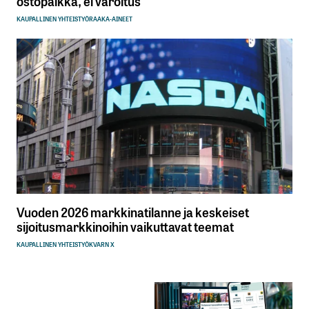
ostopaikka, ei varoitus
KAUPALLINEN YHTEISTYÖ
RAAKA-AINEET
Vuoden 2026 markkinatilanne ja keskeiset
sijoitusmarkkinoihin vaikuttavat teemat
KAUPALLINEN YHTEISTYÖ
KVARN X