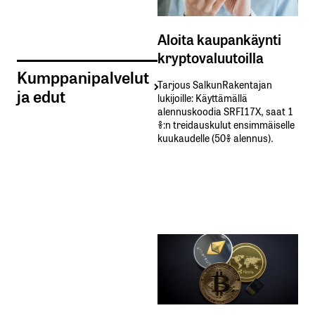
Aloita kaupankäynti
kryptovaluutoilla
Kumppanipalvelut
Tarjous SalkunRakentajan
ja edut
lukijoille: Käyttämällä​ ​
alennuskoodia​ ​SRFI17X,​ ​saat​ ​1
%:n treidauskulut​ ​ensimmäiselle​ ​
kuukaudelle​ ​(50%​ ​alennus).