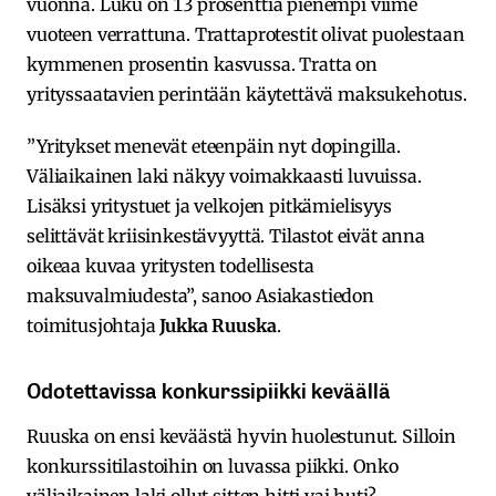
vuonna. Luku on 13 prosenttia pienempi viime
vuoteen verrattuna. Trattaprotestit olivat puolestaan
kymmenen prosentin kasvussa. Tratta on
yrityssaatavien perintään käytettävä maksukehotus.
”Yritykset menevät eteenpäin nyt dopingilla.
Väliaikainen laki näkyy voimakkaasti luvuissa.
Lisäksi yritystuet ja velkojen pitkämielisyys
selittävät kriisinkestävyyttä. Tilastot eivät anna
oikeaa kuvaa yritysten todellisesta
maksuvalmiudesta”, sanoo Asiakastiedon
toimitusjohtaja
Jukka Ruuska
.
Odotettavissa konkurssipiikki keväällä
Ruuska on ensi keväästä hyvin huolestunut. Silloin
konkurssitilastoihin on luvassa piikki. Onko
väliaikainen laki ollut sitten hitti vai huti?