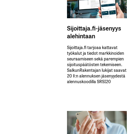
Sijoittaja.fi-jäsenyys
alehintaan
Sijoittaja.fi tarjoaa kattavat
työkalut ja tiedot markkinoiden
seuraamiseen sekä parempien
sijoituspäätösten tekemiseen.
SalkunRakentajan lukijat saavat
20 %:n alennuksen jäsenyydestä
alennuskoodilla SRSI20