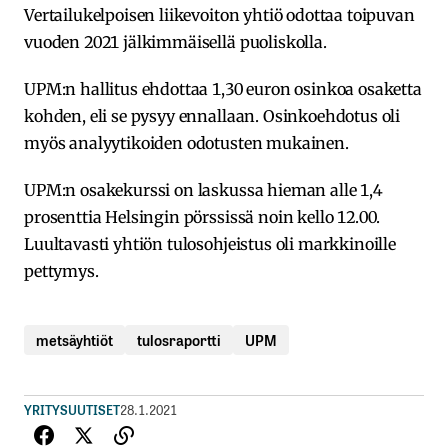
Vertailukelpoisen liikevoiton yhtiö odottaa toipuvan
vuoden 2021 jälkimmäisellä puoliskolla.
UPM:n hallitus ehdottaa 1,30 euron osinkoa osaketta
kohden, eli se pysyy ennallaan. Osinkoehdotus oli
myös analyytikoiden odotusten mukainen.
UPM:n osakekurssi on laskussa hieman alle 1,4
prosenttia Helsingin pörssissä noin kello 12.00.
Luultavasti yhtiön tulosohjeistus oli markkinoille
pettymys.
metsäyhtiöt
tulosraportti
UPM
YRITYSUUTISET
28.1.2021