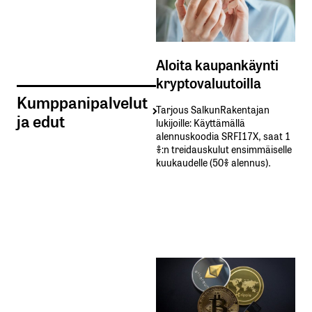
Aloita kaupankäynti
kryptovaluutoilla
Kumppanipalvelut
Tarjous SalkunRakentajan
ja edut
lukijoille: Käyttämällä​ ​
alennuskoodia​ ​SRFI17X,​ ​saat​ ​1
%:n treidauskulut​ ​ensimmäiselle​ ​
kuukaudelle​ ​(50%​ ​alennus).