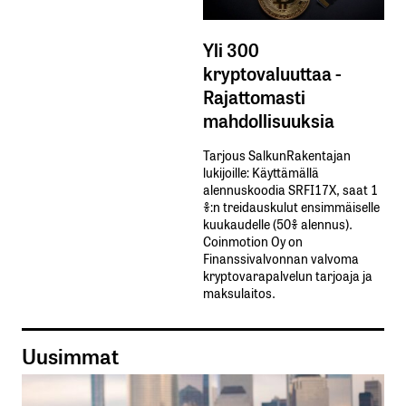
Yli 300
kryptovaluuttaa -
Rajattomasti
mahdollisuuksia
Tarjous SalkunRakentajan
lukijoille: Käyttämällä​ ​
alennuskoodia​ ​SRFI17X,​ ​saat​ ​1
%:n treidauskulut​ ​ensimmäiselle​ ​
kuukaudelle​ ​(50%​ ​alennus).
Coinmotion Oy on
Finanssivalvonnan valvoma
kryptovarapalvelun tarjoaja ja
maksulaitos.
Uusimmat