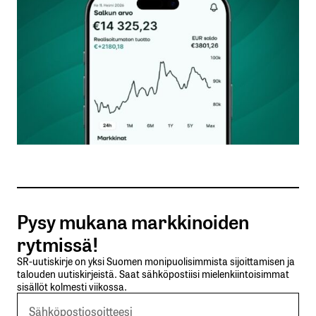
Kommentti
*
Nimesi tai nimimerkkisi
*
Sähköpostiosoitteesi
*
Tilaa SalkunRakentajan uutiskirje
Pysy mukana markkinoiden
Lähetä kommentti
rytmissä!
SR-uutiskirje on yksi Suomen monipuolisimmista sijoittamisen ja
talouden uutiskirjeistä. Saat sähköpostiisi mielenkiintoisimmat
sisällöt kolmesti viikossa.