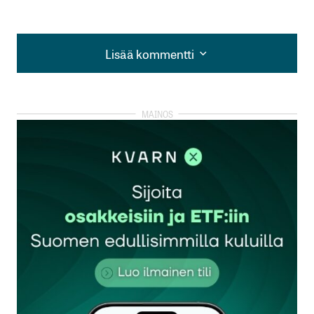
Lisää kommentti
Lisää kommentti
kirjautua
sisään
rekisteröityä
Sähköpostiosoitettasi ei julkaista.
Pakolliset
kentät on merkitty
*