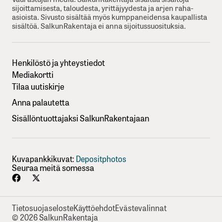
sijoittamisesta, taloudesta, yrittäjyydesta ja arjen raha-
asioista. Sivusto sisältää myös kumppaneidensa kaupallista
sisältöä. SalkunRakentaja ei anna sijoitussuosituksia.
Henkilöstö ja yhteystiedot
Mediakortti
Tilaa uutiskirje
Anna palautetta
Sisällöntuottajaksi SalkunRakentajaan
Kuvapankkikuvat:
Depositphotos
Seuraa meitä somessa
Tietosuojaseloste
Käyttöehdot
Evästevalinnat
© 2026 SalkunRakentaja