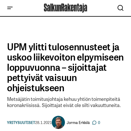
UPM ylitti tulosennusteet ja
uskoo liikevoiton elpymiseen
loppuvuonna – sijoittajat
pettyivät vaisuun
ohjeistukseen
Metsäjätin toimitusjohtaja kehuu yhtiön toimenpiteitä
koronakriisissä. Sijoittajat eivät ole silti vakuuttuneita.
Jorma Erkkilä
YRITYSUUTISET
28.1.2021
0