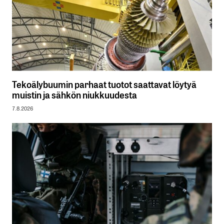
Tekoälybuumin parhaat tuotot saattavat löytyä
muistin ja sähkön niukkuudesta
7.8.2026