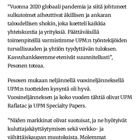
“Vuonna 2020 globaali pandemia ja siitä johtuneet
sulkutoimet aiheuttivat äkillisen ja ankaran
taloudellisen shokin, joka koetteli kaikkia
yhteiskuntia ja yrityksiä. Päättäväisillä
toimenpiteillä varmistimme UPM:n työntekijöiden
turvallisuuden ja yhtiön tyydyttävän tuloksen.
Kasvuhankkeemme etenivät suunnitellusti”,
Pesonen toteaa.
Pesosen mukaan neljännellä vuosineljänneksellä
UPM:n tuotteiden kysyntä oli hyvä.
Vuosineljänneksen ja koko vuoden tähtiä olivat UPM
Raflatac ja UPM Specialty Papers.
”Niiden markkinat olivat suotuisat, ja ne hyötyivät
kuluttajakäyttäytymisen sekä verkko- ja
vähittäiskaupan muutoksista. Molemmat