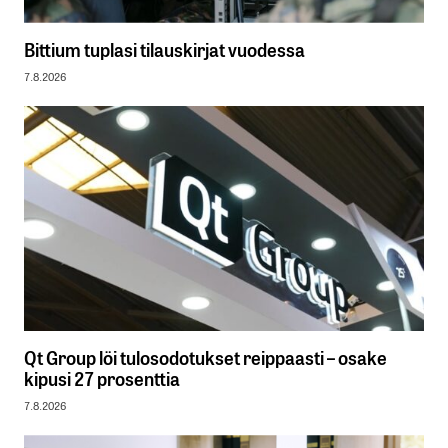
Bittium tuplasi tilauskirjat vuodessa
7.8.2026
Qt Group löi tulosodotukset reippaasti – osake
kipusi 27 prosenttia
7.8.2026