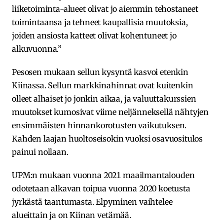
liiketoiminta-alueet olivat jo aiemmin tehostaneet
toimintaansa ja tehneet kaupallisia muutoksia,
joiden ansiosta katteet olivat kohentuneet jo
alkuvuonna.”
Pesosen mukaan sellun kysyntä kasvoi etenkin
Kiinassa. Sellun markkinahinnat ovat kuitenkin
olleet alhaiset jo jonkin aikaa, ja valuuttakurssien
muutokset kumosivat viime neljänneksellä nähtyjen
ensimmäisten hinnankorotusten vaikutuksen.
Kahden laajan huoltoseisokin vuoksi osavuositulos
painui nollaan.
UPM:n mukaan vuonna 2021 maailmantalouden
odotetaan alkavan toipua vuonna 2020 koetusta
jyrkästä taantumasta. Elpyminen vaihtelee
alueittain ja on Kiinan vetämää.