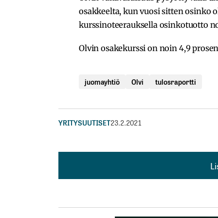
osakkeelta, kun vuosi sitten osinko 
kurssinoteerauksella osinkotuotto no
Olvin osakekurssi on noin 4,9 prosent
juomayhtiö
Olvi
tulosraportti
YRITYSUUTISET
23.2.2021
L
L
kirj