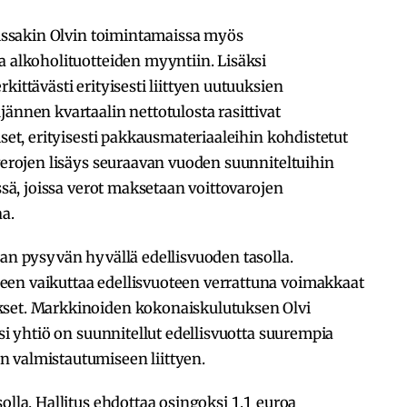
joissakin Olvin toimintamaissa myös
a alkoholituotteiden myyntiin. Lisäksi
kittävästi erityisesti liittyen uutuuksien
ännen kvartaalin nettotulosta rasittivat
iset, erityisesti pakkausmateriaaleihin kohdistetut
 verojen lisäys seuraavan vuoden suunniteltuihin
issä, joissa verot maksetaan voittovarojen
aa.
aan pysyvän hyvällä edellisvuoden tasolla.
een vaikuttaa edellisvuoteen verrattuna voimakkaat
kset. Markkinoiden kokonaiskulutuksen Olvi
ksi yhtiö on suunnitellut edellisvuotta suurempia
 valmistautumiseen liittyen.
olla. Hallitus ehdottaa osingoksi 1,1 euroa