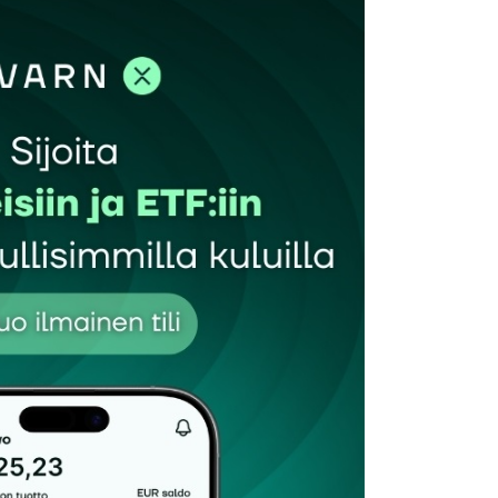
et kentät on merkitty
*
Sähköpostiosoitteesi
*