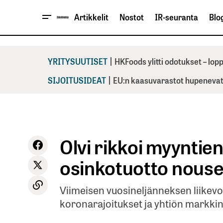
Artikkelit
Nostot
IR-seuranta
Blog
|
YRITYSUUTISET
HKFoods ylitti odotukset – lo
|
SIJOITUSIDEAT
EU:n kaasuvarastot hupenevat 
Olvi rikkoi myyntie
osinkotuotto nous
Viimeisen vuosineljänneksen liikevoit
koronarajoitukset ja yhtiön markki