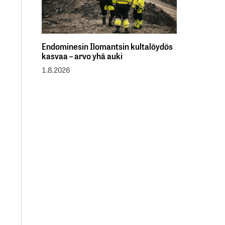
Endominesin Ilomantsin kultalöydös
kasvaa – arvo yhä auki
1.8.2026