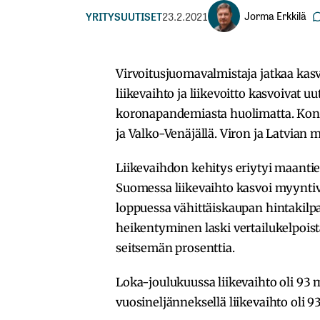
Jorma Erkkilä
YRITYSUUTISET
23.2.2021
Virvoitusjuomavalmistaja jatkaa kas
liikevaihto ja liikevoitto kasvoivat 
koronapandemiasta huolimatta. Kon
ja Valko-Venäjällä. Viron ja Latvian 
Liikevaihdon kehitys eriytyi maantiet
Suomessa liikevaihto kasvoi myynt
loppuessa vähittäiskaupan hintakilpa
heikentyminen laski vertailukelpoista
seitsemän prosenttia.
Loka-joulukuussa liikevaihto oli 93 
vuosineljänneksellä liikevaihto oli 9