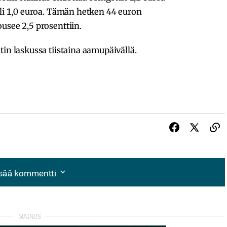
oli 1,0 euroa. Tämän hetken 44 euron
usee 2,5 prosenttiin.
in laskussa tiistaina aamupäivällä.
isää kommentti
isää kommentti
autua sisään
rekisteröityä