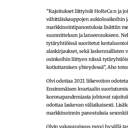
”Rajoitukset liittyivät HoReCa:n ja 
vähittäiskauppojen aukioloaikoihin j
markkinointipanostuksia lisättiin mer
suunnitteluun ja lanseeraukseen. Nelj
tytäryhtiöissä suoritetut kertaluonto
alaskirjaukset, sekä laskennallisten
osinkoihin liittyen niissä tytäryhtiö
kotiuttamisen yhteydessä”, Aho tote
Olvi odottaa 2021 liikevoiton odotet
Ensimmäisen kvartaalin suoriutumis
koronapandemiasta johtuvat rajoitu
odottaa laskevan väliaikaisesti. Lisä
markkinoinnin panostuksia sesonkiin
Olvin vakavaraisuus pysyi hyvällä tas