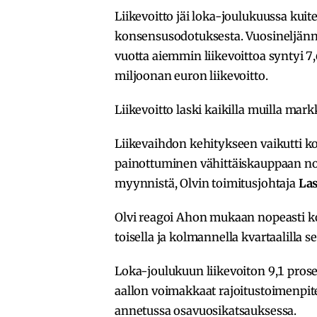
Liikevoitto jäi loka-joulukuussa kui
konsensusodotuksesta. Vuosineljännek
vuotta aiemmin liikevoittoa syntyi 7
miljoonan euron liikevoitto.
Liikevoitto laski kaikilla muilla mark
Liikevaihdon kehitykseen vaikutti
painottuminen vähittäiskauppaan no
myynnistä, Olvin toimitusjohtaja
La
Olvi reagoi Ahon mukaan nopeasti
toisella ja kolmannella kvartaalilla 
Loka-joulukuun liikevoiton 9,1 pros
aallon voimakkaat rajoitustoimenpitee
annetussa osavuosikatsauksessa.