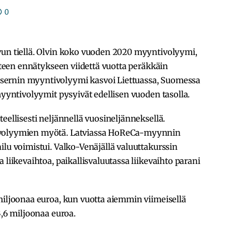
0
vun tiellä. Olvin koko vuoden 2020 myyntivolyymi,
uuteen ennätykseen viidettä vuotta peräkkäin
sernin myyntivolyymi kasvoi Liettuassa, Suomessa
myyntivolyymit pysyivät edellisen vuoden tasolla.
eellisesti neljännellä vuosineljänneksellä.
ivolyymien myötä. Latviassa HoReCa-myynnin
ilu voimistui. Valko-Venäjällä valuuttakurssin
 liikevaihtoa, paikallisvaluutassa liikevaihto parani
miljoonaa euroa, kun vuotta aiemmin viimeisellä
3,6 miljoonaa euroa.