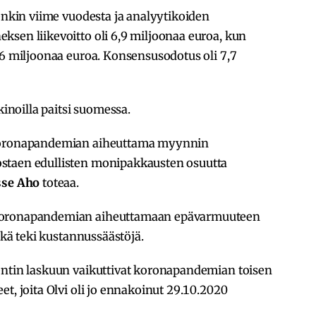
tenkin viime vuodesta ja analyytikoiden
sen liikevoitto oli 6,9 miljoonaa euroa, kun
,6 miljoonaa euroa. Konsensusodotus oli 7,7
kinoilla paitsi suomessa.
 koronapandemian aiheuttama myynnin
staen edullisten monipakkausten osuutta
sse Aho
toteaa.
 koronapandemian aiheuttamaan epävarmuuteen
sekä teki kustannussäästöjä.
entin laskuun vaikuttivat koronapandemian toisen
t, joita Olvi oli jo ennakoinut 29.10.2020