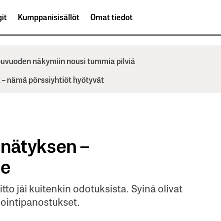
it
Kumppanisisällöt
Omat tiedot
ppuvuoden näkymiin nousi tummia pilviä
– nämä pörssiyhtiöt hyötyvät
nnätyksen –
ee
to jäi kuitenkin odotuksista. Syinä olivat
nointipanostukset.