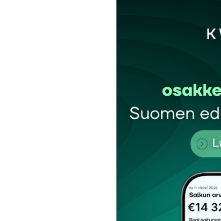
Sähköpostiosoitettasi ei julkaista.
Pakollis
Kommentti
*
Nimesi tai nimimerkkisi
*
Tilaa SalkunRakentajan uutiskirje
Lähetä kommentti