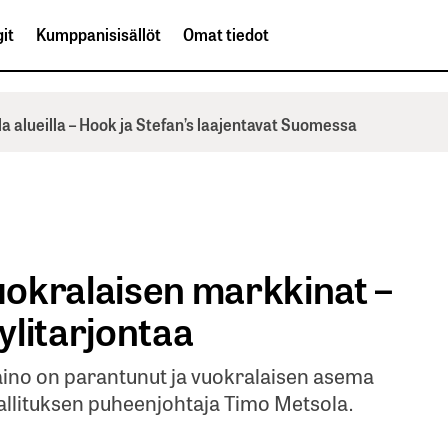
it
Kumppanisisällöt
Omat tiedot
la alueilla – Hook ja Stefan’s laajentavat Suomessa
okralaisen markkinat –
ylitarjontaa
no on parantunut ja vuokralaisen asema
allituksen puheenjohtaja Timo Metsola.