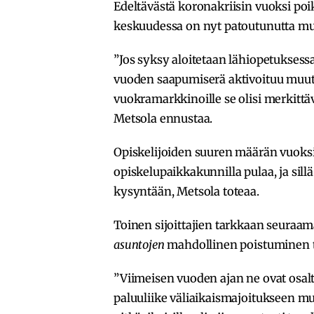
Edeltävästä koronakriisin vuoksi poi
keskuudessa on nyt patoutunutta muu
”Jos syksy aloitetaan lähiopetuksessa
vuoden saapumiserä aktivoituu muutt
vuokramarkkinoille se olisi merkittäv
Metsola ennustaa.
Opiskelijoiden suuren määrän vuoksi 
opiskelupaikkakunnilla pulaa, ja sill
kysyntään, Metsola toteaa.
Toinen sijoittajien tarkkaan seura
asuntojen
mahdollinen poistuminen ta
”Viimeisen vuoden ajan ne ovat osalt
paluuliike väliaikaismajoitukseen m