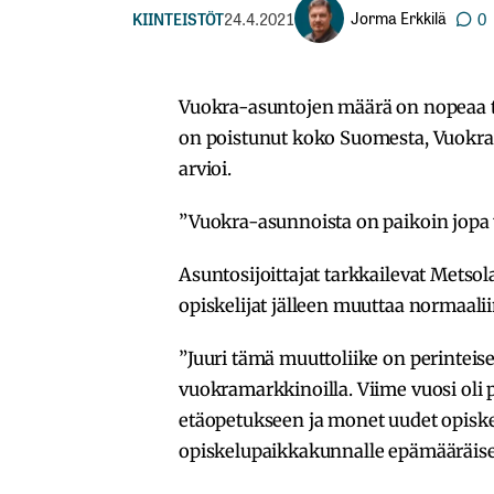
Jorma Erkkilä
KIINTEISTÖT
24.4.2021
0
Vuokra-asuntojen määrä on nopeaa t
on poistunut koko Suomesta, Vuokra
arvioi.
”Vuokra-asunnoista on paikoin jopa y
Asuntosijoittajat tarkkailevat Metso
opiskelijat jälleen muuttaa normaali
”Juuri tämä muuttoliike on perintei
vuokramarkkinoilla. Viime vuosi oli 
etäopetukseen ja monet uudet opiskel
opiskelupaikkakunnalle epämääräise