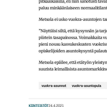
pitkäaikaisilla, eli niin sanotusti tav
paluu minkäänlaiseen normaalitilante
Metsola ei usko vuokra-asuntojen ta
”Näyttäisi siltä, että kysynnän ja t
piirtein tasapainossa. Voimakkaita v
pieni nousu kasvukeskusten vuokris
opiskelijoiden asuntokysyntä palaut
Metsola epäilee, että etätyön yleist
suurista leimallisista asuntomarkkino
vuokra-asunnot
vuokra-asuntopula
KIINTEISTÖT
24.4.2021