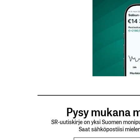
Nimesi tai nimimerkkisi
*
Tilaa SalkunRakentajan uutiskirje
Lähetä kommentti
Pysy mukana m
SR-uutiskirje on yksi Suomen monipuo
Saat sähköpostiisi mielen