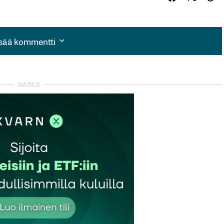
isää kommentti
isää kommentti
autua sisään
rekisteröityä
et kentät on merkitty
*