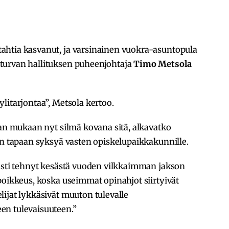
ahtia kasvanut, ja varsinainen vuokra-asuntopula
turvan hallituksen puheenjohtaja
Timo Metsola
litarjontaa”, Metsola kertoo.
lan mukaan nyt silmä kovana sitä, alkavatko
in tapaan syksyä vasten opiskelupaikkakunnille.
sesti tehnyt kesästä vuoden vilkkaimman jakson
poikkeus, koska useimmat opinahjot siirtyivät
ijat lykkäsivät muuton tulevalle
en tulevaisuuteen.”