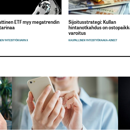
ttinen ETF myy megatrendin
Sijoitusstrategi: Kullan
tarinaa
hintanotkahdus on ostopaikka
varoitus
EN YHTEISTYÖ
KVARN X
KAUPALLINEN YHTEISTYÖ
RAAKA-AINEET