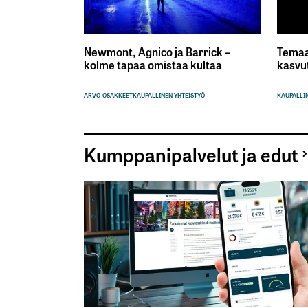
Newmont, Agnico ja Barrick –
Temaa
kolme tapaa omistaa kultaa
kasvu
ARVO-OSAKKEET
KAUPALLINEN YHTEISTYÖ
KAUPALLIN
Kumppanipalvelut ja edut