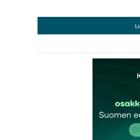
L
L
kirj
Sähköpostiosoitettasi ei julkaista.
Pakollis
Kommentti
*