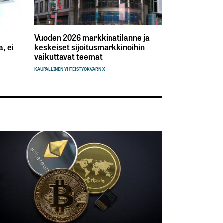
Vuoden 2026 markkinatilanne ja
, ei
keskeiset sijoitusmarkkinoihin
vaikuttavat teemat
KAUPALLINEN YHTEISTYÖ
KVARN X