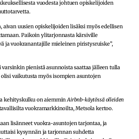
kkeuksellisesta vuodesta johtuen opiskelijoiden
ttotarvetta.
, aivan uusien opiskelijoiden lisäksi myös edellisen
amaan. Paikoin ylitarjonnasta kärsiville
ä ja vuokranantajille mieleinen piristysruiske”,
varsinkin pienistä asunnoista saattaa jälleen tulla
ä olisi vaikutusta myös isompien asuntojen
ama kehityskulku on aiemmin
Airbnb-käytössä olleiden
vallisilta vuokramarkkinoilta, Metsola kertoo.
aan lisänneet vuokra-asuntojen tarjontaa, ja
uuttaisi kysynnän ja tarjonnan suhdetta