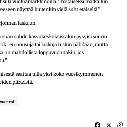
allisilla vuokramarkkinoilla. Toistaiseksi matkailun
eseen näyttää kuitenkin vielä suht etäiseltä.”
rjonnan laskuun.
arjonnan suhde kasvukeskuksissakin pysyisi suurin
uokrien nousuja tai laskuja tuskin nähdään, mutta
sa on mahdollista loppuvuonnakin, jos
uu.”
ymisestä saattaa tulla yksi koko vuosikymmenen
iden piirteistä.
vuokrat