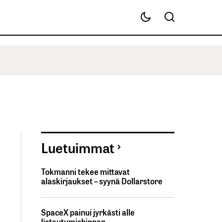
Luetuimmat
Tokmanni tekee mittavat
alaskirjaukset – syynä Dollarstore
SpaceX painui jyrkästi alle
listautumishinnan