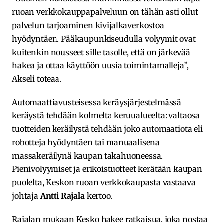
ruoan verkkokauppapalveluun on tähän asti ollut
palvelun tarjoaminen kivijalkaverkostoa
hyödyntäen. Pääkaupunkiseudulla volyymit ovat
kuitenkin nousseet sille tasolle, että on järkevää
hakea ja ottaa käyttöön uusia toimintamalleja”,
Akseli toteaa.
Automaattiavusteisessa keräysjärjestelmässä
keräystä tehdään kolmelta keruualueelta: valtaosa
tuotteiden keräilystä tehdään joko automaatiota eli
robotteja hyödyntäen tai manuaalisena
massakeräilynä kaupan takahuoneessa.
Pienivolyymiset ja erikoistuotteet kerätään kaupan
puolelta, Keskon ruoan verkkokaupasta vastaava
johtaja
Antti Rajala
kertoo.
Rajalan mukaan Kesko hakee ratkaisua, joka nostaa