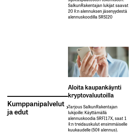
SalkunRakentajan lukijat saavat
20 %:n alennuksen jäsenyydestä
alennuskoodilla SRSI20
Aloita kaupankäynti
kryptovaluutoilla
Kumppanipalvelut
Tarjous SalkunRakentajan
ja edut
lukijoille: Käyttämällä​ ​
alennuskoodia​ ​SRFI17X,​ ​saat​ ​1
%:n treidauskulut​ ​ensimmäiselle​ ​
kuukaudelle​ ​(50%​ ​alennus).