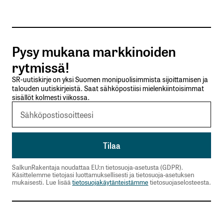
Tilaa SalkunRakentajan uutiskirje
Pysy mukana markkinoiden
Lähetä kommentti
rytmissä!
SR-uutiskirje on yksi Suomen monipuolisimmista sijoittamisen ja
talouden uutiskirjeistä. Saat sähköpostiisi mielenkiintoisimmat
sisällöt kolmesti viikossa.
SalkunRakentaja noudattaa EU:n tietosuoja-asetusta (GDPR).
Käsittelemme tietojasi luottamuksellisesti ja tietosuoja-asetuksen
mukaisesti. Lue lisää
tietosuojakäytänteistämme
tietosuojaselosteesta.