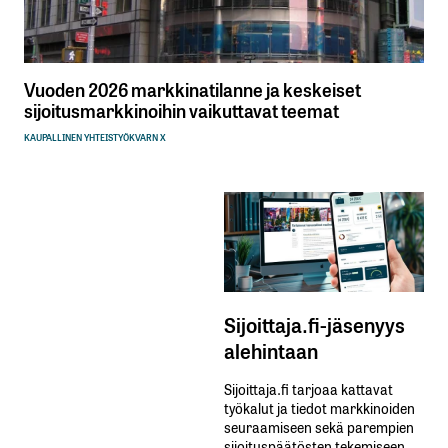
Vuoden 2026 markkinatilanne ja keskeiset
sijoitusmarkkinoihin vaikuttavat teemat
KAUPALLINEN YHTEISTYÖ
KVARN X
Sijoittaja.fi-jäsenyys
alehintaan
Sijoittaja.fi tarjoaa kattavat
työkalut ja tiedot markkinoiden
seuraamiseen sekä parempien
sijoituspäätösten tekemiseen.