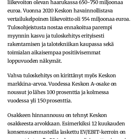
liikevoiton olevan haarukassa 650-750 miljoonaa
euroa. Vuonna 2020 Keskon havainnollistava
vertailukelpoinen liikevoitto oli 554 miljoonaa euroa.
Tulosohjeistusta nostaa ennakoitua parempi
myynnin kasvu ja tuloskehitys erityisesti
rakentamisen ja talotekniikan kaupassa sekä
toimialan aikaisempaa positiivisemmat
loppuvuoden näkymät.
Vahva tuloskehitys on kirittänyt myös Keskon
markkina-arvoa. Vuodessa Keskon A-osake on
noussut jo lähes 100 prosenttia ja kolmessa
vuodessa yli 150 prosenttia.
Osakkeen hinnannousu on tehnyt Keskon
osakkeesta arvokkaan. Esimerkiksi 12 kuukauden
konsensusennusteilla laskettu EV/EBIT-kerroin on