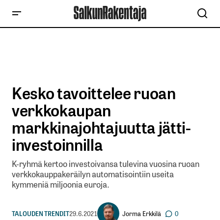
Kesko tavoittelee ruoan
verkkokaupan
markkinajohtajuutta jätti-
investoinnilla
K-ryhmä kertoo investoivansa tulevina vuosina ruoan
verkkokauppakeräilyn automatisointiin useita
kymmeniä miljoonia euroja.
Jorma Erkkilä
TALOUDEN TRENDIT
29.6.2021
0