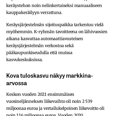
keräystehon noin nelinkertaiseksi manuaaliseen
kauppakeräilyyn verrattuna.
Keräysjärjestelmän sijoituspaikka tarkentuu vielä
myöhemmin. K-ryhmän tavoitteena on lähivuosien
aikana kasvattaa automaattiavusteisen
keräysjärjestelmän verkostoa sekä
pääkaupunkiseudulla että muissa
kasvukeskuksissa.
Kova tuloskasvu näkyy markkina-
arvossa
Keskon vuoden 2021 ensimmäisen
vuosineljänneksen liikevaihto oli noin 2 539
miljoonaa euroa ja vertailukelpoinen liikevoitto oli
noin 116 miljoonaa euroa. Vuoden 2020