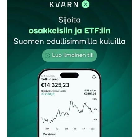
Sähköpostiosoitettasi ei julkaista.
Pakolliset
kentät on merkitty
*
Kommentti
*
Nimesi tai nimimerkkisi
*
Sähköpostiosoitteesi
*