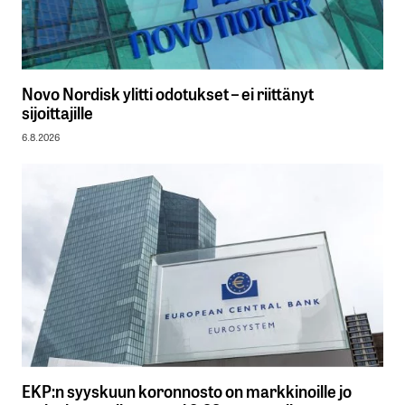
Novo Nordisk ylitti odotukset – ei riittänyt
sijoittajille
6.8.2026
EKP:n syyskuun koronnosto on markkinoille jo