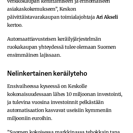
verkkokaupan kehittämiseen ja erinomaiseen
asiakaskokemukseen”, Keskon
päivittäistavarakaupan toimialajohtaja
Ari Akseli
kertoo.
Automaattiavusteisen keräilyjärjestelmän
ruokakaupan yhteydessä tulee olemaan Suomen
ensimmäinen lajissaan.
Nelinkertainen keräilyteho
Ensivaiheessa kyseessä on Keskolle
kokonaisuudessaan lähes 10 miljoonan investointi,
ja tulevina vuosina investoinnit pelkästään
automatisaation kasvavat useisiin kymmeniin
miljooniin euroihin.
”Suomen kokoisessa markkinassa tehokkain tapa