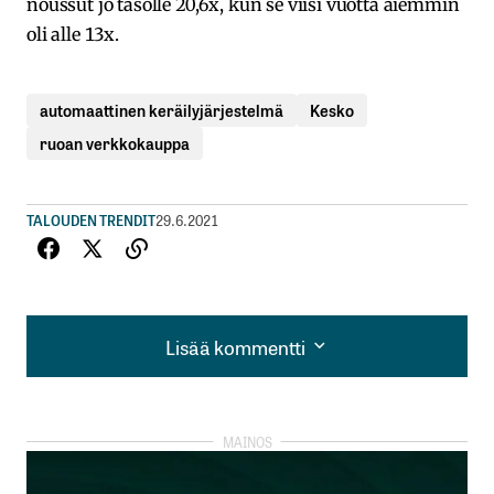
noussut jo tasolle 20,6x, kun se viisi vuotta aiemmin
oli alle 13x.
automaattinen keräilyjärjestelmä
Kesko
ruoan verkkokauppa
TALOUDEN TRENDIT
29.6.2021
Lisää kommentti
Lisää kommentti
kirjautua
sisään
rekisteröityä