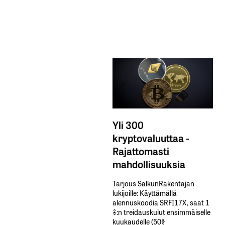
Yli 300
kryptovaluuttaa -
Rajattomasti
mahdollisuuksia
Tarjous SalkunRakentajan
lukijoille: Käyttämällä​ ​
alennuskoodia​ ​SRFI17X,​ ​saat​ ​1
%:n treidauskulut​ ​ensimmäiselle​ ​
kuukaudelle​ ​(50%​ ​