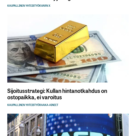
KAUPALLINEN YHTEISTYÖ
KVARN X
Sijoitusstrategi: Kullan hintanotkahdus on
ostopaikka, ei varoitus
KAUPALLINEN YHTEISTYÖ
RAAKA-AINEET