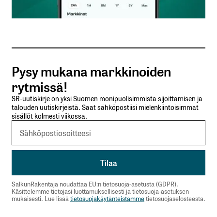
Sähköpostiosoitteesi
*
Tilaa SalkunRakentajan uutiskirje
Pysy mukana markkinoiden
Lähetä kommentti
rytmissä!
SR-uutiskirje on yksi Suomen monipuolisimmista sijoittamisen ja
talouden uutiskirjeistä. Saat sähköpostiisi mielenkiintoisimmat
sisällöt kolmesti viikossa.
SalkunRakentaja noudattaa EU:n tietosuoja-asetusta (GDPR).
Käsittelemme tietojasi luottamuksellisesti ja tietosuoja-asetuksen
mukaisesti. Lue lisää
tietosuojakäytänteistämme
tietosuojaselosteesta.