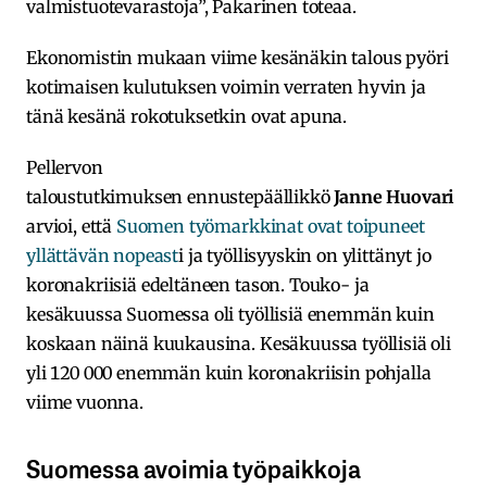
valmistuotevarastoja”, Pakarinen toteaa.
Ekonomistin mukaan viime kesänäkin talous pyöri
kotimaisen kulutuksen voimin verraten hyvin ja
tänä kesänä rokotuksetkin ovat apuna.
Pellervon
taloustutkimuksen ennustepäällikkö
Janne Huovari
arvioi, että
Suomen työmarkkinat ovat toipuneet
yllättävän nopeast
i ja työllisyyskin on ylittänyt jo
koronakriisiä edeltäneen tason. Touko- ja
kesäkuussa Suomessa oli työllisiä enemmän kuin
koskaan näinä kuukausina. Kesäkuussa työllisiä oli
yli 120 000 enemmän kuin koronakriisin pohjalla
viime vuonna.
Suomessa avoimia työpaikkoja