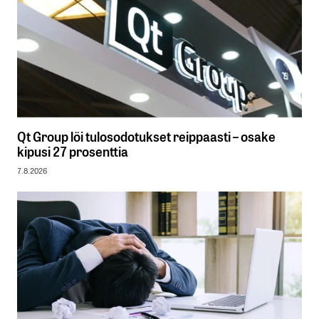
Qt Group löi tulosodotukset reippaasti – osake
kipusi 27 prosenttia
7.8.2026