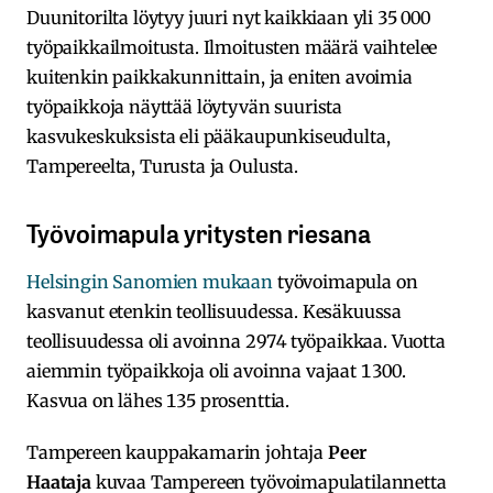
Duunitorilta löytyy juuri nyt kaikkiaan yli 35 000
työpaikkailmoitusta. Ilmoitusten määrä vaihtelee
kuitenkin paikkakunnittain, ja eniten avoimia
työpaikkoja näyttää löytyvän suurista
kasvukeskuksista eli pääkaupunkiseudulta,
Tampereelta, Turusta ja Oulusta.
Työvoimapula yritysten riesana
Helsingin Sanomien mukaan
työvoimapula on
kasvanut etenkin teollisuudessa. Kesäkuussa
teollisuudessa oli avoinna 2 974 työpaikkaa. Vuotta
aiemmin työpaikkoja oli avoinna vajaat 1 300.
Kasvua on lähes 135 prosenttia.
Tampereen kauppakamarin johtaja
Peer
Haataja
kuvaa Tampereen työvoimapulatilannetta