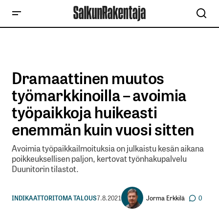
Dramaattinen muutos
työmarkkinoilla – avoimia
työpaikkoja huikeasti
enemmän kuin vuosi sitten
Avoimia työpaikkailmoituksia on julkaistu kesän aikana
poikkeuksellisen paljon, kertovat työnhakupalvelu
Duunitorin tilastot.
Jorma Erkkilä
INDIKAATTORIT
OMA TALOUS
7.8.2021
0