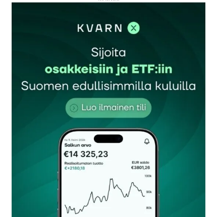
kirjautua
sisään
rekisteröityä
Sähköpostiosoitettasi ei julkaista.
Pakolliset
kentät on merkitty
*
Kommentti
*
Nimesi tai nimimerkkisi
*