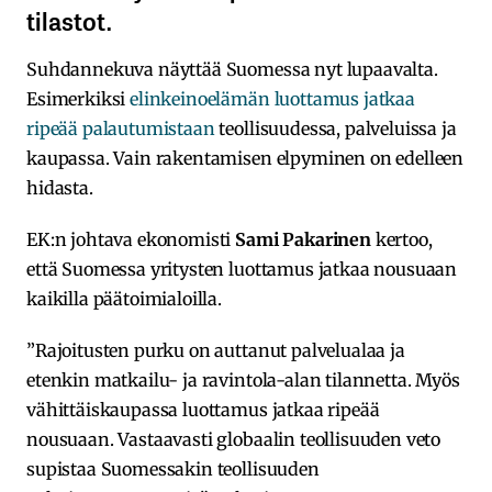
tilastot.
Suhdannekuva näyttää Suomessa nyt lupaavalta.
Esimerkiksi
elinkeinoelämän luottamus jatkaa
ripeää palautumistaan
teollisuudessa, palveluissa ja
kaupassa. Vain rakentamisen elpyminen on edelleen
hidasta.
EK:n johtava ekonomisti
Sami
Pakarinen
kertoo,
että Suomessa yritysten luottamus jatkaa nousuaan
kaikilla päätoimialoilla.
”Rajoitusten purku on auttanut palvelualaa ja
etenkin matkailu- ja ravintola-alan tilannetta. Myös
vähittäiskaupassa luottamus jatkaa ripeää
nousuaan. Vastaavasti globaalin teollisuuden veto
supistaa Suomessakin teollisuuden