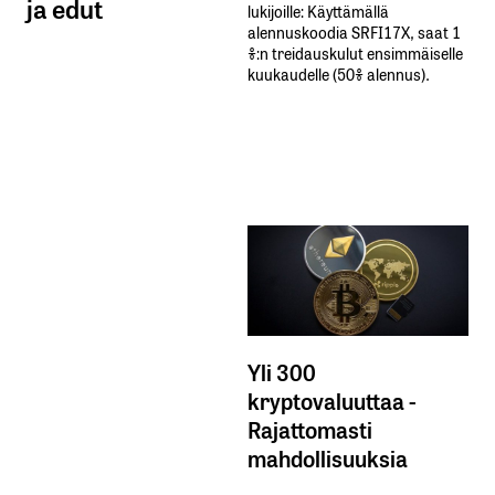
ja edut
lukijoille: Käyttämällä​ ​
alennuskoodia​ ​SRFI17X,​ ​saat​ ​1
%:n treidauskulut​ ​ensimmäiselle​ ​
kuukaudelle​ ​(50%​ ​alennus).
Yli 300
kryptovaluuttaa -
Rajattomasti
mahdollisuuksia