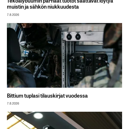
Tekoälybuumin parhaat tuotot saattavat löytyä
muistin ja sähkön niukkuudesta
7.8.2026
Bittium tuplasi tilauskirjat vuodessa
7.8.2026