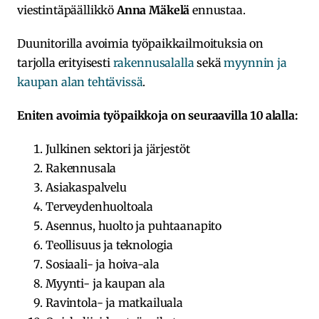
viestintäpäällikkö
Anna Mäkelä
ennustaa.
Duunitorilla avoimia työpaikkailmoituksia on
tarjolla erityisesti
rakennusalalla
sekä
myynnin ja
kaupan alan tehtävissä
.
Eniten avoimia työpaikkoja on seuraavilla 10 alalla:
Julkinen sektori ja järjestöt
Rakennusala
Asiakaspalvelu
Terveydenhuoltoala
Asennus, huolto ja puhtaanapito
Teollisuus ja teknologia
Sosiaali- ja hoiva-ala
Myynti- ja kaupan ala
Ravintola- ja matkailuala