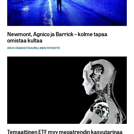
Newmont, Agnico ja Barrick – kolme tapaa
omistaa kultaa
ARVO-OSAKKEET
KAUPALLINEN YHTEISTYÖ
Temaattinen ETF myy megatrendin kasvutarinaa