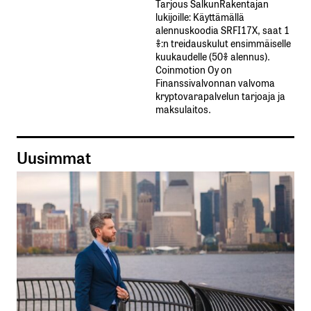
Tarjous SalkunRakentajan
lukijoille: Käyttämällä​ ​
alennuskoodia​ ​SRFI17X,​ ​saat​ ​1
%:n treidauskulut​ ​ensimmäiselle​ ​
kuukaudelle​ ​(50%​ ​alennus).
Coinmotion Oy on
Finanssivalvonnan valvoma
kryptovarapalvelun tarjoaja ja
maksulaitos.
Uusimmat