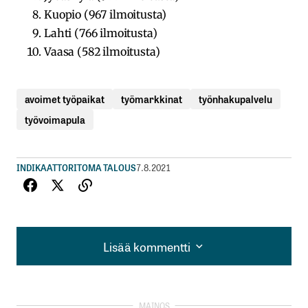
Kuopio (967 ilmoitusta)
Lahti (766 ilmoitusta)
Vaasa (582 ilmoitusta)
avoimet työpaikat
työmarkkinat
työnhakupalvelu
työvoimapula
INDIKAATTORIT
OMA TALOUS
7.8.2021
Lisää kommentti
Lisää kommentti