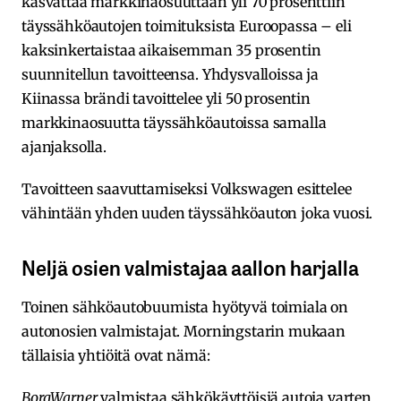
kasvattaa markkinaosuuttaan yli 70 prosenttiin
täyssähköautojen toimituksista Euroopassa – eli
kaksinkertaistaa aikaisemman 35 prosentin
suunnitellun tavoitteensa. Yhdysvalloissa ja
Kiinassa brändi tavoittelee yli 50 prosentin
markkinaosuutta täyssähköautoissa samalla
ajanjaksolla.
Tavoitteen saavuttamiseksi Volkswagen esittelee
vähintään yhden uuden täyssähköauton joka vuosi.
Neljä osien valmistajaa aallon harjalla
Toinen sähköautobuumista hyötyvä toimiala on
autonosien valmistajat. Morningstarin mukaan
tällaisia yhtiöitä ovat nämä:
BorgWarner
valmistaa sähkökäyttöisiä autoja varten