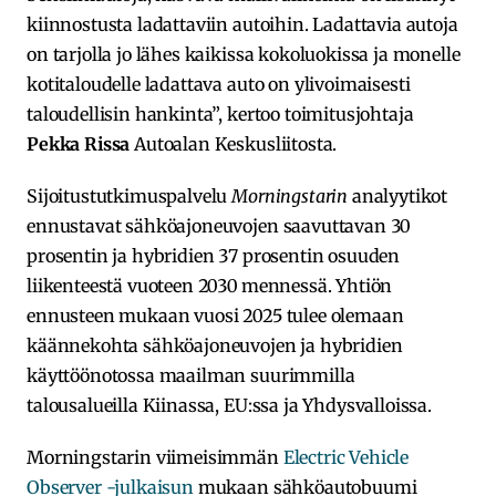
kiinnostusta ladattaviin autoihin. Ladattavia autoja
on tarjolla jo lähes kaikissa kokoluokissa ja monelle
kotitaloudelle ladattava auto on ylivoimaisesti
taloudellisin hankinta”, kertoo toimitusjohtaja
Pekka Rissa
Autoalan Keskusliitosta.
Sijoitustutkimuspalvelu
Morningstarin
analyytikot
ennustavat sähköajoneuvojen saavuttavan 30
prosentin ja hybridien 37 prosentin osuuden
liikenteestä vuoteen 2030 mennessä. Yhtiön
ennusteen mukaan vuosi 2025 tulee olemaan
käännekohta sähköajoneuvojen ja hybridien
käyttöönotossa maailman suurimmilla
talousalueilla Kiinassa, EU:ssa ja Yhdysvalloissa.
Morningstarin viimeisimmän
Electric Vehicle
Observer -julkaisun
mukaan sähköautobuumi