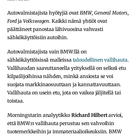
Autovalmistajista hyötyjiä ovat
BMW
,
General Motors
,
Ford
ja
Volkswagen
. Kaikki nämä yhtiöt ovat
päättäneet panostaa lähivuosina vahvasti
sähkökäyttöisiin autoihin.
Autovalmistajista vain BMW:llä on
sähkökäyttöisissä malleissa
taloudellinen vallihauta
.
Vallihaudan saavuttaneella yrityksellä on selkeä etu
kilpailijoihinsa nähden, minkä ansiosta se voi
suojata markkinaosuuttaan ja kannattavuuttaan.
Vallihauta on usein etu, jota on vaikea jäljitellä tai
toistaa.
Morningstarin analyytikko
Richard Hilbert
arvioi,
että BMW:n vallihauta perustuu sen vahvoihin
tuotemerkkeihin ja immateriaalioikeuksiin. BMW