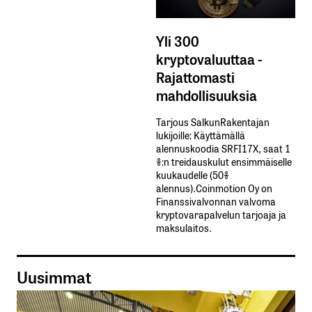
Yli 300
kryptovaluuttaa -
Rajattomasti
mahdollisuuksia
Tarjous SalkunRakentajan
lukijoille: Käyttämällä​ ​
alennuskoodia​ ​SRFI17X,​ ​saat​ ​1
%:n treidauskulut​ ​ensimmäiselle​ ​
kuukaudelle​ ​(50%​ ​
alennus).Coinmotion Oy on
Finanssivalvonnan valvoma
kryptovarapalvelun tarjoaja ja
maksulaitos.
Uusimmat