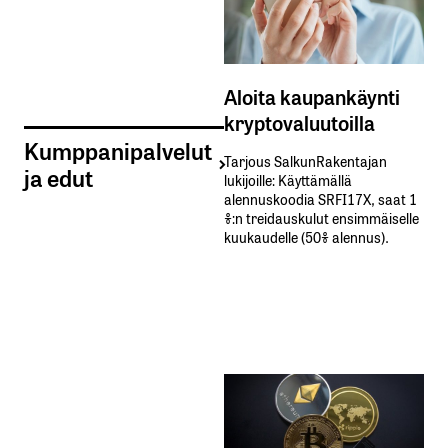
Aloita kaupankäynti
kryptovaluutoilla
Kumppanipalvelut
Tarjous SalkunRakentajan
ja edut
lukijoille: Käyttämällä​ ​
alennuskoodia​ ​SRFI17X,​ ​saat​ ​1
%:n treidauskulut​ ​ensimmäiselle​ ​
kuukaudelle​ ​(50%​ ​alennus).