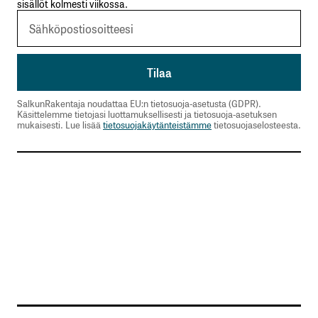
sisällöt kolmesti viikossa.
Sähköpostiosoitettasi ei julkaista.
Pakolliset
kentät on merkitty
*
Kommentti
*
SalkunRakentaja noudattaa EU:n tietosuoja-asetusta (GDPR).
Käsittelemme tietojasi luottamuksellisesti ja tietosuoja-asetuksen
mukaisesti. Lue lisää
tietosuojakäytänteistämme
tietosuojaselosteesta.
Nimesi tai nimimerkkisi
*
Sähköpostiosoitteesi
*
Tilaa SalkunRakentajan uutiskirje
Lähetä kommentti