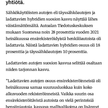
yhtiötä.
Sähkökäyttöisten autojen eli täyssähköautojen ja
ladattavien hybridien suosion kasvu näyttää lähes
väistämättömältä. Autoalan Tiedotuskeskuksen
mukaan Suomessa noin 28 prosenttia vuoden 2021
heinäkuussa ensirekisteröidyistä henkilöautoista oli
ladattavia. Näistä ladattavien hybridien osuus oli 18
prosenttia ja täyssähköautojen 10 prosenttia.
Ladattavien autojen suosion kasvua selittää osaltaan
niiden tarjonnan kasvu.
”Ladattavien autojen osuus ensirekisteröinneistä oli
heinäkuussa samaa suuruusluokkaa kuin koko
alkuvuoden rekisteröinneistä. Vaikka suurin osa
ensirekisteröitävistä autoista on vielä perinteisiä
bensiiniautoja, kasvava mallivalikoima on lisännyt