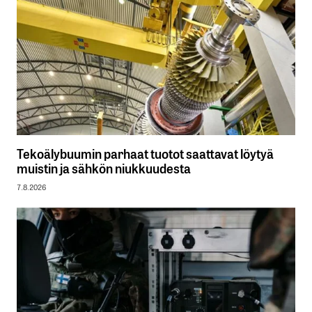
Tekoälybuumin parhaat tuotot saattavat löytyä
muistin ja sähkön niukkuudesta
7.8.2026