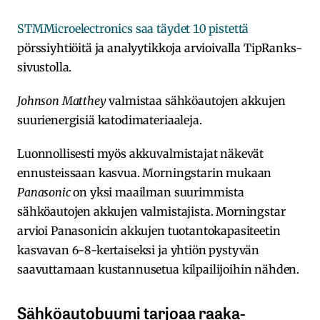
STMMicroelectronics saa täydet 10 pistettä
pörssiyhtiöitä ja analyytikkoja arvioivalla TipRanks-
sivustolla.
Johnson Matthey
valmistaa sähköautojen akkujen
suurienergisiä katodimateriaaleja.
Luonnollisesti myös akkuvalmistajat näkevät
ennusteissaan kasvua. Morningstarin mukaan
Panasonic
on yksi maailman suurimmista
sähköautojen akkujen valmistajista. Morningstar
arvioi Panasonicin akkujen tuotantokapasiteetin
kasvavan 6-8-kertaiseksi ja yhtiön pystyvän
saavuttamaan kustannusetua kilpailijoihin nähden.
Sähköautobuumi tarjoaa raaka-