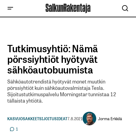
Tutkimusyhtiö: Nämä
pörssiyhtiöt hyötyvät
sähköautobuumista
Sähköautotrendistä hyötyvät monet muutkin
pörssiyhtiöt kuin sähköautovalmistaja Tesla.
Sijoitustutkimuspalvelu Morningstar tunnistaa 12
tällaista yhtiötä.
Jorma Erkkilä
KASVUOSAKKEET
SIJOITUSIDEAT
7.8.2021
1