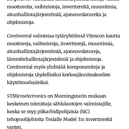
moottoreita, vaihteistoja, inverttereitä, muuntimia,
akunhallintajärjestelmiä, ajoneuvolatureita ja
ohjelmistoja.
Continental
valmistaa tytäryhtiönsä Vitescon kautta
moottoreja, vaihteistoja, invertterejä, muuntimia,
akunhallintajärjestelmiä, ajoneuvolatureja,
lämmönhallintajärjestelmiä ja ohjelmistoja.
Continental myös yhdistää komponentteja ja
ohjelmistoja täydellisiksi korkeajänniteakselien
käyttömoduuleiksi.
STMicroelectronic
s on Morningstarin mukaan
keskeinen toimittaja sähköautojen valmistajille,
koska se myy piikarbidipohjaisia (SiC)
tehopuolijohteita Teslalle Model 3:n inverttereitä
varten.