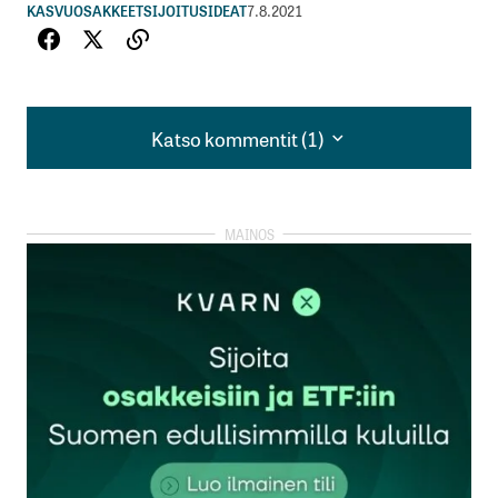
KASVUOSAKKEET
SIJOITUSIDEAT
7.8.2021
Katso kommentit (1)
Katso kommentit (1)
Vetysähköauto on mainio vaihtoehto
akkusähköautolle.
Vetyauton tankkaa 3-4 minuutissa ja sillä ajaa noin
700 km. Toyota Mirailla on päästy säästeliäästi
ajettuna jopa yli 1000 km yhdellä tankkauksella ja
Hyundai Nexolla lähes 900 km.
Vetysähköauton yksi hyvä puoli on myös se ettei
sisätilojen lämmitys lyhennä talvella
toimintamatkaa.
Myöskään toimintamatka ei iän myötä lyhene
kuten käy akkusähköautoille.
Vetyauto jopa puhdistaa ilmaa ajon aikana.