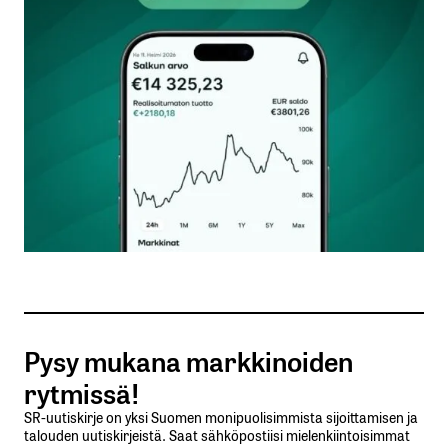
Suomi on Euroopan ainut maa jossa ei ole vielä
vetytankkausasemia.
Suomeenkin pitäisi pikkuhiljaa alkaa rakentamaan
vedyntankkausverkostoa.
Jennakivi
8.8.2021 at 09:27
Vastaa
kirjautua
sisään
rekisteröityä
Pysy mukana markkinoiden
rytmissä!
SR-uutiskirje on yksi Suomen monipuolisimmista sijoittamisen ja
talouden uutiskirjeistä. Saat sähköpostiisi mielenkiintoisimmat