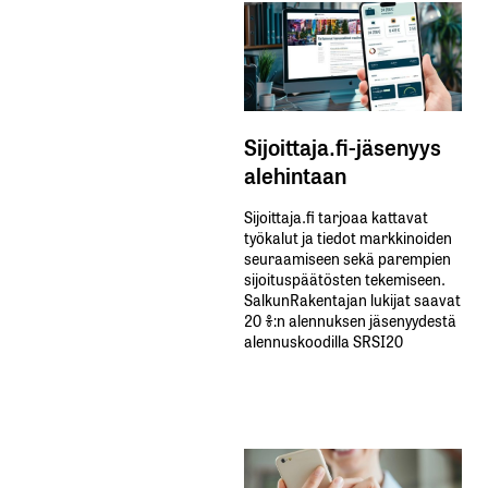
Sijoittaja.fi-jäsenyys
alehintaan
Sijoittaja.fi tarjoaa kattavat
työkalut ja tiedot markkinoiden
seuraamiseen sekä parempien
sijoituspäätösten tekemiseen.
SalkunRakentajan lukijat saavat
20 %:n alennuksen jäsenyydestä
alennuskoodilla SRSI20