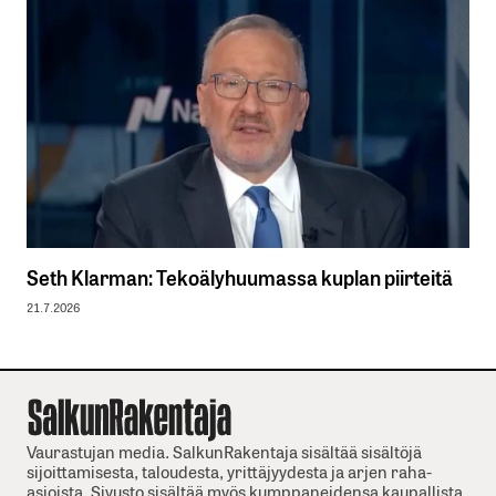
Seth Klarman: Tekoälyhuumassa kuplan piirteitä
21.7.2026
Vaurastujan media. SalkunRakentaja sisältää sisältöjä
sijoittamisesta, taloudesta, yrittäjyydesta ja arjen raha-
asioista. Sivusto sisältää myös kumppaneidensa kaupallista