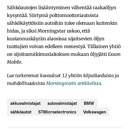
Sähköautojen lisääntyminen vähentää raakaöljyn
kysyntää. Siirtymä polttomoottoriautoista
sähkökäyttöisiin autoihin tulee olemaan kuitenkin
hidas, ja siksi Morningstar uskoo, että
kustannuskäyrän alaosissa sijaitsevien öljyn
tuottajien voivan edelleen menestyä. Tällainen yhtiö
on sijoitustutkimuslaitoksen mukaan öljyjätti
Exxon
Mobile
.
Lue tarkemmat kuvaukset 12 yhtiön kilpailueduista ja
mahdollisuuksista
Morningstarin artikkelista
.
akkuvalmistajat
autovalmistajat
BMW
sähköautot
STMicroelectronics
Volkswagen