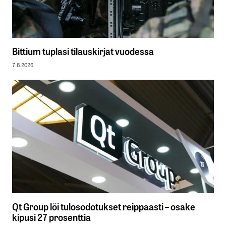
Bittium tuplasi tilauskirjat vuodessa
7.8.2026
Qt Group löi tulosodotukset reippaasti – osake
kipusi 27 prosenttia