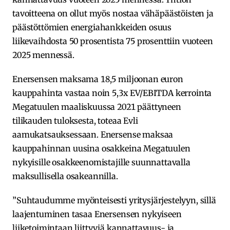
tavoitteena on ollut myös nostaa vähäpäästöisten ja
päästöttömien energiahankkeiden osuus
liikevaihdosta 50 prosentista 75 prosenttiin vuoteen
2025 mennessä.
Enersensen maksama 18,5 miljoonan euron
kauppahinta vastaa noin 5,3x EV/EBITDA kerrointa
Megatuulen maaliskuussa 2021 päättyneen
tilikauden tuloksesta, toteaa Evli
aamukatsauksessaan. Enersense maksaa
kauppahinnan uusina osakkeina Megatuulen
nykyisille osakkeenomistajille suunnattavalla
maksullisella osakeannilla.
”Suhtaudumme myönteisesti yritysjärjestelyyn, sillä
laajentuminen tasaa Enersensen nykyiseen
liiketoimintaan liittyviä kannattavuus- ja