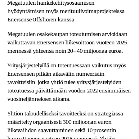
Megatuulen hankekehitysosaamisen
hyödyntämisen myös merituulivoimaprojekteissa
Enersense Offshoren kanssa.
Megatuulen osakekaupan toteutumisen arvioidaan
vaikuttavan Enersensen liikevoittoon vuoteen 2025
mennessä yhteensä noin 20–40 miljoonaa euroa.
Yritysjärjestelyillä on toteutuessaan vaikutus myös
Enersensen pitkän aikavälin numeerisiin
tavoitteisiin, jotka yhtiö tulee yritysjärjestelyiden
toteutuessa päivittämään vuoden 2022 ensimmäisen
vuosineljänneksen aikana.
Yhtiön taloudelliseksi tavoitteeksi on strategiassa
määritelty orgaanisesti 300 miljoonan euron
liikevaihdon saavuttaminen sekä 10 prosentin
kannattavuus vuoteen 2025 mennessä. Yhtiön