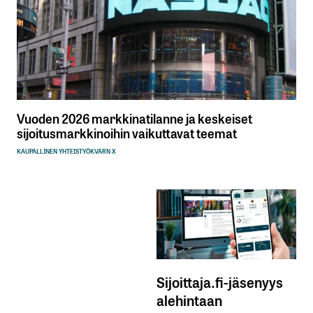
Vuoden 2026 markkinatilanne ja keskeiset
sijoitusmarkkinoihin vaikuttavat teemat
KAUPALLINEN YHTEISTYÖ
KVARN X
Sijoittaja.fi-jäsenyys
alehintaan