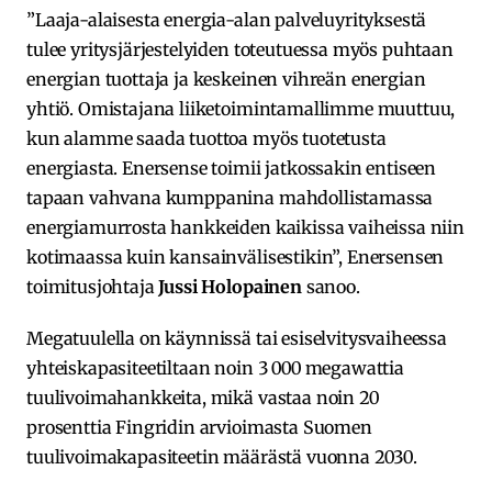
”Laaja-alaisesta energia-alan palveluyrityksestä
tulee yritysjärjestelyiden toteutuessa myös puhtaan
energian tuottaja ja keskeinen vihreän energian
yhtiö. Omistajana liiketoimintamallimme muuttuu,
kun alamme saada tuottoa myös tuotetusta
energiasta. Enersense toimii jatkossakin entiseen
tapaan vahvana kumppanina mahdollistamassa
energiamurrosta hankkeiden kaikissa vaiheissa niin
kotimaassa kuin kansainvälisestikin”, Enersensen
toimitusjohtaja
Jussi Holopainen
sanoo.
Megatuulella on käynnissä tai esiselvitysvaiheessa
yhteiskapasiteetiltaan noin 3 000 megawattia
tuulivoimahankkeita, mikä vastaa noin 20
prosenttia Fingridin arvioimasta Suomen
tuulivoimakapasiteetin määrästä vuonna 2030.