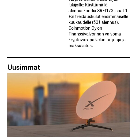
lukijoille: Käyttämällä​ ​
alennuskoodia​ ​SRFI17X,​ ​saat​ ​1
%:n treidauskulut​ ​ensimmäiselle​ ​
kuukaudelle​ ​(50%​ ​alennus).
Coinmotion Oy on
Finanssivalvonnan valvoma
kryptovarapalvelun tarjoaja ja
maksulaitos.
Uusimmat