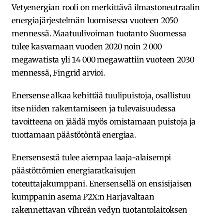
Vetyenergian rooli on merkittävä ilmastoneutraalin
energiajärjestelmän luomisessa vuoteen 2050
mennessä. Maatuulivoiman tuotanto Suomessa
tulee kasvamaan vuoden 2020 noin 2 000
megawatista yli 14 000 megawattiin vuoteen 2030
mennessä, Fingrid arvioi.
Enersense alkaa kehittää tuulipuistoja, osallistuu
itse niiden rakentamiseen ja tulevaisuudessa
tavoitteena on jäädä myös omistamaan puistoja ja
tuottamaan päästötöntä energiaa.
Enersensestä tulee aiempaa laaja-alaisempi
päästöttömien energiaratkaisujen
toteuttajakumppani. Enersensellä on ensisijaisen
kumppanin asema P2X:n Harjavaltaan
rakennettavan vihreän vedyn tuotantolaitoksen