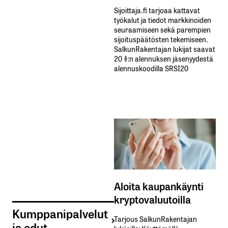
Sijoittaja.fi tarjoaa kattavat
työkalut ja tiedot markkinoiden
seuraamiseen sekä parempien
sijoituspäätösten tekemiseen.
SalkunRakentajan lukijat saavat
20 %:n alennuksen jäsenyydestä
alennuskoodilla SRSI20
Aloita kaupankäynti
kryptovaluutoilla
Kumppanipalvelut
Tarjous SalkunRakentajan
ja edut