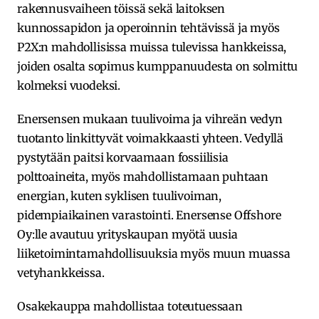
rakennusvaiheen töissä sekä laitoksen
kunnossapidon ja operoinnin tehtävissä ja myös
P2X:n mahdollisissa muissa tulevissa hankkeissa,
joiden osalta sopimus kumppanuudesta on solmittu
kolmeksi vuodeksi.
Enersensen mukaan tuulivoima ja vihreän vedyn
tuotanto linkittyvät voimakkaasti yhteen. Vedyllä
pystytään paitsi korvaamaan fossiilisia
polttoaineita, myös mahdollistamaan puhtaan
energian, kuten syklisen tuulivoiman,
pidempiaikainen varastointi. Enersense Offshore
Oy:lle avautuu yrityskaupan myötä uusia
liiketoimintamahdollisuuksia myös muun muassa
vetyhankkeissa.
Osakekauppa mahdollistaa toteutuessaan