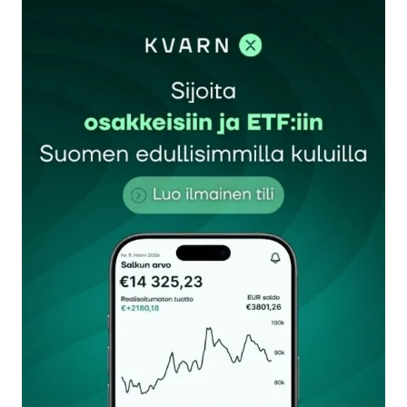
kirjautua
sisään
rekisteröityä
Sähköpostiosoitettasi ei julkaista.
Pakolliset
kentät on merkitty
*
Kommentti
*
Nimesi tai nimimerkkisi
*