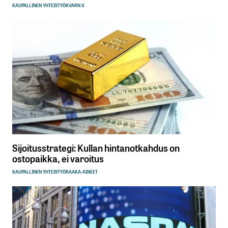
KAUPALLINEN YHTEISTYÖ
KVARN X
Sijoitusstrategi: Kullan hintanotkahdus on
ostopaikka, ei varoitus
KAUPALLINEN YHTEISTYÖ
RAAKA-AINEET