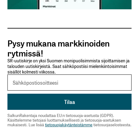
Sähköpostiosoitteesi
*
Tilaa SalkunRakentajan uutiskirje
Pysy mukana markkinoiden
Lähetä kommentti
rytmissä!
SR-uutiskirje on yksi Suomen monipuolisimmista sijoittamisen ja
talouden uutiskirjeistä. Saat sähköpostiisi mielenkiintoisimmat
sisällöt kolmesti viikossa.
SalkunRakentaja noudattaa EU:n tietosuoja-asetusta (GDPR).
Käsittelemme tietojasi luottamuksellisesti ja tietosuoja-asetuksen
mukaisesti. Lue lisää
tietosuojakäytänteistämme
tietosuojaselosteesta.