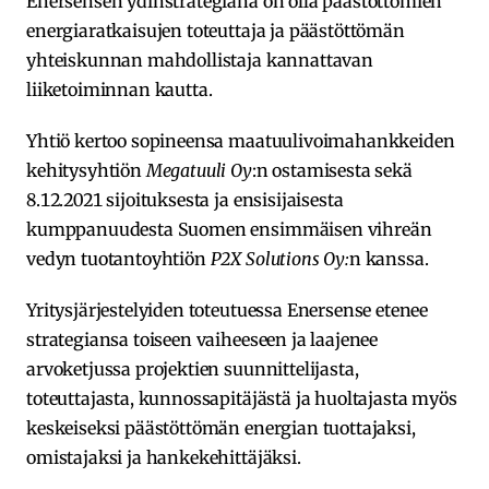
Enersensen ydinstrategiana on olla päästöttömien
energiaratkaisujen toteuttaja ja päästöttömän
yhteiskunnan mahdollistaja kannattavan
liiketoiminnan kautta.
Yhtiö kertoo sopineensa maatuulivoimahankkeiden
kehitysyhtiön
Megatuuli Oy
:n ostamisesta sekä
8.12.2021 sijoituksesta ja ensisijaisesta
kumppanuudesta Suomen ensimmäisen vihreän
vedyn tuotantoyhtiön
P2X Solutions Oy:
n kanssa.
Yritysjärjestelyiden toteutuessa Enersense etenee
strategiansa toiseen vaiheeseen ja laajenee
arvoketjussa projektien suunnittelijasta,
toteuttajasta, kunnossapitäjästä ja huoltajasta myös
keskeiseksi päästöttömän energian tuottajaksi,
omistajaksi ja hankekehittäjäksi.