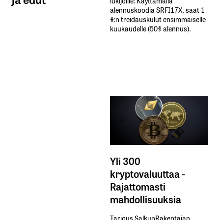
lukijoille: Käyttämällä​ ​
alennuskoodia​ ​SRFI17X,​ ​saat​ ​1
%:n treidauskulut​ ​ensimmäiselle​ ​
kuukaudelle​ ​(50%​ ​alennus).
Yli 300
kryptovaluuttaa -
Rajattomasti
mahdollisuuksia
Tarjous SalkunRakentajan