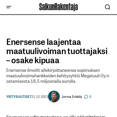
Enersense laajentaa
maatuulivoiman tuottajaksi
– osake kipuaa
Enersense ilmoitti allekirjoittaneensa sopimuksen
maatuulivoimahankkeiden kehitysyhtiö Megatuuli Oy:n
ostamisesta 18,5 miljoonalla eurolla.
Jorma Erkkilä
YRITYSUUTISET
21.12.2021
0