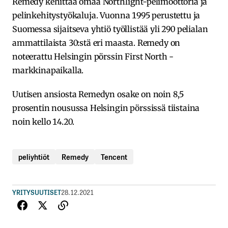
Remedy kehittää omaa Northlight-pelimoottoria ja
pelinkehitystyökaluja. Vuonna 1995 perustettu ja
Suomessa sijaitseva yhtiö työllistää yli 290 pelialan
ammattilaista 30:stä eri maasta. Remedy on
noteerattu Helsingin pörssin First North -
markkinapaikalla.
Uutisen ansiosta Remedyn osake on noin 8,5
prosentin nousussa Helsingin pörssissä tiistaina
noin kello 14.20.
peliyhtiöt
Remedy
Tencent
YRITYSUUTISET
28.12.2021