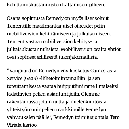
kehittämiskustannusten kattamisen jälkeen.
Osana sopimusta Remedy on myös lisensoinut
Tencentille maailmanlaajuiset oikeudet pelin
mobiiliversion kehittämiseen ja julkaisemiseen.
Tencent vastaa mobiiliversion kehitys- ja
julkaisukustannuksista. Mobiiliversion osalta yhtiöt
ovat sopineet erillisestä tulonjakomallista.
”Vanguard on Remedyn ensikosketus Games-as-a-
Service (GaaS) -liiketoimintamalliin, ja sen
toteuttamisesta vastaa huipputiimimme ilmaiseksi
ladattavien pelien asiantuntijoita. Olemme
rakentamassa jotain uutta ja mielenkiintoista
yhteistyömoninpelien markkinoille Remedyn
vahvuuksien päälle”, Remedyn toimitusjohtaja
Tero
Virtala
kertoo.