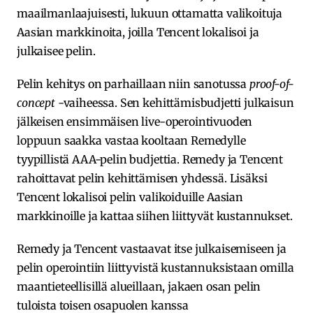
maailmanlaajuisesti, lukuun ottamatta valikoituja
Aasian markkinoita, joilla Tencent lokalisoi ja
julkaisee pelin.
Pelin kehitys on parhaillaan niin sanotussa
proof-of-
concept
-vaiheessa. Sen kehittämisbudjetti julkaisun
jälkeisen ensimmäisen live-operointivuoden
loppuun saakka vastaa kooltaan Remedylle
tyypillistä AAA-pelin budjettia. Remedy ja Tencent
rahoittavat pelin kehittämisen yhdessä. Lisäksi
Tencent lokalisoi pelin valikoiduille Aasian
markkinoille ja kattaa siihen liittyvät kustannukset.
Remedy ja Tencent vastaavat itse julkaisemiseen ja
pelin operointiin liittyvistä kustannuksistaan omilla
maantieteellisillä alueillaan, jakaen osan pelin
tuloista toisen osapuolen kanssa