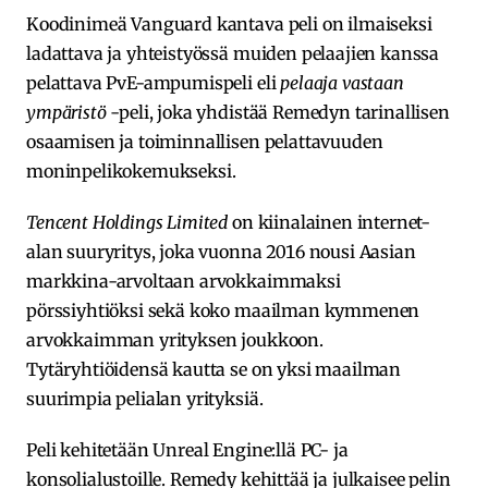
Koodinimeä Vanguard kantava peli on ilmaiseksi
ladattava ja yhteistyössä muiden pelaajien kanssa
pelattava PvE-ampumispeli eli
pelaaja vastaan
ympäristö
-peli, joka yhdistää Remedyn tarinallisen
osaamisen ja toiminnallisen pelattavuuden
moninpelikokemukseksi.
Tencent Holdings Limited
on kiinalainen internet-
alan suuryritys, joka vuonna 2016 nousi Aasian
markkina-arvoltaan arvokkaimmaksi
pörssiyhtiöksi sekä koko maailman kymmenen
arvokkaimman yrityksen joukkoon.
Tytäryhtiöidensä kautta se on yksi maailman
suurimpia pelialan yrityksiä.
Peli kehitetään Unreal Engine:llä PC- ja
konsolialustoille. Remedy kehittää ja julkaisee pelin