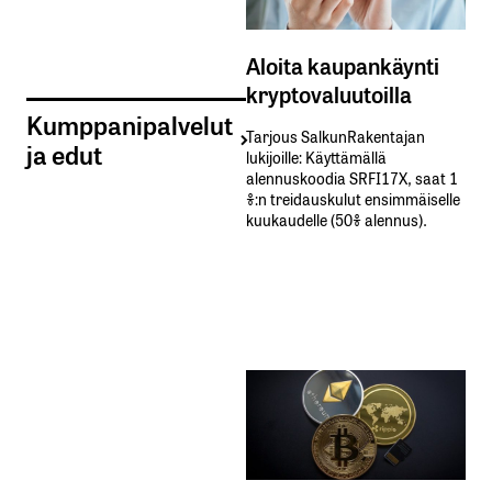
Aloita kaupankäynti
kryptovaluutoilla
Kumppanipalvelut
Tarjous SalkunRakentajan
ja edut
lukijoille: Käyttämällä​ ​
alennuskoodia​ ​SRFI17X,​ ​saat​ ​1
%:n treidauskulut​ ​ensimmäiselle​ ​
kuukaudelle​ ​(50%​ ​alennus).