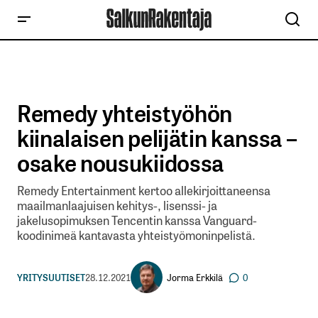
Remedy yhteistyöhön
kiinalaisen pelijätin kanssa –
osake nousukiidossa
Remedy Entertainment kertoo allekirjoittaneensa
maailmanlaajuisen kehitys-, lisenssi- ja
jakelusopimuksen Tencentin kanssa Vanguard-
koodinimeä kantavasta yhteistyömoninpelistä.
Jorma Erkkilä
YRITYSUUTISET
28.12.2021
0