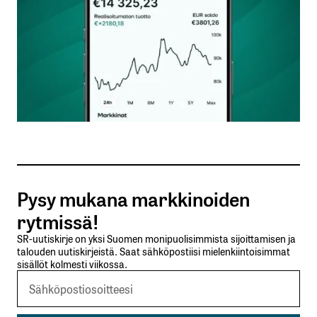
Nimesi tai nimimerkkisi
*
Sähköpostiosoitteesi
*
Tilaa SalkunRakentajan uutiskirje
Pysy mukana markkinoiden
Lähetä kommentti
rytmissä!
SR-uutiskirje on yksi Suomen monipuolisimmista sijoittamisen ja
talouden uutiskirjeistä. Saat sähköpostiisi mielenkiintoisimmat
sisällöt kolmesti viikossa.