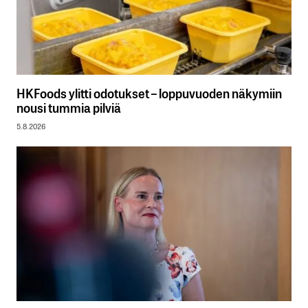
HKFoods ylitti odotukset – loppuvuoden näkymiin
nousi tummia pilviä
5.8.2026