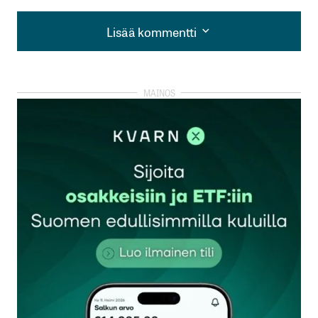
Lisää kommentti
Lisää kommentti
kirjautua
sisään
rekisteröityä
Sähköpostiosoitettasi ei julkaista.
Pakolliset
kentät on merkitty
*
Kommentti
*