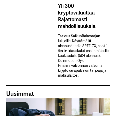
Yli 300
kryptovaluuttaa -
Rajattomasti
mahdollisuuksia
Tarjous SalkunRakentajan
lukijoille: Käyttämällä​ ​
alennuskoodia​ ​SRFI17X,​ ​saat​ ​1
%:n treidauskulut​ ​ensimmäiselle​ ​
kuukaudelle​ ​(50%​ ​alennus).
Coinmotion Oy on
Finanssivalvonnan valvoma
kryptovarapalvelun tarjoaja ja
maksulaitos.
Uusimmat