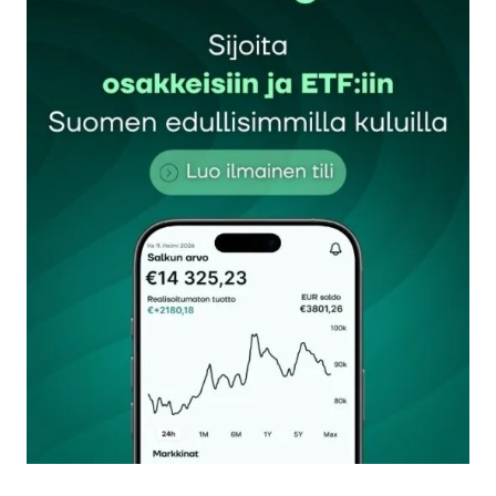
Sähköpostiosoitettasi ei julkaista.
Pakolliset
kentät on merkitty
*
Kommentti
*
Nimesi tai nimimerkkisi
*
Sähköpostiosoitteesi
*