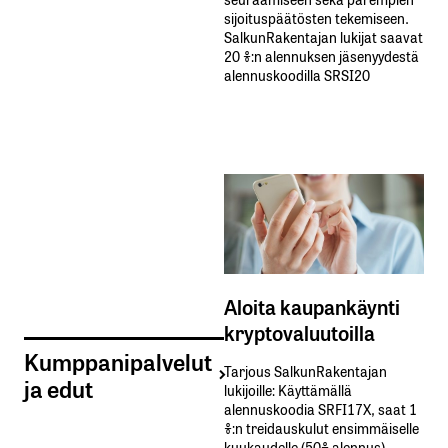
sijoituspäätösten tekemiseen.
SalkunRakentajan lukijat saavat
20 %:n alennuksen jäsenyydestä
alennuskoodilla SRSI20
Aloita kaupankäynti
kryptovaluutoilla
Kumppanipalvelut
Tarjous SalkunRakentajan
ja edut
lukijoille: Käyttämällä​ ​
alennuskoodia​ ​SRFI17X,​ ​saat​ ​1
%:n treidauskulut​ ​ensimmäiselle​ ​
kuukaudelle​ ​(50%​ ​alennus).