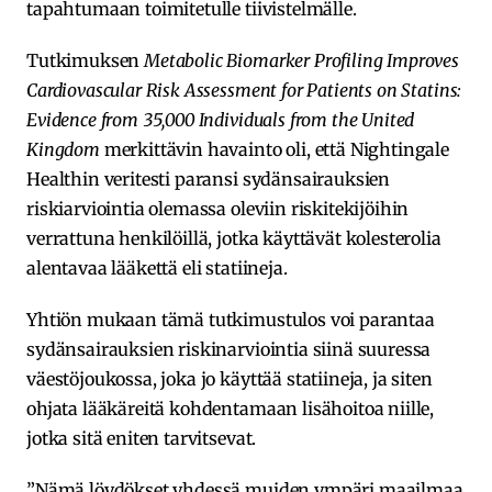
tapahtumaan toimitetulle tiivistelmälle.
Tutkimuksen
Metabolic Biomarker Profiling Improves
Cardiovascular Risk Assessment for Patients on Statins:
Evidence from 35,000 Individuals from the United
Kingdom
merkittävin havainto oli, että Nightingale
Healthin veritesti paransi sydänsairauksien
riskiarviointia olemassa oleviin riskitekijöihin
verrattuna henkilöillä, jotka käyttävät kolesterolia
alentavaa lääkettä eli statiineja.
Yhtiön mukaan tämä tutkimustulos voi parantaa
sydänsairauksien riskinarviointia siinä suuressa
väestöjoukossa, joka jo käyttää statiineja, ja siten
ohjata lääkäreitä kohdentamaan lisähoitoa niille,
jotka sitä eniten tarvitsevat.
”Nämä löydökset yhdessä muiden ympäri maailmaa