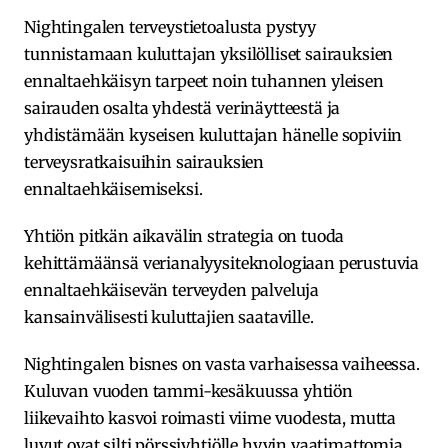
Nightingalen terveystietoalusta pystyy
tunnistamaan kuluttajan yksilölliset sairauksien
ennaltaehkäisyn tarpeet noin tuhannen yleisen
sairauden osalta yhdestä verinäytteestä ja
yhdistämään kyseisen kuluttajan hänelle sopiviin
terveysratkaisuihin sairauksien
ennaltaehkäisemiseksi.
Yhtiön pitkän aikavälin strategia on tuoda
kehittämäänsä verianalyysiteknologiaan perustuvia
ennaltaehkäisevän terveyden palveluja
kansainvälisesti kuluttajien saataville.
Nightingalen bisnes on vasta varhaisessa vaiheessa.
Kuluvan vuoden tammi-kesäkuussa yhtiön
liikevaihto kasvoi roimasti viime vuodesta, mutta
luvut ovat silti pörssiyhtiölle hyvin vaatimattomia.