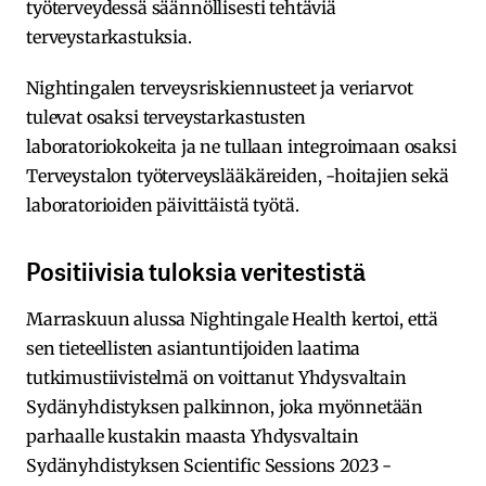
työterveydessä säännöllisesti tehtäviä
terveystarkastuksia.
Nightingalen terveysriskiennusteet ja veriarvot
tulevat osaksi terveystarkastusten
laboratoriokokeita ja ne tullaan integroimaan osaksi
Terveystalon työterveyslääkäreiden, -hoitajien sekä
laboratorioiden päivittäistä työtä.
Positiivisia tuloksia veritestistä
Marraskuun alussa Nightingale Health kertoi, että
sen tieteellisten asiantuntijoiden laatima
tutkimustiivistelmä on voittanut Yhdysvaltain
Sydänyhdistyksen palkinnon, joka myönnetään
parhaalle kustakin maasta Yhdysvaltain
Sydänyhdistyksen Scientific Sessions 2023 -