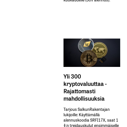
Yli 300
kryptovaluuttaa -
Rajattomasti
mahdollisuuksia
Tarjous SalkunRakentajan
lukijoille: Käyttämällä​ ​
alennuskoodia​ ​SRFI17X,​ ​saat​ ​1
%:n treidauskulut​ ​ensimmäiselle​ ​