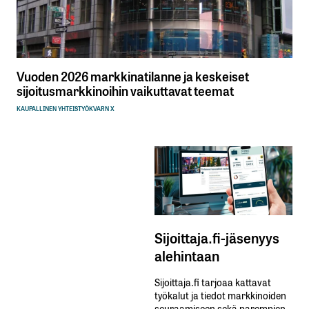
Vuoden 2026 markkinatilanne ja keskeiset
sijoitusmarkkinoihin vaikuttavat teemat
KAUPALLINEN YHTEISTYÖ
KVARN X
Sijoittaja.fi-jäsenyys
alehintaan
Sijoittaja.fi tarjoaa kattavat
työkalut ja tiedot markkinoiden
seuraamiseen sekä parempien