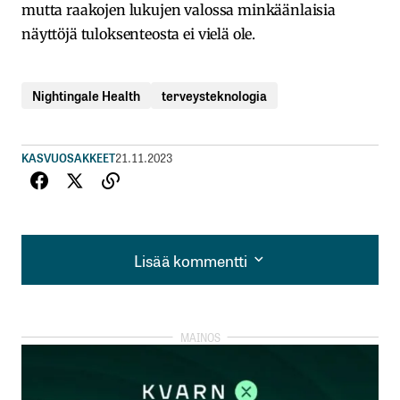
mutta raakojen lukujen valossa minkäänlaisia
näyttöjä tuloksenteosta ei vielä ole.
Nightingale Health
terveysteknologia
KASVUOSAKKEET
21.11.2023
Lisää kommentti
Lisää kommentti
kirjautua
sisään
rekisteröityä