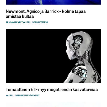
Newmont, Agnico ja Barrick – kolme tapaa
omistaa kultaa
ARVO-OSAKKEET
KAUPALLINEN YHTEISTYÖ
Temaattinen ETF myy megatrendin kasvutarinaa
KAUPALLINEN YHTEISTYÖ
KVARN X