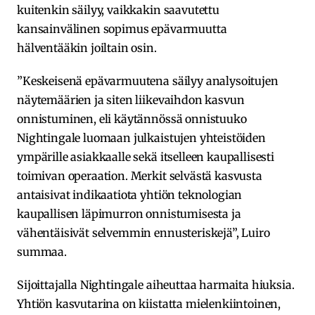
kuitenkin säilyy, vaikkakin saavutettu
kansainvälinen sopimus epävarmuutta
hälventääkin joiltain osin.
”Keskeisenä epävarmuutena säilyy analysoitujen
näytemäärien ja siten liikevaihdon kasvun
onnistuminen, eli käytännössä onnistuuko
Nightingale luomaan julkaistujen yhteistöiden
ympärille asiakkaalle sekä itselleen kaupallisesti
toimivan operaation. Merkit selvästä kasvusta
antaisivat indikaatiota yhtiön teknologian
kaupallisen läpimurron onnistumisesta ja
vähentäisivät selvemmin ennusteriskejä”, Luiro
summaa.
Sijoittajalla Nightingale aiheuttaa harmaita hiuksia.
Yhtiön kasvutarina on kiistatta mielenkiintoinen,