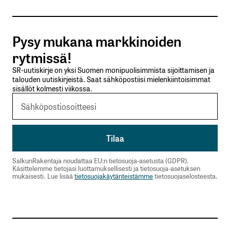
Tilaa SalkunRakentajan uutiskirje
Pysy mukana markkinoiden
Lähetä kommentti
rytmissä!
SR-uutiskirje on yksi Suomen monipuolisimmista sijoittamisen ja
talouden uutiskirjeistä. Saat sähköpostiisi mielenkiintoisimmat
sisällöt kolmesti viikossa.
SalkunRakentaja noudattaa EU:n tietosuoja-asetusta (GDPR).
Käsittelemme tietojasi luottamuksellisesti ja tietosuoja-asetuksen
mukaisesti. Lue lisää
tietosuojakäytänteistämme
tietosuojaselosteesta.