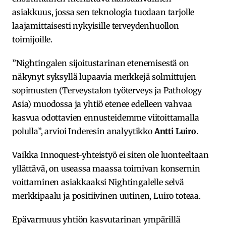
asiakkuus, jossa sen teknologia tuodaan tarjolle
laajamittaisesti nykyisille terveydenhuollon
toimijoille.
”Nightingalen sijoitustarinan etenemisestä on
näkynyt syksyllä lupaavia merkkejä solmittujen
sopimusten (Terveystalon työterveys ja Pathology
Asia) muodossa ja yhtiö etenee edelleen vahvaa
kasvua odottavien ennusteidemme viitoittamalla
polulla”, arvioi Inderesin analyytikko
Antti Luiro
.
Vaikka Innoquest-yhteistyö ei siten ole luonteeltaan
yllättävä, on useassa maassa toimivan konsernin
voittaminen asiakkaaksi Nightingalelle selvä
merkkipaalu ja positiivinen uutinen, Luiro toteaa.
Epävarmuus yhtiön kasvutarinan ympärillä