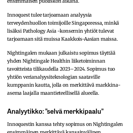
ensimmäisen puoliskon aikana.
Innoquest tulee tarjoamaan analyysia
terveydenhuollon toimijoille Singaporessa, minkä
lisäksi Pathology Asia -konsernin yhtiöt tulevat
tarjoamaan sitä muissa Kaakkois-Aasian maissa.
Nightingalen mukaan julkaistu sopimus täyttää
yhden Nightingale Healthin liiketoiminnan
tavoitteista tilikaudella 2023–2024. Sopimus tuo
yhtiön verianalyysiteknologian saataville
kumppanin kautta, jolla on merkittävä markkina-
asema laajalla maantieteellisellä alueella.
Analyytikko: ”selvä merkkipaalu”
Innoquestin kanssa tehty sopimus on Nightingalen
ensimmäinen merkittävä kansainvälinen