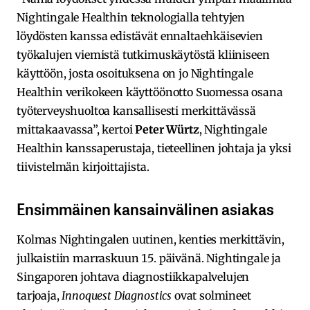
Nightingale Healthin teknologialla tehtyjen
löydösten kanssa edistävät ennaltaehkäisevien
työkalujen viemistä tutkimuskäytöstä kliiniseen
käyttöön, josta osoituksena on jo Nightingale
Healthin verikokeen käyttöönotto Suomessa osana
työterveyshuoltoa kansallisesti merkittävässä
mittakaavassa”, kertoi
Peter Würtz
, Nightingale
Healthin kanssaperustaja, tieteellinen johtaja ja yksi
tiivistelmän kirjoittajista.
Ensimmäinen kansainvälinen asiakas
Kolmas Nightingalen uutinen, kenties merkittävin,
julkaistiin marraskuun 15. päivänä. Nightingale ja
Singaporen johtava diagnostiikkapalvelujen
tarjoaja,
Innoquest Diagnostics
ovat solmineet