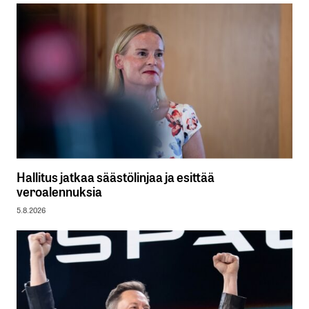
Hallitus jatkaa säästölinjaa ja esittää
veroalennuksia
5.8.2026