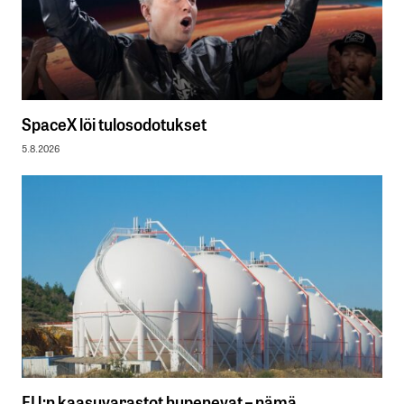
SpaceX löi tulosodotukset
5.8.2026
EU:n kaasuvarastot hupenevat – nämä