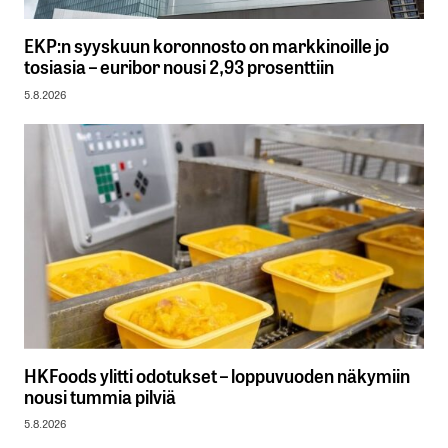
EKP:n syyskuun koronnosto on markkinoille jo
tosiasia – euribor nousi 2,93 prosenttiin
5.8.2026
HKFoods ylitti odotukset – loppuvuoden näkymiin
nousi tummia pilviä
5.8.2026