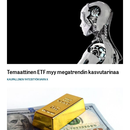
Temaattinen ETF myy megatrendin kasvutarinaa
KAUPALLINEN YHTEISTYÖ
KVARN X