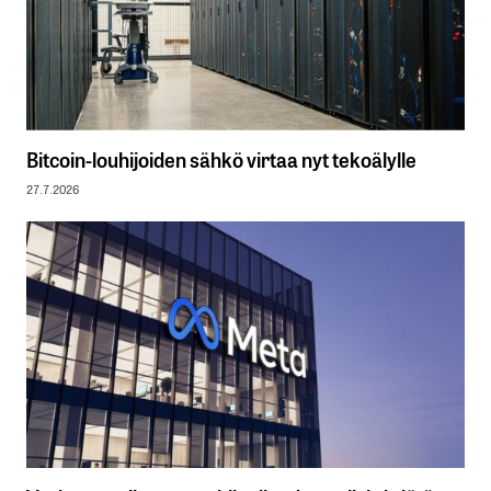
Bitcoin-louhijoiden sähkö virtaa nyt tekoälylle
27.7.2026