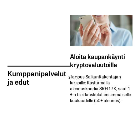
Aloita kaupankäynti
kryptovaluutoilla
Kumppanipalvelut
Tarjous SalkunRakentajan
ja edut
lukijoille: Käyttämällä​ ​
alennuskoodia​ ​SRFI17X,​ ​saat​ ​1
%:n treidauskulut​ ​ensimmäiselle​ ​
kuukaudelle​ ​(50%​ ​alennus).