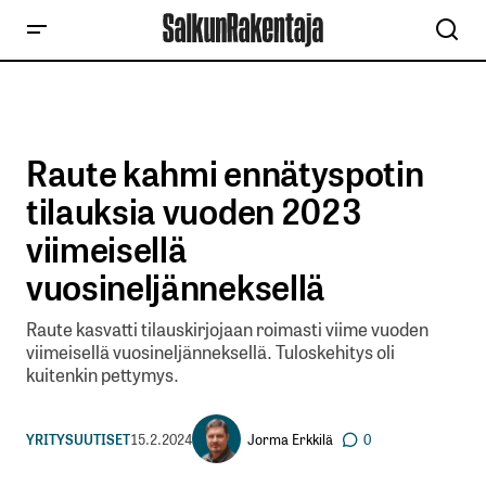
Raute kahmi ennätyspotin
tilauksia vuoden 2023
viimeisellä
vuosineljänneksellä
Raute kasvatti tilauskirjojaan roimasti viime vuoden
viimeisellä vuosineljänneksellä. Tuloskehitys oli
kuitenkin pettymys.
Jorma Erkkilä
YRITYSUUTISET
15.2.2024
0