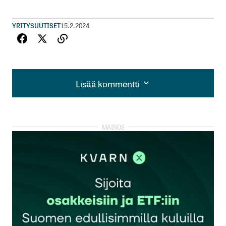
YRITYSUUTISET
15.2.2024
Lisää kommentti
Lisää kommentti
kirjautua
sisään
rekisteröityä