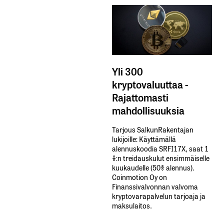
Yli 300
kryptovaluuttaa -
Rajattomasti
mahdollisuuksia
Tarjous SalkunRakentajan
lukijoille: Käyttämällä​ ​
alennuskoodia​ ​SRFI17X,​ ​saat​ ​1
%:n treidauskulut​ ​ensimmäiselle​ ​
kuukaudelle​ ​(50%​ ​alennus).
Coinmotion Oy on
Finanssivalvonnan valvoma
kryptovarapalvelun tarjoaja ja
maksulaitos.