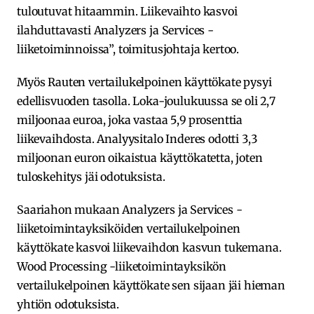
tuloutuvat hitaammin. Liikevaihto kasvoi
ilahduttavasti Analyzers ja Services -
liiketoiminnoissa”, toimitusjohtaja kertoo.
Myös Rauten vertailukelpoinen käyttökate pysyi
edellisvuoden tasolla. Loka-joulukuussa se oli 2,7
miljoonaa euroa, joka vastaa 5,9 prosenttia
liikevaihdosta. Analyysitalo Inderes odotti 3,3
miljoonan euron oikaistua käyttökatetta, joten
tuloskehitys jäi odotuksista.
Saariahon mukaan Analyzers ja Services -
liiketoimintayksiköiden vertailukelpoinen
käyttökate kasvoi liikevaihdon kasvun tukemana.
Wood Processing -liiketoimintayksikön
vertailukelpoinen käyttökate sen sijaan jäi hieman
yhtiön odotuksista.