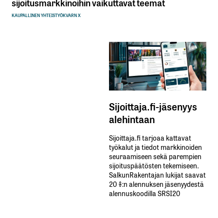
sijoitusmarkkinoihin vaikuttavat teemat
KAUPALLINEN YHTEISTYÖ
KVARN X
Sijoittaja.fi-jäsenyys
alehintaan
Sijoittaja.fi tarjoaa kattavat
työkalut ja tiedot markkinoiden
seuraamiseen sekä parempien
sijoituspäätösten tekemiseen.
SalkunRakentajan lukijat saavat
20 %:n alennuksen jäsenyydestä
alennuskoodilla SRSI20