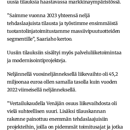
uusia tilauksia haastavassa markkinaympäristössä.
”Saimme vuonna 2023 yhteensä neljä
tehdaslaajuista tilausta ja työstimme ensimmäistä
tuotantolinjatoimitustamme massiivipuutuotteiden
segmentille”, Saariaho kertoo.
Uusiin tilauksiin sisältyi myös palveluliiketoimintaa
ja modernisointiprojekteja.
Neljännellä vuosineljänneksellä liikevaihto oli 45,2
miljoonaa euroa ollen samalla tasolla kuin vuoden
2022 viimeisellä neljänneksellä.
”Vertailukaudella Venäjän osuus liikevaihdosta oli
vielä suhteellisen suuri. Lisäksi tilauskannan
rakenne painottuu enemmän tehdaslaajuisiin
projekteihin, joilla on pidemmät toimitusajat ja jotka