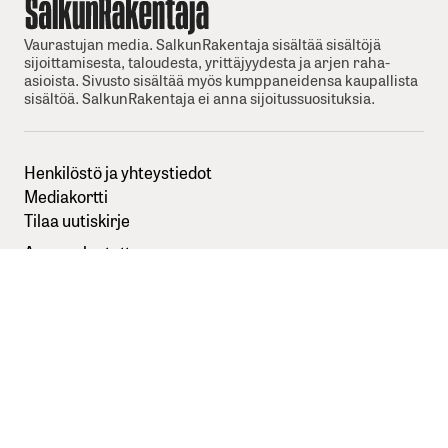
Vaurastujan media. SalkunRakentaja sisältää sisältöjä
sijoittamisesta, taloudesta, yrittäjyydesta ja arjen raha-
asioista. Sivusto sisältää myös kumppaneidensa kaupallista
sisältöä. SalkunRakentaja ei anna sijoitussuosituksia.
Henkilöstö ja yhteystiedot
Mediakortti
Tilaa uutiskirje
Anna palautetta
Sisällöntuottajaksi SalkunRakentajaan
Kuvapankkikuvat:
Depositphotos
Seuraa meitä somessa