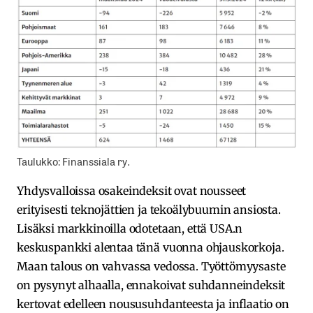
Taulukko: Finanssiala ry.
Yhdysvalloissa osakeindeksit ovat nousseet
erityisesti teknojättien ja tekoälybuumin ansiosta.
Lisäksi markkinoilla odotetaan, että USA.n
keskuspankki alentaa tänä vuonna ohjauskorkoja.
Maan talous on vahvassa vedossa. Työttömyysaste
on pysynyt alhaalla, ennakoivat suhdanneindeksit
kertovat edelleen noususuhdanteesta ja inflaatio on