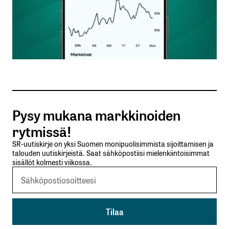
Nimesi tai nimimerkkisi
*
Sähköpostiosoitteesi
*
Tilaa SalkunRakentajan uutiskirje
Pysy mukana markkinoiden
Lähetä kommentti
rytmissä!
SR-uutiskirje on yksi Suomen monipuolisimmista sijoittamisen ja
talouden uutiskirjeistä. Saat sähköpostiisi mielenkiintoisimmat
sisällöt kolmesti viikossa.