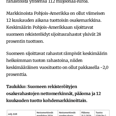
rahastoista yhteensä 112 miljoonaa euroa.
Markkinoista Pohjois-Amerikka on ollut viimeisen
12 kuukauden aikana tuottoisin osakemarkkina.
Keskimäärin Pohjois-Amerikkaan sijoittavat
suomeen rekisteröidyt sijoitusrahastot ylsivät 28
prosentin tuottoon.
Suomeen sijoittavat rahastot rämpivät keskimäärin
heikoimman tuoton rahastoina, niiden
keskimääräinen vuosituotto on ollut pakkasella -2,0
prosenttia.
Taulukko: Suomeen rekisteröityjen
osakerahastojen nettomerkinnät, pääoma ja 12
kuukauden tuotto kohdemarkkinoittain.