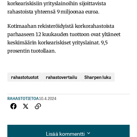
korkeariskisiin yrityslainoihin sijoittavista
rahastoista yhteensä 9 miljoonaa euroa.
Kotimaahan rekisteröidyistä korkorahastoista
parhaaseen 12 kuukauden tuottoon ovat yltäneet
keskimäärin korkeariskiset yrityslainat. 9,5
prosentin tuotollaan.
rahastotuotot
rahastovertailu
Sharpen luku
RAHASTOTIETOA
10.4.2024
Lisää kommentti