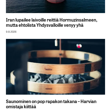
Iran lupailee laivoille reittiä Hormuzinsalmeen,
mutta ehtolista Yhdysvalloille venyy yhä
9.8.2026
Saunominen on pop rapakon takana – Harvian
omistaja kiittää