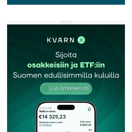
Lisää kommentti
kirjautua
sisään
rekisteröityä
Sähköpostiosoitettasi ei julkaista.
Pakolliset
kentät on merkitty
*
Kommentti
*