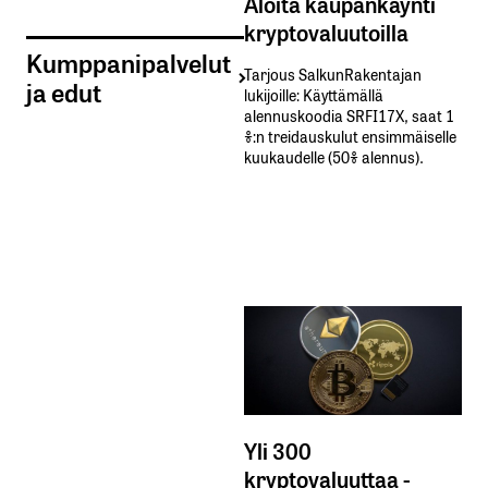
Aloita kaupankäynti
kryptovaluutoilla
Kumppanipalvelut
Tarjous SalkunRakentajan
ja edut
lukijoille: Käyttämällä​ ​
alennuskoodia​ ​SRFI17X,​ ​saat​ ​1
%:n treidauskulut​ ​ensimmäiselle​ ​
kuukaudelle​ ​(50%​ ​alennus).
Yli 300
kryptovaluuttaa -