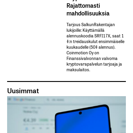
Rajattomasti
mahdollisuuksia
Tarjous SalkunRakentajan
lukijoille: Käyttämällä​ ​
alennuskoodia​ ​SRFI17X,​ ​saat​ ​1
%:n treidauskulut​ ​ensimmäiselle​ ​
kuukaudelle​ ​(50%​ ​alennus).
Coinmotion Oy on
Finanssivalvonnan valvoma
kryptovarapalvelun tarjoaja ja
maksulaitos.
Uusimmat