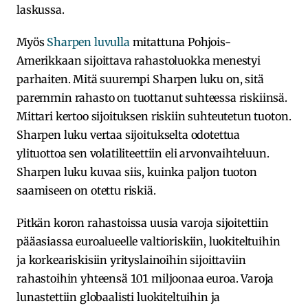
laskussa.
Myös
Sharpen luvulla
mitattuna Pohjois-
Amerikkaan sijoittava rahastoluokka menestyi
parhaiten. Mitä suurempi Sharpen luku on, sitä
paremmin rahasto on tuottanut suhteessa riskiinsä.
Mittari kertoo sijoituksen riskiin suhteutetun tuoton.
Sharpen luku vertaa sijoitukselta odotettua
ylituottoa sen volatiliteettiin eli arvonvaihteluun.
Sharpen luku kuvaa siis, kuinka paljon tuoton
saamiseen on otettu riskiä.
Pitkän koron rahastoissa uusia varoja sijoitettiin
pääasiassa euroalueelle valtioriskiin, luokiteltuihin
ja korkeariskisiin yrityslainoihin sijoittaviin
rahastoihin yhteensä 101 miljoonaa euroa. Varoja
lunastettiin globaalisti luokiteltuihin ja