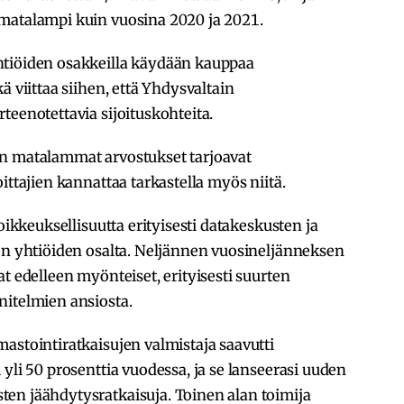
matalampi kuin vuosina 2020 ja 2021.
htiöiden osakkeilla käydään kauppaa
ä viittaa siihen, että Yhdysvaltain
teenotettavia sijoituskohteita.
en matalammat arvostukset tarjoavat
ittajien kannattaa tarkastella myös niitä.
oikkeuksellisuutta erityisesti datakeskusten ja
ien yhtiöiden osalta. Neljännen vuosineljänneksen
t edelleen myönteiset, erityisesti suurten
nitelmien ansiosta.
astointiratkaisujen valmistaja saavutti
yli 50 prosenttia vuodessa, ja se lanseerasi uuden
en jäähdytysratkaisuja. Toinen alan toimija