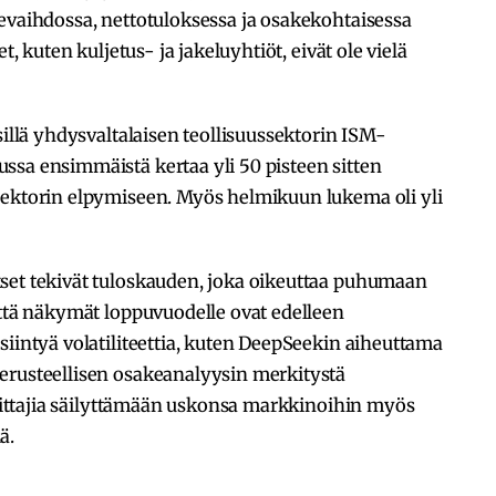
evaihdossa, nettotuloksessa ja osakekohtaisessa
t, kuten kuljetus- ja jakeluyhtiöt, eivät ole vielä
sillä yhdysvaltalaisen teollisuussektorin ISM-
ssa ensimmäistä kertaa yli 50 pisteen sitten
sektorin elpymiseen. Myös helmikuun lukema oli yli
set tekivät tuloskauden, joka oikeuttaa puhumaan
että näkymät loppuvuodelle ovat edelleen
siintyä volatiliteettia, kuten DeepSeekin aiheuttama
erusteellisen osakeanalyysin merkitystä
ijoittajia säilyttämään uskonsa markkinoihin myös
ä.