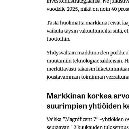
investointistrategiaansa. Ne julkistiv
vuodelle 2025, mikä on noin 40 pro
Tästä huolimatta markkinat eivät laajal
vaikuta täysin vakuuttuneilta siitä, e
tuottoihin.
Yhdysvaltain markkinoiden poikkeuks
muutamiin teknologiaosakkeisiin. Hist
merkittävästi takaisin liiketoiminta
joustavamman toiminnan verrattuna g
Markkinan korkea arvost
suurimpien yhtiöiden k
Vaikka ”Magnificent 7” -yhtiöiden o
seuraavan 12 kuukauden tulosennuste