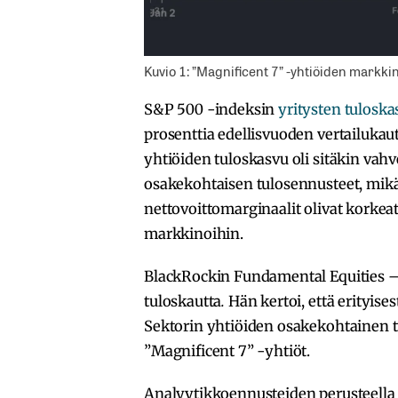
Kuvio 1: ”Magnificent 7” -yhtiöiden markki
S&P 500 -indeksin
yritysten tuloska
prosenttia edellisvuoden vertailukaut
yhtiöiden tuloskasvu oli sitäkin vahve
osakekohtaisen tulosennusteet, mikä 
nettovoittomarginaalit olivat korkea
markkinoihin.
BlackRockin Fundamental Equities
tuloskautta
.
Hän kertoi, että
erityises
Sektorin yhtiöiden osakekohtainen tu
”Magnificent 7” -yhtiöt.
Analyytikkoennusteiden perusteella 