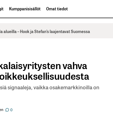
it
Kumppanisisällöt
Omat tiedot
la alueilla – Hook ja Stefan’s laajentavat Suomessa
alaisyritysten vahva
poikkeuksellisuudesta
isiä signaaleja, vaikka osakemarkkinoilla on
en
0