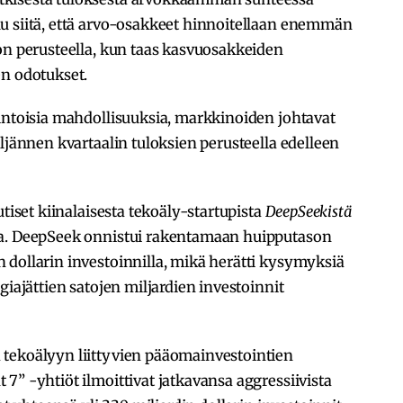
u siitä, että arvo-osakkeet hinnoitellaan enemmän
on perusteella, kun taas kasvuosakkeiden
en odotukset.
intoisia mahdollisuuksia, markkinoiden johtavat
ljännen kvartaalin tuloksien perusteella edelleen
utiset kiinalaisesta tekoäly-startupista
DeepSeekistä
ta. DeepSeek onnistui rakentamaan huipputason
 dollarin investoinnilla, mikä herätti kysymyksiä
giajättien satojen miljardien investoinnit
tekoälyyn liittyvien pääomainvestointien
7” -yhtiöt ilmoittivat jatkavansa aggressiivista