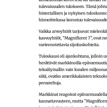
tulevaisuuden tulokseen. Tämä johtu
historiallisen ja nykyisen tuloskunn
hinnoittelussa korostuu tulevaisuud
Vaikka arvoyhtiöt tarjoavat mielenki
kasvuyhtiöt, ”Magnificent 7”, ovat ne
varteenotettavia sijoituskohteita.
Tuloskausi oli ajankohtana, jolloin u
herättivät markkinoilla epävarmuut
tekoälymallin vain kuuden miljoonan
siitä, ovatko amerikkalaisten teknolo
perusteltuja.
Markkinat reagoivat epävarmuudella 
kannattavuuteen, mutta ”Magnificent 