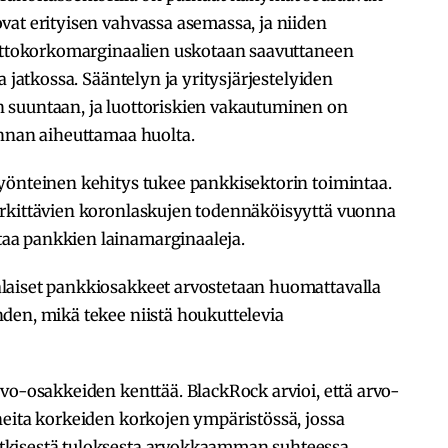
vat erityisen vahvassa asemassa, ja niiden
Nettokorkomarginaalien uskotaan saavuttaneen
a jatkossa. Sääntelyn ja yritysjärjestelyiden
 suuntaan, ja luottoriskien vakautuminen on
annan aiheuttamaa huolta.
yönteinen kehitys tukee pankkisektorin toimintaa.
erkittävien koronlaskujen todennäköisyyttä vuonna
aa pankkien lainamarginaaleja.
laiset pankkiosakkeet arvostetaan huomattavalla
den, mikä tekee niistä houkuttelevia
vo-osakkeiden kenttää. BlackRock arvioi, että arvo-
neita korkeiden korkojen ympäristössä, jossa
tkisestä tuloksesta arvokkaamman suhteessa