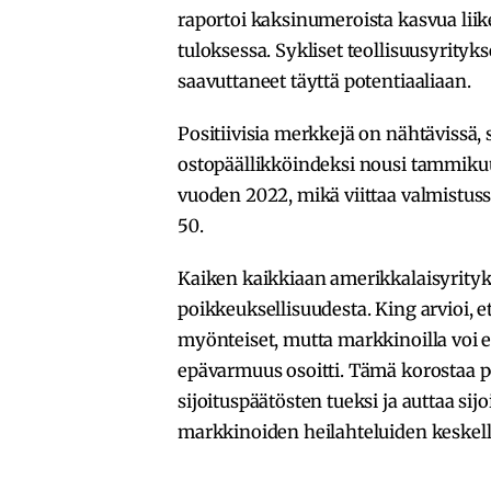
raportoi kaksinumeroista kasvua liik
tuloksessa. Sykliset teollisuusyritykse
saavuttaneet täyttä potentiaaliaan.
Positiivisia merkkejä on nähtävissä, 
ostopäällikköindeksi nousi tammikuu
vuoden 2022, mikä viittaa valmistus
50.
Kaiken kaikkiaan amerikkalaisyrityk
poikkeuksellisuudesta. King arvioi, 
myönteiset, mutta markkinoilla voi e
epävarmuus osoitti. Tämä korostaa p
sijoituspäätösten tueksi ja auttaa s
markkinoiden heilahteluiden keskell