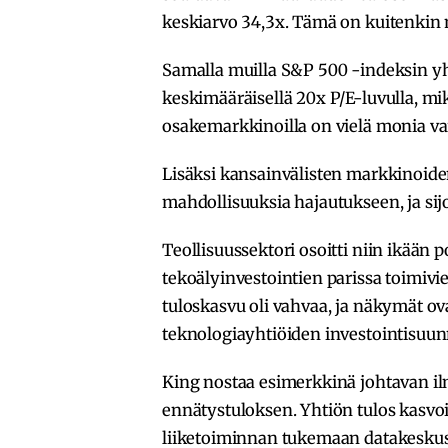
keskiarvo 34,3x. Tämä on kuitenkin 
Samalla muilla S&P 500 -indeksin y
keskimääräisellä 20x P/E-luvulla, mik
osakemarkkinoilla on vielä monia var
Lisäksi kansainvälisten markkinoid
mahdollisuuksia hajautukseen, ja sijo
Teollisuussektori osoitti niin ikään p
tekoälyinvestointien parissa toimiv
tuloskasvu oli vahvaa, ja näkymät ova
teknologiayhtiöiden investointisuun
King nostaa esimerkkinä johtavan ilm
ennätystuloksen. Yhtiön tulos kasvoi 
liiketoiminnan tukemaan datakeskust