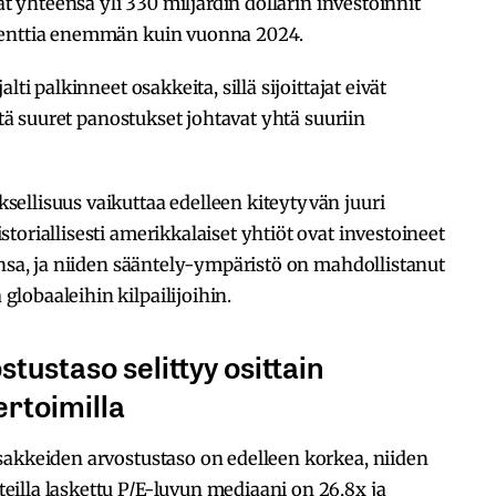
at yhteensä yli 330 miljardin dollarin investoinnit
senttia enemmän kuin vuonna 2024.
ti palkinneet osakkeita, sillä sijoittajat eivät
ttä suuret panostukset johtavat yhtä suuriin
ellisuus vaikuttaa edelleen kiteytyvän juuri
oriallisesti amerikkalaiset yhtiöt ovat investoineet
ansa, ja niiden sääntely-ympäristö on mahdollistanut
lobaaleihin kilpailijoihin.
ustaso selittyy osittain
ertoimilla
sakkeiden arvostustaso on edelleen korkea, niiden
illa laskettu P/E-luvun mediaani on 26,8x ja