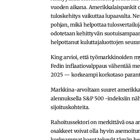
vuoden aikana. Amerikkalaispankit o
tuloskehitys vaikuttaa lupaavalta. 
pohjan, mikä helpottaa tulosvertailuj
odotetaan kehittyvän suotuisampaan
helpottanut kuluttajaluottojen seur
King arvioi, että työmarkkinoiden m
Fedin inflaatiovalppaus vähentää m
2025 — korkeampi korkotaso parant
Markkina-arvoltaan suuret amerikka
alennuksella S&P 500 -indeksiin näh
sijoituskohteita.
Rahoitussektori on merkittävä osa ar
osakkeet voivat olla hyvin asemoitu
korkeammat korot tekevät tämän he