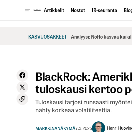
Artikkelit
Nostot
IR-seuranta
Blog
|
KASVUOSAKKEET
Analyysi: NoHo kasvaa kaikil
BlackRock: Amerikk
tuloskausi kertoo 
Tuloskausi tarjosi runsaasti myönte
nähty korkeaa volatiliteettia.
Henri Huovin
MARKKINANÄKYMÄ
7.3.2025