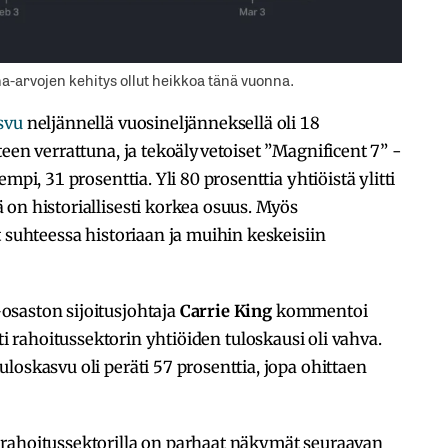
na-arvojen kehitys ollut heikkoa tänä vuonna.
svu
neljännellä vuosineljänneksellä oli 18
een verrattuna, ja tekoälyvetoiset ”Magnificent 7” -
mpi, 31 prosenttia. Yli 80 prosenttia yhtiöistä ylitti
on historiallisesti korkea osuus. Myös
t suhteessa historiaan ja muihin keskeisiin
–
osaston sijoitusjohtaja
Carrie King
kommentoi
ti rahoitussektorin yhtiöiden tuloskausi oli vahva.
loskasvu oli peräti 57 prosenttia, jopa ohittaen
rahoitussektorilla on parhaat näkymät seuraavan