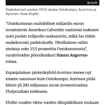
Osakekurssit vuoden 2015 alusta: Outokumpu, Acerinox ja
Aperam. Kuva: Koyfin.
”Outokummun mahdolliset miljardin euron
investoinnit Amerikan Calvertiin vaatisivat tuekseen
noin puolen miljardin osakeannin, mikä luo riskin
osakekurssin pudotukselle. Ylivelkainen valtio
omistaa noin 15,5 prosenttia Outokummusta”,
varainhoidon pörssikonkari
Hannu Angervuo
toteaa.
Espanjalainen jaloteräsyhtiö
Acerinox
menee nyt
toiseen suuntaan kuin Outokumpu. Acerinox pitää
kiinni yli 200 miljoonan euron investoinneista
Yhdysvaltain teräkseen.
Yhtiön vuoden viime vuoden tilinpäätöksen mukaan