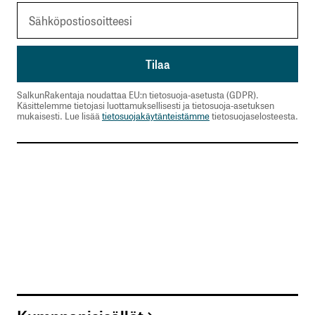
Sähköpostiosoitettasi ei julkaista.
Pakolliset
kentät on merkitty
*
Kommentti
*
SalkunRakentaja noudattaa EU:n tietosuoja-asetusta (GDPR).
Käsittelemme tietojasi luottamuksellisesti ja tietosuoja-asetuksen
mukaisesti. Lue lisää
tietosuojakäytänteistämme
tietosuojaselosteesta.
Nimesi tai nimimerkkisi
*
Sähköpostiosoitteesi
*
Tilaa SalkunRakentajan uutiskirje
Lähetä kommentti