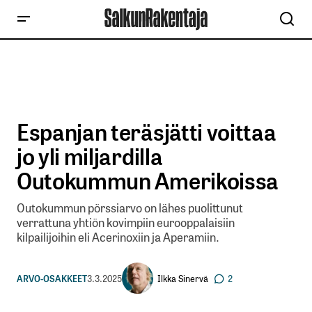
Espanjan teräsjätti voittaa
jo yli miljardilla
Outokummun Amerikoissa
Outokummun pörssiarvo on lähes puolittunut
verrattuna yhtiön kovimpiin eurooppalaisiin
kilpailijoihin eli Acerinoxiin ja Aperamiin.
Ilkka Sinervä
ARVO-OSAKKEET
3.3.2025
2