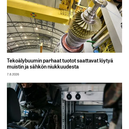
Tekoälybuumin parhaat tuotot saattavat löytyä
muistin ja sähkön niukkuudesta
7.8.2026