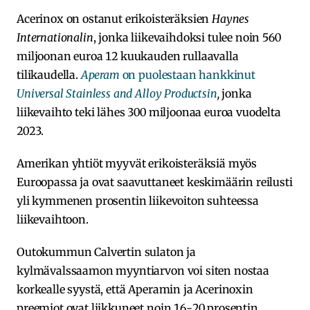
Acerinox on ostanut erikoisteräksien
Haynes
Internationalin
, jonka liikevaihdoksi tulee noin 560
miljoonan euroa 12 kuukauden rullaavalla
tilikaudella.
Aperam
on puolestaan hankkinut
Universal Stainless and Alloy Productsin
,
jonka
liikevaihto teki lähes 300 miljoonaa euroa vuodelta
2023.
Amerikan yhtiöt myyvät erikoisteräksiä myös
Euroopassa ja ovat saavuttaneet keskimäärin reilusti
yli kymmenen prosentin liikevoiton suhteessa
liikevaihtoon.
Outokummun Calvertin sulaton ja
kylmävalssaamon myyntiarvon voi siten nostaa
korkealle syystä, että Aperamin ja Acerinoxin
preemiot ovat liikkuneet noin 16-20 prosentin