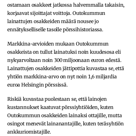
ostamaan osakkeet jatkossa halvemmalla takaisin,
korjaavat sijoittajat voittoja. Outokummun
lainattujen osakkeiden määrä nousee jo
ennätykselliselle tasolle pörssihistoriassa.
Markkina-arvioiden mukaan Outokummun
osakkeista on tullut lainatuksi noin kuudesosa eli
nykyarvoltaan noin 300 miljoonaan euron edestä.
Lainattujen osakkeiden jättipottia kuvastaa se, että
yhtiön markkina-arvo on nyt noin 1,6 miljardia
euroa Helsingin pörssissä.
Riskiä kuvastaa puolestaan se, että lainojen
kustannukset kaatuvat pörssiyhtiöiden, kuten
Outokummun osakkeiden lainaksi ottajille, mutta
osingot menevät lainanantajille, kuten teräsyhtiön
ankkuriomistajille.