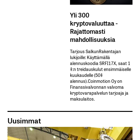
Yli 300
kryptovaluuttaa -
Rajattomasti
mahdollisuuksia
Tarjous SalkunRakentajan
lukijoille: Käyttämällä​ ​
alennuskoodia​ ​SRFI17X,​ ​saat​ ​1
%:n treidauskulut​ ​ensimmäiselle​ ​
kuukaudelle​ ​(50%​ ​
alennus).Coinmotion Oy on
Finanssivalvonnan valvoma
kryptovarapalvelun tarjoaja ja
maksulaitos.
Uusimmat