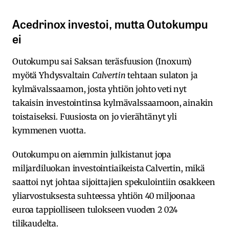
Acedrinox investoi, mutta Outokumpu
ei
Outokumpu sai Saksan teräsfuusion (Inoxum)
myötä Yhdysvaltain
Calvertin
tehtaan sulaton ja
kylmävalssaamon, josta yhtiön johto veti nyt
takaisin investointinsa kylmävalssaamoon, ainakin
toistaiseksi. Fuusiosta on jo vierähtänyt yli
kymmenen vuotta.
Outokumpu on aiemmin julkistanut jopa
miljardiluokan investointiaikeista Calvertin, mikä
saattoi nyt johtaa sijoittajien spekulointiin osakkeen
yliarvostuksesta suhteessa yhtiön 40 miljoonaa
euroa tappiolliseen tulokseen vuoden 2 024
tilikaudelta.