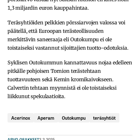
1,3 miljardin euron kauppahintaa.
Teräsyhtiöiden pelkkien pörssiarvojen valossa voi
päätellä, että Euroopan terästeollisuuden
merkittävin saneeraaja eli Outokumpu ei ole
toistaiseksi vastannut sijoittajien tuotto-odotuksia.
Syklisen Outokummun kannattavuus nojaa edelleen
pitkälle pohjoisen Tornion terästehtaan
tuottavuuteen sekä Kemin kromikaivokseen.
Calvertin tehtaan myynnistä ei ole toistaiseksi
liikkunut spekulaatioita.
Acerinox
Aperam
Outokumpu
teräsyhtiöt
ARVO-OSAKKEET
3.3.2025