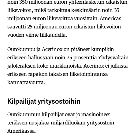
noin 350 miljoonan euron yhteenlasketun oikaistun
liikevoiton, mikä tarkoittaa keskimäärin noin 35
miljoonan euron liikevoittoa vuosittain. Americas
saavutti 25 miljoonan euron oikaistun liikevoiton
vuoden viime tilikaudella.
Outokumpu ja Acerinox on pitäneet kumpikin
erikseen hallussaan noin 25 prosenttia Yhdysvaltain
jaloteräksen koko markkinoista. Acerinox ei julkista
erikseen rapakon takaisen liiketoimintansa
kannattavuutta.
Kilpailijat yritysostoihin
Outokummun kilpailijat ovat jo masinoineet
teräksen uusjakoa miljardiluokan yritysostoin
Amerikassa.