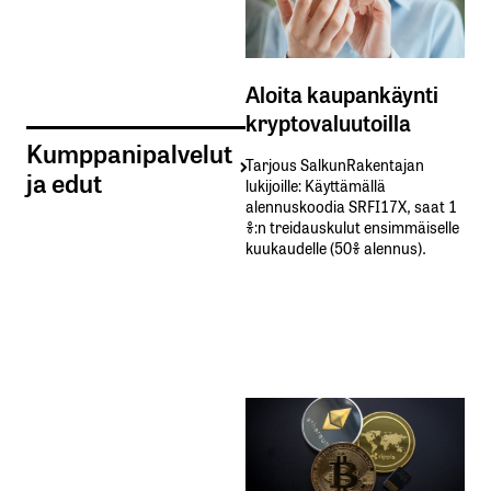
Aloita kaupankäynti
kryptovaluutoilla
Kumppanipalvelut
Tarjous SalkunRakentajan
ja edut
lukijoille: Käyttämällä​ ​
alennuskoodia​ ​SRFI17X,​ ​saat​ ​1
%:n treidauskulut​ ​ensimmäiselle​ ​
kuukaudelle​ ​(50%​ ​alennus).