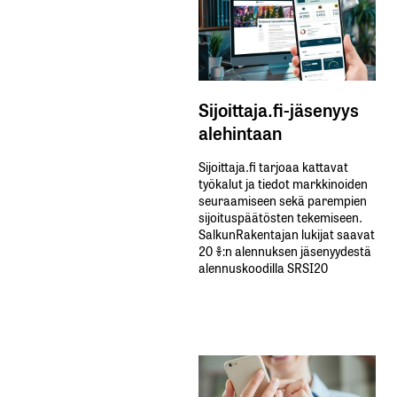
Sijoittaja.fi-jäsenyys
alehintaan
Sijoittaja.fi tarjoaa kattavat
työkalut ja tiedot markkinoiden
seuraamiseen sekä parempien
sijoituspäätösten tekemiseen.
SalkunRakentajan lukijat saavat
20 %:n alennuksen jäsenyydestä
alennuskoodilla SRSI20