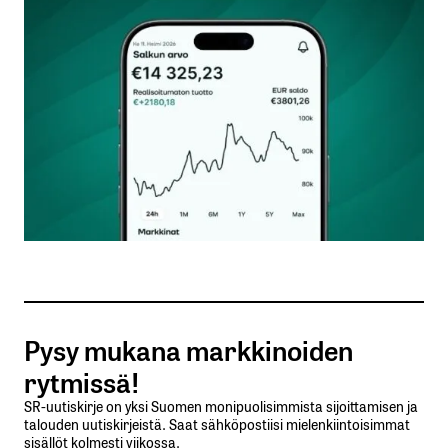
P/BV 0,4x
Halpaa ku saippua. Silmät kiinni ja kympissä
myydään
Outsa
3.3.2025 at 19:53
Vastaa
kirjautua
sisään
rekisteröityä
Pysy mukana markkinoiden
rytmissä!
SR-uutiskirje on yksi Suomen monipuolisimmista sijoittamisen ja
talouden uutiskirjeistä. Saat sähköpostiisi mielenkiintoisimmat
sisällöt kolmesti viikossa.