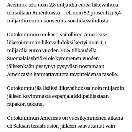
Acerinox teki noin 2,8 miljardia euroa liikevaihtoa
tehtaillaan Amerikoissa – eli noin 52 prosenttia 5,4
miljardin euron konsernitason liikevaihdosta.
Outokummun niukasti voitollisen Americas-
liiketoiminnan liikevaihdoksi kertyi noin 1,7
miljardia euroa vuoden 2024 tilikaudella.
Suomalaisyhtiö ei ole kymmenen vuoden
jälkeenkään pystynyt pysyvästi nostamaan
Americasin kannattavuutta tavoitteidensa tasolle.
Outokumpu jää lisäksi liikevaihdossa noin miljardin
jälleen kovimmasta espanjalaiskilpailijastaan
rapakon takana.
Outokummun Americas on vuosikymmenen aikana
eli Saksan teräsfuusion jälkeen saavuttanut vain