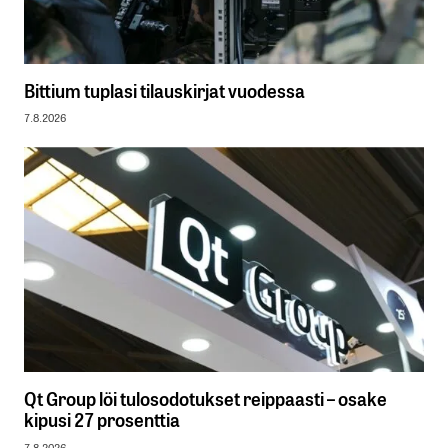
Bittium tuplasi tilauskirjat vuodessa
7.8.2026
Qt Group löi tulosodotukset reippaasti – osake
kipusi 27 prosenttia
7.8.2026