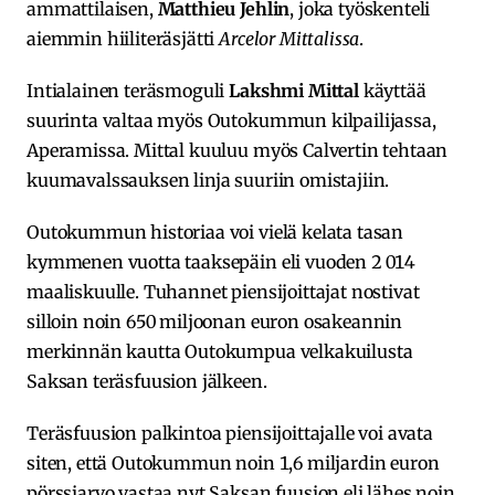
ammattilaisen,
Matthieu Jehlin
, joka työskenteli
aiemmin hiiliteräsjätti
Arcelor Mittalissa
.
Intialainen teräsmoguli
Lakshmi Mittal
käyttää
suurinta valtaa myös Outokummun kilpailijassa,
Aperamissa. Mittal kuuluu myös Calvertin tehtaan
kuumavalssauksen linja suuriin omistajiin.
Outokummun historiaa voi vielä kelata tasan
kymmenen vuotta taaksepäin eli vuoden 2 014
maaliskuulle. Tuhannet piensijoittajat nostivat
silloin noin 650 miljoonan euron osakeannin
merkinnän kautta Outokumpua velkakuilusta
Saksan teräsfuusion jälkeen.
Teräsfuusion palkintoa piensijoittajalle voi avata
siten, että Outokummun noin 1,6 miljardin euron
pörssiarvo vastaa nyt Saksan fuusion eli lähes noin