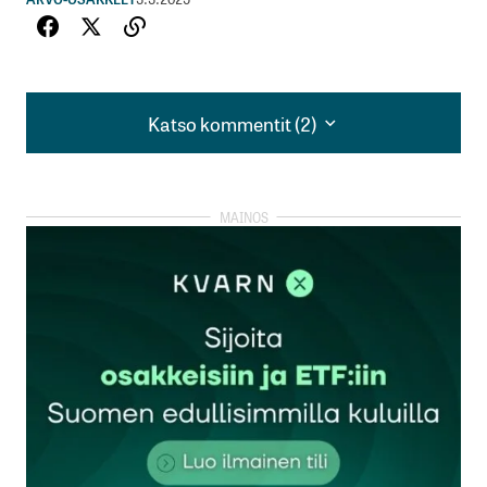
Katso kommentit (2)
Katso kommentit (2)
https://www.outokumpu.com/en/news/2023/insider-
information,-c-,-outokumpu-has-successfully-
negotiated-a-longterm-extension-to-its-
partnership-with-amns-until-2051-for-the-
procurement-of-hot-rolling-services-in-business-
area-americas-3366828
o
3.3.2025 at 16:09
Vastaa