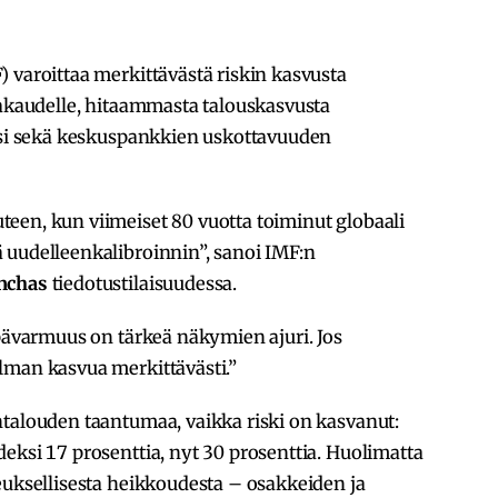
 varoittaa merkittävästä riskin kasvusta
vakaudelle, hitaammasta talouskasvusta
oksi sekä keskuspankkien uskottavuuden
een, kun viimeiset 80 vuotta toiminut globaali
 uudelleenkalibroinnin”, sanoi IMF:n
inchas
tiedotustilaisuudessa.
epävarmuus on tärkeä näkymien ajuri. Jos
lman kasvua merkittävästi.”
ntalouden taantumaa, vaikka riski on kasvanut:
eksi 17 prosenttia, nyt 30 prosenttia. Huolimatta
euksellisesta heikkoudesta – osakkeiden ja