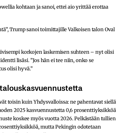
ellia kohtaan ja sanoi, ettei aio yrittää erottaa
tä”, Trump sanoi toimittajille Valkoisen talon Oval
ivisempi korkojen laskemisen suhteen – nyt olisi
dentti lisäsi. ”Jos hän ei tee niin, onko se
us olisi hyvä.”
 talouskasvuennustetta
ät toisin kuin Yhdysvalloissa: ne pahentavat siellä
 vuoden 2025 kasvuennustetta 0,6 prosenttiyksikköä
nnuste koskee myös vuotta 2026. Pelkästään tullien
prosenttiyksikköä, mutta Pekingin odotetaan