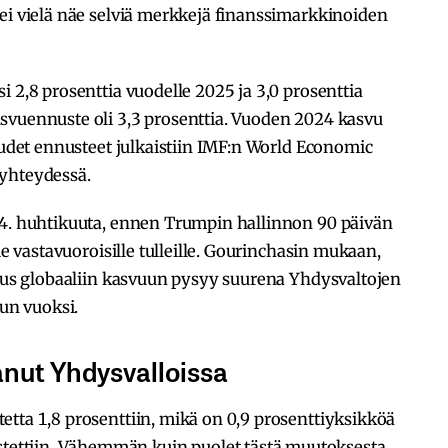
ei vielä näe selviä merkkejä finanssimarkkinoiden
 2,8 prosenttia vuodelle 2025 ja 3,0 prosenttia
svuennuste oli 3,3 prosenttia. Vuoden 2024 kasvu
 Uudet ennusteet julkaistiin IMF:n World Economic
 yhteydessä.
 4. huhtikuuta, ennen Trumpin hallinnon 90 päivän
le vastavuoroisille tulleille. Gourinchasin mukaan,
utus globaaliin kasvuun pysyy suurena Yhdysvaltojen
sun vuoksi.
nut Yhdysvalloissa
tta 1,8 prosenttiin, mikä on 0,9 prosenttiyksikköä
ttiin. Vähemmän kuin puolet tästä muutoksesta