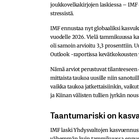
joukkovelkakirjojen laskiessa – IMF 
stressistä.
IMF ennustaa nyt globaaliksi kasvuksi
vuodelle 2026. Vielä tammikuussa ka
oli samoin arvioitu 3,3 prosenttiin.
Outlook -raportissa kevätkokousten
Nämä arviot perustuvat tilanteeseen
mittaista taukoa uusille niin sanotuil
vaikka taukoa jatkettaisiinkin, vaik
ja Kiinan välisten tullien jyrkän nou
Taantumariski on kasva
IMF laski Yhdysvaltojen kasvuennuste
vähemmän kuin tammikuussa ennuste