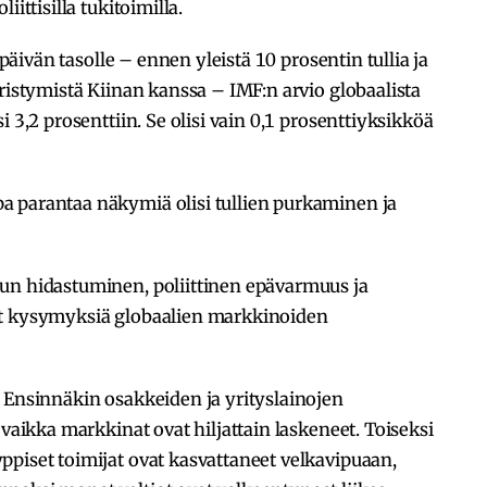
ittisilla tukitoimilla.
 päivän tasolle – ennen yleistä 10 prosentin tullia ja
iristymistä Kiinan kanssa – IMF:n arvio globaalista
 3,2 prosenttiin. Se olisi vain 0,1 prosenttiyksikköä
 parantaa näkymiä olisi tullien purkaminen ja
un hidastuminen, poliittinen epävarmuus ja
at kysymyksiä globaalien markkinoiden
 Ensinnäkin osakkeiden ja yrityslainojen
 vaikka markkinat ovat hiljattain laskeneet. Toiseksi
piset toimijat ovat kasvattaneet velkavipuaan,