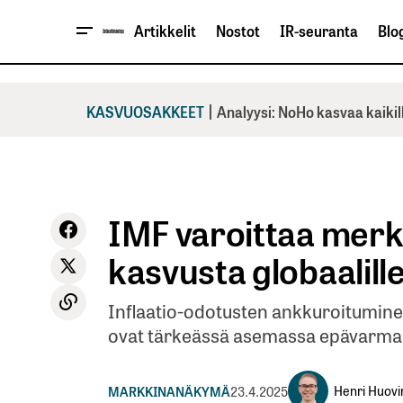
Artikkelit
Nostot
IR-seuranta
Blog
|
KASVUOSAKKEET
Analyysi: NoHo kasvaa kaikil
IMF varoittaa merki
kasvusta globaalill
Inflaatio-odotusten ankkuroitumine
ovat tärkeässä asemassa epävarma
Henri Huovi
MARKKINANÄKYMÄ
23.4.2025