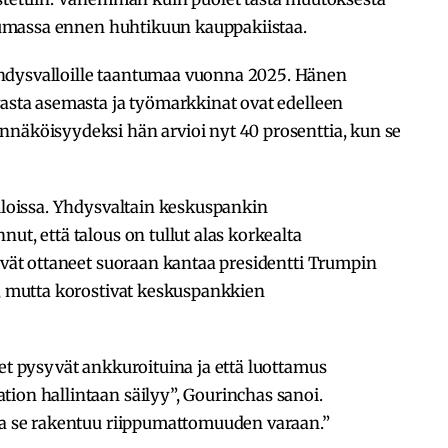
astumassa ennen huhtikuun kauppakiistaa.
hdysvalloille taantumaa vuonna 2025. Hänen
vasta asemasta ja työmarkkinat ovat edelleen
nnäköisyydeksi hän arvioi nyt 40 prosenttia, kun se
alloissa. Yhdysvaltain keskuspankin
nut, että talous on tullut alas korkealta
eivät ottaneet suoraan kantaa presidentti Trumpin
l, mutta korostivat keskuspankkien
set pysyvät ankkuroituina ja että luottamus
ion hallintaan säilyy”, Gourinchas sanoi.
 ja se rakentuu riippumattomuuden varaan.”