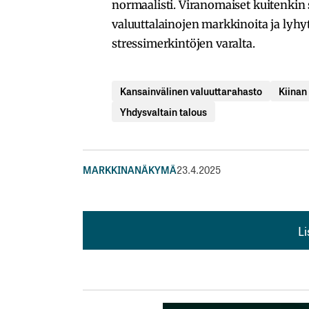
normaalisti. Viranomaiset kuitenkin 
valuuttalainojen markkinoita ja lyh
stressimerkintöjen varalta.
Kansainvälinen valuuttarahasto
Kiinan
Yhdysvaltain talous
MARKKINANÄKYMÄ
23.4.2025
L
L
kirj