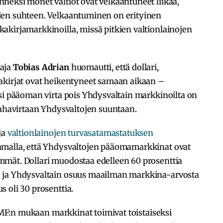
neksi monet valtiot ovat velkaantuneet liikaa,
den suhteen. Velkaantuminen on erityinen
akirjamarkkinoilla, missä pitkien valtionlainojen
taja
Tobias Adrian
huomautti, että dollari,
akirjat ovat heikentyneet samaan aikaan –
si pääoman virta pois Yhdysvaltain markkinoilta on
rahavirtaan Yhdysvaltojen suuntaan.
ja
valtionlainojen turvasatamastatuksen
amalla, että Yhdysvaltojen pääomamarkkinat ovat
mät. Dollari muodostaa edelleen 60 prosenttia
 ja Yhdysvaltain osuus maailman markkina-arvosta
 oli 30 prosenttia.
 IMF:n mukaan markkinat toimivat toistaiseksi