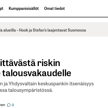
it
Kumppanisisällöt
Omat tiedot
la alueilla – Hook ja Stefan’s laajentavat Suomessa
ttävästä riskin
e talousvakaudelle
n ja Yhdysvaltain keskuspankin itsenäisyys
ssa talousympäristössä.
nen
0