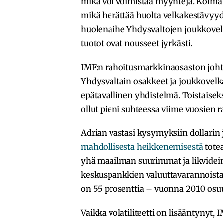
mikä voi voimistaa myyntejä. Kolman
mikä herättää huolta velkakestävyy
huolenaihe Yhdysvaltojen joukkovelk
tuotot ovat nousseet jyrkästi.
IMF:n rahoitusmarkkinaosaston joh
Yhdysvaltain osakkeet ja joukkovelk
epätavallinen yhdistelmä. Toistaisek
ollut pieni suhteessa viime vuosien 
Adrian vastasi kysymyksiin dollarin 
mahdollisesta heikkenemisestä
tote
yhä maailman suurimmat ja likvideim
keskuspankkien valuuttavarannoista
on 55 prosenttia – vuonna 2010 osuus
Vaikka volatiliteetti on lisääntynyt,