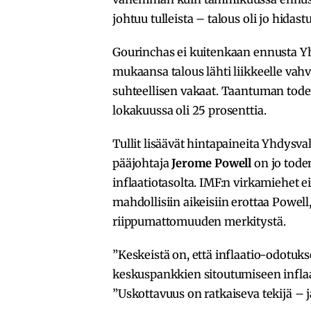
johtuu tulleista – talous oli jo hid
Gourinchas ei kuitenkaan ennusta Y
mukaansa talous lähti liikkeelle vah
suhteellisen vakaat. Taantuman tode
lokakuussa oli 25 prosenttia.
Tullit lisäävät hintapaineita Yhdysv
pääjohtaja
Jerome Powell
on jo toden
inflaatiotasolta. IMF:n virkamiehet 
mahdollisiin aikeisiin erottaa Powel
riippumattomuuden merkitystä.
”Keskeistä on, että inflaatio-odotuk
keskuspankkien sitoutumiseen inflaat
”Uskottavuus on ratkaiseva tekijä –