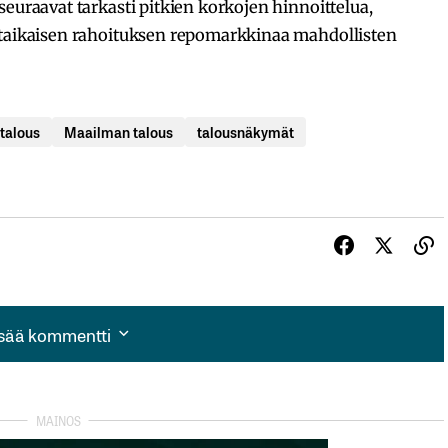
seuraavat tarkasti pitkien korkojen hinnoittelua,
ytaikaisen rahoituksen repomarkkinaa mahdollisten
 talous
Maailman talous
talousnäkymät
isää kommentti
isää kommentti
autua sisään
rekisteröityä