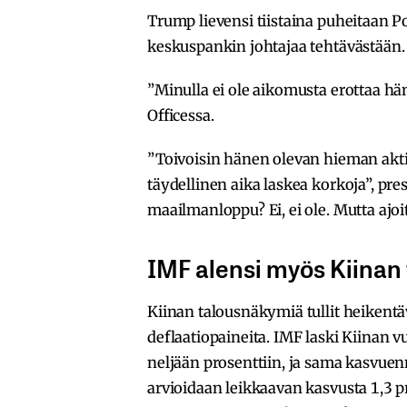
Trump lievensi tiistaina puheitaan Pow
keskuspankin johtajaa tehtävästään.
”Minulla ei ole aikomusta erottaa hän
Officessa.
”Toivoisin hänen olevan hieman akti
täydellinen aika laskea korkoja”, presi
maailmanloppu? Ei, ei ole. Mutta ajoit
IMF alensi myös Kiinan
Kiinan talousnäkymiä tullit heikentäv
deflaatiopaineita. IMF laski Kiinan
neljään prosenttiin, ja sama kasvue
arvioidaan leikkaavan kasvusta 1,3 