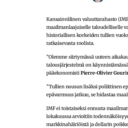
Kansainvälinen valuuttarahasto (IMF)
maailmanlaajuiselle taloudelliselle 
historiallisen korkeiden tullien vu
ratkaisevasta roolista.
”Olemme siirtymässä uuteen aikakaut
talousjärjestelmä on käynnistämässä
pääekonomisti
Pierre-Olivier Gour
”Tullien nousun lisäksi poliittinen 
epävarmuus jatkuu, se hidastaa maai
IMF ei toistaiseksi ennusta maailma
lokakuussa arvioitiin todennäköisyyd
markkinahäiriöistä ja dollarin poikk