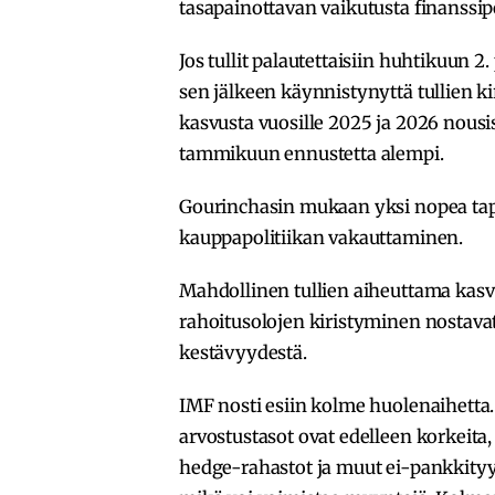
tasapainottavan vaikutusta finanssipoli
Jos tullit palautettaisiin huhtikuun 2.
sen jälkeen käynnistynyttä tullien k
kasvusta vuosille 2025 ja 2026 nousisi
tammikuun ennustetta alempi.
Gourinchasin mukaan yksi nopea tapa
kauppapolitiikan vakauttaminen.
Mahdollinen tullien aiheuttama kasv
rahoitusolojen kiristyminen nostav
kestävyydestä.
IMF nosti esiin kolme huolenaihetta.
arvostustasot ovat edelleen korkeita,
hedge-rahastot ja muut ei-pankkityyp