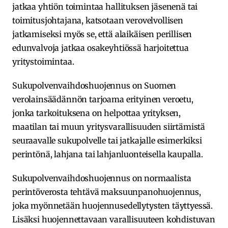
jatkaa yhtiön toimintaa hallituksen jäsenenä tai
toimitusjohtajana, katsotaan verovelvollisen
jatkamiseksi myös se, että alaikäisen perillisen
edunvalvoja jatkaa osakeyhtiössä harjoitettua
yritystoimintaa.
Sukupolvenvaihdoshuojennus on Suomen
verolainsäädännön tarjoama erityinen veroetu,
jonka tarkoituksena on helpottaa yrityksen,
maatilan tai muun yritysvarallisuuden siirtämistä
seuraavalle sukupolvelle tai jatkajalle esimerkiksi
perintönä, lahjana tai lahjanluonteisella kaupalla.
Sukupolvenvaihdoshuojennus on normaalista
perintöverosta tehtävä maksuunpanohuojennus,
joka myönnetään huojennusedellytysten täyttyessä.
Lisäksi huojennettavaan varallisuuteen kohdistuvan