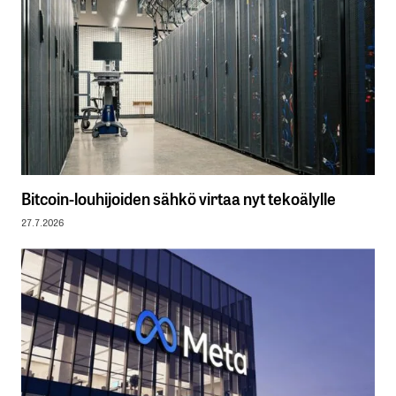
Bitcoin-louhijoiden sähkö virtaa nyt tekoälylle
27.7.2026