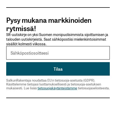
Tilaa SalkunRakentajan uutiskirje
Pysy mukana markkinoiden
Lähetä kommentti
rytmissä!
SR-uutiskirje on yksi Suomen monipuolisimmista sijoittamisen ja
talouden uutiskirjeistä. Saat sähköpostiisi mielenkiintoisimmat
sisällöt kolmesti viikossa.
SalkunRakentaja noudattaa EU:n tietosuoja-asetusta (GDPR).
Käsittelemme tietojasi luottamuksellisesti ja tietosuoja-asetuksen
mukaisesti. Lue lisää
tietosuojakäytänteistämme
tietosuojaselosteesta.