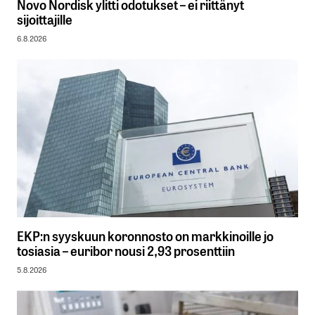
Novo Nordisk ylitti odotukset – ei riittänyt
sijoittajille
6.8.2026
EKP:n syyskuun koronnosto on markkinoille jo
tosiasia – euribor nousi 2,93 prosenttiin
5.8.2026