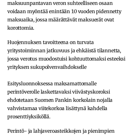
maksuunpantavan veron suhteelliseen osaan
voidaan myöntää enintään 10 vuoden pidennetty
maksuaika, jossa määrättävät maksuerät ovat
korottomia.
Huojennuksen tavoitteena on turvata
yritystoiminnan jatkuvuus ja ehkäistä tilannetta,
jossa verotus muodostuisi kohtuuttomaksi esteeksi
yrityksen sukupolvenvaihdokselle
Esitysluonnoksessa maksamattomalle
perintöverolle laskettavaksi viivästyskoroksi
ehdotetaan Suomen Pankin korkolain nojalla
vahvistamaa viitekorkoa lisättynä kahdella
prosenttiyksiköllä.
Perintö- ja lahjaveroasteikkojen ja pienimpien