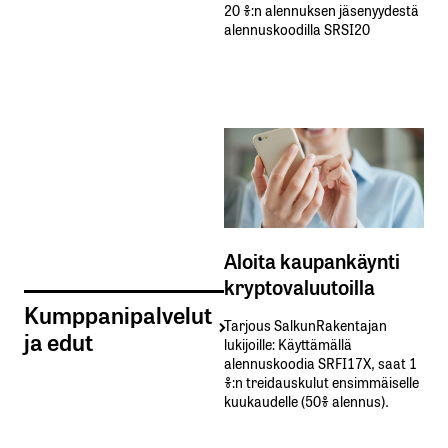
20 %:n alennuksen jäsenyydestä
alennuskoodilla SRSI20
Aloita kaupankäynti
kryptovaluutoilla
Kumppanipalvelut
Tarjous SalkunRakentajan
ja edut
lukijoille: Käyttämällä​ ​
alennuskoodia​ ​SRFI17X,​ ​saat​ ​1
%:n treidauskulut​ ​ensimmäiselle​ ​
kuukaudelle​ ​(50%​ ​alennus).