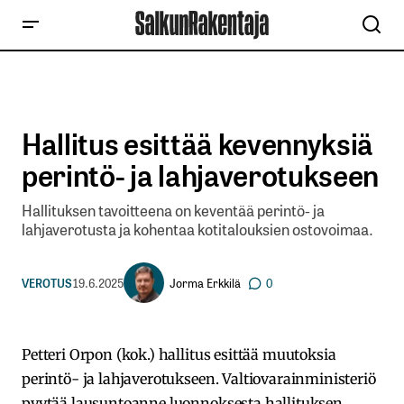
Hallitus esittää kevennyksiä
perintö- ja lahjaverotukseen
Hallituksen tavoitteena on keventää perintö- ja
lahjaverotusta ja kohentaa kotitalouksien ostovoimaa.
Jorma Erkkilä
VEROTUS
19.6.2025
0
Petteri Orpon (kok.) hallitus esittää muutoksia
perintö- ja lahjaverotukseen. Valtiovarainministeriö
pyytää lausuntoanne luonnoksesta hallituksen