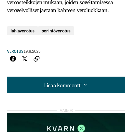
veroasteikkojen mukaan, joiden soveltamisessa
verovelvolliset jaetaan kahteen veroluokkaan.
lahjaverotus
perintöverotus
VEROTUS
19.6.2025
Lisää kommentti
Lisää kommentti
kirjautua
sisään
rekisteröityä