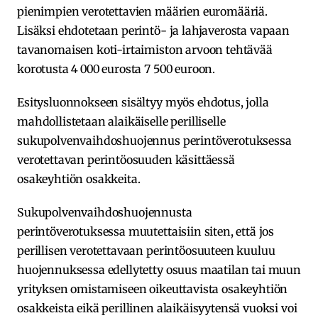
pienimpien verotettavien määrien euromääriä.
Lisäksi ehdotetaan perintö- ja lahjaverosta vapaan
tavanomaisen koti-irtaimiston arvoon tehtävää
korotusta 4 000 eurosta 7 500 euroon.
Esitysluonnokseen sisältyy myös ehdotus, jolla
mahdollistetaan alaikäiselle perilliselle
sukupolvenvaihdoshuojennus perintöverotuksessa
verotettavan perintöosuuden käsittäessä
osakeyhtiön osakkeita.
Sukupolvenvaihdoshuojennusta
perintöverotuksessa muutettaisiin siten, että jos
perillisen verotettavaan perintöosuuteen kuuluu
huojennuksessa edellytetty osuus maatilan tai muun
yrityksen omistamiseen oikeuttavista osakeyhtiön
osakkeista eikä perillinen alaikäisyytensä vuoksi voi