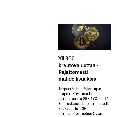
Yli 300
kryptovaluuttaa -
Rajattomasti
mahdollisuuksia
Tarjous SalkunRakentajan
lukijoille: Käyttämällä​ ​
alennuskoodia​ ​SRFI17X,​ ​saat​ ​1
%:n treidauskulut​ ​ensimmäiselle​ ​
kuukaudelle​ ​(50%​ ​
alennus).Coinmotion Oy on