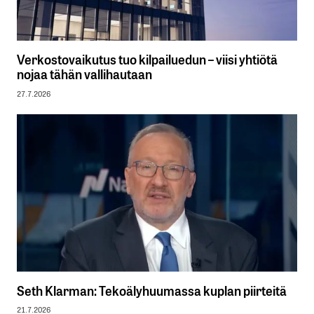
Verkostovaikutus tuo kilpailuedun – viisi yhtiötä
nojaa tähän vallihautaan
27.7.2026
Seth Klarman: Tekoälyhuumassa kuplan piirteitä
21.7.2026