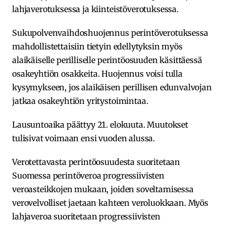
lahjaverotuksessa ja kiinteistöverotuksessa.
Sukupolvenvaihdoshuojennus perintöverotuksessa
mahdollistettaisiin tietyin edellytyksin myös
alaikäiselle perilliselle perintöosuuden käsittäessä
osakeyhtiön osakkeita. Huojennus voisi tulla
kysymykseen, jos alaikäisen perillisen edunvalvojan
jatkaa osakeyhtiön yritystoimintaa.
Lausuntoaika päättyy 21. elokuuta. Muutokset
tulisivat voimaan ensi vuoden alussa.
Verotettavasta perintöosuudesta suoritetaan
Suomessa perintöveroa progressiivisten
veroasteikkojen mukaan, joiden soveltamisessa
verovelvolliset jaetaan kahteen veroluokkaan. Myös
lahjaveroa suoritetaan progressiivisten