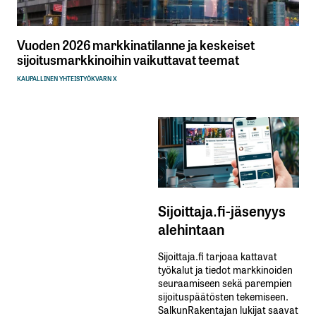
Vuoden 2026 markkinatilanne ja keskeiset
sijoitusmarkkinoihin vaikuttavat teemat
KAUPALLINEN YHTEISTYÖ
KVARN X
Sijoittaja.fi-jäsenyys
alehintaan
Sijoittaja.fi tarjoaa kattavat
työkalut ja tiedot markkinoiden
seuraamiseen sekä parempien
sijoituspäätösten tekemiseen.
SalkunRakentajan lukijat saavat