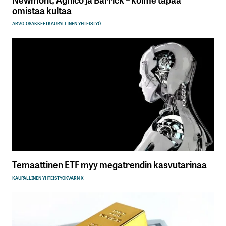
omistaa kultaa
ARVO-OSAKKEET
KAUPALLINEN YHTEISTYÖ
Temaattinen ETF myy megatrendin kasvutarinaa
KAUPALLINEN YHTEISTYÖ
KVARN X