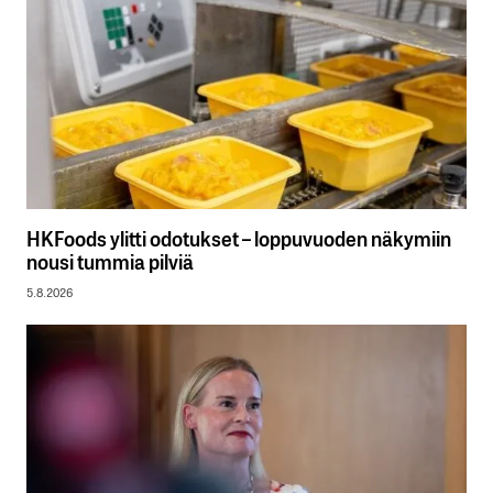
HKFoods ylitti odotukset – loppuvuoden näkymiin
nousi tummia pilviä
5.8.2026