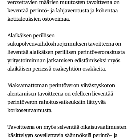
verotettavien määrien muutosten tavoitteena on
keventää perintö- ja lahjaverotusta ja kohentaa
kotitalouksien ostovoimaa.
Alaikäisen perillisen
sukupolvenvaihdoshuojennuksen tavoitteena on
lieventää alaikäisen perillisen perintöverorasitusta
yritystoiminnan jatkamisen edistämiseksi myös
alaikäisen periessä osakeyhtiön osakkeita.
Maksamattoman perintöveron viivästyskoron
alentamisen tavoitteena on edelleen lieventää
perintöveron rahoitusvaikeuksiin liittyvää
korkoseuraamusta.
Tavoitteena on myös selventää oikaisuvaatimusten
käsittelyyn sovellettavia säännöksiä perintö- ja