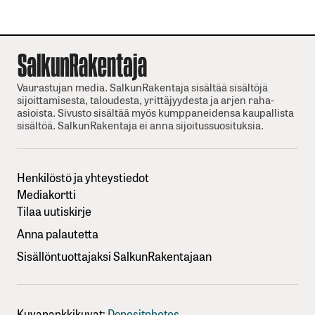
Vaurastujan media. SalkunRakentaja sisältää sisältöjä
sijoittamisesta, taloudesta, yrittäjyydesta ja arjen raha-
asioista. Sivusto sisältää myös kumppaneidensa kaupallista
sisältöä. SalkunRakentaja ei anna sijoitussuosituksia.
Henkilöstö ja yhteystiedot
Mediakortti
Tilaa uutiskirje
Anna palautetta
Sisällöntuottajaksi SalkunRakentajaan
Kuvapankkikuvat:
Depositphotos