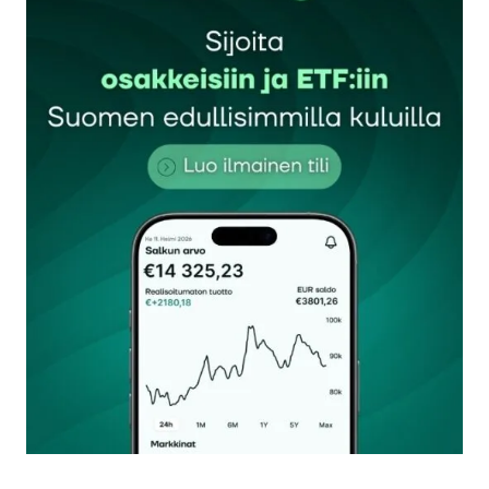
Sähköpostiosoitettasi ei julkaista.
Pakolliset
kentät on merkitty
*
Kommentti
*
Nimesi tai nimimerkkisi
*
Sähköpostiosoitteesi
*