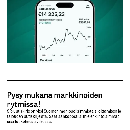
Kommentti
*
Nimesi tai nimimerkkisi
*
Sähköpostiosoitteesi
*
Tilaa SalkunRakentajan uutiskirje
Pysy mukana markkinoiden
Lähetä kommentti
rytmissä!
SR-uutiskirje on yksi Suomen monipuolisimmista sijoittamisen ja
talouden uutiskirjeistä. Saat sähköpostiisi mielenkiintoisimmat
sisällöt kolmesti viikossa.