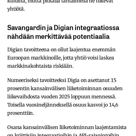
kuluina, mutta pitkällä tähtäimellä ne tukevat
yhtiötä.
Savangardin ja Digian integraatiossa
nähdään merkittävää potentiaalia
Digian tavoitteena on ollut laajentua enemmän
Euroopan markkinoille, jotta yhtiö voisi laskea
markkinakohtaista riskiään.
Numeeriseksi tavoitteeksi Digia on asettanut 15
prosentin kansainvälisen liiketoiminnan osuuden
liikevaihdosta vuoden 2025 loppuun mennessä.
Toisella vuosineljänneksellä osuus kasvoi jo 14,6
prosenttiin.
Osana kansainvälisen liiketoiminnan laajentamista
on kriittisiin integraatioihin ja API-rajapintoihin