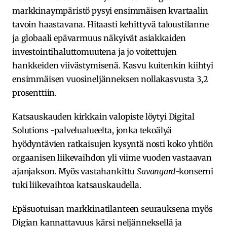
markkinaympäristö pysyi ensimmäisen kvartaalin
tavoin haastavana. Hitaasti kehittyvä taloustilanne
ja globaali epävarmuus näkyivät asiakkaiden
investointihaluttomuutena ja jo voitettujen
hankkeiden viivästymisenä. Kasvu kuitenkin kiihtyi
ensimmäisen vuosineljänneksen nollakasvusta 3,2
prosenttiin.
Katsauskauden kirkkain valopiste löytyi Digital
Solutions -palvelualueelta, jonka tekoälyä
hyödyntävien ratkaisujen kysyntä nosti koko yhtiön
orgaanisen liikevaihdon yli viime vuoden vastaavan
ajanjakson. Myös vastahankittu
Savangard
-konserni
tuki liikevaihtoa katsauskaudella.
Epäsuotuisan markkinatilanteen seurauksena myös
Digian kannattavuus kärsi neljänneksellä ja