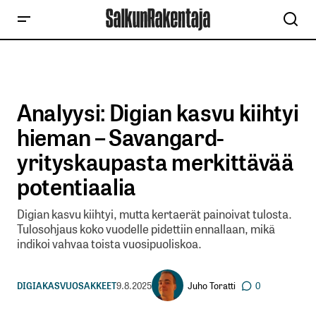
Analyysi: Digian kasvu kiihtyi
hieman – Savangard-
yrityskaupasta merkittävää
potentiaalia
Digian kasvu kiihtyi, mutta kertaerät painoivat tulosta.
Tulosohjaus koko vuodelle pidettiin ennallaan, mikä
indikoi vahvaa toista vuosipuoliskoa.
Juho Toratti
DIGIA
KASVUOSAKKEET
9.8.2025
0