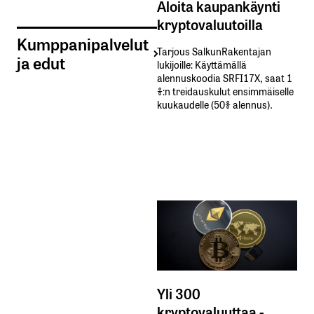
Aloita kaupankäynti
kryptovaluutoilla
Kumppanipalvelut
Tarjous SalkunRakentajan
ja edut
lukijoille: Käyttämällä​ ​
alennuskoodia​ ​SRFI17X,​ ​saat​ ​1
%:n treidauskulut​ ​ensimmäiselle​ ​
kuukaudelle​ ​(50%​ ​alennus).
Yli 300
kryptovaluuttaa -