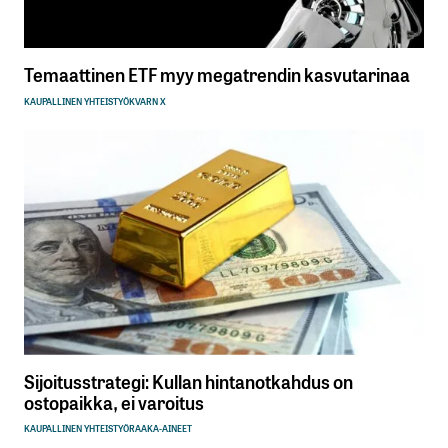
Temaattinen ETF myy megatrendin kasvutarinaa
KAUPALLINEN YHTEISTYÖ
KVARN X
Sijoitusstrategi: Kullan hintanotkahdus on
ostopaikka, ei varoitus
KAUPALLINEN YHTEISTYÖ
RAAKA-AINEET