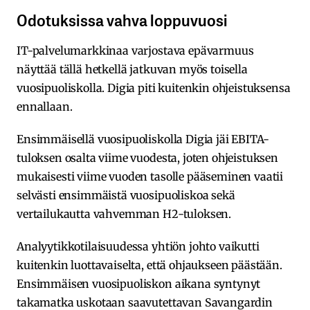
Odotuksissa vahva loppuvuosi
IT-palvelumarkkinaa varjostava epävarmuus
näyttää tällä hetkellä jatkuvan myös toisella
vuosipuoliskolla. Digia piti kuitenkin ohjeistuksensa
ennallaan.
Ensimmäisellä vuosipuoliskolla Digia jäi EBITA-
tuloksen osalta viime vuodesta, joten ohjeistuksen
mukaisesti viime vuoden tasolle pääseminen vaatii
selvästi ensimmäistä vuosipuoliskoa sekä
vertailukautta vahvemman H2-tuloksen.
Analyytikkotilaisuudessa yhtiön johto vaikutti
kuitenkin luottavaiselta, että ohjaukseen päästään.
Ensimmäisen vuosipuoliskon aikana syntynyt
takamatka uskotaan saavutettavan Savangardin