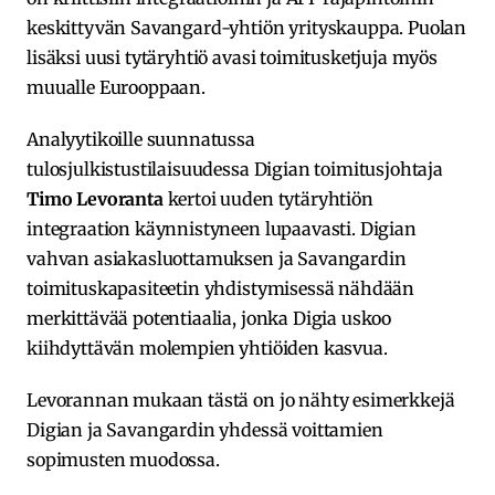
keskittyvän Savangard-yhtiön yrityskauppa. Puolan
lisäksi uusi tytäryhtiö avasi toimitusketjuja myös
muualle Eurooppaan.
Analyytikoille suunnatussa
tulosjulkistustilaisuudessa Digian toimitusjohtaja
Timo Levoranta
kertoi uuden tytäryhtiön
integraation käynnistyneen lupaavasti. Digian
vahvan asiakasluottamuksen ja Savangardin
toimituskapasiteetin yhdistymisessä nähdään
merkittävää potentiaalia, jonka Digia uskoo
kiihdyttävän molempien yhtiöiden kasvua.
Levorannan mukaan tästä on jo nähty esimerkkejä
Digian ja Savangardin yhdessä voittamien
sopimusten muodossa.