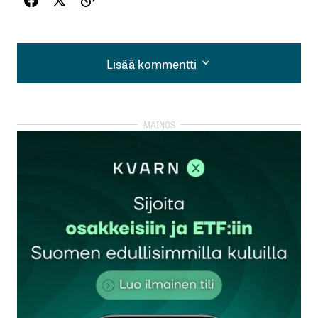
Lisää kommentti
Lisää kommentti
kirjautua
sisään
rekisteröityä
Sähköpostiosoitettasi ei julkaista.
Pakolliset
kentät on merkitty
*