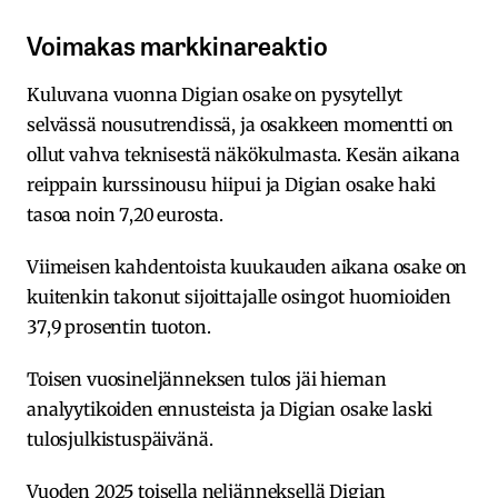
Voimakas markkinareaktio
Kuluvana vuonna Digian osake on pysytellyt
selvässä nousutrendissä, ja osakkeen momentti on
ollut vahva teknisestä näkökulmasta. Kesän aikana
reippain kurssinousu hiipui ja Digian osake haki
tasoa noin 7,20 eurosta.
Viimeisen kahdentoista kuukauden aikana osake on
kuitenkin takonut sijoittajalle osingot huomioiden
37,9 prosentin tuoton.
Toisen vuosineljänneksen tulos jäi hieman
analyytikoiden ennusteista ja Digian osake laski
tulosjulkistuspäivänä.
Vuoden 2025 toisella neljänneksellä Digian