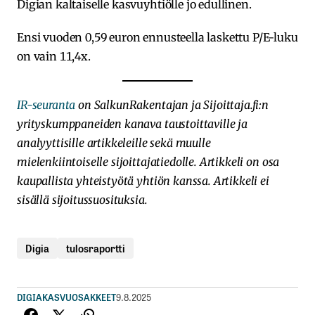
Digian kaltaiselle kasvuyhtiölle jo edullinen.
Ensi vuoden 0,59 euron ennusteella laskettu P/E-luku
on vain 11,4x.
IR-seuranta
on SalkunRakentajan ja Sijoittaja.fi:n
yrityskumppaneiden kanava taustoittaville ja
analyyttisille artikkeleille sekä muulle
mielenkiintoiselle sijoittajatiedolle. Artikkeli on osa
kaupallista yhteistyötä yhtiön kanssa. Artikkeli ei
sisällä sijoitussuosituksia.
Digia
tulosraportti
DIGIA
KASVUOSAKKEET
9.8.2025