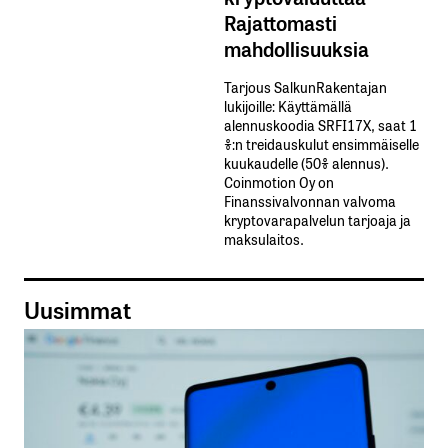
Rajattomasti
mahdollisuuksia
Tarjous SalkunRakentajan
lukijoille: Käyttämällä​ ​
alennuskoodia​ ​SRFI17X,​ ​saat​ ​1
%:n treidauskulut​ ​ensimmäiselle​ ​
kuukaudelle​ ​(50%​ ​alennus).
Coinmotion Oy on
Finanssivalvonnan valvoma
kryptovarapalvelun tarjoaja ja
maksulaitos.
Uusimmat