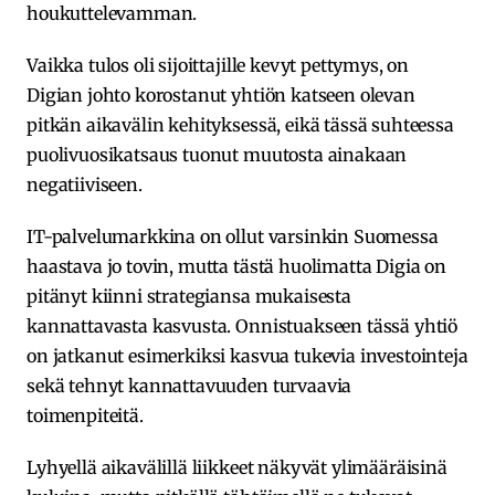
houkuttelevamman.
Vaikka tulos oli sijoittajille kevyt pettymys, on
Digian johto korostanut yhtiön katseen olevan
pitkän aikavälin kehityksessä, eikä tässä suhteessa
puolivuosikatsaus tuonut muutosta ainakaan
negatiiviseen.
IT-palvelumarkkina on ollut varsinkin Suomessa
haastava jo tovin, mutta tästä huolimatta Digia on
pitänyt kiinni strategiansa mukaisesta
kannattavasta kasvusta. Onnistuakseen tässä yhtiö
on jatkanut esimerkiksi kasvua tukevia investointeja
sekä tehnyt kannattavuuden turvaavia
toimenpiteitä.
Lyhyellä aikavälillä liikkeet näkyvät ylimääräisinä