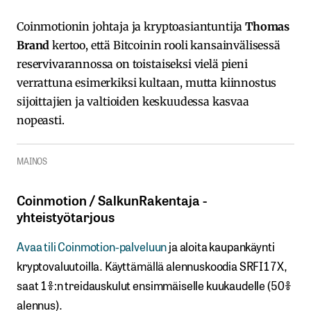
Coinmotionin johtaja ja kryptoasiantuntija
Thomas
Brand
kertoo, että Bitcoinin rooli kansainvälisessä
reservivarannossa on toistaiseksi vielä pieni
verrattuna esimerkiksi kultaan, mutta kiinnostus
sijoittajien ja valtioiden keskuudessa kasvaa
nopeasti.
MAINOS
Coinmotion​ / ​SalkunRakentaja ​-​​
yhteistyötarjous
Avaa​ ​tili​ ​Coinmotion-palveluun
ja aloita kaupankäynti
kryptovaluutoilla.​ ​Käyttämällä​ ​alennuskoodia​ ​SRFI17X,​ ​
saat​ ​1%:n treidauskulut​ ​ensimmäiselle​ ​kuukaudelle​ ​(50%​ ​
alennus).