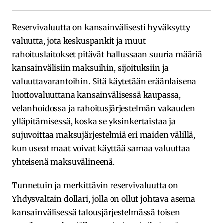
Reservivaluutta on kansainvälisesti hyväksytty
valuutta, jota keskuspankit ja muut
rahoituslaitokset pitävät hallussaan suuria määriä
kansainvälisiin maksuihin, sijoituksiin ja
valuuttavarantoihin. Sitä käytetään eräänlaisena
luottovaluuttana kansainvälisessä kaupassa,
velanhoidossa ja rahoitusjärjestelmän vakauden
ylläpitämisessä, koska se yksinkertaistaa ja
sujuvoittaa maksujärjestelmiä eri maiden välillä,
kun useat maat voivat käyttää samaa valuuttaa
yhteisenä maksuvälineenä.
Tunnetuin ja merkittävin reservivaluutta on
Yhdysvaltain dollari, jolla on ollut johtava asema
kansainvälisessä talousjärjestelmässä toisen