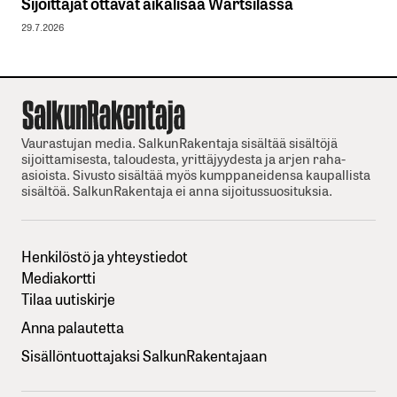
Sijoittajat ottavat aikalisää Wärtsilässä
29.7.2026
Vaurastujan media. SalkunRakentaja sisältää sisältöjä
sijoittamisesta, taloudesta, yrittäjyydesta ja arjen raha-
asioista. Sivusto sisältää myös kumppaneidensa kaupallista
sisältöä. SalkunRakentaja ei anna sijoitussuosituksia.
Henkilöstö ja yhteystiedot
Mediakortti
Tilaa uutiskirje
Anna palautetta
Sisällöntuottajaksi SalkunRakentajaan