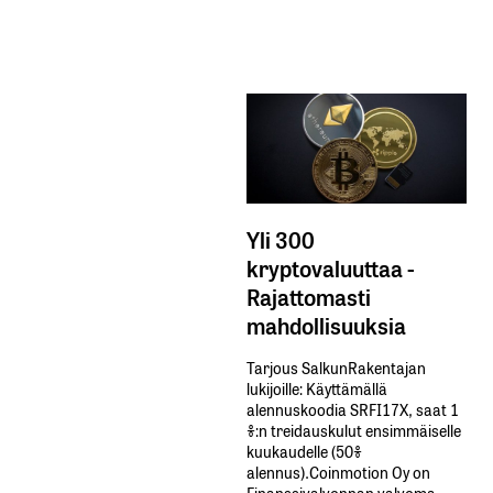
Yli 300
kryptovaluuttaa -
Rajattomasti
mahdollisuuksia
Tarjous SalkunRakentajan
lukijoille: Käyttämällä​ ​
alennuskoodia​ ​SRFI17X,​ ​saat​ ​1
%:n treidauskulut​ ​ensimmäiselle​ ​
kuukaudelle​ ​(50%​ ​
alennus).Coinmotion Oy on
Finanssivalvonnan valvoma