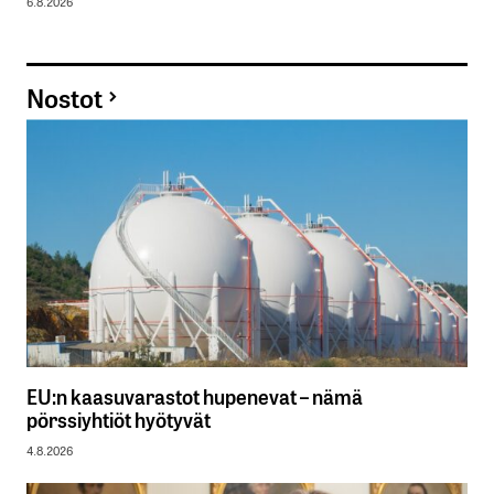
6.8.2026
Nostot
EU:n kaasuvarastot hupenevat – nämä
pörssiyhtiöt hyötyvät
4.8.2026