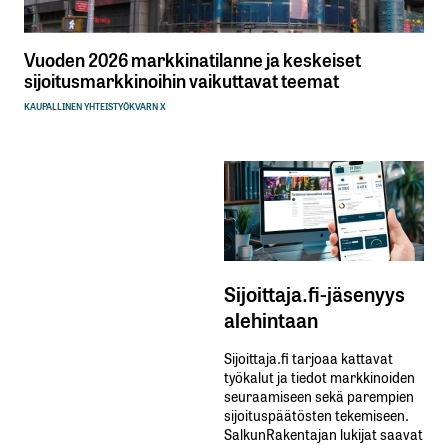
Vuoden 2026 markkinatilanne ja keskeiset
sijoitusmarkkinoihin vaikuttavat teemat
KAUPALLINEN YHTEISTYÖ
KVARN X
Sijoittaja.fi-jäsenyys
alehintaan
Sijoittaja.fi tarjoaa kattavat
työkalut ja tiedot markkinoiden
seuraamiseen sekä parempien
sijoituspäätösten tekemiseen.
SalkunRakentajan lukijat saavat