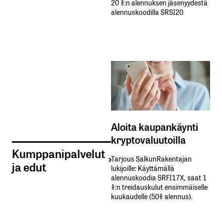
20 %:n alennuksen jäsenyydestä
alennuskoodilla SRSI20
Aloita kaupankäynti
kryptovaluutoilla
Kumppanipalvelut
Tarjous SalkunRakentajan
ja edut
lukijoille: Käyttämällä​ ​
alennuskoodia​ ​SRFI17X,​ ​saat​ ​1
%:n treidauskulut​ ​ensimmäiselle​ ​
kuukaudelle​ ​(50%​ ​alennus).