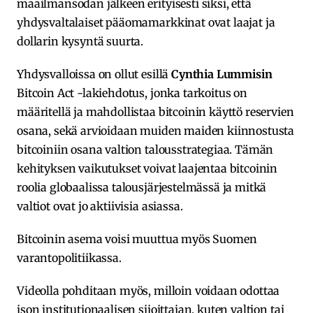
maailmansodan jälkeen erityisesti siksi, että
yhdysvaltalaiset pääomamarkkinat ovat laajat ja
dollarin kysyntä suurta.
Yhdysvalloissa on ollut esillä
Cynthia Lummisin
Bitcoin Act -lakiehdotus, jonka tarkoitus on
määritellä ja mahdollistaa bitcoinin käyttö reservien
osana, sekä arvioidaan muiden maiden kiinnostusta
bitcoiniin osana valtion talousstrategiaa. Tämän
kehityksen vaikutukset voivat laajentaa bitcoinin
roolia globaalissa talousjärjestelmässä ja mitkä
valtiot ovat jo aktiivisia asiassa.
Bitcoinin asema voisi muuttua myös Suomen
varantopolitiikassa.
Videolla pohditaan myös, milloin voidaan odottaa
ison institutionaalisen sijoittajan, kuten valtion tai