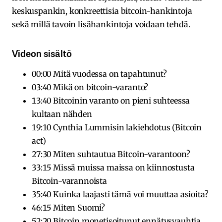
keskuspankin, konkreettisia bitcoin-hankintoja
sekä millä tavoin lisähankintoja voidaan tehdä.
Videon sisältö
00:00 Mitä vuodessa on tapahtunut?
03:40 Mikä on bitcoin-varanto?
13:40 Bitcoinin varanto on pieni suhteessa
kultaan nähden
19:10 Cynthia Lummisin lakiehdotus (Bitcoin
act)
27:30 Miten suhtautua Bitcoin-varantoon?
33:15 Missä muissa maissa on kiinnostusta
Bitcoin-varannoista
35:40 Kuinka laajasti tämä voi muuttaa asioita?
46:15 Miten Suomi?
52:20 Bitcoin monetisoitunut ennätysvauhtia