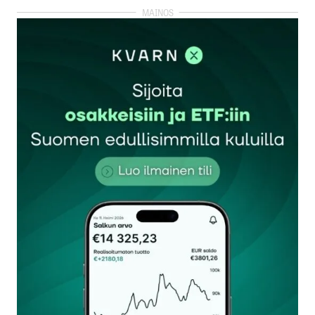
kirjautua
sisään
rekisteröityä
Sähköpostiosoitettasi ei julkaista.
Pakolliset
kentät on merkitty
*
Kommentti
*
Nimesi tai nimimerkkisi
*