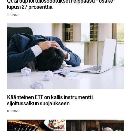
Qt Group löi tulosodotukset reippaasti – osake
kipusi 27 prosenttia
7.8.2026
Käänteinen ETF on kallis instrumentti
sijoitussalkun suojaukseen
6.8.2026