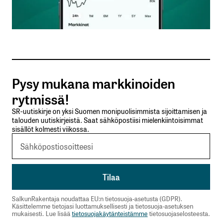
Sähköpostiosoitteesi
*
Tilaa SalkunRakentajan uutiskirje
Pysy mukana markkinoiden
Lähetä kommentti
rytmissä!
SR-uutiskirje on yksi Suomen monipuolisimmista sijoittamisen ja
talouden uutiskirjeistä. Saat sähköpostiisi mielenkiintoisimmat
sisällöt kolmesti viikossa.
SalkunRakentaja noudattaa EU:n tietosuoja-asetusta (GDPR).
Käsittelemme tietojasi luottamuksellisesti ja tietosuoja-asetuksen
mukaisesti. Lue lisää
tietosuojakäytänteistämme
tietosuojaselosteesta.