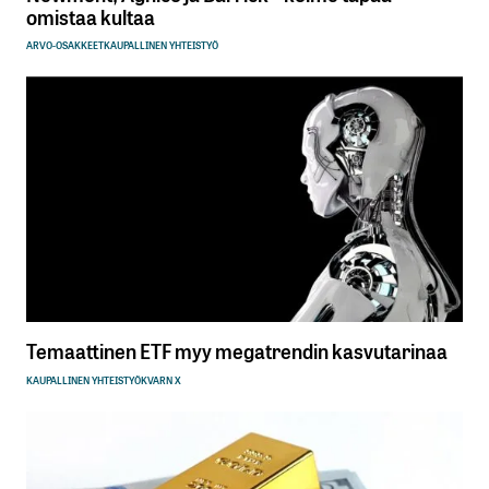
omistaa kultaa
ARVO-OSAKKEET
KAUPALLINEN YHTEISTYÖ
Temaattinen ETF myy megatrendin kasvutarinaa
KAUPALLINEN YHTEISTYÖ
KVARN X