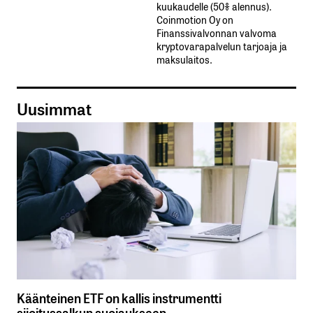
kuukaudelle​ ​(50%​ ​alennus).
Coinmotion Oy on
Finanssivalvonnan valvoma
kryptovarapalvelun tarjoaja ja
maksulaitos.
Uusimmat
Käänteinen ETF on kallis instrumentti
sijoitussalkun suojaukseen