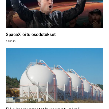
SpaceX löi tulosodotukset
5.8.2026