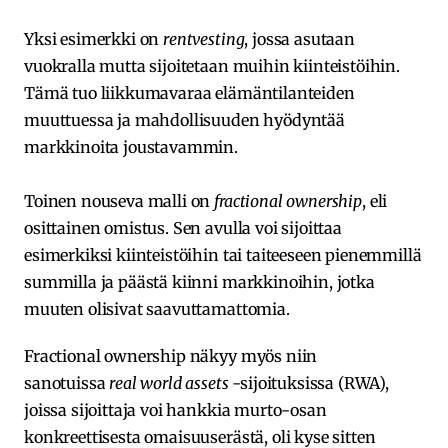
Yksi esimerkki on
rentvesting
, jossa asutaan
vuokralla mutta sijoitetaan muihin kiinteistöihin.
Tämä tuo liikkumavaraa elämäntilanteiden
muuttuessa ja mahdollisuuden hyödyntää
markkinoita joustavammin.
Toinen nouseva malli on
fractional ownership
, eli
osittainen omistus. Sen avulla voi sijoittaa
esimerkiksi kiinteistöihin tai taiteeseen pienemmillä
summilla ja päästä kiinni markkinoihin, jotka
muuten olisivat saavuttamattomia.
Fractional ownership näkyy myös niin
sanotuissa
real world assets
-sijoituksissa (RWA),
joissa sijoittaja voi hankkia murto-osan
konkreettisesta omaisuuserästä, oli kyse sitten