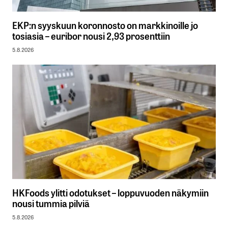
EKP:n syyskuun koronnosto on markkinoille jo
tosiasia – euribor nousi 2,93 prosenttiin
5.8.2026
HKFoods ylitti odotukset – loppuvuoden näkymiin
nousi tummia pilviä
5.8.2026