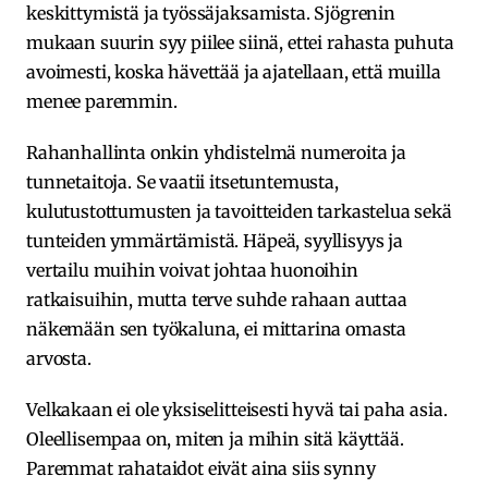
keskittymistä ja työssäjaksamista. Sjögrenin
mukaan suurin syy piilee siinä, ettei rahasta puhuta
avoimesti, koska hävettää ja ajatellaan, että muilla
menee paremmin.
Rahanhallinta onkin yhdistelmä numeroita ja
tunnetaitoja. Se vaatii itsetuntemusta,
kulutustottumusten ja tavoitteiden tarkastelua sekä
tunteiden ymmärtämistä. Häpeä, syyllisyys ja
vertailu muihin voivat johtaa huonoihin
ratkaisuihin, mutta terve suhde rahaan auttaa
näkemään sen työkaluna, ei mittarina omasta
arvosta.
Velkakaan ei ole yksiselitteisesti hyvä tai paha asia.
Oleellisempaa on, miten ja mihin sitä käyttää.
Paremmat rahataidot eivät aina siis synny