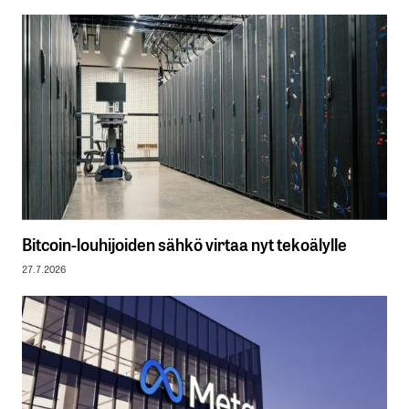
Bitcoin-louhijoiden sähkö virtaa nyt tekoälylle
27.7.2026