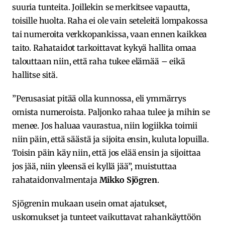
suuria tunteita. Joillekin se merkitsee vapautta,
toisille huolta. Raha ei ole vain seteleitä lompakossa
tai numeroita verkkopankissa, vaan ennen kaikkea
taito. Rahataidot tarkoittavat kykyä hallita omaa
talouttaan niin, että raha tukee elämää – eikä
hallitse sitä.
”Perusasiat pitää olla kunnossa, eli ymmärrys
omista numeroista. Paljonko rahaa tulee ja mihin se
menee. Jos haluaa vaurastua, niin logiikka toimii
niin päin, että säästä ja sijoita ensin, kuluta lopuilla.
Toisin päin käy niin, että jos elää ensin ja sijoittaa
jos jää, niin yleensä ei kyllä jää”, muistuttaa
rahataidonvalmentaja
Mikko Sjögren
.
Sjögrenin mukaan usein omat ajatukset,
uskomukset ja tunteet vaikuttavat rahankäyttöön