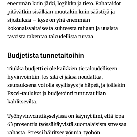
enemmän kuin järki, logiikka ja tieto. Rahataidot
pitävätkin sisällään muutakin kuin säästöjä ja
sijoituksia – kyse on yhä enemmän
kokonaisvaltaisesta suhteesta rahaan ja uusista
tavoista rakentaa taloudellista turvaa.
Budjetista tunnetaitoihin
Tiukka budjetti ei ole kaikkien tie taloudelliseen
hyvinvointiin. Jos sitä ei jaksa noudattaa,
seurauksena voi olla syyllisyys ja häpeä, ja joillekin
Excel-taulukot ja budjetointi tuntuvat liian
kahlitsevilta.
Työhyvinvointikyselyissä on käynyt ilmi, että jopa
63 prosenttia työssäkäyvistä suomalaisista stressaa
rahasta. Stressi häiritsee yöunia, työhön