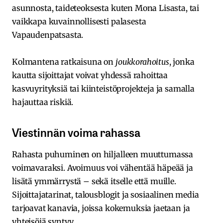
asunnosta, taideteoksesta kuten Mona Lisasta, tai
vaikkapa kuvainnollisesti palasesta
Vapaudenpatsasta.
Kolmantena ratkaisuna on
joukkorahoitus
, jonka
kautta sijoittajat voivat yhdessä rahoittaa
kasvuyrityksiä tai kiinteistöprojekteja ja samalla
hajauttaa riskiä.
Viestinnän voima rahassa
Rahasta puhuminen on hiljalleen muuttumassa
voimavaraksi. Avoimuus voi vähentää häpeää ja
lisätä ymmärrystä – sekä itselle että muille.
Sijoittajatarinat, talousblogit ja sosiaalinen media
tarjoavat kanavia, joissa kokemuksia jaetaan ja
yhteisöjä syntyy.