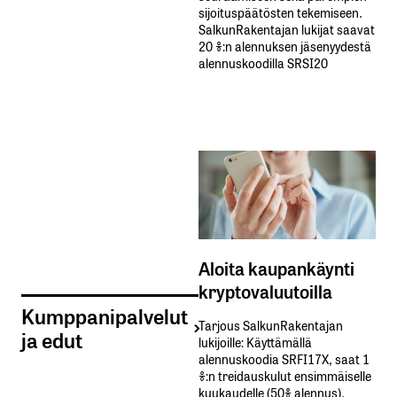
sijoituspäätösten tekemiseen.
SalkunRakentajan lukijat saavat
20 %:n alennuksen jäsenyydestä
alennuskoodilla SRSI20
Aloita kaupankäynti
kryptovaluutoilla
Kumppanipalvelut
Tarjous SalkunRakentajan
ja edut
lukijoille: Käyttämällä​ ​
alennuskoodia​ ​SRFI17X,​ ​saat​ ​1
%:n treidauskulut​ ​ensimmäiselle​ ​
kuukaudelle​ ​(50%​ ​alennus).