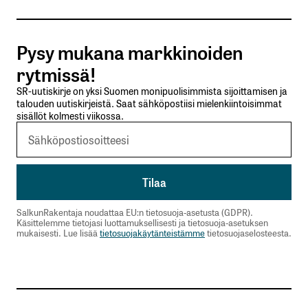
Tilaa SalkunRakentajan uutiskirje
Pysy mukana markkinoiden
Lähetä kommentti
rytmissä!
SR-uutiskirje on yksi Suomen monipuolisimmista sijoittamisen ja
talouden uutiskirjeistä. Saat sähköpostiisi mielenkiintoisimmat
sisällöt kolmesti viikossa.
SalkunRakentaja noudattaa EU:n tietosuoja-asetusta (GDPR).
Käsittelemme tietojasi luottamuksellisesti ja tietosuoja-asetuksen
mukaisesti. Lue lisää
tietosuojakäytänteistämme
tietosuojaselosteesta.