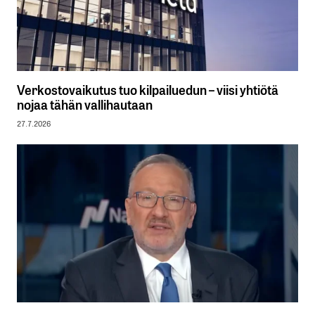
Verkostovaikutus tuo kilpailuedun – viisi yhtiötä
nojaa tähän vallihautaan
27.7.2026