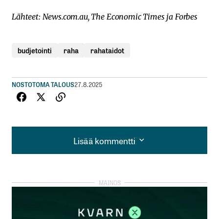
Lähteet: News.com.au, The Economic Times ja Forbes
budjetointi
raha
rahataidot
NOSTOT
OMA TALOUS
27.8.2025
Lisää kommentti
Lisää kommentti
kirjautua
sisään
rekisteröityä