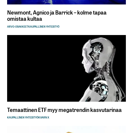
Newmont, Agnico ja Barrick – kolme tapaa
omistaa kultaa
ARVO-OSAKKEET
KAUPALLINEN YHTEISTYÖ
Temaattinen ETF myy megatrendin kasvutarinaa
KAUPALLINEN YHTEISTYÖ
KVARN X