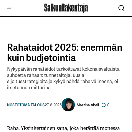
Rahataidot 2025: enemmän
kuin budjetointia
Nykypäivän rahataidot tarkoittavat kokonaisvaltaista
suhdetta rahaan: tunnetaitoja, uusia
sijoitusstrategioita ja kykyä nähdä raha välineenä, ei
itsetunnon mittarina.
Martina Abell
NOSTOT
OMA TALOUS
27.8.2025
0
Raha. Yksinkertainen sana, joka herättää monessa