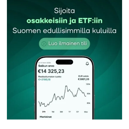
Sähköpostiosoitettasi ei julkaista.
Pakolliset
kentät on merkitty
*
Kommentti
*
Nimesi tai nimimerkkisi
*
Sähköpostiosoitteesi
*