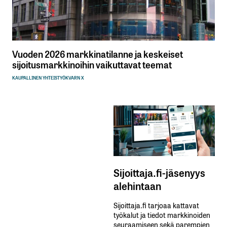
Vuoden 2026 markkinatilanne ja keskeiset
sijoitusmarkkinoihin vaikuttavat teemat
KAUPALLINEN YHTEISTYÖ
KVARN X
Sijoittaja.fi-jäsenyys
alehintaan
Sijoittaja.fi tarjoaa kattavat
työkalut ja tiedot markkinoiden
seuraamiseen sekä parempien