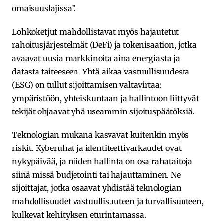
omaisuuslajissa”.
Lohkoketjut mahdollistavat myös hajautetut
rahoitusjärjestelmät (DeFi) ja tokenisaation, jotka
avaavat uusia markkinoita aina energiasta ja
datasta taiteeseen. Yhtä aikaa vastuullisuudesta
(ESG) on tullut sijoittamisen valtavirtaa:
ympäristöön, yhteiskuntaan ja hallintoon liittyvät
tekijät ohjaavat yhä useammin sijoituspäätöksiä.
Teknologian mukana kasvavat kuitenkin myös
riskit. Kyberuhat ja identiteettivarkaudet ovat
nykypäivää, ja niiden hallinta on osa rahataitoja
siinä missä budjetointi tai hajauttaminen. Ne
sijoittajat, jotka osaavat yhdistää teknologian
mahdollisuudet vastuullisuuteen ja turvallisuuteen,
kulkevat kehityksen eturintamassa.