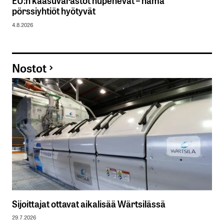
EU:n kaasuvarastot hupenevat – nämä
pörssiyhtiöt hyötyvät
4.8.2026
Nostot
Sijoittajat ottavat aikalisää Wärtsilässä
29.7.2026