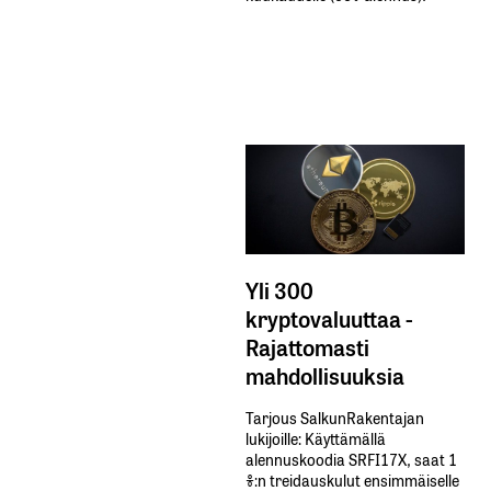
Yli 300
kryptovaluuttaa -
Rajattomasti
mahdollisuuksia
Tarjous SalkunRakentajan
lukijoille: Käyttämällä​ ​
alennuskoodia​ ​SRFI17X,​ ​saat​ ​1
%:n treidauskulut​ ​ensimmäiselle​ ​