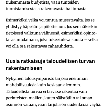
tiukemmasta budjetista, vaan tunteiden
tunnistamisesta ja rakentavasta hallinnasta.
Esimerkiksi velka voi tuntua musertavalta, jos se
yhdistyy häpeään ja piilotteluun. Jos sen näkeekin
tietoisesti valittuna välineenä, esimerkiksi opinto-
tai asuntolainana, joka tukee tulevaisuutta – velka
voi olla osa rakentavaa rahasuhdetta.
Uusia ratkaisuja taloudellisen turvan
rakentamiseen
Nykyinen talousympäristö tarjoaa enemmän
mahdollisuuksia kuin koskaan aiemmin.
Taloudellista turvaa ei tarvitse rakentaa vain
perinteisten mallien, kuten säästötilin tai oman
asunnon varaan, vaan tarjolla on uudenlaisia väyliä.