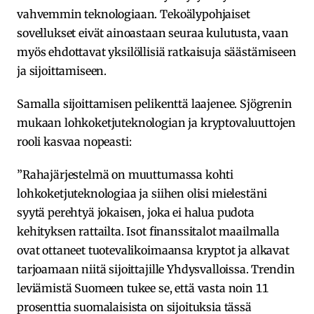
vahvemmin teknologiaan. Tekoälypohjaiset
sovellukset eivät ainoastaan seuraa kulutusta, vaan
myös ehdottavat yksilöllisiä ratkaisuja säästämiseen
ja sijoittamiseen.
Samalla sijoittamisen pelikenttä laajenee. Sjögrenin
mukaan lohkoketjuteknologian ja kryptovaluuttojen
rooli kasvaa nopeasti:
”Rahajärjestelmä on muuttumassa kohti
lohkoketjuteknologiaa ja siihen olisi mielestäni
syytä perehtyä jokaisen, joka ei halua pudota
kehityksen rattailta. Isot finanssitalot maailmalla
ovat ottaneet tuotevalikoimaansa kryptot ja alkavat
tarjoamaan niitä sijoittajille Yhdysvalloissa. Trendin
leviämistä Suomeen tukee se, että vasta noin 11
prosenttia suomalaisista on sijoituksia tässä