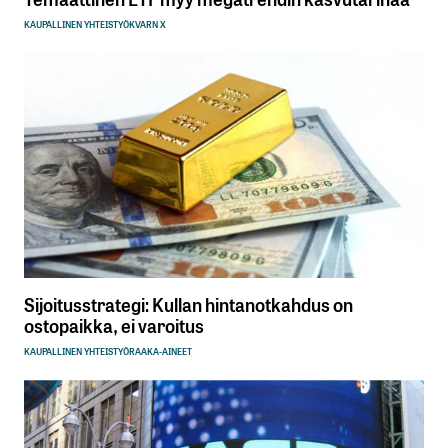
KAUPALLINEN YHTEISTYÖ
KVARN X
Sijoitusstrategi: Kullan hintanotkahdus on
ostopaikka, ei varoitus
KAUPALLINEN YHTEISTYÖ
RAAKA-AINEET