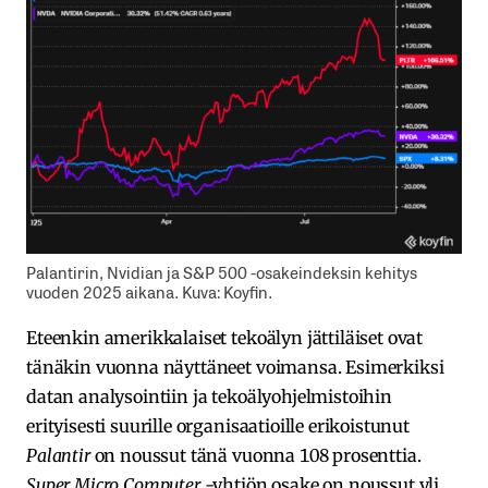
Palantirin, Nvidian ja S&P 500 -osakeindeksin kehitys
vuoden 2025 aikana. Kuva: Koyfin.
Eteenkin amerikkalaiset tekoälyn jättiläiset ovat
tänäkin vuonna näyttäneet voimansa. Esimerkiksi
datan analysointiin ja tekoälyohjelmistoihin
erityisesti suurille organisaatioille erikoistunut
Palantir
on noussut tänä vuonna 108 prosenttia.
Super Micro Computer
-yhtiön osake on noussut yli