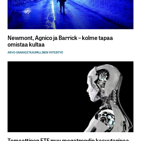
Newmont, Agnico ja Barrick – kolme tapaa
omistaa kultaa
ARVO-OSAKKEET
KAUPALLINEN YHTEISTYÖ
Temaattinen ETF myy megatrendin kasvutarinaa