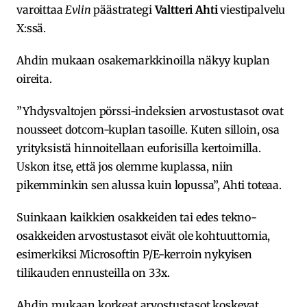
varoittaa
Evlin
päästrategi
Valtteri Ahti
viestipalvelu
X:ssä.
Ahdin mukaan osakemarkkinoilla näkyy kuplan
oireita.
”Yhdysvaltojen pörssi-indeksien arvostustasot ovat
nousseet dotcom-kuplan tasoille. Kuten silloin, osa
yrityksistä hinnoitellaan euforisilla kertoimilla.
Uskon itse, että jos olemme kuplassa, niin
pikemminkin sen alussa kuin lopussa”, Ahti toteaa.
Suinkaan kaikkien osakkeiden tai edes tekno-
osakkeiden arvostustasot eivät ole kohtuuttomia,
esimerkiksi Microsoftin P/E-kerroin nykyisen
tilikauden ennusteilla on 33x.
Ahdin mukaan korkeat arvostustasot koskevat