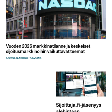
Vuoden 2026 markkinatilanne ja keskeiset
sijoitusmarkkinoihin vaikuttavat teemat
KAUPALLINEN YHTEISTYÖ
KVARN X
Sijoittaja.fi-jäsenyys
alehintaan