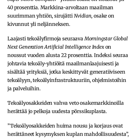
40 prosenttia. Markkina-arvoltaan maailman
suurimman yhtiön, sirujätti
Nvidian
, osake on
kivunnut yli neljänneksen.
Laajasti tekoälyfirmoja seuraava
Morningstar Global
Next Generation Artificial Intelligence Index
on
noussut vuoden alusta 22 prosenttia. Indeksi seuraa
johtavia tekoäly-yhtiöitä maailmanlaajuisesti ja
sisältää yrityksiä, jotka keskittyvät generatiiviseen
tekoälyyn, tekoälyinfrastruktuuriin, ohjelmistoihin
ja palveluihin.
Tekoälyosakkeiden vahva veto osakemarkkinoilla
herättää jo pelkoja uudesta pörssikuplasta.
”Tekoälyosakkeiden huima nousu ja korjaus ovat
herättäneet kysymyksen kuplan mahdollisuudesta”,