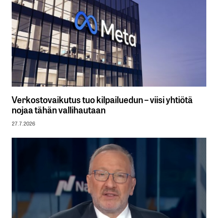
Verkostovaikutus tuo kilpailuedun – viisi yhtiötä
nojaa tähän vallihautaan
27.7.2026