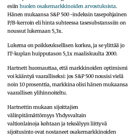
esiin
huolen osakemarkkinoiden arvostuksista
.
Hänen mukaansa S&P 500 -indeksin tasepohjainen
P/B-kerroin eli hinta suhteessa tasesubstanssiin on
noussut lukemaan 5,3x.
Lukema on poikkeuksellisen korkea, ja se ylittää jo
IT-kuplan huipputason 5,1x maaliskuulta 2000.
Hartnett huomauttaa, että markkinoiden optimismi
voi kääntyä vaaralliseksi: jos S&P 500 nousisi vielä
noin 10 prosenttia, markkina olisi hänen mukaansa
vaarallisen ylihinnoiteltu.
Hartnettin mukaan sijoittajien
välinpitämättömyys Yhdysvaltain
valtionlainoja kohtaan ja tekoälyyn liittyvä
sijoitusinto ovat nostaneet osakemarkkinoiden