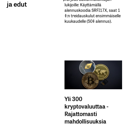
ja edut
lukijoille: Käyttämällä​ ​
alennuskoodia​ ​SRFI17X,​ ​saat​ ​1
%:n treidauskulut​ ​ensimmäiselle​ ​
kuukaudelle​ ​(50%​ ​alennus).
Yli 300
kryptovaluuttaa -
Rajattomasti
mahdollisuuksia