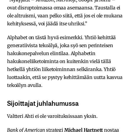
ovat disruptoimassa omaa asemaansa. Taustalla ei
ole altruismi, vaan pelko siitä, että jos ei ole mukana
kehityksessä, voi jäädä itse uhriksi.”
Alphabet on tästä hyvä esimerkki. Yhtiö kehittää
generatiivista tekoälyä, joka syö sen perinteisen
hakukonepalvelun elintilaa. Alphabetin
hakukoneliiketoiminta on kuitenkin vielä tällä
hetkellä yhtiön liiketoiminnan selkäranka. Yhtiö
luottaakin, että se pystyy kehittämään uutta kasvua
tekoälyn avulla.
Sijoittajat juhlahumussa
Valtteri Ahti ei ole varoituksissaan yksin.
Bank of American
strategi
Michael Hartnett
nostaa