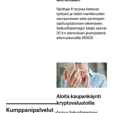
Sijoittaja.fi tarjoaa kattavat
työkalut ja tiedot markkinoiden
seuraamiseen sekä parempien
sijoituspäätösten tekemiseen.
SalkunRakentajan lukijat saavat
20 %:n alennuksen jäsenyydestä
alennuskoodilla SRSI20
Aloita kaupankäynti
kryptovaluutoilla
Kumppanipalvelut
Tarjous SalkunRakentajan