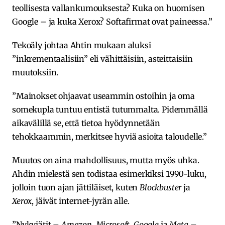
teollisesta vallankumouksesta? Kuka on huomisen
Google – ja kuka Xerox? Softafirmat ovat paineessa.”
Tekoäly johtaa Ahtin mukaan aluksi
”inkrementaalisiin” eli vähittäisiin, asteittaisiin
muutoksiin.
”Mainokset ohjaavat useammin ostoihin ja oma
somekupla tuntuu entistä tutummalta. Pidemmällä
aikavälillä se, että tietoa hyödynnetään
tehokkaammin, merkitsee hyviä asioita taloudelle.”
Muutos on aina mahdollisuus, mutta myös uhka.
Ahdin mielestä sen todistaa esimerkiksi 1990-luku,
jolloin tuon ajan jättiläiset, kuten
Blockbuster
ja
Xerox
, jäivät internet-jyrän alle.
”Nykyjätit –
Amazon
,
Microsoft
,
Google
ja
Meta
–