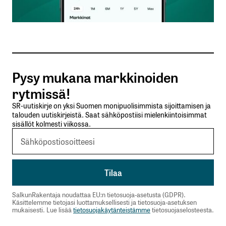
Sähköpostiosoitteesi
*
Tilaa SalkunRakentajan uutiskirje
Pysy mukana markkinoiden
Lähetä kommentti
rytmissä!
SR-uutiskirje on yksi Suomen monipuolisimmista sijoittamisen ja
talouden uutiskirjeistä. Saat sähköpostiisi mielenkiintoisimmat
sisällöt kolmesti viikossa.
SalkunRakentaja noudattaa EU:n tietosuoja-asetusta (GDPR).
Käsittelemme tietojasi luottamuksellisesti ja tietosuoja-asetuksen
mukaisesti. Lue lisää
tietosuojakäytänteistämme
tietosuojaselosteesta.