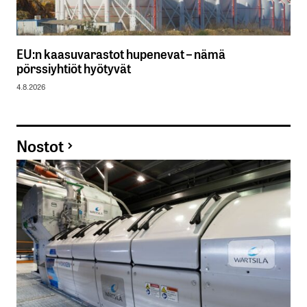
EU:n kaasuvarastot hupenevat – nämä
pörssiyhtiöt hyötyvät
4.8.2026
Nostot