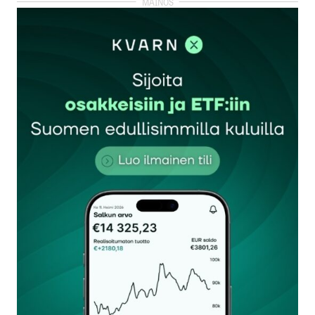
kirjautua
sisään
rekisteröityä
Sähköpostiosoitettasi ei julkaista.
Pakolliset
kentät on merkitty
*
Kommentti
*
Nimesi tai nimimerkkisi
*