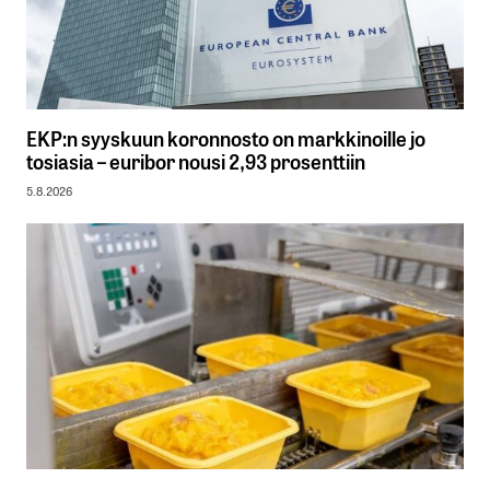
EKP:n syyskuun koronnosto on markkinoille jo
tosiasia – euribor nousi 2,93 prosenttiin
5.8.2026