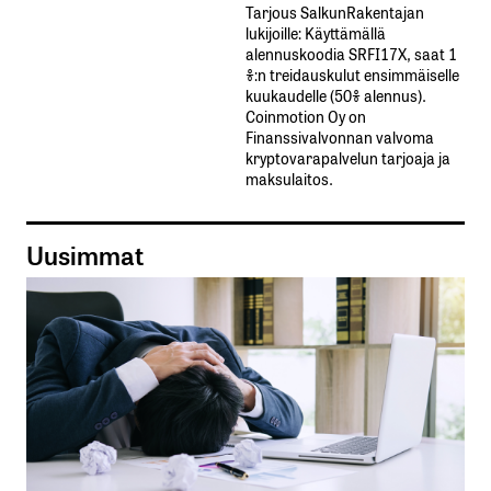
Tarjous SalkunRakentajan
lukijoille: Käyttämällä​ ​
alennuskoodia​ ​SRFI17X,​ ​saat​ ​1
%:n treidauskulut​ ​ensimmäiselle​ ​
kuukaudelle​ ​(50%​ ​alennus).
Coinmotion Oy on
Finanssivalvonnan valvoma
kryptovarapalvelun tarjoaja ja
maksulaitos.
Uusimmat