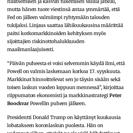
hillitsemisen ja kasvun tukemisen välillä jatkuu,
mutta hänen tuore viestinsä antaa ymmärtää, että
Fed on jälleen valmiimpi ryhtymään talouden
tukijaksi. Linjaus saattaa lähikuukausina määrittää
paitsi korkomarkkinoiden kehityksen myös
sijoittajien riskinottohalukkuuden
maailmanlaajuisesti.
“Päivän puheesta ei voisi selvemmin käydä ilmi, että
Powell on valmis laskemaan korkoa 17. syyskuuta.
Markkinat hinnoittelevat sen jo täysin sisään sekä
toisen laskun vuoden loppuun mennessä”, kirjoittaa
riippumaton ekonomisti ja markkinastrategi
Peter
Boockvar
Powellin puheen jälkeen.
Presidentti Donald Trump on käyttänyt kuukausia
lobatakseen koronlaskun puolesta. Hän on