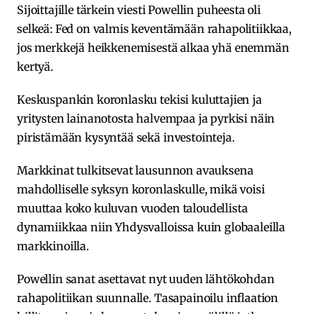
Sijoittajille tärkein viesti Powellin puheesta oli
selkeä: Fed on valmis keventämään rahapolitiikkaa,
jos merkkejä heikkenemisestä alkaa yhä enemmän
kertyä.
Keskuspankin koronlasku tekisi kuluttajien ja
yritysten lainanotosta halvempaa ja pyrkisi näin
piristämään kysyntää sekä investointeja.
Markkinat tulkitsevat lausunnon avauksena
mahdolliselle syksyn koronlaskulle, mikä voisi
muuttaa koko kuluvan vuoden taloudellista
dynamiikkaa niin Yhdysvalloissa kuin globaaleilla
markkinoilla.
Powellin sanat asettavat nyt uuden lähtökohdan
rahapolitiikan suunnalle. Tasapainoilu inflaation