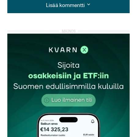
Lisää kommentti
Lisää kommentti
kirjautua
sisään
rekisteröityä
Sähköpostiosoitettasi ei julkaista.
Pakolliset
kentät on merkitty
*
Kommentti
*