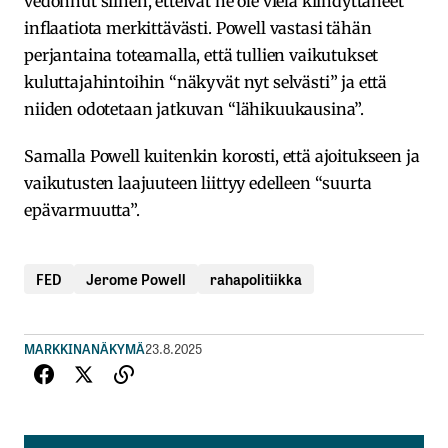
vedonnut siihen, etteivät ne ole vielä kiihdyttäneet
inflaatiota merkittävästi. Powell vastasi tähän
perjantaina toteamalla, että tullien vaikutukset
kuluttajahintoihin “näkyvät nyt selvästi” ja että
niiden odotetaan jatkuvan “lähikuukausina”.
Samalla Powell kuitenkin korosti, että ajoitukseen ja
vaikutusten laajuuteen liittyy edelleen “suurta
epävarmuutta”.
FED
Jerome Powell
rahapolitiikka
MARKKINANÄKYMÄ
23.8.2025