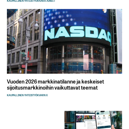
KAUPALLINEN YHTEISTYÖ
RAAKA-AINEET
Vuoden 2026 markkinatilanne ja keskeiset
sijoitusmarkkinoihin vaikuttavat teemat
KAUPALLINEN YHTEISTYÖ
KVARN X