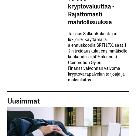
kryptovaluuttaa -
Rajattomasti
mahdollisuuksia
Tarjous SalkunRakentajan
lukijoille: Käyttämällä​ ​
alennuskoodia​ ​SRFI17X,​ ​saat​ ​1
%:n treidauskulut​ ​ensimmäiselle​ ​
kuukaudelle​ ​(50%​ ​alennus).
Coinmotion Oy on
Finanssivalvonnan valvoma
kryptovarapalvelun tarjoaja ja
maksulaitos.
Uusimmat