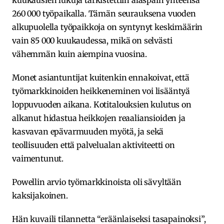
260 000 työpaikalla. Tämän seurauksena vuoden
alkupuolella työpaikkoja on syntynyt keskimäärin
vain 85 000 kuukaudessa, mikä on selvästi
vähemmän kuin aiempina vuosina.
Monet asiantuntijat kuitenkin ennakoivat, että
työmarkkinoiden heikkeneminen voi lisääntyä
loppuvuoden aikana. Kotitalouksien kulutus on
alkanut hidastua heikkojen reaaliansioiden ja
kasvavan epävarmuuden myötä, ja sekä
teollisuuden että palvelualan aktiviteetti on
vaimentunut.
Powellin arvio työmarkkinoista oli sävyltään
kaksijakoinen.
Hän kuvaili tilannetta “eräänlaiseksi tasapainoksi”,