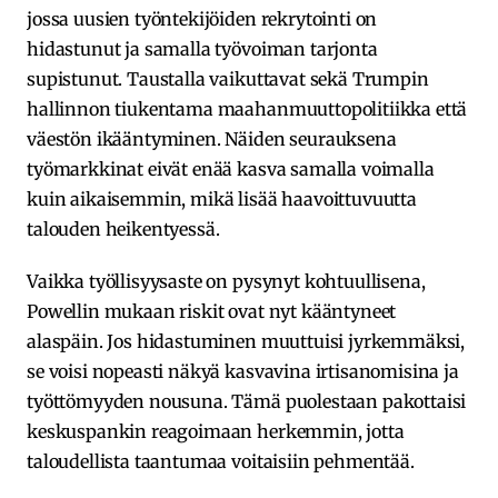
jossa uusien työntekijöiden rekrytointi on
hidastunut ja samalla työvoiman tarjonta
supistunut. Taustalla vaikuttavat sekä Trumpin
hallinnon tiukentama maahanmuuttopolitiikka että
väestön ikääntyminen. Näiden seurauksena
työmarkkinat eivät enää kasva samalla voimalla
kuin aikaisemmin, mikä lisää haavoittuvuutta
talouden heikentyessä.
Vaikka työllisyysaste on pysynyt kohtuullisena,
Powellin mukaan riskit ovat nyt kääntyneet
alaspäin. Jos hidastuminen muuttuisi jyrkemmäksi,
se voisi nopeasti näkyä kasvavina irtisanomisina ja
työttömyyden nousuna. Tämä puolestaan pakottaisi
keskuspankin reagoimaan herkemmin, jotta
taloudellista taantumaa voitaisiin pehmentää.