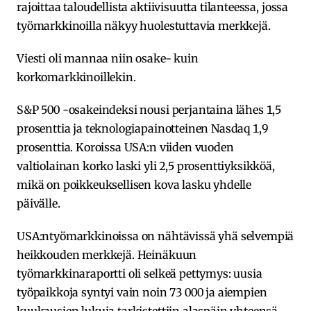
rajoittaa taloudellista aktiivisuutta tilanteessa, jossa
työmarkkinoilla näkyy huolestuttavia merkkejä.
Viesti oli mannaa niin osake- kuin
korkomarkkinoillekin.
S&P 500 -osakeindeksi nousi perjantaina lähes 1,5
prosenttia ja teknologiapainotteinen Nasdaq 1,9
prosenttia. Koroissa USA:n viiden vuoden
valtiolainan korko laski yli 2,5 prosenttiyksikköä,
mikä on poikkeuksellisen kova lasku yhdelle
päivälle.
USA:ntyömarkkinoissa on nähtävissä yhä selvempiä
heikkouden merkkejä. Heinäkuun
työmarkkinaraportti oli selkeä pettymys: uusia
työpaikkoja syntyi vain noin 73 000 ja aiempien
kuukausien lukuja tarkistettiin alaspäin yhteensä