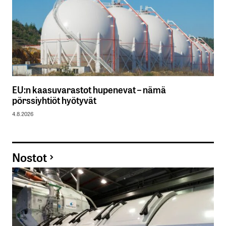
EU:n kaasuvarastot hupenevat – nämä
pörssiyhtiöt hyötyvät
4.8.2026
Nostot