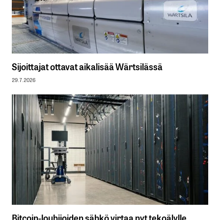
Sijoittajat ottavat aikalisää Wärtsilässä
29.7.2026
Bitcoin-louhijoiden sähkö virtaa nyt tekoälylle