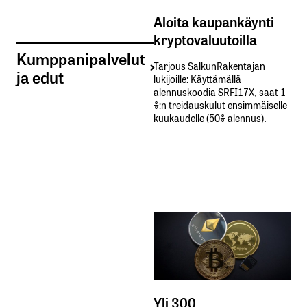
Aloita kaupankäynti
kryptovaluutoilla
Kumppanipalvelut
Tarjous SalkunRakentajan
ja edut
lukijoille: Käyttämällä​ ​
alennuskoodia​ ​SRFI17X,​ ​saat​ ​1
%:n treidauskulut​ ​ensimmäiselle​ ​
kuukaudelle​ ​(50%​ ​alennus).
Yli 300