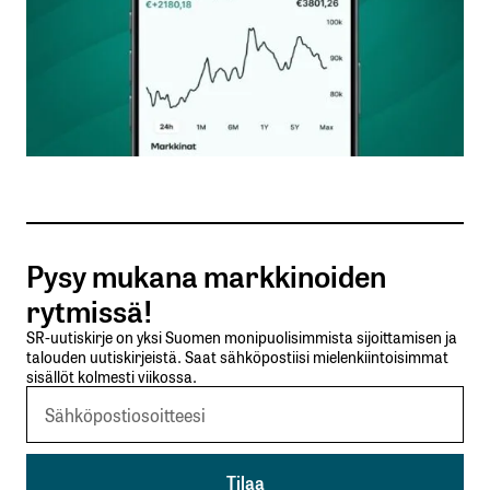
Nimesi tai nimimerkkisi
*
Sähköpostiosoitteesi
*
Tilaa SalkunRakentajan uutiskirje
Pysy mukana markkinoiden
Lähetä kommentti
rytmissä!
SR-uutiskirje on yksi Suomen monipuolisimmista sijoittamisen ja
talouden uutiskirjeistä. Saat sähköpostiisi mielenkiintoisimmat
sisällöt kolmesti viikossa.