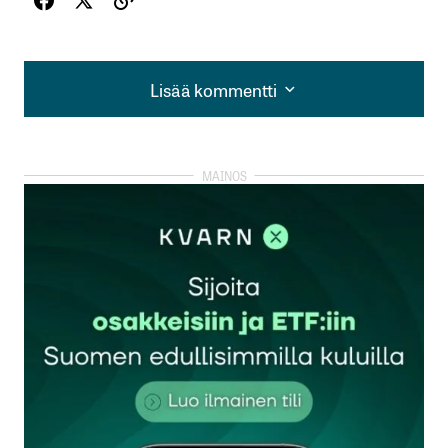
Lisää kommentti
Lisää kommentti
kirjautua
sisään
rekisteröityä
Sähköpostiosoitettasi ei julkaista.
Pakolliset
kentät on merkitty
*