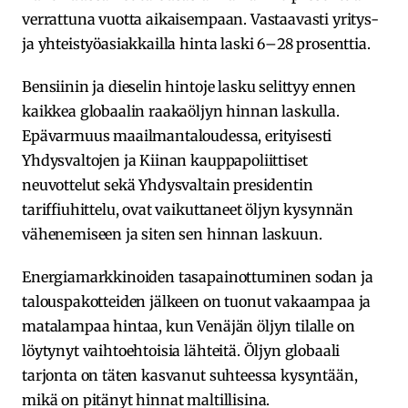
verrattuna vuotta aikaisempaan. Vastaavasti yritys-
ja yhteistyöasiakkailla hinta laski 6–28 prosenttia.
Bensiinin ja dieselin hintoje lasku selittyy ennen
kaikkea globaalin raakaöljyn hinnan laskulla.
Epävarmuus maailmantaloudessa, erityisesti
Yhdysvaltojen ja Kiinan kauppapoliittiset
neuvottelut sekä Yhdysvaltain presidentin
tariffiuhittelu, ovat vaikuttaneet öljyn kysynnän
vähenemiseen ja siten sen hinnan laskuun.
Energiamarkkinoiden tasapainottuminen sodan ja
talouspakotteiden jälkeen on tuonut vakaampaa ja
matalampaa hintaa, kun Venäjän öljyn tilalle on
löytynyt vaihtoehtoisia lähteitä. Öljyn globaali
tarjonta on täten kasvanut suhteessa kysyntään,
mikä on pitänyt hinnat maltillisina.