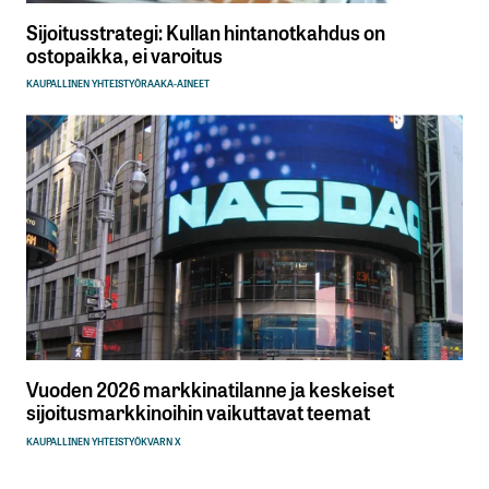
Sijoitusstrategi: Kullan hintanotkahdus on
ostopaikka, ei varoitus
KAUPALLINEN YHTEISTYÖ
RAAKA-AINEET
Vuoden 2026 markkinatilanne ja keskeiset
sijoitusmarkkinoihin vaikuttavat teemat
KAUPALLINEN YHTEISTYÖ
KVARN X