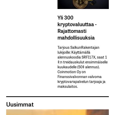
Yli 300
kryptovaluuttaa -
Rajattomasti
mahdollisuuksia
Tarjous SalkunRakentajan
lukijoille: Käyttämällä​ ​
alennuskoodia​ ​SRFI17X,​ ​saat​ ​1
%:n treidauskulut​ ​ensimmäiselle​ ​
kuukaudelle​ ​(50%​ ​alennus).
Coinmotion Oy on
Finanssivalvonnan valvoma
kryptovarapalvelun tarjoaja ja
maksulaitos.
Uusimmat