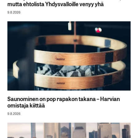
mutta ehtolista Yhdysvalloille venyy yhä
9.8.2026
Saunominen on pop rapakon takana – Harvian
omistaja kiittää
9.8.2026