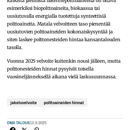
kaikista jaelluista liikennepolttoaineista on oltava
esimerkiksi biopolttoaineita, biokaasua tai
uusiutuvalla energialla tuotettuja synteettisiä
polttoaineita. Matala velvoitteen taso pienentää
uusiutuvien polttoaineiden kokonaiskysyntää ja
siten laskee polttonesteiden hintaa kansantalouden
tasolla.
Vuonna 2025 velvoite kuitenkin nousi jälleen, mutta
polttonesteiden hinnat pysyivät toisella
vuosineljänneksellä aikana vielä laskusuunnassa.
jakeluvelvoite
polttoaineiden hinnat
OMA TALOUS
12.9.2025