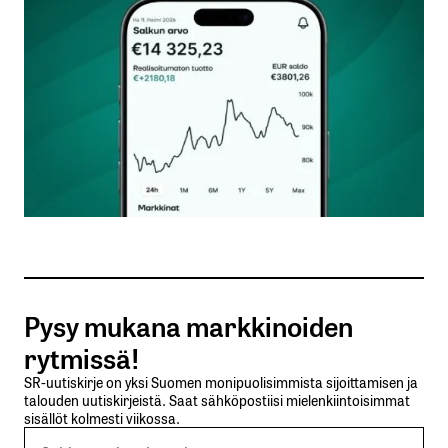
Kommentti
*
Nimesi tai nimimerkkisi
*
Sähköpostiosoitteesi
*
Tilaa SalkunRakentajan uutiskirje
Pysy mukana markkinoiden
Lähetä kommentti
rytmissä!
SR-uutiskirje on yksi Suomen monipuolisimmista sijoittamisen ja
talouden uutiskirjeistä. Saat sähköpostiisi mielenkiintoisimmat
sisällöt kolmesti viikossa.