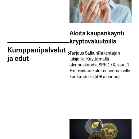
Aloita kaupankäynti
kryptovaluutoilla
Kumppanipalvelut
Tarjous SalkunRakentajan
ja edut
lukijoille: Käyttämällä​ ​
alennuskoodia​ ​SRFI17X,​ ​saat​ ​1
%:n treidauskulut​ ​ensimmäiselle​ ​
kuukaudelle​ ​(50%​ ​alennus).