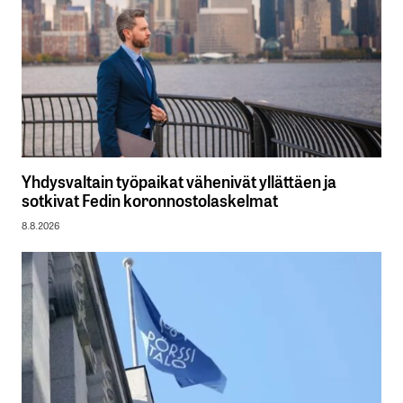
Yhdysvaltain työpaikat vähenivät yllättäen ja
sotkivat Fedin koronnostolaskelmat
8.8.2026