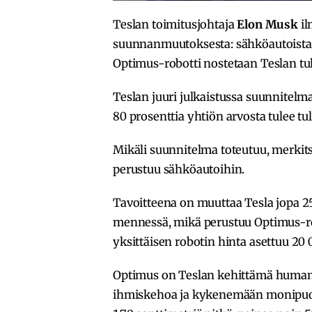
Teslan toimitusjohtaja
Elon Musk
il
suunnanmuutoksesta: sähköautoista s
Optimus-robotti nostetaan Teslan tu
Teslan juuri julkaistussa suunnitelm
80 prosenttia yhtiön arvosta tulee 
Mikäli suunnitelma toteutuu, merkits
perustuu sähköautoihin.
Tavoitteena on muuttaa Tesla jopa 25
mennessä, mikä perustuu Optimus-r
yksittäisen robotin hinta asettuu 20 
Optimus on Teslan kehittämä humano
ihmiskehoa ja kykenemään monipuolis