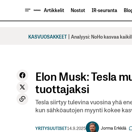
Artikkelit
Nostot
IR-seuranta
Blog
|
KASVUOSAKKEET
Analyysi: NoHo kasvaa kaikil
Elon Musk: Tesla m
tuottajaksi
Tesla siirtyy tulevina vuosina yhä 
kun sähköautojen myynti kokee kasv
Jorma Erkkilä
YRITYSUUTISET
14.9.2025