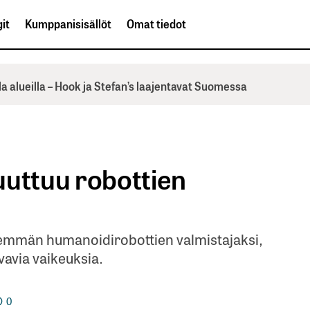
it
Kumppanisisällöt
Omat tiedot
la alueilla – Hook ja Stefan’s laajentavat Suomessa
uuttuu robottien
enemmän humanoidirobottien valmistajaksi,
avia vaikeuksia.
0