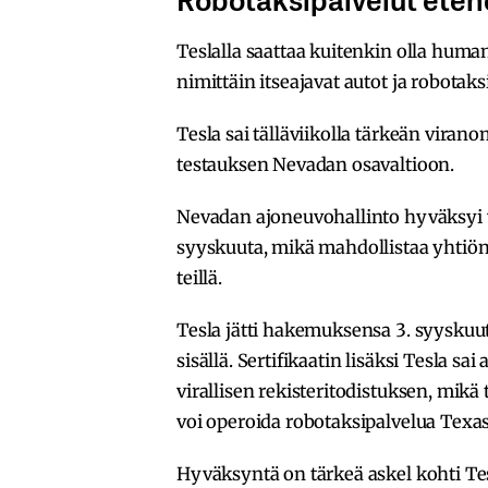
Teslalla saattaa kuitenkin olla huma
nimittäin itseajavat autot ja robotaks
Tesla sai tälläviikolla tärkeän vira
testauksen Nevadan osavaltioon.
Nevadan ajoneuvohallinto hyväksyi vir
syyskuuta, mikä mahdollistaa yhtiön
teillä.
Tesla jätti hakemuksensa 3. syyskuut
sisällä. Sertifikaatin lisäksi Tesla s
virallisen rekisteritodistuksen, mik
voi operoida robotaksipalvelua Texasi
Hyväksyntä on tärkeä askel kohti Tesl