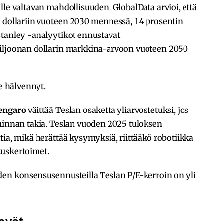
lle valtavan mahdollisuuden. GlobalData arvioi, että
n dollariin vuoteen 2030 mennessä, 14 prosentin
Stanley -analyytikot ennustavat
biljoonan dollarin markkina-arvoon vuoteen 2050
le hälvennyt.
engaro
väittää Teslan osaketta yliarvostetuksi, jos
iminnan takia. Teslan vuoden 2025 tuloksen
tia, mikä herättää kysymyksiä, riittääkö robotiikka
tuskertoimet.
den konsensusennusteilla Teslan P/E-kerroin on yli
evät