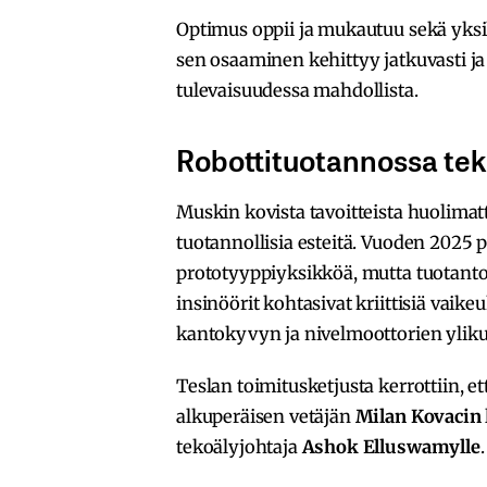
Optimus oppii ja mukautuu sekä yksi
sen osaaminen kehittyy jatkuvasti ja
tulevaisuudessa mahdollista.
Robottituotannossa tek
Muskin kovista tavoitteista huolimat
tuotannollisia esteitä. Vuoden 2025 p
prototyyppiyksikköä, mutta tuotanto
insinöörit kohtasivat kriittisiä vaik
kantokyvyn ja nivelmoottorien yli
Teslan toimitusketjusta kerrottiin, e
alkuperäisen vetäjän
Milan Kovacin
tekoälyjohtaja
Ashok Elluswamylle
.