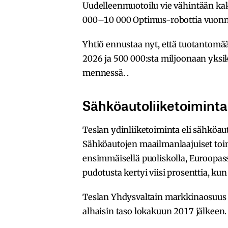
Uudelleenmuotoilu vie vähintään kaks
000–10 000 Optimus-robottia vuonna 
Yhtiö ennustaa nyt, että tuotantom
2026 ja 500 000:sta miljoonaan yk
mennessä. .
Sähköautoliiketoiminta
Teslan ydinliiketoiminta eli sähköau
Sähköautojen maailmanlaajuiset toim
ensimmäisellä puoliskolla, Euroopass
pudotusta kertyi viisi prosenttia, ku
Teslan Yhdysvaltain markkinaosuus p
alhaisin taso lokakuun 2017 jälkeen.