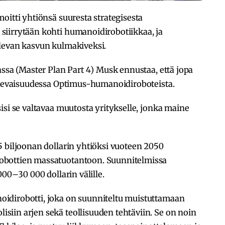
moitti yhtiönsä suuresta strategisesta
iirrytään kohti humanoidirobotiikkaa, ja
levan kasvun kulmakiveksi.
assa (Master Plan Part 4) Musk ennustaa, että jopa
tulevaisuudessa Optimus-humanoidiroboteista.
isi se valtavaa muutosta yritykselle, jonka maine
 biljoonan dollarin yhtiöksi vuoteen 2050
obottien massatuotantoon. Suunnitelmissa
000–30 000 dollarin välille.
idirobotti, joka on suunniteltu muistuttamaan
iin arjen sekä teollisuuden tehtäviin. Se on noin