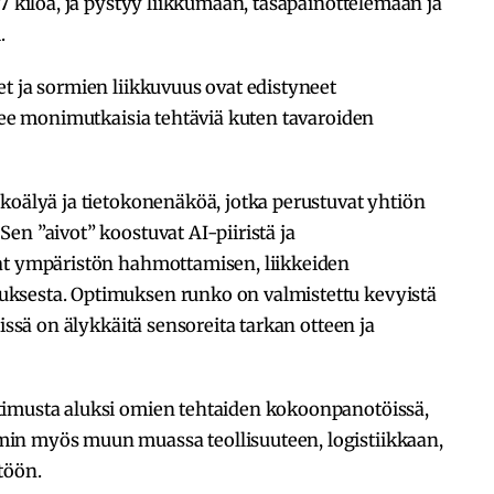
7 kiloa, ja pystyy liikkumaan, tasapainottelemaan ja
.
t ja sormien liikkuvuus ovat edistyneet
tsee monimutkaisia tehtäviä kuten tavaroiden
koälyä ja tietokonenäköä, jotka perustuvat yhtiön
en ”aivot” koostuvat AI-piiristä ja
at ympäristön hahmottamisen, liikkeiden
ksesta. Optimuksen runko on valmistettu kevyistä
lissä on älykkäitä sensoreita tarkan otteen ja
timusta aluksi omien tehtaiden kokoonpanotöissä,
in myös muun muassa teollisuuteen, logistiikkaan,
töön.