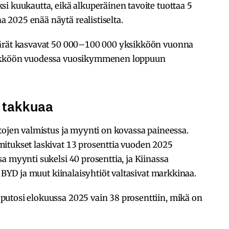
i kuukautta, eikä alkuperäinen tavoite tuottaa 5
2025 enää näytä realistiselta.
äärät kasvavat 50 000–100 000 yksikköön vuonna
sikköön vuodessa vuosikymmenen loppuun
 takkuaa
tojen valmistus ja myynti on kovassa paineessa.
itukset laskivat 13 prosenttia vuoden 2025
a myynti sukelsi 40 prosenttia, ja Kiinassa
n BYD ja muut kiinalaisyhtiöt valtasivat markkinaa.
utosi elokuussa 2025 vain 38 prosenttiin, mikä on