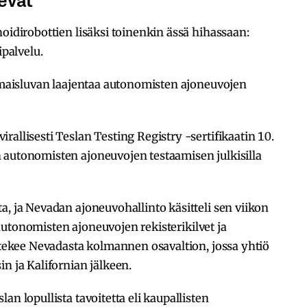
noidirobottien lisäksi toinenkin ässä hihassaan:
ipalvelu.
nomaisluvan laajentaa autonomisten ajoneuvojen
allisesti Teslan Testing Registry -sertifikaatin 10.
 autonomisten ajoneuvojen testaamisen julkisilla
a, ja Nevadan ajoneuvohallinto käsitteli sen viikon
ai autonomisten ajoneuvojen rekisterikilvet ja
ä tekee Nevadasta kolmannen osavaltion, jossa yhtiö
n ja Kalifornian jälkeen.
an lopullista tavoitetta eli kaupallisten