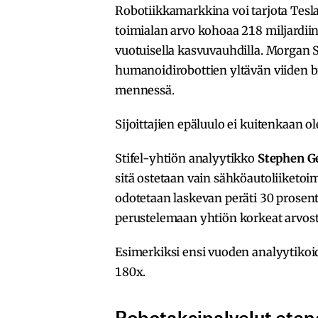
Robotiikkamarkkina voi tarjota Tesla
toimialan arvo kohoaa 218 miljardii
vuotuisella kasvuvauhdilla. Morgan 
humanoidirobottien yltävän viiden 
mennessä.
Sijoittajien epäluulo ei kuitenkaan o
Stifel-yhtiön analyytikko
Stephen G
sitä ostetaan vain sähköautoliiketo
odotetaan laskevan peräti 30 prosent
perustelemaan yhtiön korkeat arvos
Esimerkiksi ensi vuoden analyytikoi
180x.
Robotaksipalvelut eten