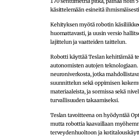
170 senttimetriä pitkä, painaa noin 5
käsittelemään esineitä ihmismäisesti
Kehityksen myötä robotin käsiliikkee
huomattavasti, ja uusin versio halli
lajittelun ja vaatteiden taittelun.
Robotti käyttää Teslan kehittämää te
autonomisten autojen teknologiaan. S
neuroniverkosta, jotka mahdollistav
suunnittelun sekä oppimisen kokemu
materiaaleista, ja sormissa sekä nive
turvallisuuden takaamiseksi.
Teslan tavoitteena on hyödyntää Op
mutta robottia kaavaillaan myöhemm
terveydenhuoltoon ja kotitalouskäyt