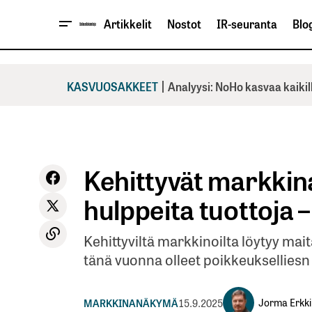
Artikkelit
Nostot
IR-seuranta
Blog
|
KASVUOSAKKEET
Analyysi: NoHo kasvaa kaikil
Kehittyvät markkin
hulppeita tuottoja –
Kehittyviltä markkinoilta löytyy mai
tänä vuonna olleet poikkeukselliesn
Jorma Erkki
MARKKINANÄKYMÄ
15.9.2025