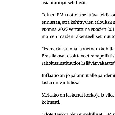
asiantuntijat selittävät.
Toinen EM-tuottoja selittävä tekijä 
ennustaa, että kehittyvien talouksie
vuonna 2025 verrattuna vuosien 2010
monien maiden rakenteelliset muutok
”Esimerkiksi Intia ja Vietnam kehittä
Brasilia ovat osoittaneet rahapoliitti
rahoitusinstituutiot lisäävät vakautta
Inflaatio on jo palannut alle pandem
lasku on vauhdissa.
Meksiko on laskenut korkoja jo viides
kolmesti.
Odotettavissa olevat maltilliset US