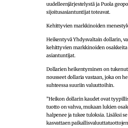
uudelleenjärjestelystä ja Puola geopo
sijoitusasiantuntijat toteavat.
Kehittyvien markkinoiden menestyk
Heikentyvä Yhdysvaltain dollarin, v
kehittyvien markkinoiden osakkeita a
asiantuntijat.
Dollarien heikentyminen on tukenut
nousseet dollaria vastaan, joka on h
suhteessa suuriin valuuttoihin.
”Heikon dollarin kaudet ovat tyypilli
tuotto on vahva, mukaan lukien osakk
halpenee ja tukee tuloksia. Lisäksi se 
kasvattaen paikallisvaluuttatuottoje