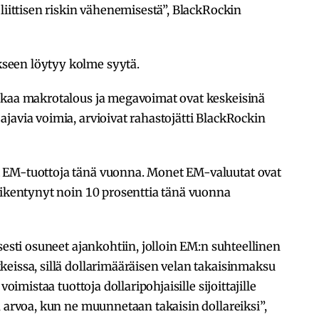
liittisen riskin vähenemisestä”, BlackRockin
seen löytyy kolme syytä.
akaa makrotalous ja megavoimat ovat keskeisinä
javia voimia, arvioivat rahastojätti BlackRockin
 EM-tuottoja tänä vuonna. Monet EM-valuutat ovat
eikentynyt noin 10 prosenttia tänä vuonna
sesti osuneet ajankohtiin, jolloin EM:n suhteellinen
eissa, sillä dollarimääräisen velan takaisinmaksu
voimistaa tuottoja dollaripohjaisille sijoittajille
n arvoa, kun ne muunnetaan takaisin dollareiksi”,