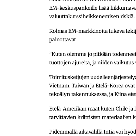
EM-keskuspankeille lisää liikkumava
valuuttakurssiheikkenemisen riskiä.
Kolmas EM-markkinoita tukeva tekij
painottavat.
”Kuten olemme jo pitkään todenneet
tuottojen ajureita, ja niiden vaikutus
Toimitusketjujen uudelleenjärjestely
Vietnam. Taiwan ja Etelä-Korea ovat 
tekoälyn rakennuksessa, ja Kiina et
Etelä-Amerikan maat kuten Chile ja P
tarvittavien kriittisten materiaalien
Pidemmällä aikavälillä Intia voi hyöd