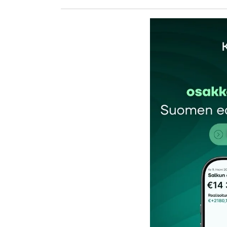
kirj
Sähköpostiosoitettasi ei julkaista.
Pakollis
Kommentti
*
Nimesi tai nimimerkkisi
*
Tilaa SalkunRakentajan uutiskirje