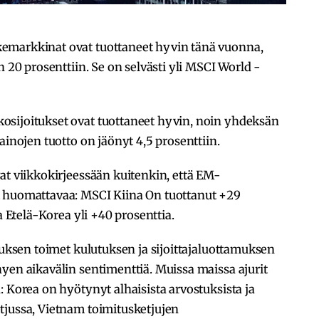
emarkkinat ovat tuottaneet hyvin tänä vuonna,
n 20 prosenttiin. Se on selvästi yli MSCI World -
sijoitukset ovat tuottaneet hyvin, noin yhdeksän
ainojen tuotto on jäönyt 4,5 prosenttiin.
at viikkokirjeessään kuitenkin, että EM-
t huomattavaa: MSCI Kiina On tuottanut +29
a Etelä-Korea yli +40 prosenttia.
tuksen toimet kulutuksen ja sijoittajaluottamuksen
yen aikavälin sentimenttiä. Muissa maissa ajurit
: Korea on hyötynyt alhaisista arvostuksista ja
tjussa, Vietnam toimitusketjujen