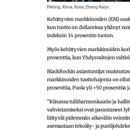
Peking, Kiina. Kuva: Zhang Kaiyv.
Kehittyvien markkinoiden (EM) osak
kun tuotto on dollareissa yltänyt noi
indeksin 14 prosentin tuoton.
Myös kehittyvien markkinoiden korko
prosenttia, kun Yhdysvaltojen valtiol
BlackRockin asiantuntijat muistuttav
markkinoiden tuottohajonta on ollu
prosenttia, Puola yli +50 prosenttia j
”Kiinassa tulliharmonisaatio ja halli
vahvistamiseksi ovat parantaneet lyh
liittyvät pidemmän aikavälin voimiin
asemastaan tekoäly- ja puolijohdeke