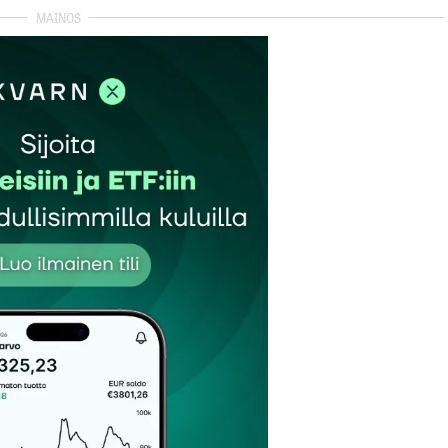
autua sisään
rekisteröityä
et kentät on merkitty
*
Sähköpostiosoitteesi
*