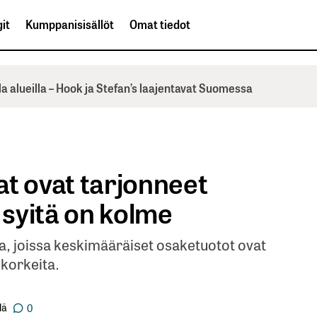
it
Kumppanisisällöt
Omat tiedot
la alueilla – Hook ja Stefan’s laajentavat Suomessa
at ovat tarjonneet
 syitä on kolme
ta, joissa keskimääräiset osaketuotot ovat
 korkeita.
lä
0