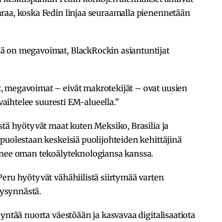
raa, koska Fedin linjaa seuraamalla pienennetään
ä on megavoimat, BlackRockin asiantuntijat
, megavoimat – eivät makrotekijät – ovat uusien
 vaihtelee suuresti EM-alueella.”
stä hyötyvät maat kuten Meksiko, Brasilia ja
puolestaan keskeisiä puolijohteiden kehittäjinä
enee oman tekoälyteknologiansa kanssa.
eru hyötyvät vähähiilistä siirtymää varten
 kysynnästä.
yntää nuorta väestöään ja kasvavaa digitalisaatiota