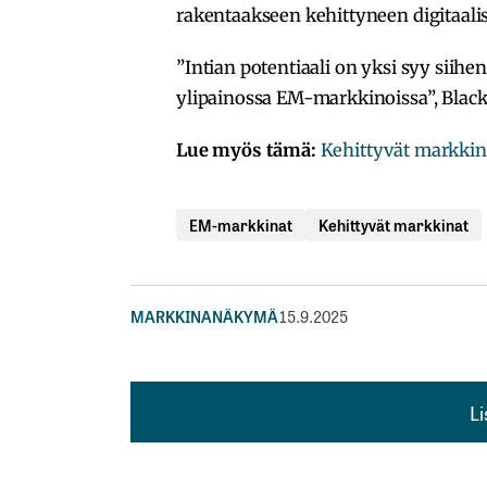
rakentaakseen kehittyneen digitaalis
”Intian potentiaali on yksi syy siihe
ylipainossa EM-markkinoissa”, Black
Lue myös tämä:
Kehittyvät markkin
EM-markkinat
Kehittyvät markkinat
MARKKINANÄKYMÄ
15.9.2025
L
L