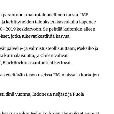
on parantunut makrotaloudellinen tausta. IMF
n ja kehittyneiden talouksien kasvukuilu kapenee
–2019 keskiarvoon. Se peittää kuitenkin alleen
set, jotka tukevat kestävää kasvua.
vät palvelu- ja valmistusteollisuuttaan; Meksiko ja
sta kurinalaisuutta; ja Chilen vahvat
”, BlackRockin asiantuntijat kertovat.
iaa edeltävän tason useissa EM-maissa ja korkojen
ti tänä vuonna, Indonesia neljästi ja Puola
A:n keskuspankin Fedin korkojen alennukset antavat