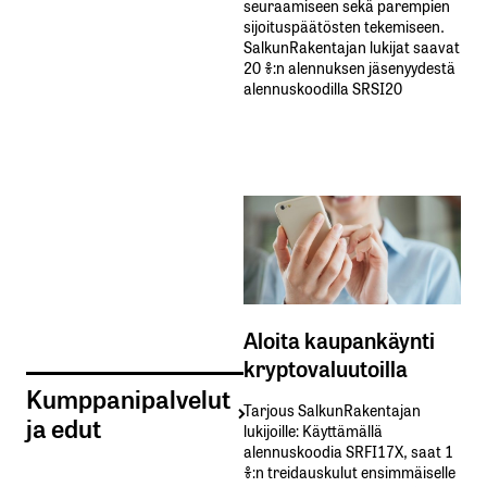
seuraamiseen sekä parempien
sijoituspäätösten tekemiseen.
SalkunRakentajan lukijat saavat
20 %:n alennuksen jäsenyydestä
alennuskoodilla SRSI20
Aloita kaupankäynti
kryptovaluutoilla
Kumppanipalvelut
Tarjous SalkunRakentajan
ja edut
lukijoille: Käyttämällä​ ​
alennuskoodia​ ​SRFI17X,​ ​saat​ ​1
%:n treidauskulut​ ​ensimmäiselle​ ​