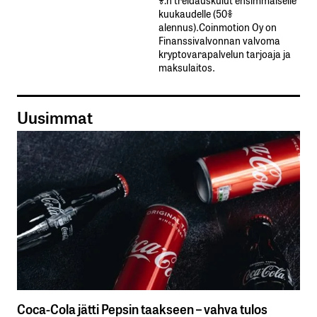
kuukaudelle​ ​(50%​ ​
alennus).Coinmotion Oy on
Finanssivalvonnan valvoma
kryptovarapalvelun tarjoaja ja
maksulaitos.
Uusimmat
Coca-Cola jätti Pepsin taakseen – vahva tulos