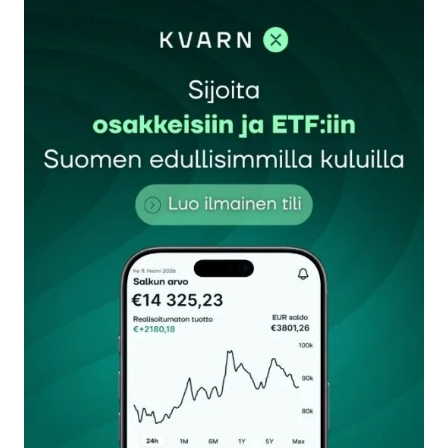
sisään
rekisteröityä
Sähköpostiosoitettasi ei julkaista.
Pakolliset
kentät on merkitty
*
Kommentti
*
Nimesi tai nimimerkkisi
*