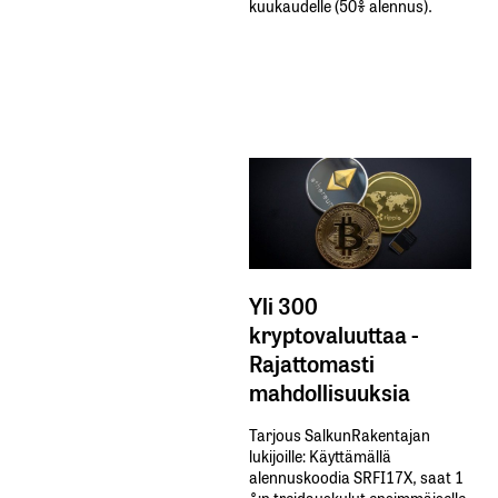
kuukaudelle​ ​(50%​ ​alennus).
Yli 300
kryptovaluuttaa -
Rajattomasti
mahdollisuuksia
Tarjous SalkunRakentajan
lukijoille: Käyttämällä​ ​
alennuskoodia​ ​SRFI17X,​ ​saat​ ​1
%:n treidauskulut​ ​ensimmäiselle​ ​