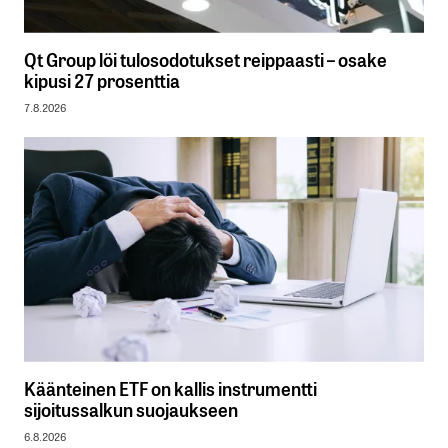
Qt Group löi tulosodotukset reippaasti – osake
kipusi 27 prosenttia
7.8.2026
Käänteinen ETF on kallis instrumentti
sijoitussalkun suojaukseen
6.8.2026