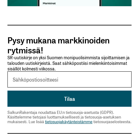
Sähköpostiosoitteesi
*
Tilaa SalkunRakentajan uutiskirje
Pysy mukana markkinoiden
Lähetä kommentti
rytmissä!
SR-uutiskirje on yksi Suomen monipuolisimmista sijoittamisen ja
talouden uutiskirjeistä. Saat sähköpostiisi mielenkiintoisimmat
sisällöt kolmesti viikossa.
SalkunRakentaja noudattaa EU:n tietosuoja-asetusta (GDPR).
Käsittelemme tietojasi luottamuksellisesti ja tietosuoja-asetuksen
mukaisesti. Lue lisää
tietosuojakäytänteistämme
tietosuojaselosteesta.