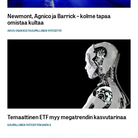
Newmont, Agnico ja Barrick – kolme tapaa
omistaa kultaa
ARVO-OSAKKEET
KAUPALLINEN YHTEISTYÖ
Temaattinen ETF myy megatrendin kasvutarinaa
KAUPALLINEN YHTEISTYÖ
KVARN X