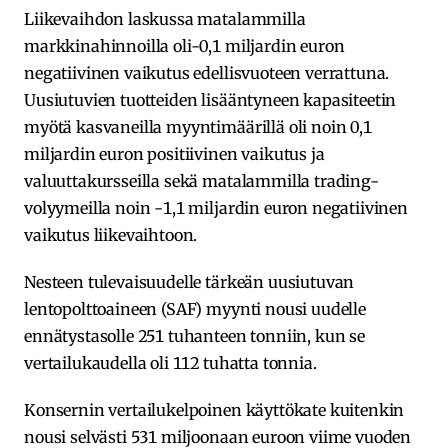
Liikevaihdon laskussa matalammilla
markkinahinnoilla oli-0,1 miljardin euron
negatiivinen vaikutus edellisvuoteen verrattuna.
Uusiutuvien tuotteiden lisääntyneen kapasiteetin
myötä kasvaneilla myyntimäärillä oli noin 0,1
miljardin euron positiivinen vaikutus ja
valuuttakursseilla sekä matalammilla trading-
volyymeilla noin -1,1 miljardin euron negatiivinen
vaikutus liikevaihtoon.
Nesteen tulevaisuudelle tärkeän uusiutuvan
lentopolttoaineen (SAF) myynti nousi uudelle
ennätystasolle 251 tuhanteen tonniin, kun se
vertailukaudella oli 112 tuhatta tonnia.
Konsernin vertailukelpoinen käyttökate kuitenkin
nousi selvästi 531 miljoonaan euroon viime vuoden