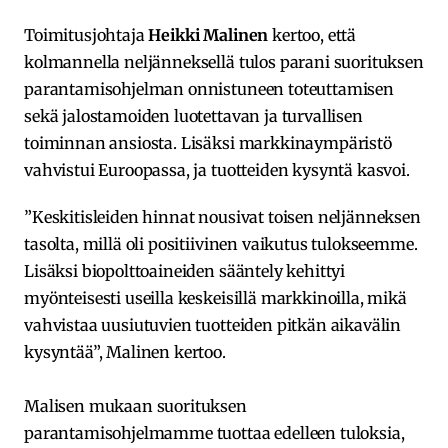
Toimitusjohtaja
Heikki Malinen
kertoo, että
kolmannella neljänneksellä tulos parani suorituksen
parantamisohjelman onnistuneen toteuttamisen
sekä jalostamoiden luotettavan ja turvallisen
toiminnan ansiosta. Lisäksi markkinaympäristö
vahvistui Euroopassa, ja tuotteiden kysyntä kasvoi.
”Keskitisleiden hinnat nousivat toisen neljänneksen
tasolta, millä oli positiivinen vaikutus tulokseemme.
Lisäksi biopolttoaineiden sääntely kehittyi
myönteisesti useilla keskeisillä markkinoilla, mikä
vahvistaa uusiutuvien tuotteiden pitkän aikavälin
kysyntää”, Malinen kertoo.
Malisen mukaan suorituksen
parantamisohjelmamme tuottaa edelleen tuloksia,