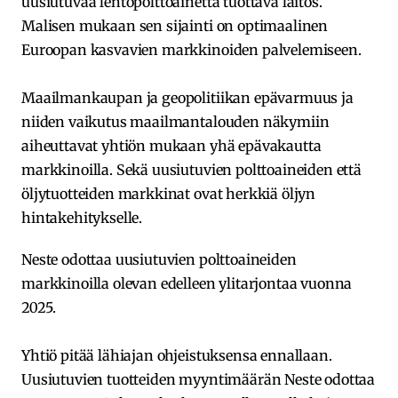
uusiutuvaa lentopolttoainetta tuottava laitos.
Malisen mukaan sen sijainti on optimaalinen
Euroopan kasvavien markkinoiden palvelemiseen.
Maailmankaupan ja geopolitiikan epävarmuus ja
niiden vaikutus maailmantalouden näkymiin
aiheuttavat yhtiön mukaan yhä epävakautta
markkinoilla. Sekä uusiutuvien polttoaineiden että
öljytuotteiden markkinat ovat herkkiä öljyn
hintakehitykselle.
Neste odottaa uusiutuvien polttoaineiden
markkinoilla olevan edelleen ylitarjontaa vuonna
2025.
Yhtiö pitää lähiajan ohjeistuksensa ennallaan.
Uusiutuvien tuotteiden myyntimäärän Neste odottaa