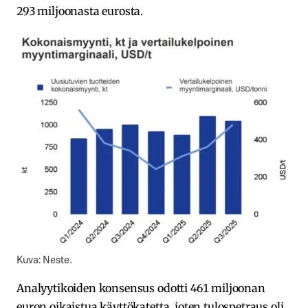
293 miljoonasta eurosta.
Kuva: Neste.
Analyytikoiden konsensus odotti 461 miljoonan
euron oikaistua käyttökatetta, joten tulospetraus oli