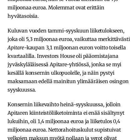
miljoonaa euroa. Molemmat ovat erittäin
hyvätasoisia.
Kuluvan vuoden tammi-syyskuun liiketulokseen,
joka oli 5,3 miljoonaa euroa, vaikuttaa merkittävästi
Apitare
-kaupan 3,1 miljoonan euron voitto toisella
kvartaalilla. Investors House oli pääomistajana
jyväskyläläisessä Apitare-yhtiössä, jonka se myi
kesällä konsernin ulkopuolelle, ja näin pystyi
maksamaan edellä mainitun ylimääräisen osingon
syyskuussa.
Konsernin liikevaihto heinä-syyskuussa, jolloin
Apitaren kiinteistöliiketoiminta ei enää sisältynyt
lukuihin, oli 1,4 miljoonaa euroa ja liiketulos 0,4
miljoonaa euroa. Nettorahoituskulut supistuivat
velkojen maksun myötä nollaan ja verot olivat