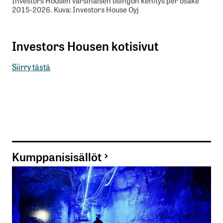
Investors Housen varsinaisen osingon kehitys per osake
2015-2026. Kuva: Investors House Oyj
Investors Housen kotisivut
Siirry tästä
Kumppanisisällöt