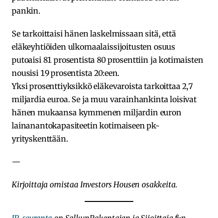
pankin.
Se tarkoittaisi hänen laskelmissaan sitä, että
eläkeyhtiöiden ulkomaalaissijoitusten osuus
putoaisi 81 prosentista 80 prosenttiin ja kotimaisten
nousisi 19 prosentista 20:een.
Yksi prosenttiyksikkö eläkevaroista tarkoittaa 2,7
miljardia euroa. Se ja muu varainhankinta loisivat
hänen mukaansa kymmenen miljardin euron
lainanantokapasiteetin kotimaiseen pk-
yrityskenttään.
—
Kirjoittaja omistaa Investors Housen osakkeita.
IR-seuranta
on SalkunRakentajan ja Sijoittaja.fi:n