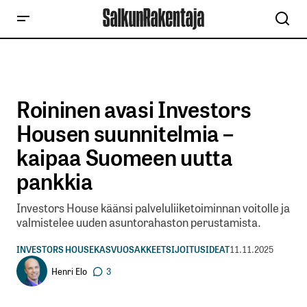
Roininen avasi Investors
Housen suunnitelmia –
kaipaa Suomeen uutta
pankkia
Investors House käänsi palveluliiketoiminnan voitolle ja
valmistelee uuden asuntorahaston perustamista.
INVESTORS HOUSE
KASVUOSAKKEET
SIJOITUSIDEAT
11.11.2025
Henri Elo
3