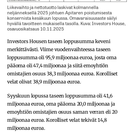
Liikevaihto ja nettotuotto laskivat kolmannella
neljänneksellä 2025 johtuen Apitaren poistumisesta
konsernista kesäkuun lopussa. Omavaraisuusaste säilyi
hyvällä tavoitteen mukaisella tasolla. Kuva: Investors House,
osavuosikatsaus 10.11.2025
Investors Housen taseen loppusumma keveni
merkittävästi. Viime vuodenvaihteessa taseen
loppusumma oli 95,9 miljoonaa euroa, josta oma
pääoma oli 47,4 miljoonaa ja siitä emoyhtiön
omistajien osuus 38,3 miljoonaa euroa. Korolliset
velat olivat 38,9 miljoonaa euroa.
Syyskuun lopussa taseen loppusumma oli 41,6
miljoonaa euroa, oma pääoma 20,0 miljoonaa ja
emoyhtiön omistajien osuus saman verran eli 20
miljoonaa euroa. Korolliset velat tekivät 14,8
miljoonaa euroa.