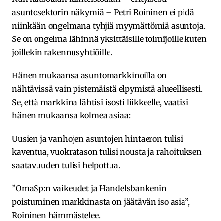
asuntosektorin näkymiä – Petri Roininen ei pidä
niinkään ongelmana tyhjiä myymättömiä asuntoja.
Se on ongelma lähinnä yksittäisille toimijoille kuten
joillekin rakennusyhtiöille.
Hänen mukaansa asuntomarkkinoilla on
nähtävissä vain pistemäistä elpymistä alueellisesti.
Se, että markkina lähtisi isosti liikkeelle, vaatisi
hänen mukaansa kolmea asiaa:
Uusien ja vanhojen asuntojen hintaeron tulisi
kaventua, vuokratason tulisi nousta ja rahoituksen
saatavuuden tulisi helpottua.
”OmaSp:n vaikeudet ja Handelsbankenin
poistuminen markkinasta on jäätävän iso asia”,
Roininen hämmästelee.