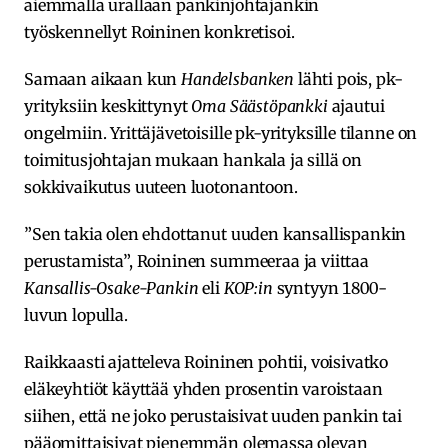
aiemmalla urallaan pankinjohtajankin
työskennellyt Roininen konkretisoi.
Samaan aikaan kun
Handelsbanken
lähti pois, pk-
yrityksiin keskittynyt
Oma Säästöpankki
ajautui
ongelmiin. Yrittäjävetoisille pk-yrityksille tilanne on
toimitusjohtajan mukaan hankala ja sillä on
sokkivaikutus uuteen luotonantoon.
”Sen takia olen ehdottanut uuden kansallispankin
perustamista”, Roininen summeeraa ja viittaa
Kansallis-Osake-Pankin
eli
KOP:in
syntyyn 1800-
luvun lopulla.
Raikkaasti ajatteleva Roininen pohtii, voisivatko
eläkeyhtiöt käyttää yhden prosentin varoistaan
siihen, että ne joko perustaisivat uuden pankin tai
pääomittaisivat pienemmän olemassa olevan