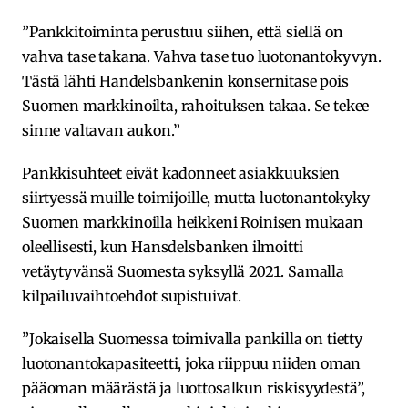
”Pankkitoiminta perustuu siihen, että siellä on
vahva tase takana. Vahva tase tuo luotonantokyvyn.
Tästä lähti Handelsbankenin konsernitase pois
Suomen markkinoilta, rahoituksen takaa. Se tekee
sinne valtavan aukon.”
Pankkisuhteet eivät kadonneet asiakkuuksien
siirtyessä muille toimijoille, mutta luotonantokyky
Suomen markkinoilla heikkeni Roinisen mukaan
oleellisesti, kun Hansdelsbanken ilmoitti
vetäytyvänsä Suomesta syksyllä 2021. Samalla
kilpailuvaihtoehdot supistuivat.
”Jokaisella Suomessa toimivalla pankilla on tietty
luotonantokapasiteetti, joka riippuu niiden oman
pääoman määrästä ja luottosalkun riskisyydestä”,