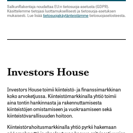
pitkäjänteisesti. Olemme uudelleenarvioineet
SalkunRakentaja noudattaa EU:n tietosuoja-asetusta (GDPR).
Käsittelemme tietojasi luottamuksellisesti ja tietosuoja-asetuksen
luotonantopolitiikkaamme tästä näkökulmasta
mukaisesti. Lue lisää
tietosuojakäytänteistämme
tietosuojaselosteesta.
niin pk-yritysrahoituksen, suurten yritysten
rahoituksen kuin maatalousyritystenkin osalta”,
Ritakallio sanoo.”
KL:n juttu ”OP kasvattaa riskinottoa
lainanannossa, sanoo Timo Ritakallio – Näin
pankkipomot vastaavat Yrittäjien kritiikkiin”
https://www.kauppalehti.fi/uutiset/a/8f15b366-
946c-4a5d-be61-bb5bf6d8d9b1
Henri Elo
Investors House toimii kiinteistö- ja finanssimarkkinan
24.11.2025 at 13:08
koko arvoketjussa. Kiinteistömarkkinalla yhtiö toimii
aina tontin hankinnasta ja rakennuttamisesta
Vastaa
kiinteistöjen omistamiseen ja vuokraamiseen sekä
kiinteistövarallisuuden hoitoon.
Tuon jutun missasin, jos OP lisää
Kiinteistörahoitusmarkkinalla yhtiö pyrkii hakemaan
luotonantoaan niin muut seurannevat