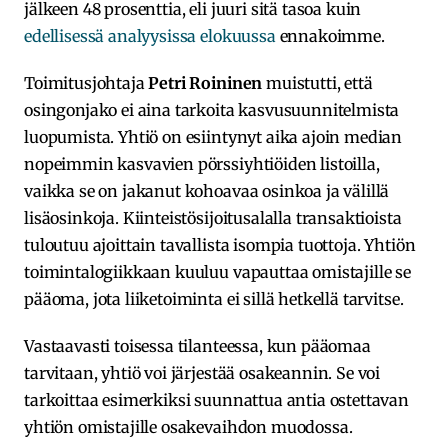
jälkeen 48 prosenttia, eli juuri sitä tasoa kuin
edellisessä analyysissa elokuussa
ennakoimme.
Toimitusjohtaja
Petri Roininen
muistutti, että
osingonjako ei aina tarkoita kasvusuunnitelmista
luopumista. Yhtiö on esiintynyt aika ajoin median
nopeimmin kasvavien pörssiyhtiöiden listoilla,
vaikka se on jakanut kohoavaa osinkoa ja välillä
lisäosinkoja. Kiinteistösijoitusalalla transaktioista
tuloutuu ajoittain tavallista isompia tuottoja. Yhtiön
toimintalogiikkaan kuuluu vapauttaa omistajille se
pääoma, jota liiketoiminta ei sillä hetkellä tarvitse.
Vastaavasti toisessa tilanteessa, kun pääomaa
tarvitaan, yhtiö voi järjestää osakeannin. Se voi
tarkoittaa esimerkiksi suunnattua antia ostettavan
yhtiön omistajille osakevaihdon muodossa.