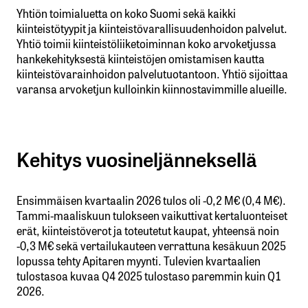
kentät on merkitty
*
Yhtiön toimialuetta on koko Suomi sekä kaikki
kiinteistötyypit ja kiinteistövarallisuudenhoidon palvelut.
Yhtiö toimii kiinteistöliiketoiminnan koko arvoketjussa
Kommentti
*
hankekehityksestä kiinteistöjen omistamisen kautta
kiinteistövarainhoidon palvelutuotantoon. Yhtiö sijoittaa
varansa arvoketjun kulloinkin kiinnostavimmille alueille.
Nimesi tai nimimerkkisi
*
Kehitys vuosineljänneksellä
Sähköpostiosoitteesi
*
Ensimmäisen kvartaalin 2026 tulos oli -0,2 M€ (0,4 M€).
Tammi-maaliskuun tulokseen vaikuttivat kertaluonteiset
Tilaa SalkunRakentajan uutiskirje
erät, kiinteistöverot ja toteutetut kaupat, yhteensä noin
-0,3 M€ sekä vertailukauteen verrattuna kesäkuun 2025
lopussa tehty Apitaren myynti. Tulevien kvartaalien
Lähetä kommentti
tulostasoa kuvaa Q4 2025 tulostaso paremmin kuin Q1
2026.