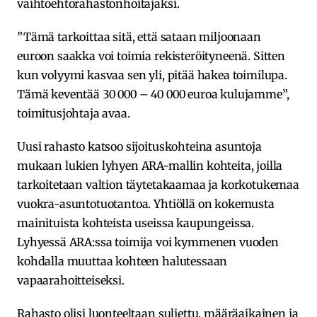
vaihtoehtorahastonhoitajaksi.
”Tämä tarkoittaa sitä, että sataan miljoonaan
euroon saakka voi toimia rekisteröityneenä. Sitten
kun volyymi kasvaa sen yli, pitää hakea toimilupa.
Tämä keventää 30 000 – 40 000 euroa kulujamme”,
toimitusjohtaja avaa.
Uusi rahasto katsoo sijoituskohteina asuntoja
mukaan lukien lyhyen ARA-mallin kohteita, joilla
tarkoitetaan valtion täytetakaamaa ja korkotukemaa
vuokra-asuntotuotantoa. Yhtiöllä on kokemusta
mainituista kohteista useissa kaupungeissa.
Lyhyessä ARA:ssa toimija voi kymmenen vuoden
kohdalla muuttaa kohteen halutessaan
vapaarahoitteiseksi.
Rahasto olisi luonteeltaan suljettu, määräaikainen ja