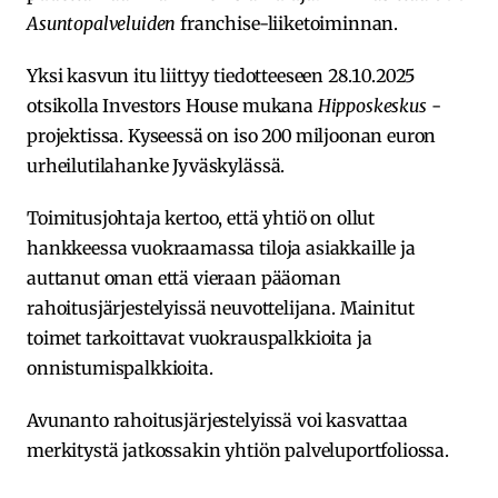
Asuntopalveluiden
franchise-liiketoiminnan.
Yksi kasvun itu liittyy tiedotteeseen 28.10.2025
otsikolla Investors House mukana
Hipposkeskus
-
projektissa. Kyseessä on iso 200 miljoonan euron
urheilutilahanke Jyväskylässä.
Toimitusjohtaja kertoo, että yhtiö on ollut
hankkeessa vuokraamassa tiloja asiakkaille ja
auttanut oman että vieraan pääoman
rahoitusjärjestelyissä neuvottelijana. Mainitut
toimet tarkoittavat vuokrauspalkkioita ja
onnistumispalkkioita.
Avunanto rahoitusjärjestelyissä voi kasvattaa
merkitystä jatkossakin yhtiön palveluportfoliossa.