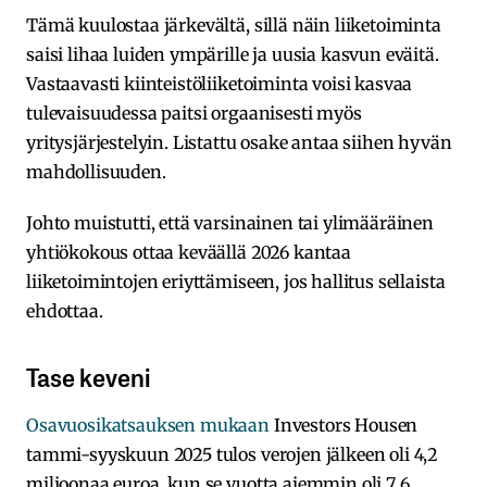
Tämä kuulostaa järkevältä, sillä näin liiketoiminta
saisi lihaa luiden ympärille ja uusia kasvun eväitä.
Vastaavasti kiinteistöliiketoiminta voisi kasvaa
tulevaisuudessa paitsi orgaanisesti myös
yritysjärjestelyin. Listattu osake antaa siihen hyvän
mahdollisuuden.
Johto muistutti, että varsinainen tai ylimääräinen
yhtiökokous ottaa keväällä 2026 kantaa
liiketoimintojen eriyttämiseen, jos hallitus sellaista
ehdottaa.
Tase keveni
Osavuosikatsauksen mukaan
Investors Housen
tammi-syyskuun 2025 tulos verojen jälkeen oli 4,2
miljoonaa euroa, kun se vuotta aiemmin oli 7,6