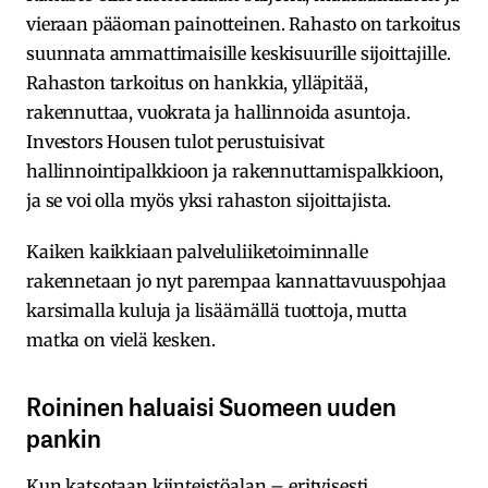
vieraan pääoman painotteinen. Rahasto on tarkoitus
suunnata ammattimaisille keskisuurille sijoittajille.
Rahaston tarkoitus on hankkia, ylläpitää,
rakennuttaa, vuokrata ja hallinnoida asuntoja.
Investors Housen tulot perustuisivat
hallinnointipalkkioon ja rakennuttamispalkkioon,
ja se voi olla myös yksi rahaston sijoittajista.
Kaiken kaikkiaan palveluliiketoiminnalle
rakennetaan jo nyt parempaa kannattavuuspohjaa
karsimalla kuluja ja lisäämällä tuottoja, mutta
matka on vielä kesken.
Roininen haluaisi Suomeen uuden
pankin
Kun katsotaan kiinteistöalan – erityisesti