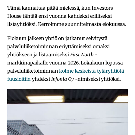
Tämä kannattaa pitää mielessä, kun Investors
House tähtää ensi vuonna kahdeksi erilliseksi
listayhtiöksi. Kerroimme suunnitelmasta elokuussa.
Elokuun jälkeen yhtiö on jatkanut selvitystä
palveluliiketoiminnan eriyttämiseksi omaksi
yhtiökseen ja listaamiseksi
First North
-
markkinapaikalle vuonna 2026. Lokakuun lopussa
palveluliiketoiminnan
kolme keskeistä tytäryhtiötä
fuusioitiin
yhdeksi
Infonia Oy
-nimiseksi yhtiöksi.