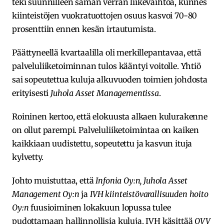
teki suunnilleen saman verran liikevaihtoa, kunnes
kiinteistöjen vuokratuottojen osuus kasvoi 70-80
prosenttiin ennen kesän irtautumista.
Päättyneellä kvartaalilla oli merkillepantavaa, että
palveluliiketoiminnan tulos kääntyi voitolle. Yhtiö
sai sopeutettua kuluja alkuvuoden toimien johdosta
erityisesti
Juhola Asset Managementissa
.
Roininen kertoo, että elokuusta alkaen kulurakenne
on ollut parempi. Palveluliiketoimintaa on kaiken
kaikkiaan uudistettu, sopeutettu ja kasvun ituja
kylvetty.
Johto muistuttaa, että
Infonia Oy:n, Juhola Asset
Management Oy:n
ja
IVH kiinteistövarallisuuden hoito
Oy:n
fuusioiminen lokakuun lopussa tulee
pudottamaan hallinnollisia kuluja. IVH käsittää
OVV