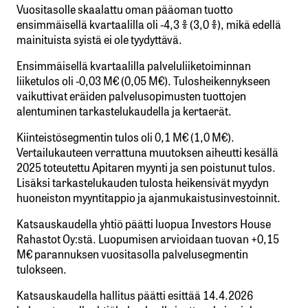
Vuositasolle skaalattu oman pääoman tuotto
ensimmäisellä kvartaalilla oli -4,3 % (3,0 %), mikä edellä
mainituista syistä ei ole tyydyttävä.
Ensimmäisellä kvartaalilla palveluliiketoiminnan
liiketulos oli -0,03 M€ (0,05 M€). Tulosheikennykseen
vaikuttivat eräiden palvelusopimusten tuottojen
alentuminen tarkastelukaudella ja kertaerät.
Kiinteistösegmentin tulos oli 0,1 M€ (1,0 M€).
Vertailukauteen verrattuna muutoksen aiheutti kesällä
2025 toteutettu Apitaren myynti ja sen poistunut tulos.
Lisäksi tarkastelukauden tulosta heikensivät myydyn
huoneiston myyntitappio ja ajanmukaistusinvestoinnit.
Katsauskaudella yhtiö päätti luopua Investors House
Rahastot Oy:stä. Luopumisen arvioidaan tuovan +0,15
M€ parannuksen vuositasolla palvelusegmentin
tulokseen.
Katsauskaudella hallitus päätti esittää 14.4.2026