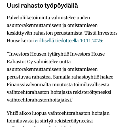
Uusi rahasto työpöydällä
Palveluliiketoiminta valmistelee uuden
asuntorakennuttamiseen ja omistamiseen
keskittyvän rahaston perustamista. Tästä Investors
House kertoi
erillisellä tiedotteella 10.11.2025
:
”Investors Housen tytäryhtiö Investors House
Rahastot Oy valmistelee uutta
asuntorakennuttamiseen ja omistamiseen
perustuvaa rahastoa. Samalla rahastoyhtiö hakee
Finanssivalvonnalta muutosta toimiluvallisesta
vaihtoehtorahaston hoitajasta rekisteröityneeksi
vaihtoehtorahastonhoitajaksi.”
Yhtiö aikoo luopua vaihtoehtorahaston hoitajan
toimiluvasta ja siirtyä rekisteröityneeksi