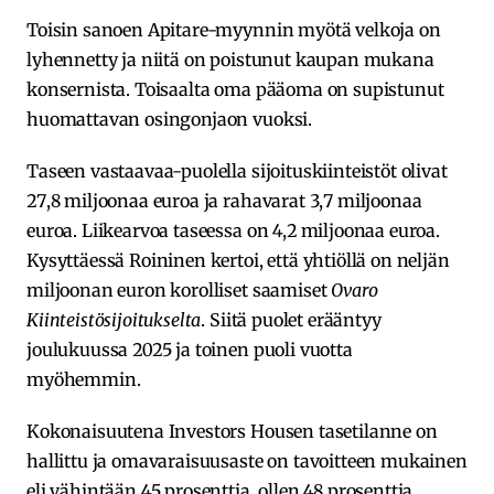
Toisin sanoen Apitare-myynnin myötä velkoja on
lyhennetty ja niitä on poistunut kaupan mukana
konsernista. Toisaalta oma pääoma on supistunut
huomattavan osingonjaon vuoksi.
Taseen vastaavaa-puolella sijoituskiinteistöt olivat
27,8 miljoonaa euroa ja rahavarat 3,7 miljoonaa
euroa. Liikearvoa taseessa on 4,2 miljoonaa euroa.
Kysyttäessä Roininen kertoi, että yhtiöllä on neljän
miljoonan euron korolliset saamiset
Ovaro
Kiinteistösijoitukselta
. Siitä puolet erääntyy
joulukuussa 2025 ja toinen puoli vuotta
myöhemmin.
Kokonaisuutena Investors Housen tasetilanne on
hallittu ja omavaraisuusaste on tavoitteen mukainen
eli vähintään 45 prosenttia, ollen 48 prosenttia.