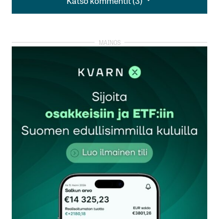
Katso kommentit (3)
Hyvä juttu!
Roininen on mies paikallaan.
Tuo luotonannon ”pullonkaula” on varmaan yksi
syy puuttuvaan talouskasvuun.
Ilman kasvua ei hoidu muutkaan talouden isot
kysymykset. Verotus on jo nyt liian kireä
kansainvälisesti mitattuna.
Petri Pölönen
24.11.2025 at 11:55
Vastaa
Kiitos kommentista Petri P.
Roinisella on raikkaita ajatuksia, kosketusta pk-
yrityskenttään ja myös pankinjohtajatausta.