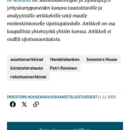
yrityskumppaneiden kanava taustoittaville ja
analyyttisille artikkeleille sekä muulle
mielenkiintoiselle sijoittajatiedolle. Artikkeli on osa
kaupallista yhteistyötä yhtiön kanssa. Artikkeli ei
sisällä sijoitussuosituksia.
asuntomarkkinat
Handelsbanken
Investors House
kiinteistörahasto
Petri Roininen
rahoitusmarkkinat
INVESTORS HOUSE
KASVUOSAKKEET
SIJOITUSIDEAT
11.11.2025
Katso kommentit (3)