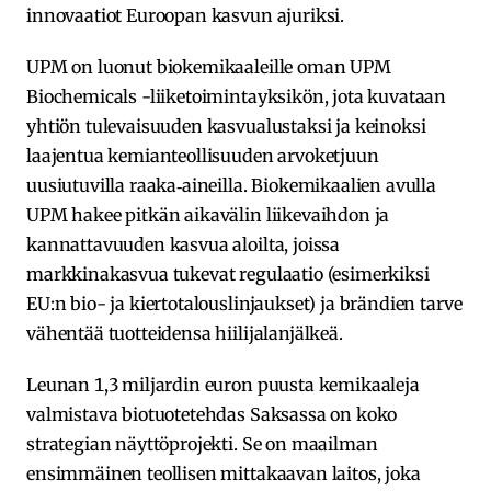
innovaatiot Euroopan kasvun ajuriksi.
UPM on luonut biokemikaaleille oman UPM
Biochemicals -liiketoimintayksikön, jota kuvataan
yhtiön tulevaisuuden kasvualustaksi ja keinoksi
laajentua kemianteollisuuden arvoketjuun
uusiutuvilla raaka‑aineilla. Biokemikaalien avulla
UPM hakee pitkän aikavälin liikevaihdon ja
kannattavuuden kasvua aloilta, joissa
markkinakasvua tukevat regulaatio (esimerkiksi
EU:n bio- ja kiertotalouslinjaukset) ja brändien tarve
vähentää tuotteidensa hiilijalanjälkeä.
Leunan 1,3 miljardin euron puusta kemikaaleja
valmistava biotuotetehdas Saksassa on koko
strategian näyttöprojekti. Se on maailman
ensimmäinen teollisen mittakaavan laitos, joka