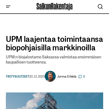
UPM laajentaa toimintaansa
biopohjaisilla markkinoilla
UPM:n biojalostamo Saksassa valmistaa ensimmäisen
kaupallisen tuotteensa.
Jorma Erkkilä
YRITYSUUTISET
20.12.2025
0