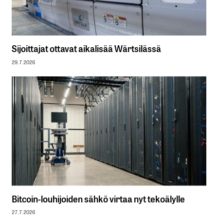
Sijoittajat ottavat aikalisää Wärtsilässä
29.7.2026
Bitcoin-louhijoiden sähkö virtaa nyt tekoälylle
27.7.2026