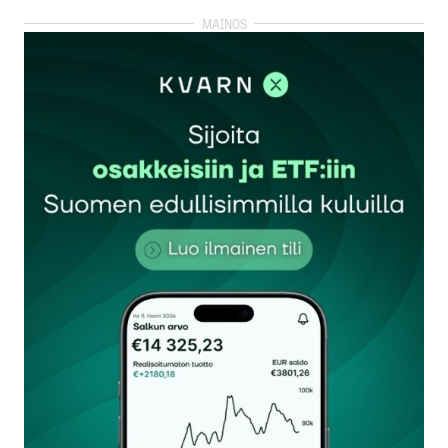
kirjautua
sisään
rekisteröityä
Sähköpostiosoitettasi ei julkaista.
Pakolliset
kentät on merkitty
*
Kommentti
*
Nimesi tai nimimerkkisi
*