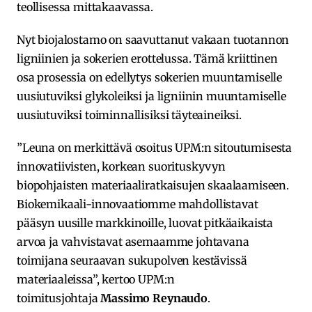
teollisessa mittakaavassa.
Nyt biojalostamo on saavuttanut vakaan tuotannon
ligniinien ja sokerien erottelussa. Tämä kriittinen
osa prosessia on edellytys sokerien muuntamiselle
uusiutuviksi glykoleiksi ja ligniinin muuntamiselle
uusiutuviksi toiminnallisiksi täyteaineiksi.
”Leuna on merkittävä osoitus UPM:n sitoutumisesta
innovatiivisten, korkean suorituskyvyn
biopohjaisten materiaaliratkaisujen skaalaamiseen.
Biokemikaali-innovaatiomme mahdollistavat
pääsyn uusille markkinoille, luovat pitkäaikaista
arvoa ja vahvistavat asemaamme johtavana
toimijana seuraavan sukupolven kestävissä
materiaaleissa”, kertoo UPM:n
toimitusjohtaja
Massimo Reynaudo
.