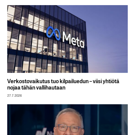
Verkostovaikutus tuo kilpailuedun – viisi yhtiötä
nojaa tähän vallihautaan
27.7.2026