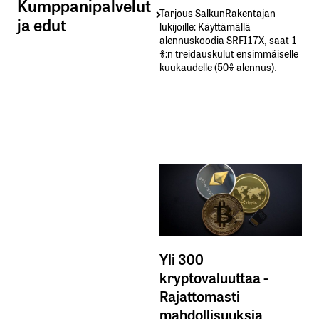
Kumppanipalvelut
Tarjous SalkunRakentajan
ja edut
lukijoille: Käyttämällä​ ​
alennuskoodia​ ​SRFI17X,​ ​saat​ ​1
%:n treidauskulut​ ​ensimmäiselle​ ​
kuukaudelle​ ​(50%​ ​alennus).
Yli 300
kryptovaluuttaa -
Rajattomasti
mahdollisuuksia