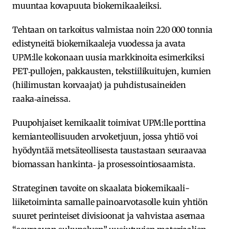
muuntaa kovapuuta biokemikaaleiksi.
Tehtaan on tarkoitus valmistaa noin 220 000 tonnia
edistyneitä biokemikaaleja vuodessa ja avata
UPM:lle kokonaan uusia markkinoita esimerkiksi
PET‑pullojen, pakkausten, tekstiilikuitujen, kumien
(hiilimustan korvaajat) ja puhdistusaineiden
raaka‑aineissa.
Puupohjaiset kemikaalit toimivat UPM:lle porttina
kemianteollisuuden arvoketjuun, jossa yhtiö voi
hyödyntää metsäteollisesta taustastaan seuraavaa
biomassan hankinta‑ ja prosessointiosaamista.
Strateginen tavoite on skaalata biokemikaali­
liiketoiminta samalle painoarvotasolle kuin yhtiön
suuret perinteiset divisioonat ja vahvistaa asemaa