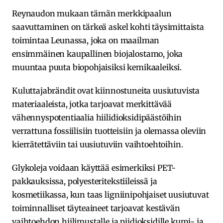
Reynaudon mukaan tämän merkkipaalun
saavuttaminen on tärkeä askel kohti täysimittaista
toimintaa Leunassa, joka on maailman
ensimmäinen kaupallinen biojalostamo, joka
muuntaa puuta biopohjaisiksi kemikaaleiksi.
Kuluttajabrändit ovat kiinnostuneita uusiutuvista
materiaaleista, jotka tarjoavat merkittävää
vähennyspotentiaalia hiilidioksidipäästöihin
verrattuna fossiilisiin tuotteisiin ja olemassa oleviin
kierrätettäviin tai uusiutuviin vaihtoehtoihin.
Glykoleja voidaan käyttää esimerkiksi PET-
pakkauksissa, polyesteritekstiileissä ja
kosmetiikassa, kun taas ligniinipohjaiset uusiutuvat
toiminnalliset täyteaineet tarjoavat kestävän
vaihtoehdon hiilimustalle ja piidioksidille kumi- ja