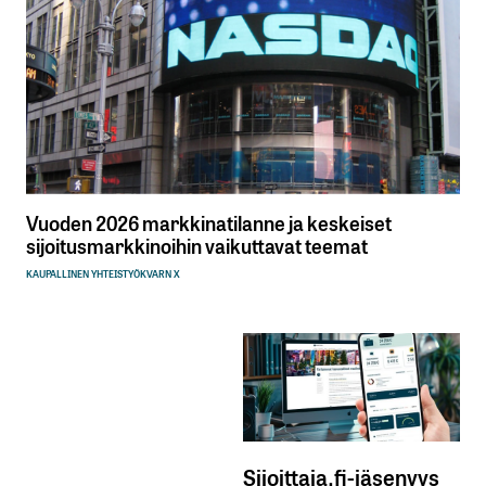
Vuoden 2026 markkinatilanne ja keskeiset
sijoitusmarkkinoihin vaikuttavat teemat
KAUPALLINEN YHTEISTYÖ
KVARN X
Sijoittaja.fi-jäsenyys