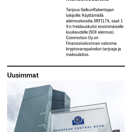
Tarjous SalkunRakentajan
lukijoille: Käyttämällä​ ​
alennuskoodia​ ​SRFI17X,​ ​saat​ ​1
%:n treidauskulut​ ​ensimmäiselle​ ​
kuukaudelle​ ​(50%​ ​alennus).
Coinmotion Oy on
Finanssivalvonnan valvoma
kryptovarapalvelun tarjoaja ja
maksulaitos.
Uusimmat