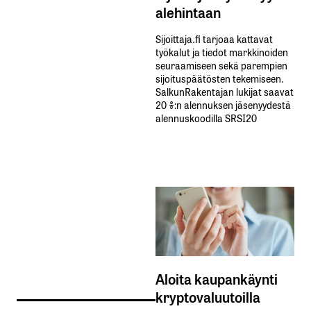
alehintaan
Sijoittaja.fi tarjoaa kattavat
työkalut ja tiedot markkinoiden
seuraamiseen sekä parempien
sijoituspäätösten tekemiseen.
SalkunRakentajan lukijat saavat
20 %:n alennuksen jäsenyydestä
alennuskoodilla SRSI20
Aloita kaupankäynti
kryptovaluutoilla