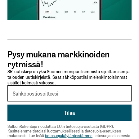
Sähköpostiosoitteesi
*
Tilaa SalkunRakentajan uutiskirje
Pysy mukana markkinoiden
Lähetä kommentti
rytmissä!
SR-uutiskirje on yksi Suomen monipuolisimmista sijoittamisen ja
talouden uutiskirjeistä. Saat sähköpostiisi mielenkiintoisimmat
sisällöt kolmesti viikossa.
SalkunRakentaja noudattaa EU:n tietosuoja-asetusta (GDPR).
Käsittelemme tietojasi luottamuksellisesti ja tietosuoja-asetuksen
mukaisesti. Lue lisää
tietosuojakäytänteistämme
tietosuojaselosteesta.