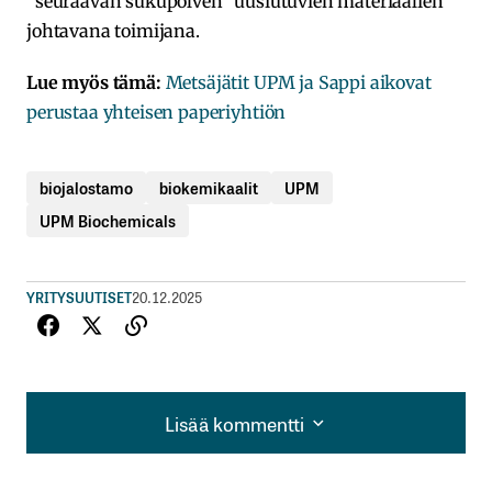
“seuraavan sukupolven” uusiutuvien materiaalien
johtavana toimijana.
Lue myös tämä:
Metsäjätit UPM ja Sappi aikovat
perustaa yhteisen paperiyhtiön
biojalostamo
biokemikaalit
UPM
UPM Biochemicals
YRITYSUUTISET
20.12.2025
Lisää kommentti
Lisää kommentti