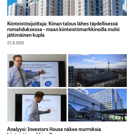
Kiinteistösijoittaja: Kiinan talous lähes täydellisessä
romahduksessa – maan kiinteistömarkkinoilla muhii
jättimäinen kupla
21.8.2022
Analyysi: Investors House näkee murroksia