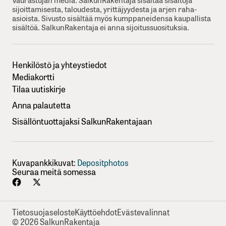
sijoittamisesta, taloudesta, yrittäjyydesta ja arjen raha-
asioista. Sivusto sisältää myös kumppaneidensa kaupallista
sisältöä. SalkunRakentaja ei anna sijoitussuosituksia.
Henkilöstö ja yhteystiedot
Mediakortti
Tilaa uutiskirje
Anna palautetta
Sisällöntuottajaksi SalkunRakentajaan
Kuvapankkikuvat:
Depositphotos
Seuraa meitä somessa
Tietosuojaseloste
Käyttöehdot
Evästevalinnat
© 2026 SalkunRakentaja