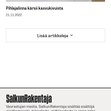
Pihlajalinna kärsii kasvukivuista
21.11.2022
Lisää artikkeleja
Lisää artikkeleja
Vaurastujan media. SalkunRakentaja sisältää sisältöjä
sijoittamisesta, taloudesta, yrittäjyydesta ja arjen raha-