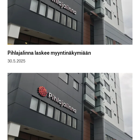
Pihlajalinna laskee myyntinäkymiään
30.5.2025