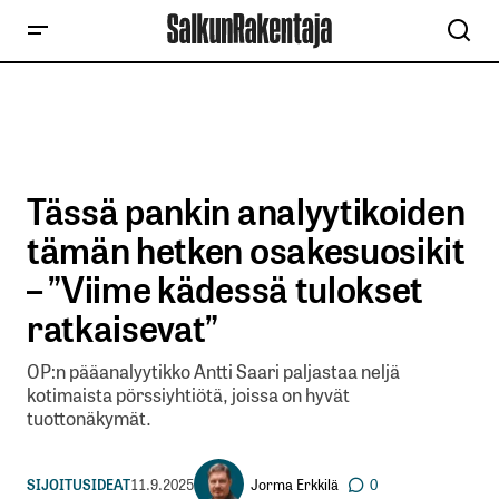
Tässä pankin analyytikoiden
tämän hetken osakesuosikit
– ”Viime kädessä tulokset
ratkaisevat”
OP:n pääanalyytikko Antti Saari paljastaa neljä
kotimaista pörssiyhtiötä, joissa on hyvät
tuottonäkymät.
Jorma Erkkilä
SIJOITUSIDEAT
11.9.2025
0