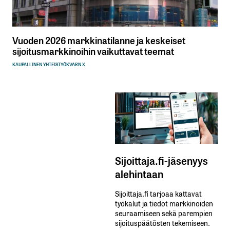
Vuoden 2026 markkinatilanne ja keskeiset
sijoitusmarkkinoihin vaikuttavat teemat
KAUPALLINEN YHTEISTYÖ
KVARN X
Sijoittaja.fi-jäsenyys
alehintaan
Sijoittaja.fi tarjoaa kattavat
työkalut ja tiedot markkinoiden
seuraamiseen sekä parempien
sijoituspäätösten tekemiseen.