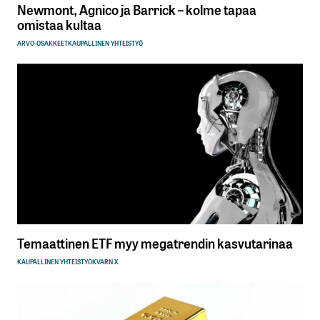
Newmont, Agnico ja Barrick – kolme tapaa
omistaa kultaa
ARVO-OSAKKEET
KAUPALLINEN YHTEISTYÖ
Temaattinen ETF myy megatrendin kasvutarinaa
KAUPALLINEN YHTEISTYÖ
KVARN X