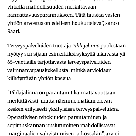
yhtiöllä mahdollisuuden merkittävään
kannattavuusparannukseen. Tätä taustaa vasten
yhtiön arvostus on edelleen houkutteleva”, sanoo
Saari.
Terveyspalveluiden tuottaja
Pihlajalinna
puolestaan
hyötyy sen sijaan esimerkiksi syksyllä alkavasta yli
65-vuotiaille tarjottavasta terveyspalveluiden
valinnanvapauskokeilusta, minkä arvioidaan
kiihdyttävän yhtiön kasvua.
”Pihlajalinna on parantanut kannattavuuttaan
merkittävästi, mutta näemme matkan olevan
kesken erityisesti yksityisissä terveyspalveluissa.
Operatiivisen tehokuuden parantaminen ja
sopimuskannan uusiutuminen mahdollistavat
marginaalien vahvistumisen jatkossakin”, arvioi