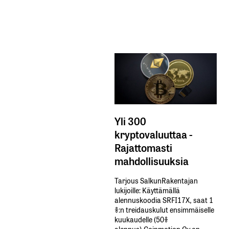
Yli 300
kryptovaluuttaa -
Rajattomasti
mahdollisuuksia
Tarjous SalkunRakentajan
lukijoille: Käyttämällä​ ​
alennuskoodia​ ​SRFI17X,​ ​saat​ ​1
%:n treidauskulut​ ​ensimmäiselle​ ​
kuukaudelle​ ​(50%​ ​
alennus).Coinmotion Oy on