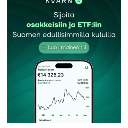
Sähköpostiosoitettasi ei julkaista.
Pakolliset
kentät on merkitty
*
Kommentti
*
Nimesi tai nimimerkkisi
*
Sähköpostiosoitteesi
*