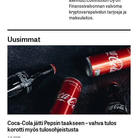
Finanssivalvonnan valvoma
kryptovarapalvelun tarjoaja ja
maksulaitos.
Uusimmat
Coca-Cola jätti Pepsin taakseen – vahva tulos
korotti myös tulosohjeistusta
7.8.2026