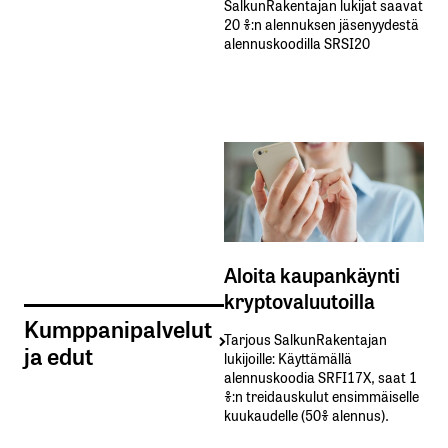
SalkunRakentajan lukijat saavat
20 %:n alennuksen jäsenyydestä
alennuskoodilla SRSI20
Aloita kaupankäynti
kryptovaluutoilla
Kumppanipalvelut
Tarjous SalkunRakentajan
ja edut
lukijoille: Käyttämällä​ ​
alennuskoodia​ ​SRFI17X,​ ​saat​ ​1
%:n treidauskulut​ ​ensimmäiselle​ ​
kuukaudelle​ ​(50%​ ​alennus).