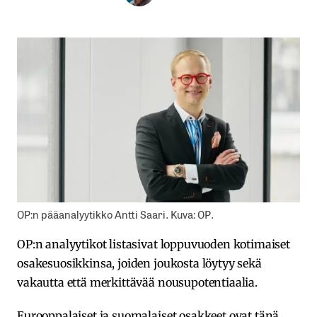
OP:n pääanalyytikko Antti Saari. Kuva: OP.
OP:n analyytikot listasivat loppuvuoden kotimaiset
osakesuosikkinsa, joiden joukosta löytyy sekä
vakautta että merkittävää nousupotentiaalia.
Eurooppalaiset ja suomalaiset osakkeet ovat tänä