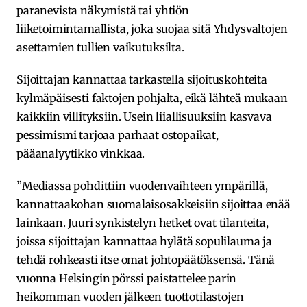
paranevista näkymistä tai yhtiön
liiketoimintamallista, joka suojaa sitä Yhdysvaltojen
asettamien tullien vaikutuksilta.
Sijoittajan kannattaa tarkastella sijoituskohteita
kylmäpäisesti faktojen pohjalta, eikä lähteä mukaan
kaikkiin villityksiin. Usein liiallisuuksiin kasvava
pessimismi tarjoaa parhaat ostopaikat,
pääanalyytikko vinkkaa.
”Mediassa pohdittiin vuodenvaihteen ympärillä,
kannattaakohan suomalaisosakkeisiin sijoittaa enää
lainkaan. Juuri synkistelyn hetket ovat tilanteita,
joissa sijoittajan kannattaa hylätä sopulilauma ja
tehdä rohkeasti itse omat johtopäätöksensä. Tänä
vuonna Helsingin pörssi paistattelee parin
heikomman vuoden jälkeen tuottotilastojen