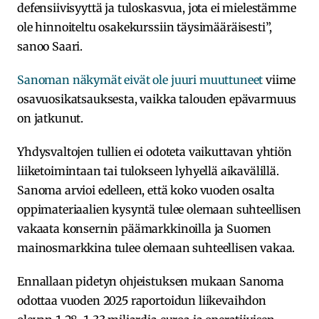
defensiivisyyttä ja tuloskasvua, jota ei mielestämme
ole hinnoiteltu osakekurssiin täysimääräisesti”,
sanoo Saari.
Sanoman näkymät eivät ole juuri muuttuneet
viime
osavuosikatsauksesta, vaikka talouden epävarmuus
on jatkunut.
Yhdysvaltojen tullien ei odoteta vaikuttavan yhtiön
liiketoimintaan tai tulokseen lyhyellä aikavälillä.
Sanoma arvioi edelleen, että koko vuoden osalta
oppimateriaalien kysyntä tulee olemaan suhteellisen
vakaata konsernin päämarkkinoilla ja Suomen
mainosmarkkina tulee olemaan suhteellisen vakaa.
Ennallaan pidetyn ohjeistuksen mukaan Sanoma
odottaa vuoden 2025 raportoidun liikevaihdon