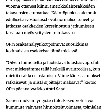
vuonna ottaneet kiinni amerikkalaisosakkeiden
takavuosien etumatkaa. Kääntöpuolena aiemmin
edulliset arvostustasot ovat normalisoituneet, ja
jatkossa osakkeiden kurssinousun jatkumiseen
tarvitaan myös yritysten tuloskasvua.
OP:n osakeanalyytikot poimivat suosikkinsa
kotimaisista osakkeista tämä mielessä.
”Oikein hinnoiteltu ja luotettava tuloskasvuprofiili
ovat mielestämme tällä hetkellä avainroolissa, kun
miettii osakkeen ostamista. Viime kädessä tulokset
ratkaisevat, ja niistä sijoittajat maksavat”, kertoo
OP:n pääanalyytikko
Antti Saari
.
Saaren mukaan yritysten tuloskasvuprofiili voi
kummuta vahvasta hinnoitteluvoimasta, toimialan