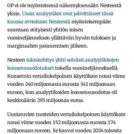
OP ei ole myönteisessä näkemyksessään Nesteestä
yksin.
Useat analyytikot ovat päivittäneet tässä
kuussa arvioitaan Nesteestä
myönteisempään
suuntaan erityisesti yhtiön toisen
vuosineljänneksen yllättävän hyvän tuloksen ja
marginaalien paranemisen jälkeen.
Nesteen
tuloskehitys ylitti selvästi analyytikkojen
konsensusodotukset
toisella vuosineljänneksellä.
Konsernin vertailukelpoinen käyttökate nousi viime
vuoden 240 miljoonasta eurosta 341 miljoonaan
euroon, kun analyytikoiden konsensusodotus oli
keskimäärin 295 miljoonaa euroa.
Uusiutuvien tuotteiden vertailukelpoinen käyttökate
nousi viime vuoden 152 miljoonasta eurosta 174
miljoonaan euroon. Se kasvoi vuoden 2024 toisesta