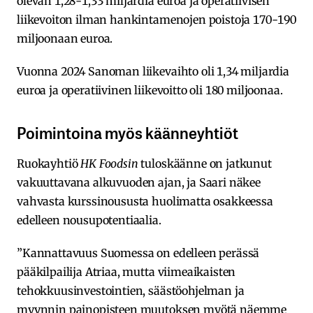
olevan 1,28-1,33 miljardia euroa ja operatiivisen
liikevoiton ilman hankintamenojen poistoja 170-190
miljoonaan euroa.
Vuonna 2024 Sanoman liikevaihto oli 1,34 miljardia
euroa ja operatiivinen liikevoitto oli 180 miljoonaa.
Poimintoina myös käänneyhtiöt
Ruokayhtiö
HK Foodsin
tuloskäänne on jatkunut
vakuuttavana alkuvuoden ajan, ja Saari näkee
vahvasta kurssinoususta huolimatta osakkeessa
edelleen nousupotentiaalia.
”Kannattavuus Suomessa on edelleen perässä
pääkilpailija Atriaa, mutta viimeaikaisten
tehokkuusinvestointien, säästöohjelman ja
myynnin painopisteen muutoksen myötä näemme