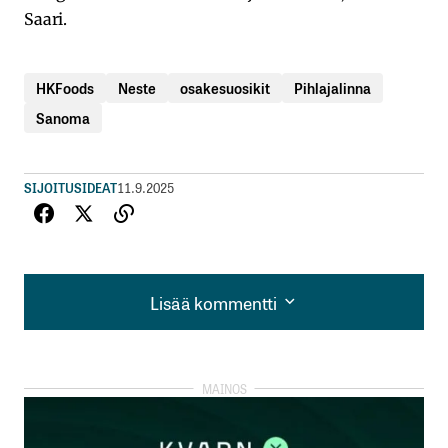
Saari.
HKFoods
Neste
osakesuosikit
Pihlajalinna
Sanoma
SIJOITUSIDEAT
11.9.2025
Lisää kommentti
Lisää kommentti
kirjautua
sisään
rekisteröityä