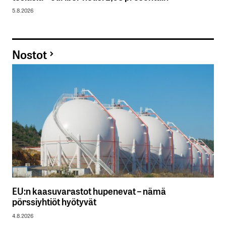
5.8.2026
Nostot
EU:n kaasuvarastot hupenevat – nämä
pörssiyhtiöt hyötyvät
4.8.2026