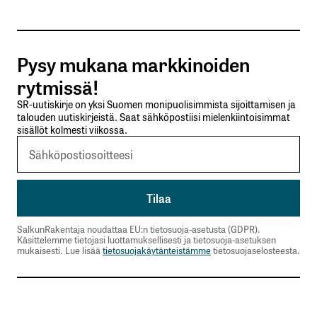
Tilaa SalkunRakentajan uutiskirje
Pysy mukana markkinoiden
Lähetä kommentti
rytmissä!
SR-uutiskirje on yksi Suomen monipuolisimmista sijoittamisen ja
talouden uutiskirjeistä. Saat sähköpostiisi mielenkiintoisimmat
sisällöt kolmesti viikossa.
SalkunRakentaja noudattaa EU:n tietosuoja-asetusta (GDPR).
Käsittelemme tietojasi luottamuksellisesti ja tietosuoja-asetuksen
mukaisesti. Lue lisää
tietosuojakäytänteistämme
tietosuojaselosteesta.