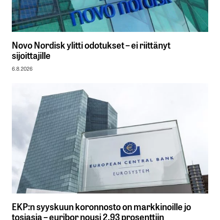
Novo Nordisk ylitti odotukset – ei riittänyt
sijoittajille
6.8.2026
EKP:n syyskuun koronnosto on markkinoille jo
tosiasia – euribor nousi 2,93 prosenttiin