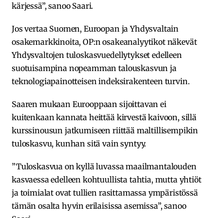
kärjessä”, sanoo Saari.
Jos vertaa Suomen, Euroopan ja Yhdysvaltain
osakemarkkinoita, OP:n osakeanalyytikot näkevät
Yhdysvaltojen tuloskasvuedellytykset edelleen
suotuisampina nopeamman talouskasvun ja
teknologiapainotteisen indeksirakenteen turvin.
Saaren mukaan Eurooppaan sijoittavan ei
kuitenkaan kannata heittää kirvestä kaivoon, sillä
kurssinousun jatkumiseen riittää maltillisempikin
tuloskasvu, kunhan sitä vain syntyy.
”Tuloskasvua on kyllä luvassa maailmantalouden
kasvaessa edelleen kohtuullista tahtia, mutta yhtiöt
ja toimialat ovat tullien rasittamassa ympäristössä
tämän osalta hyvin erilaisissa asemissa”, sanoo