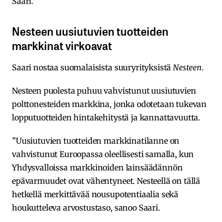
Saari.
Nesteen uusiutuvien tuotteiden
markkinat virkoavat
Saari nostaa suomalaisista suuryrityksistä
Nesteen
.
Nesteen puolesta puhuu vahvistunut uusiutuvien
polttonesteiden markkina, jonka odotetaan tukevan
lopputuotteiden hintakehitystä ja kannattavuutta.
”Uusiutuvien tuotteiden markkinatilanne on
vahvistunut Euroopassa oleellisesti samalla, kun
Yhdysvalloissa markkinoiden lainsäädännön
epävarmuudet ovat vähentyneet. Nesteellä on tällä
hetkellä merkittävää nousupotentiaalia sekä
houkutteleva arvostustaso, sanoo Saari.