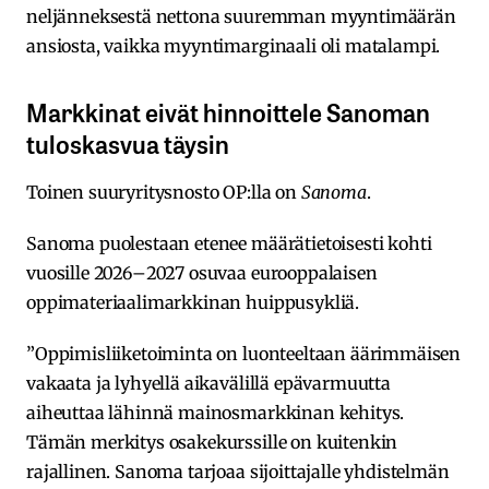
neljänneksestä nettona suuremman myyntimäärän
ansiosta, vaikka myyntimarginaali oli matalampi.
Markkinat eivät hinnoittele Sanoman
tuloskasvua täysin
Toinen suuryritysnosto OP:lla on
Sanoma
.
Sanoma puolestaan etenee määrätietoisesti kohti
vuosille 2026–2027 osuvaa eurooppalaisen
oppimateriaalimarkkinan huippusykliä.
”Oppimisliiketoiminta on luonteeltaan äärimmäisen
vakaata ja lyhyellä aikavälillä epävarmuutta
aiheuttaa lähinnä mainosmarkkinan kehitys.
Tämän merkitys osakekurssille on kuitenkin
rajallinen. Sanoma tarjoaa sijoittajalle yhdistelmän