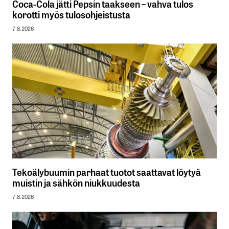
Coca-Cola jätti Pepsin taakseen – vahva tulos
korotti myös tulosohjeistusta
7.8.2026
Tekoälybuumin parhaat tuotot saattavat löytyä
muistin ja sähkön niukkuudesta
7.8.2026