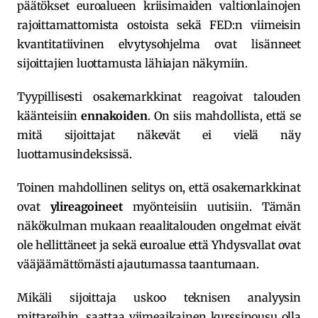
päätökset euroalueen kriisimaiden valtionlainojen
rajoittamattomista ostoista sekä FED:n viimeisin
kvantitatiivinen elvytysohjelma ovat lisänneet
sijoittajien luottamusta lähiajan näkymiin.
Tyypillisesti osakemarkkinat reagoivat talouden
käänteisiin
ennakoiden
. On siis mahdollista, että se
mitä sijoittajat näkevät ei vielä näy
luottamusindeksissä.
Toinen mahdollinen selitys on, että osakemarkkinat
ovat
ylireagoineet
myönteisiin uutisiin. Tämän
näkökulman mukaan reaalitalouden ongelmat eivät
ole hellittäneet ja sekä euroalue että Yhdysvallat ovat
vääjäämättömästi ajautumassa taantumaan.
Mikäli sijoittaja uskoo teknisen analyysin
mittareihin, saattaa viimeaikainen kurssinousu olla