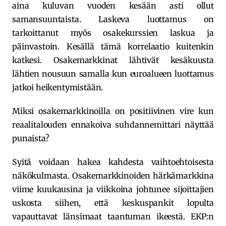
aina kuluvan vuoden kesään asti ollut
samansuuntaista. Laskeva luottamus on
tarkoittanut myös osakekurssien laskua ja
päinvastoin. Kesällä tämä korrelaatio kuitenkin
katkesi. Osakemarkkinat lähtivät kesäkuusta
lähtien nousuun samalla kun euroalueen luottamus
jatkoi heikentymistään.
Miksi osakemarkkinoilla on positiivinen vire kun
reaalitalouden ennakoiva suhdannemittari näyttää
punaista?
Syitä voidaan hakea kahdesta vaihtoehtoisesta
näkökulmasta. Osakemarkkinoiden härkämarkkina
viime kuukausina ja viikkoina johtunee sijoittajien
uskosta siihen, että keskuspankit lopulta
vapauttavat länsimaat taantuman ikeestä. EKP:n