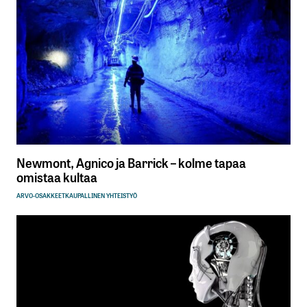
Sähköpostiosoitettasi ei julkaista.
Pakolliset
kentät on merkitty
*
Kommentti
*
Newmont, Agnico ja Barrick – kolme tapaa
omistaa kultaa
ARVO-OSAKKEET
KAUPALLINEN YHTEISTYÖ
Nimesi tai nimimerkkisi
*
Sähköpostiosoitteesi
*