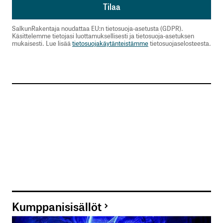
Warren Fyffet
24.9.2012 at 13:04
SalkunRakentaja noudattaa EU:n tietosuoja-asetusta (GDPR).
Käsittelemme tietojasi luottamuksellisesti ja tietosuoja-asetuksen
Vastaa
mukaisesti. Lue lisää
tietosuojakäytänteistämme
tietosuojaselosteesta.
Kieltämättä tulee mieleen josko robottikauppa
on viimeaikaisen nousun taustalla. Toki monet
eurooppalaiset yhtiöt ovat fundamenteiltaankin
hinnoiteltu matalalle.
Salkunrakentaja
24.9.2012 at 16:28
Vastaa
kirjautua
Kumppanisisällöt
sisään
rekisteröityä