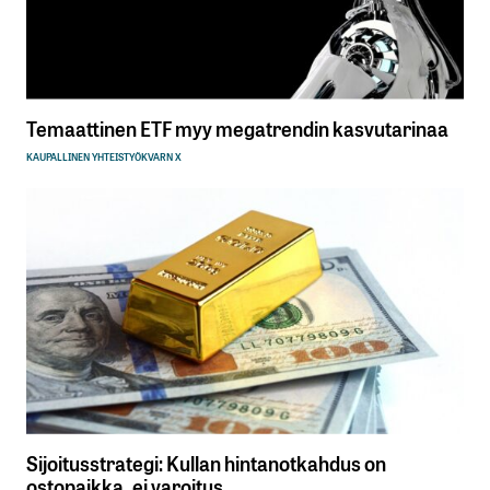
Tilaa SalkunRakentajan uutiskirje
Lähetä kommentti
Temaattinen ETF myy megatrendin kasvutarinaa
KAUPALLINEN YHTEISTYÖ
KVARN X
Sijoitusstrategi: Kullan hintanotkahdus on
ostopaikka, ei varoitus