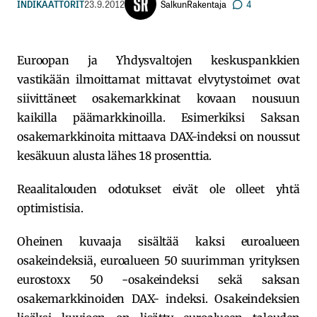
SalkunRakentaja
INDIKAATTORIT
23.9.2012
4
Euroopan ja Yhdysvaltojen keskuspankkien
vastikään ilmoittamat mittavat elvytystoimet ovat
siivittäneet osakemarkkinat kovaan nousuun
kaikilla päämarkkinoilla. Esimerkiksi Saksan
osakemarkkinoita mittaava DAX-indeksi on noussut
kesäkuun alusta lähes 18 prosenttia.
Reaalitalouden odotukset eivät ole olleet yhtä
optimistisia.
Oheinen kuvaaja sisältää kaksi euroalueen
osakeindeksiä, euroalueen 50 suurimman yrityksen
eurostoxx 50 -osakeindeksi sekä saksan
osakemarkkinoiden DAX- indeksi. Osakeindeksien