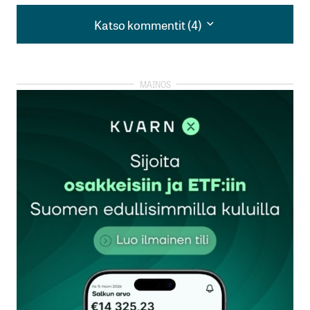
Katso kommentit (4)
Katso kommentit (4)
Merkkejä katteettomasta kurssinoususta tippuu
monelta taholta. Taisi olla Kauppalehdessä juttu
että jenkkilässä analyytikot uskovat nousun
hyytyvän.
Rexa
23.9.2012 at 21:46
Vastaa
Ostopäällikköindeksit menee euroalueella
alaspäin, Italian bkt:n kasvu sakkaa, jne.
Näitä negatiivisia uutisia pukkaa nyt joka
tuutista. En kyllä ymmärrä sijoittajien