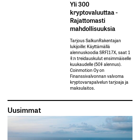
Yli 300
kryptovaluuttaa -
Rajattomasti
mahdollisuuksia
Tarjous SalkunRakentajan
lukijoille: Käyttämällä​ ​
alennuskoodia​ ​SRFI17X,​ ​saat​ ​1
%:n treidauskulut​ ​ensimmäiselle​ ​
kuukaudelle​ ​(50%​ ​alennus).
Coinmotion Oy on
Finanssivalvonnan valvoma
kryptovarapalvelun tarjoaja ja
maksulaitos.
Uusimmat