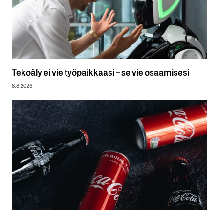
Tekoäly ei vie työpaikkaasi – se vie osaamisesi
8.8.2026