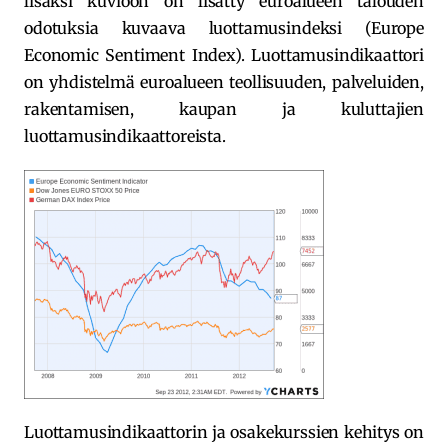
lisäksi kuvioon on lisätty euroalueen talouden
odotuksia kuvaava luottamusindeksi (Europe
Economic Sentiment Index). Luottamusindikaattori
on yhdistelmä euroalueen teollisuuden, palveluiden,
rakentamisen, kaupan ja kuluttajien
luottamusindikaattoreista.
Luottamusindikaattorin ja osakekurssien kehitys on