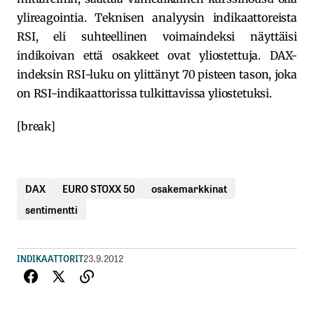
ylireagointia. Teknisen analyysin indikaattoreista
RSI, eli suhteellinen voimaindeksi näyttäisi
indikoivan että osakkeet ovat yliostettuja. DAX-
indeksin RSI-luku on ylittänyt 70 pisteen tason, joka
on RSI-indikaattorissa tulkittavissa yliostetuksi.
[break]
DAX
EURO STOXX 50
osakemarkkinat
sentimentti
INDIKAATTORIT
23.9.2012