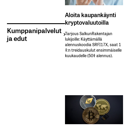
Aloita kaupankäynti
kryptovaluutoilla
Kumppanipalvelut
Tarjous SalkunRakentajan
ja edut
lukijoille: Käyttämällä​ ​
alennuskoodia​ ​SRFI17X,​ ​saat​ ​1
%:n treidauskulut​ ​ensimmäiselle​ ​
kuukaudelle​ ​(50%​ ​alennus).