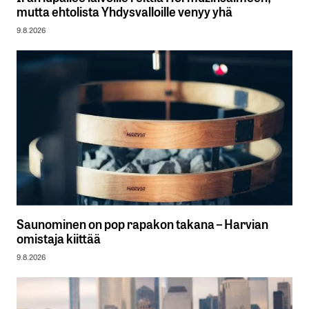
mutta ehtolista Yhdysvalloille venyy yhä
9.8.2026
Saunominen on pop rapakon takana – Harvian
omistaja kiittää
9.8.2026