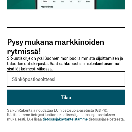
Sähköpostiosoitteesi
*
Tilaa SalkunRakentajan uutiskirje
Pysy mukana markkinoiden
Lähetä kommentti
rytmissä!
SR-uutiskirje on yksi Suomen monipuolisimmista sijoittamisen ja
talouden uutiskirjeistä. Saat sähköpostiisi mielenkiintoisimmat
sisällöt kolmesti viikossa.
SalkunRakentaja noudattaa EU:n tietosuoja-asetusta (GDPR).
Käsittelemme tietojasi luottamuksellisesti ja tietosuoja-asetuksen
mukaisesti. Lue lisää
tietosuojakäytänteistämme
tietosuojaselosteesta.