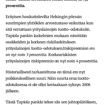
prosenttia.
Erityisen houkuttelevilta Helsingin pörssin
suurimpien yhtiöiden arvostustaso vaikuttaa kun
sitä verrattaan yrityslainojen tuotto-odotuksiin.
Tapiola pankin laskelmien mukaan nimittäin
osakkeiden ja korkean riskiluokituksen
yrityslainojen tuotto-odotuksen/riskipreemion
ero
on nyt noin 3 prosenttia.
Korkeariskisten
yrityslainojen riskipreemio on nyt noin 4 prosenttia.
Historiallisesti tarkasteltuna on tämä ero nyt
poikkeuksellisen suuri. Näin suurta eroa tuotto-
odotuksessa ei ole ollut kertaakaan syksyn 2008
jälkeen.
Tästä Tapiola pankki tekee siis sen johtopäätöksen,