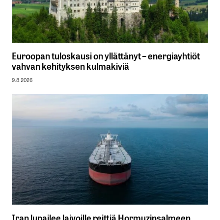
Euroopan tuloskausi on yllättänyt – energiayhtiöt
vahvan kehityksen kulmakiviä
9.8.2026
Iran lupailee laivoille reittiä Hormuzinsalmeen,