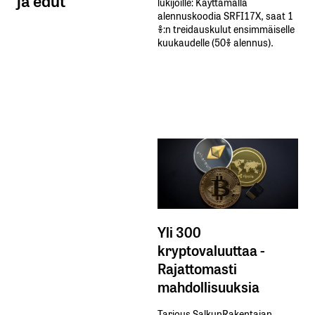
ja edut
lukijoille: Käyttämällä​ ​
alennuskoodia​ ​SRFI17X,​ ​saat​ ​1
%:n treidauskulut​ ​ensimmäiselle​ ​
kuukaudelle​ ​(50%​ ​alennus).
Yli 300
kryptovaluuttaa -
Rajattomasti
mahdollisuuksia
Tarjous SalkunRakentajan