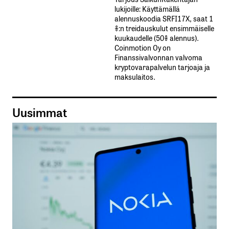
lukijoille: Käyttämällä​ ​
alennuskoodia​ ​SRFI17X,​ ​saat​ ​1
%:n treidauskulut​ ​ensimmäiselle​ ​
kuukaudelle​ ​(50%​ ​alennus).
Coinmotion Oy on
Finanssivalvonnan valvoma
kryptovarapalvelun tarjoaja ja
maksulaitos.
Uusimmat