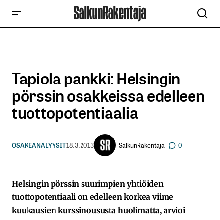
Tapiola pankki: Helsingin
pörssin osakkeissa edelleen
tuottopotentiaalia
SalkunRakentaja
OSAKEANALYYSIT
18.3.2013
0
Helsingin pörssin suurimpien yhtiöiden
tuottopotentiaali on edelleen korkea viime
kuukausien kurssinoususta huolimatta, arvioi