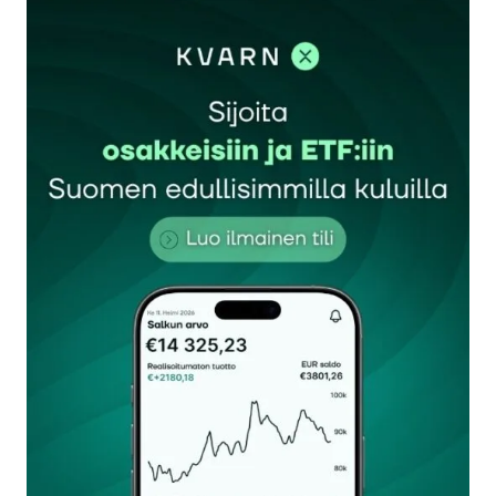
kirjautua
sisään
rekisteröityä
Sähköpostiosoitettasi ei julkaista.
Pakolliset
kentät on merkitty
*
Kommentti
*
Nimesi tai nimimerkkisi
*