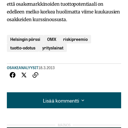
että osakemarkkinoiden tuottopotentiaali on
edelleen melko korkea huolimatta viime kuukausien
osakkeiden kurssinoususta.
Helsingin pörssi
OMX
riskipreemio
tuotto-odotus
yrityslainat
OSAKEANALYYSIT
18.3.2013
Lisää kommentti
Lisää kommentti