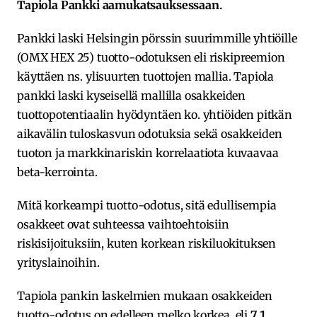
Tapiola Pankki aamukatsauksessaan.
Pankki laski Helsingin pörssin suurimmille yhtiöille
(OMX HEX 25) tuotto-odotuksen eli riskipreemion
käyttäen ns. ylisuurten tuottojen mallia. Tapiola
pankki laski kyseisellä mallilla osakkeiden
tuottopotentiaalin hyödyntäen ko. yhtiöiden pitkän
aikavälin tuloskasvun odotuksia sekä osakkeiden
tuoton ja markkinariskin korrelaatiota kuvaavaa
beta-kerrointa.
Mitä korkeampi tuotto-odotus, sitä edullisempia
osakkeet ovat suhteessa vaihtoehtoisiin
riskisijoituksiin, kuten korkean riskiluokituksen
yrityslainoihin.
Tapiola pankin laskelmien mukaan osakkeiden
tuotto-odotus on edelleen melko korkea, eli
7,1